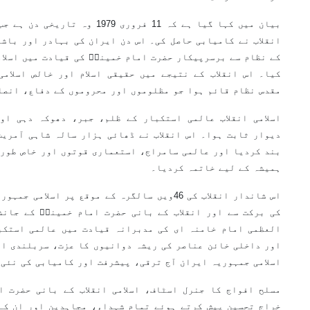
بیان میں کہا گیا ہے کہ 11 فروری 9
انقلاب نے کامیابی حاصل کی۔ اس دن ایران کی بہادر اور باشع
کے نظام سے برسرپیکار حضرت امام خمینیؒ کی قیادت میں اسلام
کیا۔ اس انقلاب کے نتیجے میں حقیقی اسلام اور خالص اسلام
مقدس نظام قائم ہوا جو مظلوموں اور محروموں کے دفاع، انصا
اسلامی انقلاب عالمی استکبار کے ظلم، جبر، دھوکہ دہی اور
دیوار ثابت ہوا۔ اس انقلاب نے ڈھائی ہزار سالہ شاہی آمریت
بند کردیا اور عالمی سامراج، استعماری قوتوں اور خاص طور 
ہمیشہ کے لیے خاتمہ کردیا۔
اس شاندار انقلاب کی 46ویں سالگرہ کے موقع پر اس
کی برکت سے اور انقلاب کے بانی حضرت امام خمینیؒ کے جانش
العظمی امام خامنہ ای کی مدبرانہ قیادت میں عالمی استکب
اور داخلی خائن عناصر کی ریشہ دوانیوں کا عزت، سربلندی او
اسلامی جمہوریہ ایران آج ترقی، پیشرفت اور کامیابی کی نئی
مسلح افواج کا جنرل اسٹاف، اسلامی انقلاب کے بانی حضرت ا
خراج تحسین پیش کرتے ہوئے تمام شہداء، مجاہدین اور ان کے 