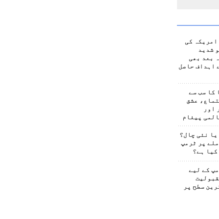
امریکہ کی
 شدید
 بعد بھی
 اہداف حاصل
کا سب سے
تماع، عشق
 اور
المی پیغام
یا نئی چال؟
لے پر ٹرمپ
کیا ہے؟
پ کے لیے
قبولیت
رین سطح پر