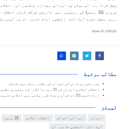
فروری (22 بہمن) کی ریلیوں میں تاریخی شرکت کرکے انقلا
رہبر معظم حضرت آیت اللہ العظمی امام خامنہ ای سے اپنی وف
News ID
1930181
مطالب مرتبط
صدر حسن روحانی کی تہران کی عظيم ریلی میں شرکت
انقلاب اسلامی ایران کی 35 ویں سالگرہ کے موقع پرعظیم ریلیوں کا انعقاد
امام خمینیؒ نے قرآن و سنت کی روشنی میں اسلامی جمہور
لیبلز
ایران
ایرانی افواج
انقلاب اسلامی
22 بہمن
آیت اللہ العظمیٰ خامنہ ای