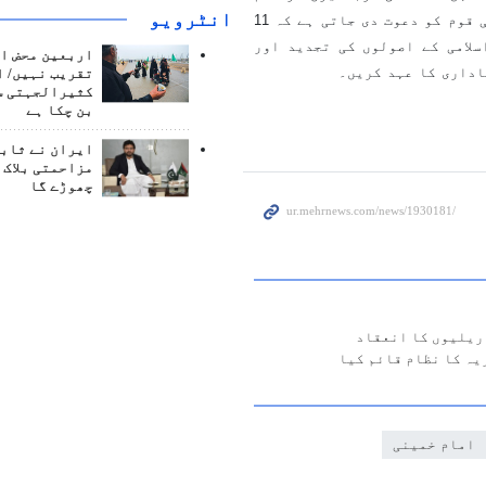
انٹرويو
پیش کرتا ہے۔ اس موقع پر ایرانی بیدار، باشعور اور انقلابی قوم کو دعوت دی جاتی ہے کہ 11
ب اسلامی کے اصولوں کی تجدید اور
اربعین محض ا
اداری کا عہد کریں۔
تقریب نہیں/ ا
کثیرالجہتی س
بن چکا ہے
ایران نے ثابت
مزاحمتی بلاک 
چھوڑے گا
یہ کا نظام قائم کیا
امام خمینی