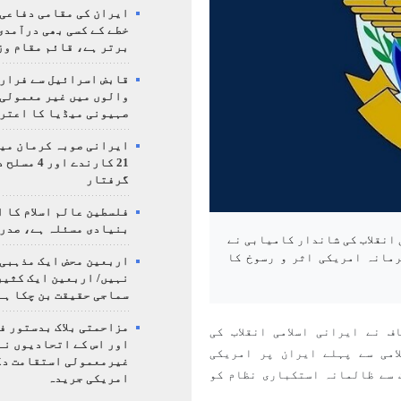
ایران کی مقامی دفاعی
خطے کے کسی بھی درآمدی
برتر ہے، قائم مقام وز
قابض اسرائیل سے فرار 
والوں میں غیر معمولی
صہیونی میڈیا کا اعتر
ایرانی صوبہ کرمان میں
21 کارندے اور
گرفتار
فلسطین عالم اسلام کا 
بنیادی مسئلہ ہے، صدر
 انقلاب کی شاندار کامیابی نے
مانہ امریکی اثر و رسوخ کا
اربعین محض ایک مذہبی
نہیں/ اربعین ایک کثی
سماجی حقیقت بن چکا ہے
مزاحمتی بلاک بدستور ف
 نے ایرانی اسلامی انقلاب کی
اور اس کے اتحادیوں نے
امی سے پہلے ایران پر امریکی
غیرمعمولی استقامت د
 سے ظالمانہ استکباری نظام کو
امریکی جریدہ