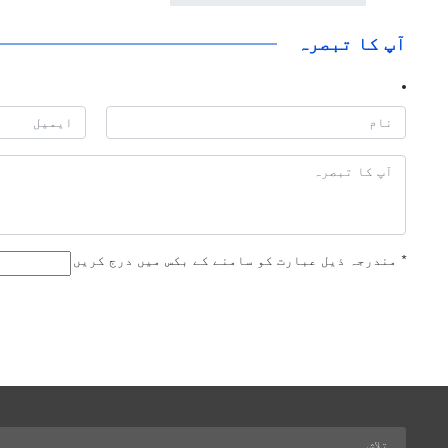
آپ کا تبصرہ
*
مندرجہ ذیل عبارت کو سامنے کے بکس میں درج کریں