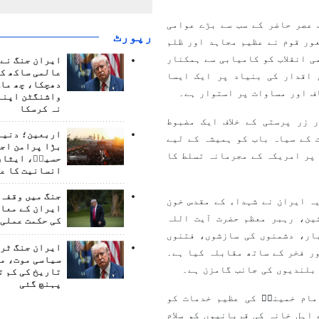
197 وہ تاریخی دن ہے جب عصر حاضر کے سب سے بڑے عوامی
رپورٹ
ور قوم نے عظیم مجاہد اور ظلم
ی انقلاب کو کامیابی سے ہمکنار
ایران جنگ نے 
عالمی ساکھ کو
ی اقدار کی بنیاد پر ایک ایسا
دھچکا، چھ ماہ
ف اور مساوات پر استوار ہے۔
واشنگٹن اپنے
نہ کرسکا
 زر پرستی کے خلاف ایک مضبوط
اربعین؛ دنیا 
 کے سیاہ باب کو ہمیشہ کے لیے
بڑا پرامن اج
پر امریکہ کے مجرمانہ تسلط کا
حسینؑ، ایثار
انسانیت کا ع
جنگ میں وقفہ 
لامی جمہوریہ ایران نے شہداء کے مقدس خون
ایران کے معام
ین، رہبر معظم حضرت آیت اللہ
کی حکمت عملی 
ار، دشمنوں کی سازشوں، فتنوں
ایران جنگ ٹرم
ر فخر کے ساتھ مقابلہ کیا ہے۔
سیاسی موت، م
 بلندیوں کی جانب گامزن ہے۔
تاریخ کی کم ت
پہنچ گئی
مام خمینیؒ کی عظیم خدمات کو
اہل خانہ کی قربانیوں کو سلام