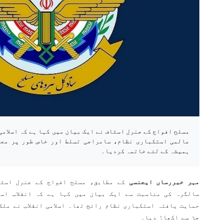
مسلح افواج کے جنرل اسٹاف نے ایک بیان میں کہا ہے کہ اسلامی
عالمی استکباری نظام، سامراجی تسلط اور خاص طور پر مجر
ہمیشہ کے لئے خاتمہ کردیا۔
مہر خبررساں ایجنسی
کے مطابق، مسلح افواج کے جنرل اسٹاف
سالگرہ کی مناسبت سے ایک بیان میں کہا ہے کہ انقلاب اسل
حمایت یافتہ استکباری نظام رائج تھا۔ اسلامی انقلاب نے ملک
جڑ سے اکھاڑ دیا۔