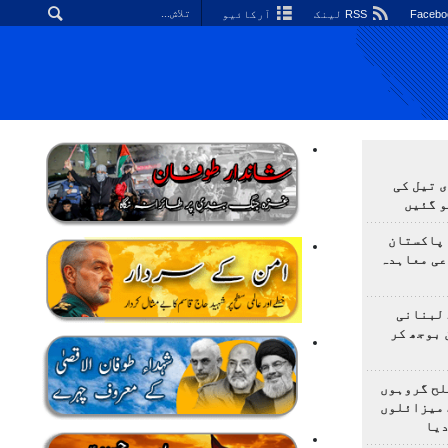
RSS لینک
آرکائیو
 تیل کی
و گئیں
 پاکستان
عی معاہدہ
 لبنانی
 بوجھ کر
لح گروہوں
 میزائلوں
دیا