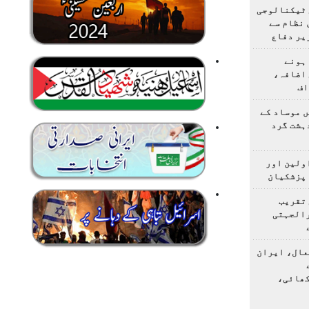
 ٹیکنالوجی
 نظام سے
یر دفاع
ہونے
 اضافہ،
اف
 موساد کے
 4 مسلح دہشت گرد
اولین اور
 پزشکیان
 تقریب
رالجہتی
عال، ایران
کھائی،