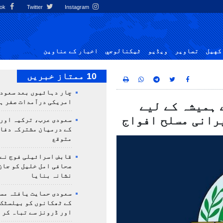
Facebook
Twitter
Instagram
کهيل
تصاوير
ویڈیو
ٹيكنالوجي
اخبار کے عناوین
10 ممتاز خبریں
چار دہائیوں بعد سعودی
امریکی درآمدات صفر ہ
 ہمیشہ کے لیے
رانی مسلح افواج
سعودی عرب، ترکیہ اور
کے درمیان مشترکہ دفا
متوقع
قابض اسرائیلی فوج نے
صحافی امل خلیل کو جان
نشانہ بنایا
سعودی حمایت یافتہ مس
کے ٹھکانوں کو بیلسٹک
اور ڈرونز سے تباہ کر 