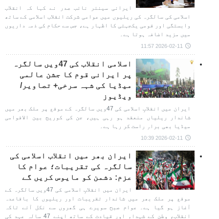
ایرانی سینئر نائب صدر نے کہا کہ انقلاب
اسلامی کی سالگرہ کی ریلیوں میں عوامی شرکت انقلاب اسلامی کے ساتھ
وابستگی اور قومی یکجہتی کا اظہار ہے، جس سے حکام کی ذمہ داریوں
میں مزید اضافہ ہوتا ہے۔
2026-02-11 11:57
اسلامی انقلاب کی 47ویں سالگرہ
پر ایرانی قوم کا جشن عالمی
میڈیا کی شہہ سرخی+ تصاویر/
ویڈیوز
ایران میں انقلابِ اسلامی کی 47ویں سالگرہ کے موقع پر ملک بھر میں
شاندار ریلیاں منعقد ہو رہی ہیں، جن کی کوریج بین الاقوامی
میڈیا بھی براہِ راست کر رہا ہے۔
2026-02-11 10:39
ایران بھر میں انقلاب اسلامی کی
سالگرہ کی تقریبات؛ عوام کا
عزم: دشمن کو مایوس کریں گے
ایران میں انقلابِ اسلامی کی 47ویں سالگرہ کے
موقع پر ملک بھر میں شاندار تقریبات اور ریلیوں کا باقاعدہ
آغاز ہو گیا ہے۔ عوام صبح سویرے ہی گھروں سے نکل آئے تاکہ
انقلاب، وطن کے شہداء اور قیادت کے ساتھ اپنے 47 سالہ عہد کی