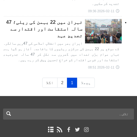
تجدید کر سکیں۔
2026-02-11 09:36
تہران میں 22 بہمن کی ریلی؛ 47
سالہ استقامت اور اقتدار سے
تجدیدِ عہد
ایران بھر میں انقلابِ اسلامی کی 47ویں سالگرہ
کے موقع پر 22 بہمن کی مرکزی ریلیوں کا باقاعدہ آغاز ہو گیا ہے،
جہاں عوام بڑی تعداد میں گھروں سے نکل کر 47 سالہ جدوجہد،
استقامت اور قومی اقتدار کو خراجِ تحسین پیش کر رہے ہیں۔
2026-02-11 08:51
پچھلا
1
2
اگلا