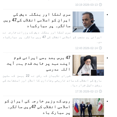
2026-03-13 10:19
سری لنکا اور بنگلہ دیش کی
ایران کو اسلامی انقلاب کی47 ویں
سالگرہ پر مبارکباد
سری لنکا اور بنگلہ دیش کے وزرائے خارجہ نے
ایرانی ہم منصب کو اسلامی انقلاب کی 47 ویں سالگرہ پر مبارکباد
دی۔
2026-02-14 12:43
47 برس بعد بھی ایرانی قوم
اپنے عہد پر ثابت قدم ہے، آیت
اللہ مدرسی
شورای نگہبان کے رکن نے 22 بہمن کے ملین
مارچ کو انقلاب کے ساتھ تاریخی وفاداری کا اعلان اور استقامت کی
روشن دلیل قرار دیا۔
2026-02-13 17:35
روس کے وزیر خارجہ کی ایران کو
اسلامی انقلاب کی 47ویں سالگرہ
پر مبارک باد