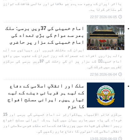
بااثر ایران کے وجود سے ہے، جو علاقائی اور عالمی طاقت کے توازن
کو متاثر کرتا ہے۔
2026-06-05 22:37
امام خمینی کی 37ویں برسی: ملک
بھر سے عوام کی بڑی تعداد کی
امام خمینی کے مزار پر حاضری
ایران کے مختلف شہروں اور دیہاتوں سے آنے
والے ہزاروں افراد نے جمعرات کے روز تہران کے جنوب میں واقع
امام خمینیؒ کے مزار پر ان کی رحلت کی 37ویں برسی کی مرکزی
تقریب میں شرکت کی۔
2026-06-04 22:56
ملک اور انقلابِ اسلامی کے دفاع
کے لیے ہر قربانی دینے کے لیے
تیار ہیں، ایرانی مسلح افواج
کا عزم
مرکزی خاتم الانبیاء ہیڈکوارٹر نے امام خمینی کی برسی اور 15
خرداد کی یاد میں جاری بیان میں کہا ہے کہ ایرانی مسلح افواج
رہبر انقلاب کی قیادت میں پوری طاقت کے ساتھ ملک، قومی سلامتی اور
انقلاب اسلامی کے اصولوں کا دفاع جاری رکھیں گی۔
2026-06-03 13:55