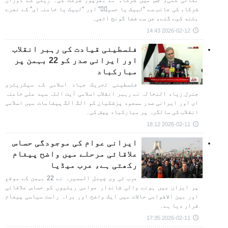
نکالی گئی، جس میں شرکاء نے بھرپور شرکت کی۔ ریلی کے دوران
شرکاء کی جانب سے “لبیک یا حسینؑ” اور “لبیک یا خامنہ‌ای” کے نعرے
بلند کیے گئے، جن سے فضا گونج اٹھی۔
2026-02-12 14:43
فلسطینی قیادت کی رہبر انقلاب
اور ایرانی صدر کو 22 بہمن پر
مبارکباد
فلسطینی تحریک جہاد اسلامی کے سیکریٹری
جنرل زیاد النخالہ نے رہبر انقلاب اسلامی آیت اللہ سید علی خامنہ
ای اور ایرانی صدر مسعود پزشکیان کو الگ الگ پیغامات میں اسلامی
انقلاب کی سالگرہ پر مبارکباد پیش کی۔
2026-02-11 18:12
ایرانی عوام کی موجودگی حساس
علاقائی مرحلے میں واضح پیغام
رکھتی ہے، عرب میڈیا
عرب ٹی وی چینل المسیرہ نے 22 بہمن کے موقع
پر ایران میں ہونے والی شاندار عوامی ریلیوں کو حساس علاقائی
اور بین الاقوامی حالات میں ایک واضح اور براہ راست سیاسی پیغام
قرار دیا ہے۔
2026-02-11 17:35