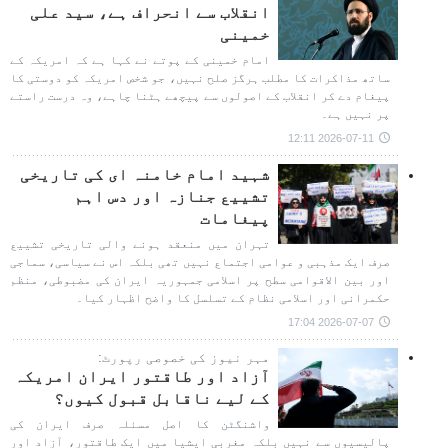
انقلاب سے انحراف ہے، سید علی
خمینی
امام خمینی کے پوتے نے کہا ہے کہ امریکہ کے
ساتھ مذاکرات کا مطلب ہرگز صلح نہیں، جو شخص امریکہ کو دوستی کا
پیغام دے کر انقلاب کے اصولوں سے پیچھے ہٹنا چاہے، وہ درست راستے
پر نہیں ہے۔
2026-07-11 12:11
شہید امام خامنہ ای کی تاریخی
تشییع جنازہ اور دس اہم
پیغامات
تہران میں منعقد ہونے والی تاریخی تشییع
صرف ایک مذہبی و عوامی اجتماع نہیں تھی بلکہ اس نے سیاسی، سماجی
اور بین الاقوامی سطح پر اسلامی جمہوریہ ایران کی مضبوطی، منظم
حکمرانی اور اسلامی نظام کے تسلسل کا واضح اظہار کیا۔
2026-07-07 17:04
مہر نیوز کی خصوصی رپورٹ:
آزاد اور طاقتور ایران امریکہ
کے لیے ناقابل قبول کیوں؟
واشنگٹن کا اصل مسئلہ صرف ایران کی
پالیسیوں سے نہیں بلکہ مغربی ایشیا میں ایک طاقتور، آزاد اور