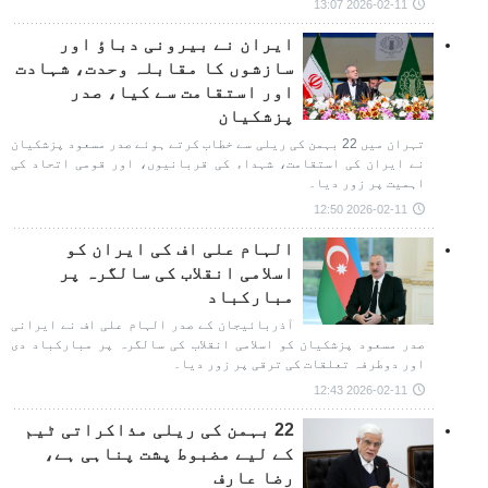
2026-02-11 13:07
ایران نے بیرونی دباؤ اور
سازشوں کا مقابلہ وحدت، شہادت
اور استقامت سے کیا، صدر
پزشکیان
تہران میں 22 بہمن کی ریلی سے خطاب کرتے ہوئے صدر مسعود پزشکیان
نے ایران کی استقامت، شہداء کی قربانیوں، اور قومی اتحاد کی
اہمیت پر زور دیا۔
2026-02-11 12:50
الہام علی اف کی ایران کو
اسلامی انقلاب کی سالگرہ پر
مبارکباد
آذربائیجان کے صدر الہام علی اف نے ایرانی
صدر مسعود پزشکیان کو اسلامی انقلاب کی سالگرہ پر مبارکباد دی
اور دوطرفہ تعلقات کی ترقی پر زور دیا۔
2026-02-11 12:43
22 بہمن کی ریلی مذاکراتی ٹیم
کے لیے مضبوط پشت پناہی ہے،
رضا عارف