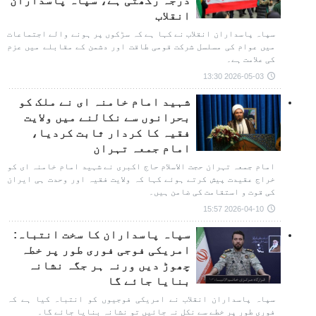
درجہ رکھتی ہے، سپاہ پاسداران
انقلاب
سپاہ پاسداران انقلاب نے کہا ہے کہ سڑکوں پر ہونے والے اجتماعات
میں عوام کی مسلسل شرکت قومی طاقت اور دشمن کے مقابلے میں عزم
کی علامت ہے۔
2026-05-03 13:30
شہید امام خامنہ ای نے ملک کو
بحرانوں سے نکالنے میں ولایت
فقیہ کا کردار ثابت کردیا،
امام جمعہ تہران
امام جمعہ تہران حجت الاسلام حاج اکبری نے شہید امام خامنہ ای کو
خراج عقیدت پیش کرتے ہوئے کہا کہ ولایت فقیہ اور وحدت ہی ایران
کی قوت و استقامت کی ضامن ہیں۔
2026-04-10 15:57
سپاہ پاسداران کا سخت انتباہ:
امریکی فوجی فوری طور پر خطہ
چھوڑ دیں ورنہ ہر جگہ نشانہ
بنایا جائے گا
سپاہ پاسداران انقلاب نے امریکی فوجیوں کو انتباہ کیا ہے کہ
فوری طور پر خطے سے نکل نہ جائیں تو نشانہ بنایا جائے گا۔