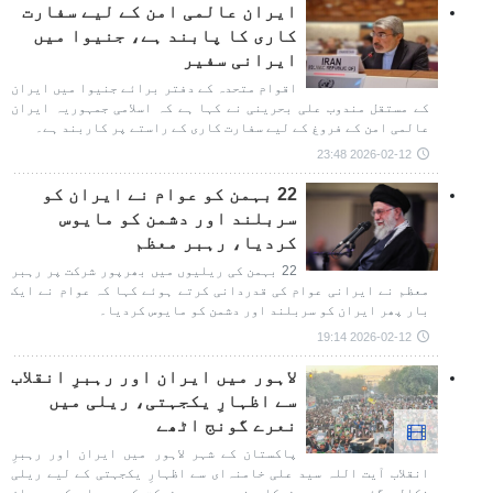
ایران عالمی امن کے لیے سفارت
کاری کا پابند ہے، جنیوا میں
ایرانی سفیر
اقوام متحدہ کے دفتر برائے جنیوا میں ایران
کے مستقل مندوب علی بحرینی نے کہا ہے کہ اسلامی جمہوریہ ایران
عالمی امن کے فروغ کے لیے سفارت کاری کے راستے پر کاربند ہے۔
2026-02-12 23:48
22 بہمن کو عوام نے ایران کو
سربلند اور دشمن کو مایوس
کردیا، رہبر معظم
22 بہمن کی ریلیوں میں بھرپور شرکت پر رہبر
معظم نے ایرانی عوام کی قدردانی کرتے ہوئے کہا کہ عوام نے ایک
بار پھر ایران کو سربلند اور دشمن کو مایوس کردیا۔
2026-02-12 19:14
لاہور میں ایران اور رہبرِ انقلاب
سے اظہارِ یکجہتی، ریلی میں
نعرے گونج اٹھے
پاکستان کے شہر لاہور میں ایران اور رہبرِ
انقلاب آیت اللہ سید علی خامنہ‌ای سے اظہارِ یکجہتی کے لیے ریلی