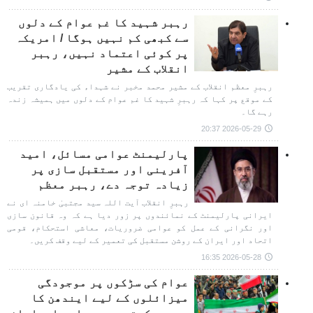
رہبر شہید کا غم عوام کے دلوں
سے کبھی کم نہیں ہوگا / امریکہ
پر کوئی اعتماد نہیں، رہبر
انقلاب کے مشیر
رہبرِ معظم انقلاب کے مشیر محمد مخبر نے شہداء کی یادگاری تقریب
کے موقع پر کہا کہ رہبرِ شہید کا غم عوام کے دلوں میں ہمیشہ زندہ
رہے گا۔
2026-05-29 20:37
پارلیمنٹ عوامی مسائل، امید
آفرینی اور مستقبل سازی پر
زیادہ توجہ دے، رہبر معظم
رہبرِ انقلاب آیت اللہ سید مجتبیٰ خامنہ ای نے
ایرانی پارلیمنٹ کے نمائندوں پر زور دیا ہے کہ وہ قانون سازی
اور نگرانی کے عمل کو عوامی ضروریات، معاشی استحکام، قومی
اتحاد اور ایران کے روشن مستقبل کی تعمیر کے لیے وقف کریں۔
2026-05-28 16:35
عوام کی سڑکوں پر موجودگی
میزائلوں کے لیے ایندھن کا