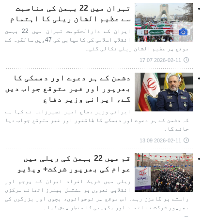
تہران میں 22 بہمن کی مناسبت
سے عظيم الشان ریلی کا اہتمام
ایران کے دارالحکومت تہران میں 22 بہمن
انقلاب اسلامی کی کامیابی کی 47ویں سالگرہ کے
موقع پر عظيم الشان ریلی نکالی گئی۔
2026-02-11 17:07
دشمن کے ہر دعوے اور دھمکی کا
بھرپور اور غیر متوقع جواب دیں
گے، ایرانی وزیر دفاع
ایرانی وزیر دفاع امیر نصیرزادہ نے کہا ہے
کہ دشمن کے ہر دعوے اور دھمکی کا طاقتور اور غیر متوقع جواب دیا
جائے گا۔
2026-02-11 13:09
قم میں 22 بہمن کی ریلی میں
عوام کی بھرپور شرکت+ ویڈیو
ریلی میں شریک افراد ایران کے پرچم اور
انقلابی نعروں پر مشتمل بینرز اٹھائے مرکزی
راستے پر گامزن رہے۔ اس موقع پر نوجوانوں، بچوں اور بزرگوں کی
بھرپور شرکت نے اتحاد اور یکجہتی کا منظر پیش کیا۔