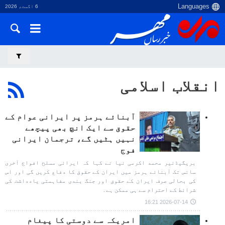
6 اگست، 2026
انقلاب اسلامی
آبنائے ہرمز پر ایرانی عوام کے
حقوق سے ایک انچ بھی پیچھے
نہیں ہٹیں گے، ترجمان ایرانی
فوج
بریگیڈئیر محمد اکرمی نیا نے کہا کہ ایرانی مسلح افواج آخری
سانس تک آبنائے ہرمز میں ایران کے حقوق کا دفاع کریں گی اور اس
کی بحالی صرف ایران کے حقوق اور جنگ بندی مفاہمتی یادداشت کی
شرائط کے احترام سے ہی ممکن ہے۔
2026-07-14 16:21
امریکہ سے دوستی کا پیغام