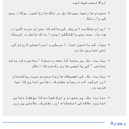
نے 4 تمغے جیت لیے
سعودی جارحیت میں شامل ہر ملک جارح تصور ہوگا، یمن
کی وارننگ
ایران جنگ سے امریکہ کی ساکھ کا بحران مزید گہرا،
چھ ماہ بعد بھی واشنگٹن اپنے اہداف حاصل نہ کرسکا
سپاہ کے ہاتھوں تباہ امریکی و اسرائیلی ڈرونز کی
نئی تصاویر جاری
معاہدۂ مکہ پر صنعا کا سخت ردعمل؛ "محاصرے کے بدلے
محاصرہ" کی پالیسی جاری رکھنے کا اعلان
معاہدۂ مکہ کی تفصیلات جاری؛ سعودی عرب، پاکستان
اور ترکیہ کے درمیان مشترکہ دفاعی تعاون کا نیا
فریم ور
معاہدۂ مکہ پر سعودی و ترک قیادت کا مؤقف؛ دفاعی
تعاون، علاقائی استحکام اور مشترکہ سلامتی پر زور
رپورٹ