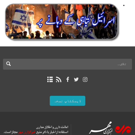
ڈیسکٹاپ نسخہ