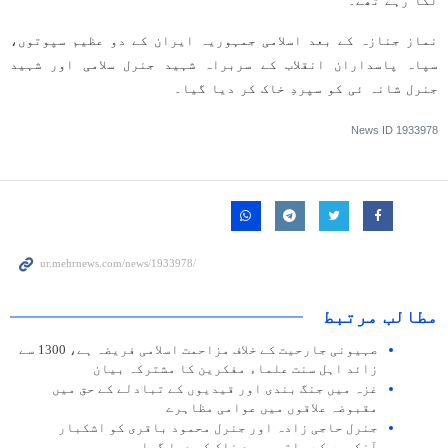
لگا رہے تھے۔
نماز جنازہ کے بعد اسلامی جمہوریہ ایران کے دو عظیم سپوتوں،
سپاہ پاسداران انقلاب کے سربراہ شہید جنرل سلامی اور شہید
جنرل شانہ ئی کو سپردِ خاک کر دیا گیا۔
News ID
1933978
مطالب مرتبط
صہیونی جارحیت کے خلاف مزاحمت اسلامی فریضہ ہے، 1300 سے
زائد اہل سنت علماء مفکرین کا مشترکہ بیان
غزہ میں جنگ بندی اور قیدیوں کے تبادلے کے حق میں
مقبوضہ علاقوں میں عوامی مظاہرے
جنرل حاجی زادہ اور جنرل محمود باقری کو اشکبار
آنکھوں کے ساتھ سپردِ خاک کر دیا گیا