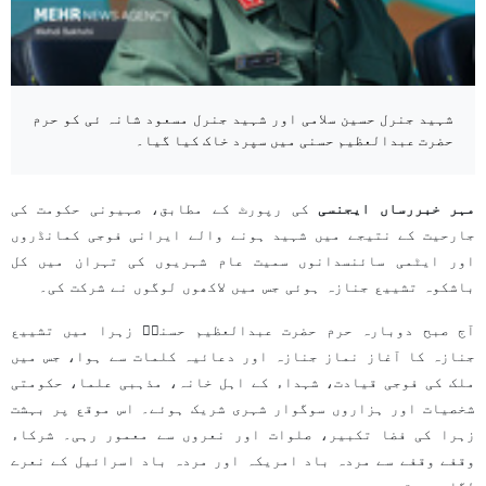
شہید جنرل حسین سلامی اور شہید جنرل مسعود شانہ ئی کو حرم
حضرت عبدالعظیم حسنی میں سپرد خاک کیا گیا۔
مہر خبررساں ایجنسی
کی رپورٹ کے مطابق، صہیونی حکومت کی
جارحیت کے نتیجے میں شہید ہونے والے ایرانی فوجی کمانڈروں
اور ایٹمی سائنسدانوں سمیت عام شہریوں کی تہران میں کل
باشکوہ تشییع جنازہ ہوئی جس میں لاکھوں لوگوں نے شرکت کی۔
آج صبح دوبارہ حرم حضرت عبدالعظیم حسنیؑ زہرا میں تشییع
جنازہ کا آغاز نماز جنازہ اور دعائیہ کلمات سے ہوا، جس میں
ملک کی فوجی قیادت، شہداء کے اہل خانہ، مذہبی علما، حکومتی
شخصیات اور ہزاروں سوگوار شہری شریک ہوئے۔ اس موقع پر بہشت
زہرا کی فضا تکبیر، صلوات اور نعروں سے معمور رہی۔ شرکاء
وقفے وقفے سے مردہ باد امریکہ اور مردہ باد اسرائیل کے نعرے