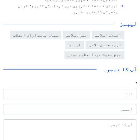
ایران کے مختلف شہروں میں شہداء کی تشییع؛ قومی
یکجہتی کا عظیم مظاہرہ
لیبلز
انقلاب اسلامی
جنرل سلامی
سپاہ پاسداران انقلاب
شہید جنرل سلامی
ایران
حرم حضرت عبدالعظیم حسنی
آپ کا تبصرہ