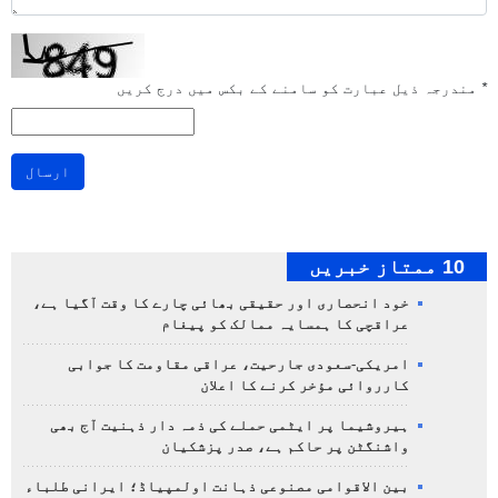
*
مندرجہ ذیل عبارت کو سامنے کے بکس میں درج کریں
ارسال
10 ممتاز خبریں
خود انحصاری اور حقیقی بھائی چارے کا وقت آگیا ہے،
عراقچی کا ہمسایہ ممالک کو پیغام
امریکی-سعودی جارحیت، عراقی مقاومت کا جوابی
کارروائی مؤخر کرنے کا اعلان
ہیروشیما پر ایٹمی حملے کی ذمہ دار ذہنیت آج بھی
واشنگٹن پر حاکم ہے، صدر پزشکیان
بین الاقوامی مصنوعی ذہانت اولمپیاڈ؛ ایرانی طلباء