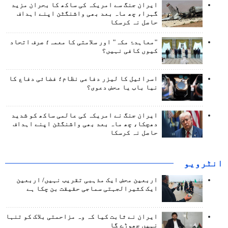
ایران جنگ سے امریکہ کی ساکھ کا بحران مزید
گہرا، چھ ماہ بعد بھی واشنگٹن اپنے اہداف
حاصل نہ کرسکا
"معاہدۂ مکہ" اور سلامتی کا معمہ؛ صرف اتحاد
کیوں کافی نہیں؟
اسرائیل کا لیزر دفاعی نظام؛ فضائی دفاع کا
نیا باب یا محض دعوی؟
ایران جنگ نے امریکہ کی عالمی ساکھ کو شدید
دھچکا، چھ ماہ بعد بھی واشنگٹن اپنے اہداف
حاصل نہ کرسکا
انٹرويو
اربعین محض ایک مذہبی تقریب نہیں/ اربعین
ایک کثیرالجہتی سماجی حقیقت بن چکا ہے
ایران نے ثابت کیا کہ وہ مزاحمتی بلاک کو تنہا
نہیں چھوڑے گا