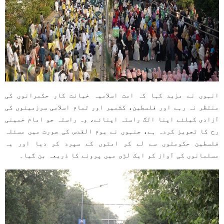
انہوں نے مزید کہا کہ امت اسلامیہ خیانت کار حکمرانوں کی
منتظر نہ رہے اور فلسطین، کشمیر اور تمام اسلامی سرزمینوں کی
آزادی کیلئے اپنا الگ راستہ اپنائے، وہ راستہ جو امام خمینی
رح کا تجویز کردہ ہے، جنہوں نے یوم القدس کی صورت میں مسئلہ
فلسطین حکومتوں سے لے کر امتوں کے سپرد کر دیا اور یہ
مسلمانوں کی آواز کو ایک لڑی میں پرونے کا ذریعہ بن گیا۔