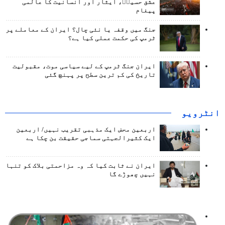
عشق حسینؑ، ایثار اور انسانیت کا عالمی
پیغام
جنگ میں وقفہ یا نئی چال؟ ایران کے معاملے پر
ٹرمپ کی حکمت عملی کیا ہے؟
ایران جنگ ٹرمپ کے لیے سیاسی موت، مقبولیت
تاریخ کی کم ترین سطح پر پہنچ گئی
انٹرويو
اربعین محض ایک مذہبی تقریب نہیں/ اربعین
ایک کثیرالجہتی سماجی حقیقت بن چکا ہے
ایران نے ثابت کیا کہ وہ مزاحمتی بلاک کو تنہا
نہیں چھوڑے گا