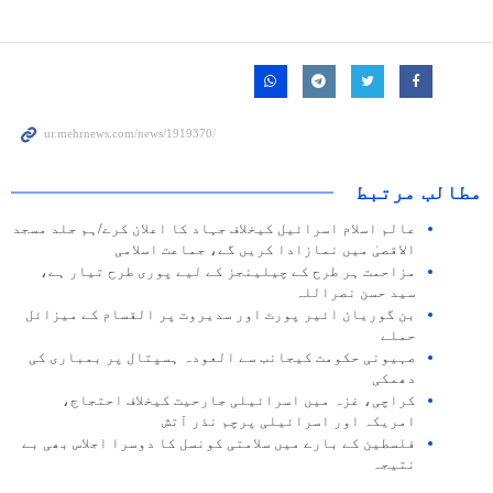
مطالب مرتبط
عالم اسلام اسرائیل کیخلاف جہاد کا اعلان کرے/ہم جلد مسجد
الاقصیٰ میں نمازادا کریں گے، جماعت اسلامی
مزاحمت ہر طرح کے چیلینجز کے لیے پوری طرح تیار ہے،
سید حسن نصراللہ
بن گوریان ائیر پورٹ اور سدیروت پر القسام کے میزائل
حملے
صہیونی حکومت کیجانب سے العودہ ہسپتال پر بمباری کی
دھمکی
کراچی، غزہ میں اسرائیلی جارحیت کیخلاف احتجاج،
امریکہ اور اسرائیلی پرچم نذر آتش
فلسطین کے بارے میں سلامتی کونسل کا دوسرا اجلاس بھی بے
نتیجہ