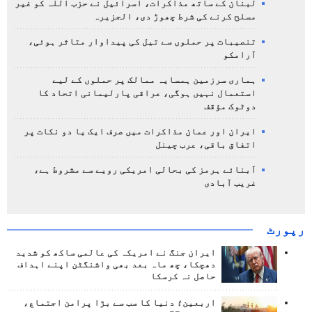
لبنان کے ساتھ مذاکرات، اسرائیل نے حزب اللہ کو غیر
مسلح کرنے کی شرط چھوڑ دی، الجزیرہ
تنصیبات پر حملوں سے تیل کی پیداوار متاثر ہوئی،
آرامکو
ہماری سرزمین ہمسایہ ممالک پر حملوں کے لیے
استعمال نہیں ہوگی، عراقی پارلیمانی اتحاد کا
دوٹوک مؤقف
ایران اور عمان مذاکرات میں صرف ایک یا دو نکات پر
اتفاق باقی، عرب چینل
آبنائے ہرمز کی بحالی امریکی رویے سے مشروط ہے،
غریب آبادی
رپورٹ
ایران جنگ نے امریکہ کی عالمی ساکھ کو شدید
دھچکا، چھ ماہ بعد بھی واشنگٹن اپنے اہداف
حاصل نہ کرسکا
اربعین؛ دنیا کا سب سے بڑا پرامن اجتماع،