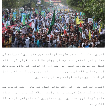
انہوں نے کہا کہ غاصب حکومت کیساتھ عرب حکومتوں کے روابط کی
بحالی اسی اسلامی بیداری کی روشن حقیقت سے فرار کی ناکام
کوشش ہے جو کارگر نہیں ہوں گی اور ان لوگوں کے ہاتھ صرف ذلت
اور بدنامی لگے گی جنہوں نے مسلمان سرزمینوں کے تمام وسائل
اس استکباری سیاست کیلئے وقف کر رکھے ہیں۔
انہوں نے کہا کہ اس وقت عالم اسلام کے پاس اپنی قوموں کے
مفادات کے تحفظ کیلئے واحد راستہ اسلام کے محور پر اتحاد
قائم کرنا اور دشمنوں اور مستکبرین کے سامراجی اہداف کا
انکار ہے۔