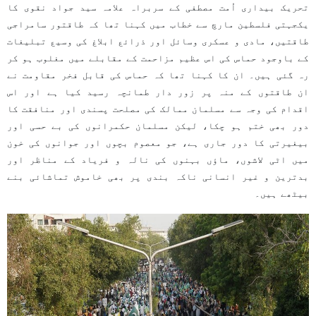
تحریک بیداری اُمت مصطفی کے سربراہ علامہ سید جواد نقوی کا
یکجہتی فلسطین مارچ سے خطاب میں کہنا تھا کہ طاقتور سامراجی
طاقتیں، مادی و عسکری وسائل اور ذرائع ابلاغ کی وسیع تبلیغات
کے باوجود حماس کی اس عظیم مزاحمت کے مقابلے میں مغلوب ہو کر
رہ گئی ہیں۔ ان کا کہنا تھا کہ حماس کی قابل فخر مقاومت نے
ان طاقتوں کے منہ پر زور دار طمانچہ رسید کیا ہے اور اس
اقدام کی وجہ سے مسلمان ممالک کی مصلحت پسندی اور منافقت کا
دور بھی ختم ہو چکا، لیکن مسلمان حکمرانوں کی بے حسی اور
بیغیرتی کا دور جاری ہے، جو معصوم بچوں اور جوانوں کی خون
میں اٹی لاشوں، ماؤں بہنوں کی نالہ و فریاد کے مناظر اور
بدترین و غیر انسانی ناکہ بندی پر بھی خاموش تماشائی بنے
بیٹھے ہیں۔