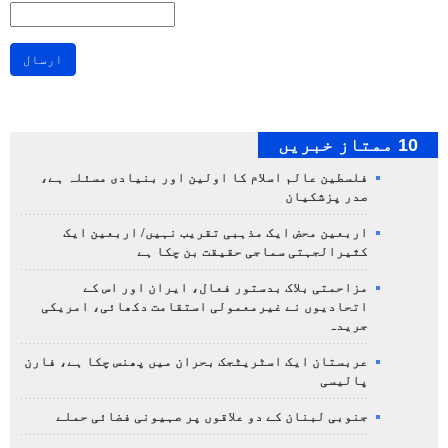
ارسال
10 ممتاز خبریں
فلسطین عالم اسلام کا اولین اور بنیادی مسئلہ ہے،
صدر پزشکیان
اربعین محض ایک مذہبی تقریب نہیں/ اربعین ایک
کثیرالجہتی سماجی حقیقت بن چکا ہے
مزاحمتی بلاک بدستور فعال، ایران اور اس کے
اتحادیوں نے غیرمعمولی استقامت دکھائی، امریکی
جریدہ
عربستان ایک اسٹریٹجک بحران میں پھنس چکا ہے، فارن
پالیسی
جنوبی لبنان کے دو علاقوں پر صہیونی فضائی حملے