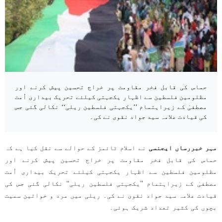
حماس کی قابل فخر مقاومت پر خراج تحسین پیش کرنے اور
مظلومین فلسطین سے اظہار یکجہتی کیلئے تحریک بیداری اُمت
مصطفیٰ کے زیراہتمام ’’یکجہتی فلسطین ریلی‘‘ نکالی گئی جس
كی قیادت علامہ سید جواد نقوی نے كی۔
مہر خبررساں ایجنسی
نے اسلام ٹائمز کے حوالے سے نقل کیا ہے کہ
حماس کی قابل فخر مقاومت پر خراج تحسین پیش کرنے اور
مظلومین فلسطین سے اظہار یکجہتی کیلئے تحریک بیداری اُمت
مصطفیٰ کے زیراہتمام ’’یکجہتی فلسطین ریلی‘‘ نکالی گئی جس كی
قیادت علامہ سید جواد نقوی نے كی۔ ریلی میں مرد و خواتین سمیت
بچوں کی کثیر تعداد شریک ہوئی۔