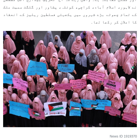
نے لاہور، اسلام آباد، کراچی، کوئٹہ، پشاور اور گلگت سمیت ملک
کے تمام چھوٹے بڑے شہروں میں یکجہتی فسلطین ریلیز كے انعقاد
كا اعلان كر ركھا تھا۔
News ID
1919370