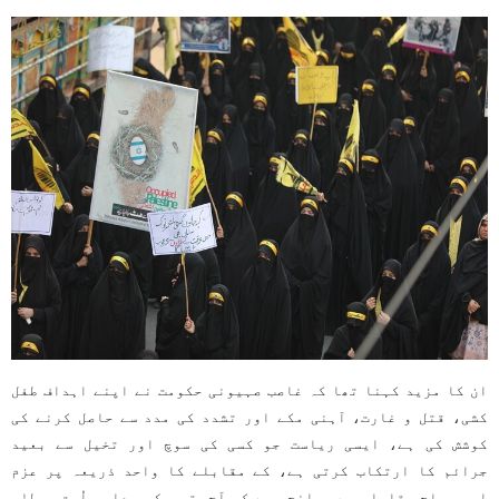
ان کا مزید کہنا تھا کہ غاصب صہیونی حکومت نے اپنے اہداف طفل
کشی، قتل و غارت، آہنی مکے اور تشدد کی مدد سے حاصل کرنے کی
کوشش کی ہے، ایسی ریاست جو کسی کی سوچ اور تخیل سے بعید
جرائم کا ارتکاب کرتی ہے، کے مقابلے کا واحد ذریعہ پر عزم
اور مسلح مقابلہ ہے۔ واضح رہے كہ آج تحریکِ بیداریِ اُمتِ مصطفٰی