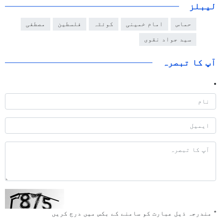
لیبلز
حماس
امام خمینی
کوئٹہ
فلسطین
مصطفی
سید جواد نقوی
آپ کا تبصرہ
*
مندرجہ ذیل عبارت کو سامنے کے بکس میں درج کریں