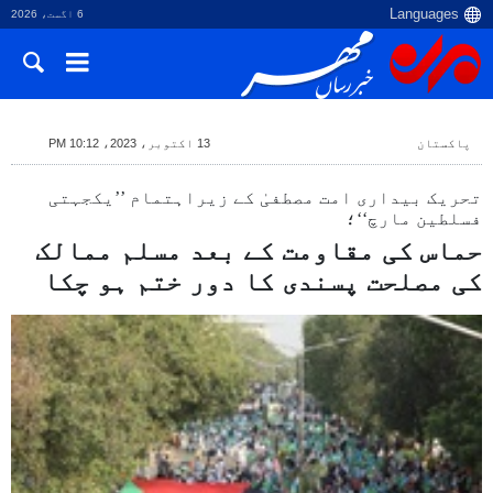
6 اگست، 2026
پاکستان
13 اکتوبر، 2023، 10:12 PM
تحریک بیداری امت مصطفیٰ کے زیراہتمام ’’یکجہتی
فسلطین مارچ‘‘؛
حماس کی مقاومت کے بعد مسلم ممالک
کی مصلحت پسندی کا دور ختم ہو چکا