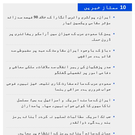
10 ممتاز خبریں
ایران، پولٹری وائرس آنگارا کے خلاف 90 فیصد سے زائد
مؤثر مقامی ویکسین تیار
یمن کا سعودی عرب کے جیزان میں آرامکو ریفائنری پر
ڈرون حملہ
دباؤ کے باوجود ایران مقاومت کے عہد پر مضبوطی سے
قائم ہے، عراقچی
صدر پزشکیان کی رہبر انقلاب سے ملاقات، ملکی معاشی و
دفاعی امور پر تفصیلی گفتگو
سعودی عرب کے ساتھ سفارت کاری نتیجہ خیز نہیں، فوجی
جواب ضروری ہے، عراقی رہنما
ایران کے سامنے امریکہ و اسرائیل بے بس؛ مسلسل
ناکامیوں کا کوئی جواب نہیں، سپاہ پاسداران
جب تک امریکہ مطالبات تسلیم نہ کرے، آبنائے ہرمز
بند رہے گی، ذوالقدر
عمان کے ساتھ آبنائے ہرمز کے انتظام پر معاہدہ