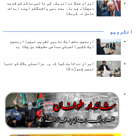
ایران جنگ نے امریکہ کی عالمی ساکھ کو شدید
دھچکا، چھ ماہ بعد بھی واشنگٹن اپنے اہداف
حاصل نہ کرسکا
انٹرويو
اربعین محض ایک مذہبی تقریب نہیں/ اربعین
ایک کثیرالجہتی سماجی حقیقت بن چکا ہے
ایران نے ثابت کیا کہ وہ مزاحمتی بلاک کو تنہا
نہیں چھوڑے گا