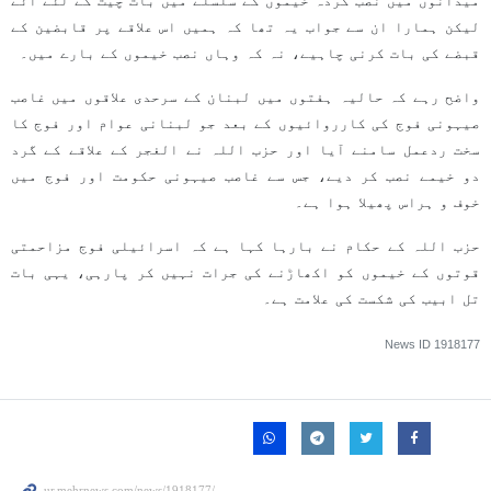
میدانوں میں نصب کردہ خیموں کے سلسلے میں بات چیت کے لئے آئے
لیکن ہمارا ان سے جواب یہ تھا کہ ہمیں اس علاقے پر قابضین کے
قبضے کی بات کرنی چاہیے، نہ کہ وہاں نصب خیموں کے بارے میں۔
واضح رہے کہ حالیہ ہفتوں میں لبنان کے سرحدی علاقوں میں غاصب
صیہونی فوج کی کارروائیوں کے بعد جو لبنانی عوام اور فوج کا
سخت ردعمل سامنے آیا اور حزب اللہ نے الغجر کے علاقے کے گرد
دو خیمے نصب کر دیے، جس سے غاصب صیہونی حکومت اور فوج میں
خوف و ہراس پھیلا ہوا ہے۔
حزب اللہ کے حکام نے بارہا کہا ہے کہ اسرائیلی فوج مزاحمتی
قوتوں کے خیموں کو اکھاڑنے کی جرات نہیں کر پارہی، یہی بات
تل ابیب کی شکست کی علامت ہے۔
News ID
1918177