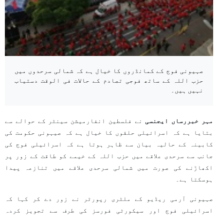
صہیونی فوج کے کمانڈروں کا خیال ہے کہ شمالی سرحدوں میں
حزب اللہ کے ساتھ فوجی تصادم کے حالات فی الوقت دستیاب
نہیں ہیں۔
مہر خبررساں ایجنسی
نے فلسطین انفارمیشن سینٹر کے حوالے سے
بتایا ہے کہ اسرائیلی حلقوں کا خیال ہے کہ صیہونی حکومت کی
کابینہ کے حالیہ بیان سے ظاہر ہوتا ہے کہ اسرائیلی فوج کی
جانب سے سرحدی علاقے میں حزب اللہ کے خیمے کو طاقت کے زور پر
اکھاڑنے کی صورت میں شمالی سرحدی علاقے میں تنازعہ پیدا
ہوسکتا ہے۔
صہیونی آرمی ریڈیو کے ملٹری رپورٹر نے زور دے کر کہا کہ
اسرائیلی فوج اور سیکورٹی فورسز کی طرف سے تجویز کردہ