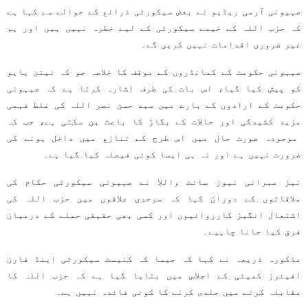
صہیونی آرمی ریڈیو نے بعض سیکورٹی ذرائع کے حوالے سے کہا ہے
کہ حزب اللہ کے خیمے سیکورٹی کے لیے خطرہ نہیں ہیں اور ہم
غیر ضروری اقدامات نہیں کریں گے۔
صیہونی حکومت کے کمانڈروں کے موقف کا خلاصہ جو کہ نیتن یاہو
کو پیش کیا گیا، اس بات کی طرف اشارہ کرتا ہے کہ صیہونی
حکومت کے ارادوں کے بارے میں سید حسن نصر اللہ کی غلط فہمی
مزید کشیدگی اور حالات کے بگاڑ کا باعث بن سکتی ہے، جب کہ
موجودہ صورت حال میں اس طرح کے تنازع میں داخل ہونے کی
ضرورت نہیں ہے اور نہ ہی ایسا کوئی فیصلہ کیا گیا ہے۔
نیز عبرانی نیوز سائٹ واللا نے صہیونی سیکورٹی حکام کی
ملاقاتوں کے دوران کہا کہ سرحدی علاقوں میں حزب اللہ کی
اشتعال انگیز کارروائیوں اور کسی بھی حقیقی حملے کے درمیان
فرق کیا جانا چاہیے۔
مذکورہ ذریعہ نے کہا کہ جیسا کہ کنیسٹ سیکورٹی اینڈ فارن
افیئرز کمیٹی کے اجلاس میں بتایا گیا ہے کہ حزب اللہ کا
مقابلہ کرنے میں جلدی کرنے کا کوئی فائدہ نہیں ہے۔