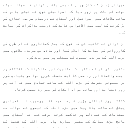
عبرانی زبان کے کان چینل نے بھی باخبر ذرائع کا حوالہ دیتے
ہوئے اس بات پر زور دیا کہ اسرائیلی فوج نے نیتن یاہو کے
ساتھ ملاقات میں اسرائیل اور لبنان کے درمیان سرحدی تنازع کو
حل کرنے کے لیے بین الاقوامی ثالث کے ذریعے مذاکرات کی حمایت
کی۔
ان ذرائع نے تاکید کی کہ فوج کے بعض کمانڈروں نے اس طرح کی
کارروائی کی حمایت کا اعلان کیا اور ساتھ ہی سرحدی علاقوں میں
حزب اللہ کے سرحدی خیموں کے مسئلے پر بھی بات کی۔
مذکورہ ذرائع نے بتایا کہ مشاورت اور مذاکرات کے اختتام پر
ایسے واقعات اور رد عمل کا ایک سلسلہ شروع ہوا جو بنیادی طور
پر صیہونی حکومت کی حزب اللہ کے ساتھ تصادم میں نہ آنے پر
زور دیتا ہے اور ساتھ ہی اس امکان کو بھی رد نہیں کرتا۔
گذشتہ روز لبنانی وزیر خارجہ عبداللہ بوحبیب نے المیادین
چینل کے ساتھ بات چیت میں حزب اللہ کے خیموں کے حوالے سے
پیغامات کے تبادلے پر تاکید کرتے ہوئے کہا کہ لبنان میں
پانچ بڑے ممالک کے سفیر ہمارے پاس حزب اللہ کے شعبا کے