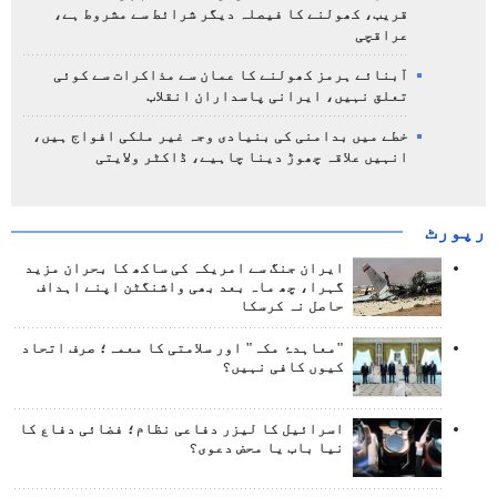
قریب، کھولنے کا فیصلہ دیگر شرائط سے مشروط ہے،
عراقچی
آبنائے ہرمز کھولنے کا عمان سے مذاکرات سے کوئی
تعلق نہیں، ایرانی پاسداران انقلاب
خطے میں بدامنی کی بنیادی وجہ غیر ملکی افواج ہیں،
انہیں علاقہ چھوڑ دینا چاہیے، ڈاکٹر ولایتی
رپورٹ
ایران جنگ سے امریکہ کی ساکھ کا بحران مزید
گہرا، چھ ماہ بعد بھی واشنگٹن اپنے اہداف
حاصل نہ کرسکا
"معاہدۂ مکہ" اور سلامتی کا معمہ؛ صرف اتحاد
کیوں کافی نہیں؟
اسرائیل کا لیزر دفاعی نظام؛ فضائی دفاع کا
نیا باب یا محض دعوی؟