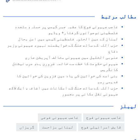
مطالب مرتبط
غاصب صہیونی فوج کا عقبہ جبر کیمپ پر حملہ، متعدد
فلسطینی نوجوانوں گرفتار+ ویڈیو
لبنان کے عین الحلوہ فلسطینی کیمپ میں امن بحال
حزب اللہ کے ساتھ جنگ کے خواہشمند نہیں، صہیونی وزیر
دفاع
جنوبی الخلیل میں صیہونی مخالف آپریشن جاری
صیہونی حکومت کا خطے سے خاتمہ ضروری ہے، عرب نیشنل
کانگریس
بنی اسد کی خواتین کی یاد میں قزوین کی خواتین کا
قدیمی رسم
حزب اللہ کے ساتھ جنگ کے امکانات میں اضافہ، ایک لاکھ
صہیونی نقل مکانی پر مجبور
لیبلز
غاصب صہیونی فوج
غاصب صہیونی فوجی
قابض اسرائیلی فوج
لبنانی مزاحمت
گریزاں