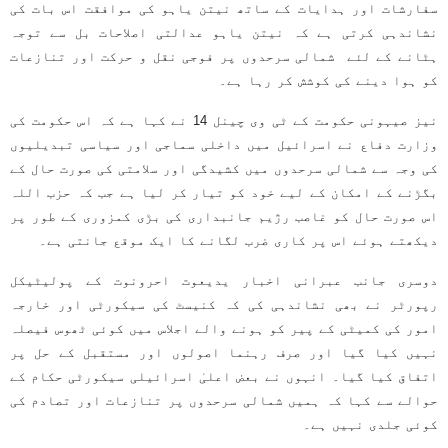
سفارشات اور ہدایات کے ساتھ نیتن یاہو کی موافقت اس بات کی
نشاندہی کرتی ہے کہ نیتن یاہو عدالتی اصلاحات بل سے توجہ
ہٹانے کے لئے شمالی سرحدوں پر فوجی نقل و حرکت اور تنازعات
کو ہوا دینے کی کوشش کر رہا ہے۔
نیز صیہونی حکومت کے ٹی وی چینل 14 نے کہا ہے کہ اس حکومت کی
وزارت دفاع نے اسرائیل میں داخلی سماجی اور سیاسی تبدیلیوں
کی وجہ سے شمالی سرحدوں میں کشیدگی اور سلامتی کی صورت حال کے
بگڑنے کے امکان کے لیے خود کو تیار کر لیا ہے جب کہ حزب اللہ
اس صورت حال کو غاصب رژیم جانبداری کی بڑی کمزوری کے طور پر
دیکھتے ہوئے اس پر کاری ضرب لگانے کا ایک موقع جانتی ہے۔
دوسری جانب عبرانی اخبار یدیعوت احرونوت کے پولیٹیکل
رپورٹر نے بھی نشاندہی کی کہ کنیسٹ کی سیکورٹی اور خارجہ
امور کی کمیٹی کے پیر کو ہونے والے اجلاس میں کوئی ٹھوس فیصلہ
نہیں کیا گیا اور صرف رہنما اصولوں اور مستقبل کے حل پر
اتفاق کیا گیا۔ انہوں نے بعض اعلیٰ اسرائیلی سیکورٹی حکام کے
حوالے سے کہا کہ ہمیں شمالی سرحدوں پر تنازعات اور تصادم کی
کوئی جلدی نہیں ہے۔