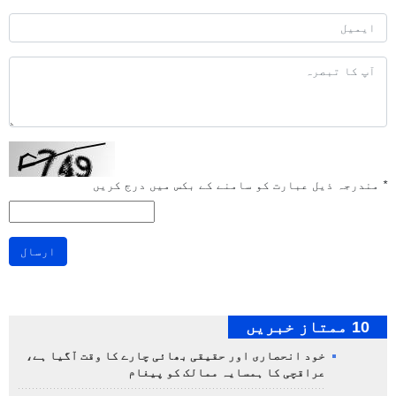
*
مندرجہ ذیل عبارت کو سامنے کے بکس میں درج کریں
ارسال
10 ممتاز خبریں
خود انحصاری اور حقیقی بھائی چارے کا وقت آگیا ہے،
عراقچی کا ہمسایہ ممالک کو پیغام