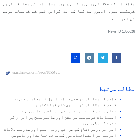
مذاکرات کے خلاف نہیں ہوں تو ہم بھی مذاکرات کی مخالفت نہیں
کرسکتے ہیں۔ انھوں نے کہا کہ مذاکراتی ٹیم کے کامیاب ہونے
کی امید ہے۔
News ID
1855626
مطالب مرتبط
داعش کا مقابلہ در حقیقت اسرائیل کا مقابلہ / دہشت
گردی کا مقابلہ کرنے میں شام فرنٹ لائن پر
دفاع مقدس کا خدا ،اقتصادی و معاشی خدا بھی ہے
انتخابات قومی سیاسی جشن اور عالمی سطح پر ایران کی
قدرت کا مظہر ہیں
ایرانی وزیر دفاع کی عراقی وزیر اعظم اور صدر سے ملاقات
امریکہ کی اپنےاتحادیوں کے ساتھ خیانت اور جاسوسی