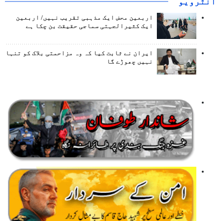
انٹرويو
اربعین محض ایک مذہبی تقریب نہیں/ اربعین
ایک کثیرالجہتی سماجی حقیقت بن چکا ہے
ایران نے ثابت کیا کہ وہ مزاحمتی بلاک کو تنہا
نہیں چھوڑے گا