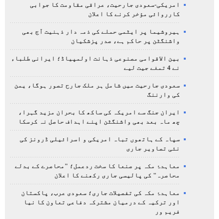
امریکی-سعودی جارحیت، عراقی مقاومت کا جوابی
کارروائی مؤخر کرنے کا اعلان
ہیروشیما پر ایٹمی حملے کی ذمہ دار ذہنیت آج بھی
واشنگٹن پر حاکم ہے، صدر پزشکیان
بین الاقوامی مصنوعی ذہانت اولمپیاڈ؛ ایرانی طلباء
نے 4 تمغے جیت لیے
سعودی جارحیت میں شامل ہر ملک جارح تصور ہوگا، یمن
کی وارننگ
ایران جنگ سے امریکہ کی ساکھ کا بحران مزید گہرا،
چھ ماہ بعد بھی واشنگٹن اپنے اہداف حاصل نہ کرسکا
سپاہ کے ہاتھوں تباہ امریکی و اسرائیلی ڈرونز کی
نئی تصاویر جاری
معاہدۂ مکہ پر صنعا کا سخت ردعمل؛ "محاصرے کے بدلے
محاصرہ" کی پالیسی جاری رکھنے کا اعلان
معاہدۂ مکہ کی تفصیلات جاری؛ سعودی عرب، پاکستان
اور ترکیہ کے درمیان مشترکہ دفاعی تعاون کا نیا
فریم ور