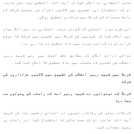
جاسم الخطابی نے اعلان کیا کہ آیت اللہ العظمی سید علی خامنہ
ای کے استقبال اور تشییع میں لاکھوں افراد کی مسلسل شرکت کے
باعث جمعرات کو کربلا میں سرکاری تعطیل ہوگی۔
اسی طرح صوبہ المثنیٰ کے گورنر مہند العتابی نے بھی الگ بیان
میں اعلان کیا کہ شہریوں کو کربلا میں تشییع میں شرکت کا موقع
فراہم کرنے کے لیے صوبے میں عام تعطیل دی جا رہی ہے۔
عراقی ذرائع ابلاغ کے مطابق نجف اشرف میں بھی شہید رہبر
انقلاب کی تشییع کے سلسلے میں عام تعطیل کا اعلان کیا گیا۔
کربلا میں شہید رہبر انقلاب کی تشییع میں لاکھوں عزاداروں کی
شرکت
کربلا کے نوجوانوں نے شہید رہبر امت کے راستے کو پھولوں سے
سجا دیا
کربلائے معلی کی رضاکار ٹیموں نے انسانی زنجیر بنا کر شہید
آیت اللہ خامنہ ای کے جسد خاکی کا استقبال کیا اور راستے پر
پھول نچھاور کیے۔