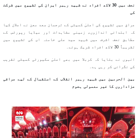
نجف میں 30 لاکھ افراد نے شہید رہبر ایران کی تشییع میں شرکت
کی
عراق میں تشییع کی اعلیٰ کمیٹی کے ترجمان سعد معن نے اعلان کیا
کہ ابتدائی اندازوں، زمینی مشاہدات اور میڈیا رپورٹس کے
مطابق نجف اشرف میں شہید سید علی خامنہ ای کی تشییع میں
تقریباً 30 لاکھ افراد شریک ہوئے۔
انہوں نے بتایا کہ کربلا میں بھی اعلیٰ سکیورٹی کمیٹی تقریب
کی نگرانی کر رہی ہے۔
بین الحرمین میں شہید رہبر انقلاب کے استقبال کے لیے عراقی
عزاداروں کا غیر معمولی ہجوم