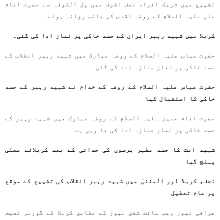
تشییع میں شریک افراد نجف اشرف میں پل الکوفہ سے حضرت امام
علی علیہ السلام کے روضہ اقدس کی جانب روانہ ہوئے۔
کربلا میں شہید رہبر ایران کے جسد خاکی پر نماز ادا کی گئی۔
حضرت عباس علیہ السلام کے روضہ مبارک میں شہید رہبر انقلاب کے
جسد خاکی پر نماز جنازہ ادا کی گئی
حضرت عباس علیہ السلام کے روضہ کے خدام نے شہید رہبر کے جسد
خاکی کا استقبال کیا
حضرت امام حسین علیہ السلام کے روضہ مبارک میں شہید رہبر کے
جسد خاکی پر نماز جنازہ ادا کی جا رہی ہے
شہید امت کا جسد مطہر برسوں کی جدائی کے بعد کربلائے معلی
پہنچ گیا
نجف، کربلا اور المثنیٰ میں شہید رہبر انقلاب کی تشییع کے موقع
پر عام تعطیل
عراقی نیوز ویب سائٹ شفق نیوز کے مطابق کربلا کے گورنر نصیف