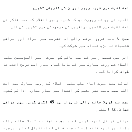
نجف اشرف میں شہید رہبر ایران کی تاریخی تشییع
العہد ٹی وی نے رپورٹ دی کہ شہید رہبر انقلاب کے جسد خاکی کی
نجف اشرف میں لاکھوں عراقیوں کی موجودگی میں تشییع کی گئی۔
صبح 6 بجے شروع ہونے والی اس تقریب میں عوام اور عراقی
شخصیات نے بڑی تعداد میں شرکت کی۔
آخر میں شہید رہبر کے جسد خاکی کو حضرت امیر المؤمنین علیہ
السلام کے روضہ مبارک میں لے جایا گیا، جہاں اسے ضریح اقدس کا
طواف کرایا گیا۔
اس کے بعد حضرت امام علی علیہ السلام کے روضہ مبارک میں آیت
اللہ سید محمد تقی حکیم کی اقتدا میں نماز جنازہ ادا کی گئی۔
نجف سے کربلا جانے والی شاہراہ پر 45 ڈگری گرمی میں عراقی
قبائل کا انتظار
عراقی قبائل شدید گرمی کے باوجود نجف سے کربلا جانے والے
راستے پر شہید قائد امت کے جسد خاکی کے استقبال کے لیے موجود