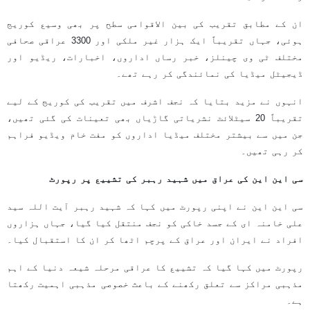
ان کے مطابق تقریب کی بین الاقوامی سطح پر بھی وسیع کوریج
ہوئی، جہاں تقریباً ایک ہزار غیر ملکی اور 3300 عراقی صحافی
مختلف ٹی وی چینلز، خبر رساں اداروں، اخبارات، ریڈیو اور
ڈیجیٹل میڈیا کی نمائندگی کر رہے تھے۔
انہوں نے مزید بتایا کہ نجف اشرف میں تقریب کی کوریج کے لیے
تقریباً 20 سیٹلائٹ نشریاتی گاڑیاں بھی تعینات کی گئی تھیں،
جن میں سے بیشتر مختلف میڈیا اداروں کو مفت خام ویڈیو فراہم
کر رہی تھیں۔
سی این این کی عراق میں شہید رہبر کی تشییع پر رپورٹ
سی این این نے اپنی رپورٹ میں کہا کہ شہید رہبر آیت اللہ سید
علی خامنہ ای کے جسد خاکی کو نجف منتقل کیا گیا، جہاں ہزاروں
افراد نے ایران اور عراق کے پرچم اٹھا کر ان کا استقبال کیا۔
رپورٹ میں کہا گیا کہ تشییع کا عراقی مرحلہ شیعہ دنیا کے اہم
مذہبی مراکز سے تعلق رکھنے کے باعث خصوصی مذہبی اہمیت رکھتا
ہے۔