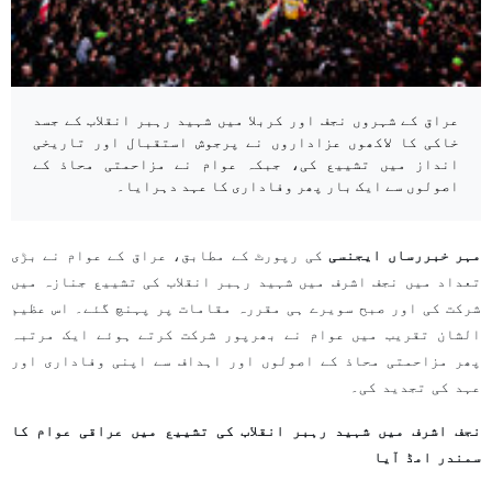
عراق کے شہروں نجف اور کربلا میں شہید رہبر انقلاب کے جسد
خاکی کا لاکھوں عزاداروں نے پرجوش استقبال اور تاریخی
انداز میں تشییع کی، جبکہ عوام نے مزاحمتی محاذ کے
اصولوں سے ایک بار پھر وفاداری کا عہد دہرایا۔
مہر خبررساں ایجنسی
کی رپورٹ کے مطابق، عراق کے عوام نے بڑی
تعداد میں نجف اشرف میں شہید رہبر انقلاب کی تشییع جنازہ میں
شرکت کی اور صبح سویرے ہی مقررہ مقامات پر پہنچ گئے۔ اس عظیم
الشان تقریب میں عوام نے بھرپور شرکت کرتے ہوئے ایک مرتبہ
پھر مزاحمتی محاذ کے اصولوں اور اہداف سے اپنی وفاداری اور
عہد کی تجدید کی۔
نجف اشرف میں شہید رہبر انقلاب کی تشییع میں عراقی عوام کا
سمندر امڈ آیا