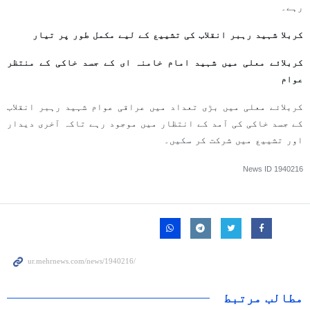
رہے۔
کربلا شہید رہبر انقلاب کی تشییع کے لیے مکمل طور پر تیار
کربلائے معلی میں شہید امام خامنہ ای کے جسد خاکی کے منتظر
عوام
کربلائے معلی میں بڑی تعداد میں عراقی عوام شہید رہبر انقلاب
کے جسد خاکی کی آمد کے انتظار میں موجود رہے تاکہ آخری دیدار
اور تشییع میں شرکت کر سکیں۔
News ID
1940216
مطالب مرتبط