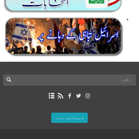
ڈیسکٹاپ نسخہ