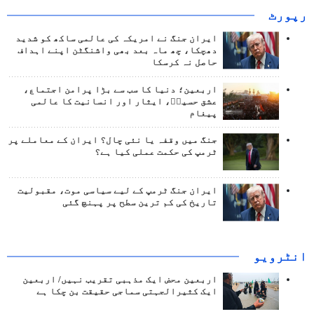
رپورٹ
ایران جنگ نے امریکہ کی عالمی ساکھ کو شدید
دھچکا، چھ ماہ بعد بھی واشنگٹن اپنے اہداف
حاصل نہ کرسکا
اربعین؛ دنیا کا سب سے بڑا پرامن اجتماع،
عشق حسینؑ، ایثار اور انسانیت کا عالمی
پیغام
جنگ میں وقفہ یا نئی چال؟ ایران کے معاملے پر
ٹرمپ کی حکمت عملی کیا ہے؟
ایران جنگ ٹرمپ کے لیے سیاسی موت، مقبولیت
تاریخ کی کم ترین سطح پر پہنچ گئی
انٹرويو
اربعین محض ایک مذہبی تقریب نہیں/ اربعین
ایک کثیرالجہتی سماجی حقیقت بن چکا ہے