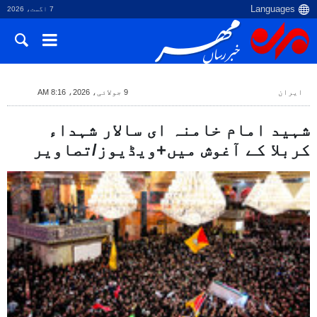
7 اگست، 2026
ایران
9 جولائی، 2026، 8:16 AM
شہید امام خامنہ ای سالار شہداء
کربلا کے آغوش میں+ویڈیوز/تصاویر