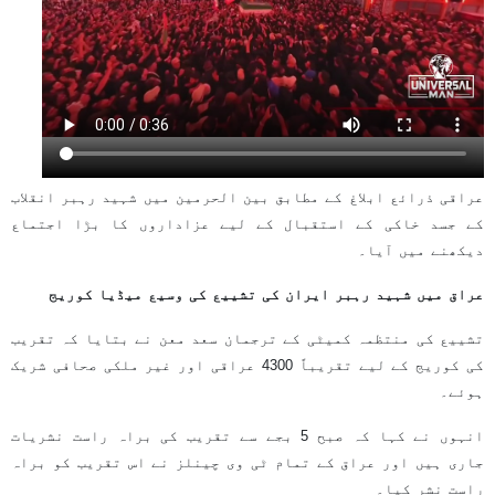
عراقی ذرائع ابلاغ کے مطابق بین الحرمین میں شہید رہبر انقلاب
کے جسد خاکی کے استقبال کے لیے عزاداروں کا بڑا اجتماع
دیکھنے میں آیا۔
عراق میں شہید رہبر ایران کی تشییع کی وسیع میڈیا کوریج
تشییع کی منتظمہ کمیٹی کے ترجمان سعد معن نے بتایا کہ تقریب
کی کوریج کے لیے تقریباً 4300 عراقی اور غیر ملکی صحافی شریک
ہوئے۔
انہوں نے کہا کہ صبح 5 بجے سے تقریب کی براہ راست نشریات
جاری ہیں اور عراق کے تمام ٹی وی چینلز نے اس تقریب کو براہ
راست نشر کیا۔