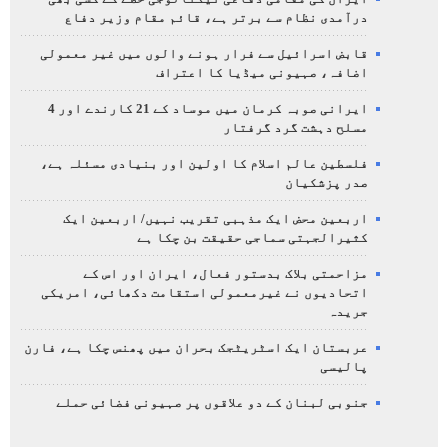
درآمدی نظام سے برتر ہے، قائم مقام وزیر دفاع
قابض اسرائیل سے فرار ہونے والوں میں غیر معمولی
اضافہ، صہیونی میڈیا کا اعتراف
ایرانی صوبہ کرمان میں موساد کے 21 کارندے اور 4
مسلح دہشت گرد گرفتار
فلسطین عالم اسلام کا اولین اور بنیادی مسئلہ ہے،
صدر پزشکیان
اربعین محض ایک مذہبی تقریب نہیں/ اربعین ایک
کثیرالجہتی سماجی حقیقت بن چکا ہے
مزاحمتی بلاک بدستور فعال، ایران اور اس کے
اتحادیوں نے غیرمعمولی استقامت دکھائی، امریکی
جریدہ
عربستان ایک اسٹریٹجک بحران میں پھنس چکا ہے، فارن
پالیسی
جنوبی لبنان کے دو علاقوں پر صہیونی فضائی حملے