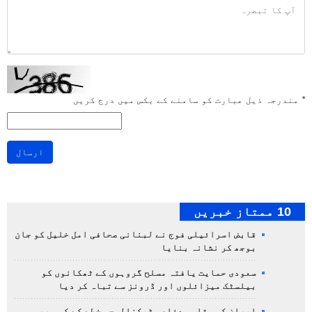
*
مندرجہ ذیل عبارت کو سامنے کے بکس میں درج کریں
ارسال
10 ممتاز خبریں
قابض اسرائیلی فوج نے لبنانی صحافی امل خلیل کو جان
بوجھ کر نشانہ بنایا
سعودی حمایت یافتہ مسلح گروہوں کے ٹھکانوں کو
بیلسٹک میزائلوں اور ڈرونز سے تباہ کر دیا
ایران کی مقامی دفاعی ٹیکنالوجی خطے کے کسی بھی