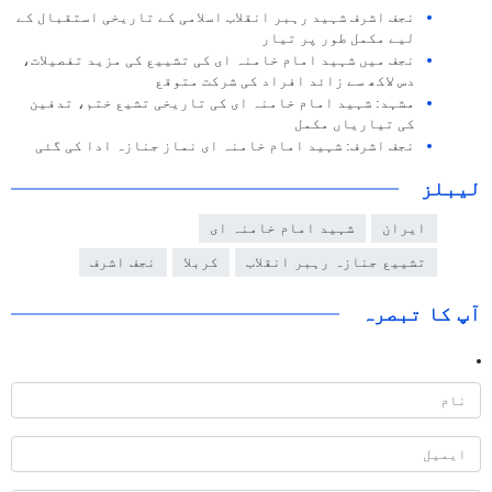
نجف اشرف شہید رہبر انقلاب اسلامی کے تاریخی استقبال کے
لیے مکمل طور پر تیار
نجف میں شہید امام خامنہ ای کی تشییع کی مزید تفصیلات،
دس لاکھ سے زائد افراد کی شرکت متوقع
مشہد: شہید امام خامنہ ای کی تاریخی تشیع ختم، تدفین
کی تیاریاں مکمل
نجف اشرف: شہید امام خامنہ ای نماز جنازہ ادا کی گئی
لیبلز
ایران
شہید امام خامنہ ای
تشييع جنازہ رہبر انقلاب
کربلا
نجف اشرف
آپ کا تبصرہ