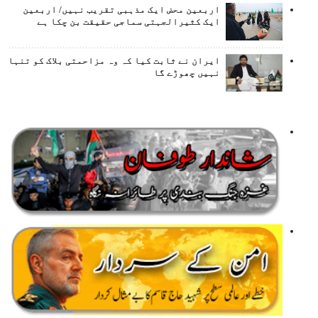
اربعین محض ایک مذہبی تقریب نہیں/ اربعین
ایک کثیرالجہتی سماجی حقیقت بن چکا ہے
ایران نے ثابت کیا کہ وہ مزاحمتی بلاک کو تنہا
نہیں چھوڑے گا