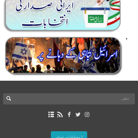
ڈیسکٹاپ نسخہ