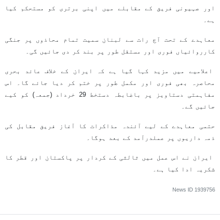
اور صہیونی فریق کے مقابلے میں اپنی برتری کو مستحکم کیا
ہے۔
معاہدے کے تحت آج رات سے لبنان سمیت تمام محاذوں پر جنگی
کارروائیاں فوری اور مستقل طور پر بند کر دی جائیں گی۔
اعلامیے میں مزید کہا گیا ہے کہ ایران کے خلاف عائد بحری
محاصرہ بھی فوری اور مکمل طور پر ختم کر دیا جائے گا۔ اس
مفاہمتی دستاویز پر باضابطہ دستخط 29 خرداد (جمعہ) کو کیے
جائیں گے۔
حتمی معاہدے کے لیے آئندہ مذاکرات کا آغاز فریق مقابل کی
ذمہ داریوں پر عملدرآمد کے بعد ہوگا۔
ایران نے اس عمل میں ثالثی کے کردار پر پاکستان اور قطر کا
شکریہ ادا کیا ہے۔
News ID
1939756