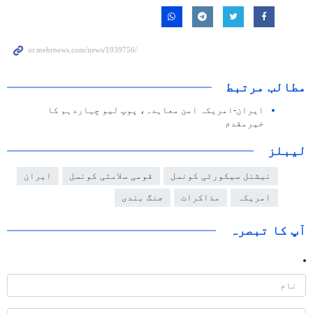
مطالب مرتبط
ایران-امریکہ امن معاہدہ، پوپ لیو چہاردہم کا
خیرمقدم
لیبلز
نیشنل سیکورٹی کونسل
قومی سلامتی کونسل
ایران
امریکہ
مذاکرات
جنگ بندی
آپ کا تبصرہ