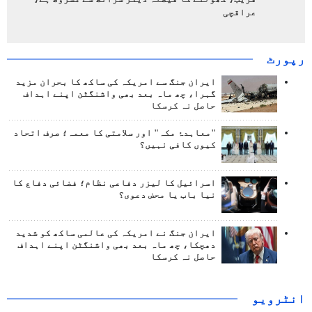
عراقچی
رپورٹ
ایران جنگ سے امریکہ کی ساکھ کا بحران مزید
گہرا، چھ ماہ بعد بھی واشنگٹن اپنے اہداف
حاصل نہ کرسکا
"معاہدۂ مکہ" اور سلامتی کا معمہ؛ صرف اتحاد
کیوں کافی نہیں؟
اسرائیل کا لیزر دفاعی نظام؛ فضائی دفاع کا
نیا باب یا محض دعوی؟
ایران جنگ نے امریکہ کی عالمی ساکھ کو شدید
دھچکا، چھ ماہ بعد بھی واشنگٹن اپنے اہداف
حاصل نہ کرسکا
انٹرويو