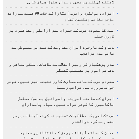
گھٹنے ٹیکنے پر مجبور ہوا، جنرل جہان شاہی
ایران، پولٹری وائرس آنگارا کے خلاف 90 فیصد سے زائد
مؤثر مقامی ویکسین تیار
یمن کا سعودی عرب کے جیزان میں آرامکو ریفائنری پر
ڈرون حملہ
دباؤ کے باوجود ایران مقاومت کے عہد پر مضبوطی سے
قائم ہے، عراقچی
صدر پزشکیان کی رہبر انقلاب سے ملاقات، ملکی معاشی و
دفاعی امور پر تفصیلی گفتگو
سعودی عرب کے ساتھ سفارت کاری نتیجہ خیز نہیں، فوجی
جواب ضروری ہے، عراقی رہنما
ایران کے سامنے امریکہ و اسرائیل بے بس؛ مسلسل
ناکامیوں کا کوئی جواب نہیں، سپاہ پاسداران
جب تک امریکہ مطالبات تسلیم نہ کرے، آبنائے ہرمز
بند رہے گی، ذوالقدر
عمان کے ساتھ آبنائے ہرمز کے انتظام پر معاہدہ
قریب، کھولنے کا فیصلہ دیگر شرائط سے مشروط ہے،