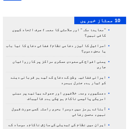
10 ممتاز خبریں
"معاہدۂ مکہ" اور سلامتی کا معمہ؛ صرف اتحاد کیوں
کافی نہیں؟
اسرائیل کا لیزر دفاعی نظام؛ فضائی دفاع کا نیا باب
یا محض دعوی؟
یمنی افواج کی سعودی عسکری مراکز پر کارروائیاں
جاری
ایرانی فضائیہ وطن کے دفاع کے لیے ہر قربانی دینے
کو تیار ہے، جنرل بہمرد
دھمکیوں، وعدہ خلافیوں اور جھوٹے بیانیے پر مبنی
امریکی پالیسی ناکام ہو چکی ہے، قالیباف
آبنائے ہرمز میں دوسرا بحری راستہ کسی صورت قبول
نہیں، محسن رضائی
ایران میں نظام کی تبدیلی کی سازش ناکام، موساد کے