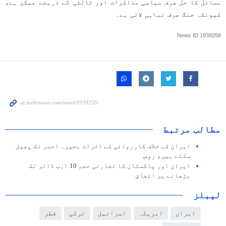
مسائل کا حل صرف سیاسی مذاکرات اور ثالثی کے ذریعے ممکن ہے،
کیونکہ جنگ صرف تباہی لاتی ہے۔
News ID
1939258
مطالب مرتبط
ایران کے خلاف کارروائی کے اثرات بحیرہ احمر تک پھیل
سکتے ہیں، روس
ایران اور پاکستان کا تجارتی حجم 10 ارب ڈالر تک
بڑھانے پر اتفاق
لیبلز
ایران
امریکہ
اسرائیل
ترکی
قطر