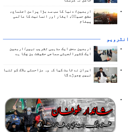
حاصل نہ کرسکا
اربعین؛ دنیا کا سب سے بڑا پرامن اجتماع،
عشق حسینؑ، ایثار اور انسانیت کا عالمی
پیغام
انٹرويو
اربعین محض ایک مذہبی تقریب نہیں/ اربعین
ایک کثیرالجہتی سماجی حقیقت بن چکا ہے
ایران نے ثابت کیا کہ وہ مزاحمتی بلاک کو تنہا
نہیں چھوڑے گا