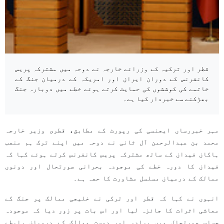
قطر اور ترکیہ کے وزرائے خارجہ نے دوحہ میں مشترکہ پریس
کانفرنس کے دوران ایران اور امریکہ کے درمیان جنگ کے
خاتمے کی کوششوں کی حمایت کرتے ہوئے خطے میں دوبارہ جنگ
بھڑکنے سے خبردار کیا ہے۔
مہر خبررساں ایجنسی کی رپورٹ کے مطابق، قطری وزیر خارجہ
محمد بن عبدالرحمن آل ثانی نے دوحہ میں اپنے ترک ہم منصب
ہاکان فیدان کے ساتھ مشترکہ پریس کانفرنس کرتے ہوئے کہا کہ
فیدان کا دورہ خطے کی موجودہ بحرانی صورتحال اور دونوں
ممالک کے درمیان مسلسل مشاورت کا حصہ ہے۔
انہوں نے کہا کہ قطر اور ترکی نے خلیجی ممالک پر جنگ کے
معاشی اثرات کا جائزہ لیا اور اس بات پر زور دیا کہ موجودہ
حساس صورتحال میں برادر اور دوست ممالک کے درمیان رابطے