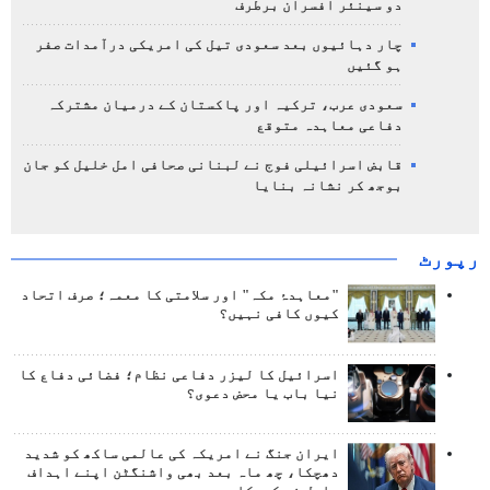
دو سینئر افسران برطرف
چار دہائیوں بعد سعودی تیل کی امریکی درآمدات صفر
ہو گئیں
سعودی عرب، ترکیہ اور پاکستان کے درمیان مشترکہ
دفاعی معاہدہ متوقع
قابض اسرائیلی فوج نے لبنانی صحافی امل خلیل کو جان
بوجھ کر نشانہ بنایا
رپورٹ
"معاہدۂ مکہ" اور سلامتی کا معمہ؛ صرف اتحاد
کیوں کافی نہیں؟
اسرائیل کا لیزر دفاعی نظام؛ فضائی دفاع کا
نیا باب یا محض دعوی؟
ایران جنگ نے امریکہ کی عالمی ساکھ کو شدید
دھچکا، چھ ماہ بعد بھی واشنگٹن اپنے اہداف