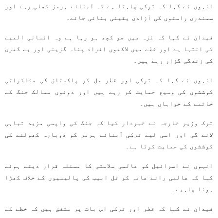
انہوں نے کہا کہ ترکی چاہتا ہے کہ آبنائے ہرمز کھلی رہے اور
سمندری راستوں کی آزادی یقینی بنائی جائے۔
فیدان نے کہا کہ غزہ میں جو کچھ ہو رہا ہے وہ انسانی المیے
کی انتہا ہے اور خطے میں لاکھوں افراد پناہ گزینی اور بے گھری
کی زندگی گزار رہے ہیں۔
انہوں نے کہا کہ ترکی اور قطر مل کر پاکستان کی مذاکراتی
کوششوں کی وسیع حمایت کر رہے ہیں اور دونوں ممالک جنگ کے
خاتمے کے خواہاں ہیں۔
ترک وزیر خارجہ نے خبردار کیا کہ جنگ کی واپسی مزید تباہی
لائے گی اور اسی لیے ترکی آبنائے ہرمز کو دوبارہ کھولنے کی
کوششوں کی حمایت کرتا ہے۔
انہوں نے اسرائیل کو عالمی سلامتی کا مسئلہ قرار دیتے ہوئے
کہا کہ عالمی رائے عامہ کو تل ابیب کی پالیسیوں کے خلاف کھڑا
ہونا چاہیے۔
فیدان نے کہا کہ قطر اور ترکی اس بات پر متفق ہیں کہ خطے کے