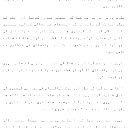
ناگزیر ہیں۔
قطری وزیر خارجہ نے کہا کہ خلیجی تعاون کونسل اور خطے کے
دیگر ممالک کے ساتھ مل کر استحکام کی بحالی کے لیے بہترین
راستہ تلاش کرنے کی کوششیں جاری ہیں۔ انہوں نے پاکستان کی
ثالثی کی حمایت کرتے ہوئے کہا کہ قطر اور ترکی جنگ کے خاتمے
اور آبنائے ہرمز کو کھولنے کے لیے پاکستان کی کوششوں کے
حامی ہیں۔
انہوں نے واضح کیا کہ ہم جنگ کی دوبارہ واپسی کے حامی نہیں
ہیں اور پاکستان کا کردار خطے اور دنیا کے لیے انتہائی اہم
اور فیصلہ کن ہے۔
آل ثانی نے کہا کہ قطر اور ترکی پاکستان کی سفارتی کوششوں کی
مکمل حمایت کرتے ہیں تاکہ جلد از جلد مسئلے کا حل نکالا جا
سکے۔ انہوں نے مزید کہا کہ موجودہ حالات میں اصل ذمہ داری یہ
یقینی بنانا ہے کہ جنگ دوبارہ شروع نہ ہو۔
انہوں نے زور دیا کہ آبنائے ہرمز میں پیدا ہونے والی
صورتحال کشیدگی کم کرنے میں مددگار نہیں اور ایران کو اس