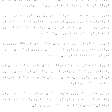
گزرگاہ کو بطور ہتھیار استعمال نہیں کرنا چاہیے۔
قطری وزیر خارجہ نے کہا کہ دونوں رہنماؤں نے غزہ میں
اسرائیلی حملوں، شہریوں کی جبری بے دخلی، انسانی امداد کی
بندش اور امدادی سامان کو سیاسی دباؤ کے آلے کے طور پر
استعمال کرنے کے معاملات پر بھی گفتگو کی۔
انہوں نے لبنان میں اسرائیلی جنگ بندی کی خلاف ورزیوں،
رہائشی علاقوں پر بمباری اور لبنانی شہریوں کو گھروں سے بے
دخل کرنے کے اقدامات کی بھی مذمت کی۔
امریکہ کے حالیہ دورے کے حوالے سے آل ثانی نے کہا کہ ان کی
واشنگٹن میں گفتگو بنیادی طور پر پاکستان کی کوششوں سے ہم
آہنگی پر مرکوز تھی، جہاں امریکی حکام کو جنگ کے خطرناک
نتائج سے آگاہ کیا گیا۔
دوسری جانب ترک وزیر خارجہ ہاکان فیدان نے کہا کہ ترکی
پاکستان کے مؤقف کی حمایت کرتا ہے اور امید رکھتا ہے کہ اسلام
آباد کی کوششیں جنگ کے خاتمے کا سبب بنیں گی۔