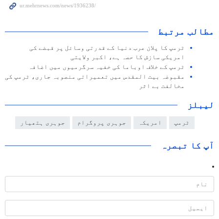
مطالب مرتبط
ٹرمپ کا پلان عرب دنیا کے قدرتی وسائل پر قبضے کی
امریکی سازش کا حصہ ہے، اکبر ولایتی
ٹرمپ کے خلاف اوباما کی خفیہ سرگرمیوں میں اضافہ
مقبوضہ بیت المقدس میں تعمیراتی منصوبہ جاری، ٹرمپ کی
مخالفت بے اثر
لیبلز
ٹرمپ
امریکہ
جوہری پروگرام
جوہری ہتھیار
آپ کا تبصرہ