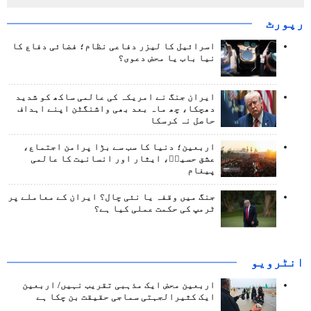
رپورٹ
اسرائیل کا لیزر دفاعی نظام؛ فضائی دفاع کا
نیا باب یا محض دعوی؟
ایران جنگ نے امریکہ کی عالمی ساکھ کو شدید
دھچکا، چھ ماہ بعد بھی واشنگٹن اپنے اہداف
حاصل نہ کرسکا
اربعین؛ دنیا کا سب سے بڑا پرامن اجتماع،
عشق حسینؑ، ایثار اور انسانیت کا عالمی
پیغام
جنگ میں وقفہ یا نئی چال؟ ایران کے معاملے پر
ٹرمپ کی حکمت عملی کیا ہے؟
انٹرويو
اربعین محض ایک مذہبی تقریب نہیں/ اربعین
ایک کثیرالجہتی سماجی حقیقت بن چکا ہے