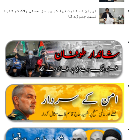
ایران نے ثابت کیا کہ وہ مزاحمتی بلاک کو تنہا
نہیں چھوڑے گا