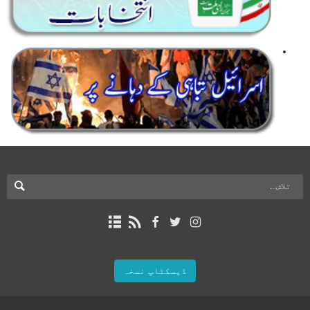
ڈیسکٹاپ نسخہ