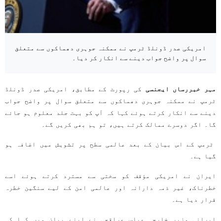
امریکی صدر ڈونلڈ ٹرمپ نے ممکنہ جوہری دھماکوں سے متعلق
سوال پر واضح جواب دینے سے انکار کر دیا۔
مہر خبررساں ایجنسی
کی رپورٹ کے مطابق، امریکی صدر ڈونلڈ
ٹرمپ نے ممکنہ جوہری دھماکوں سے متعلق سوال پر واضح جواب
دینے سے انکار کرتے ہوئے کہا کہ آپ کو بہت جلد معلوم ہو جائے
گا۔ اگر دوسرے ممالک کرتے ہیں، تو ہم بھی کریں گے۔
ٹرمپ کے اس بیان کے بعد عالمی سطح پر تشویش میں اضافہ ہو
گیا ہے۔
ایران نے امریکی مؤقف کو سختی سے مسترد کرتے ہوئے اسے
خطرناک، غیر ذمہ دارانہ اور عالمی امن کے لیے سنگین خطرہ
قرار دیا ہے۔
ایرانی وزیر خارجہ عباس عراقچی نے اپنے بیان میں کہا کہ