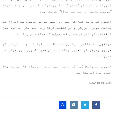
امریکا جو خود کو “دفاع کا علمبردار” قرار دیتا ہے، درحقیقت
“جوہری ہتھیاروں سے لیس غنڈا” بن چکا ہے۔
انہوں نے مزید کہا کہ یہی وہ ملک ہے جو برسوں سے ایران کے
پُرامن جوہری پروگرام پر تنقید کرتا رہا ہے، مگر اب خود بین
الاقوامی قوانین کی کھلی خلاف ورزی کا مرتکب ہو رہا ہے۔
عراقچی نے عالمی برادری سے مطالبہ کیا کہ وہ امریکا کو
جوہری پھیلاؤ کو معمول بنانے کے اس خطرناک رویے پر جواب دہ
ٹھہرائے۔
انہوں نے واضح کیا کہ دنیا میں جوہری پھیلاؤ کا سب سے بڑا
خطرہ خود امریکا ہے۔
News ID
1936238