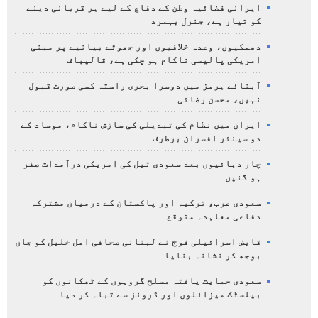
ایرانی فضائیہ وطن کے دفاع کے لیے ہر قربانی دینے
کو تیار ہے، جنرل بہمرد
دھمکیوں، وعدہ خلافیوں اور جھوٹے بیانیے پر مبنی
امریکی پالیسی ناکام ہو چکی ہے، قالیباف
آبنائے ہرمز میں دوسرا بحری راستہ کسی صورت قبول
نہیں، محسن رضائی
ایران میں نظام کی تبدیلی کی سازش ناکام، موساد کے
دو سینئر افسران برطرف
چار دہائیوں بعد سعودی تیل کی امریکی درآمدات صفر
ہو گئیں
سعودی عرب، ترکیہ اور پاکستان کے درمیان مشترکہ
دفاعی معاہدہ متوقع
قابض اسرائیلی فوج نے لبنانی صحافی امل خلیل کو جان
بوجھ کر نشانہ بنایا
سعودی حمایت یافتہ مسلح گروہوں کے ٹھکانوں کو
بیلسٹک میزائلوں اور ڈرونز سے تباہ کر دیا