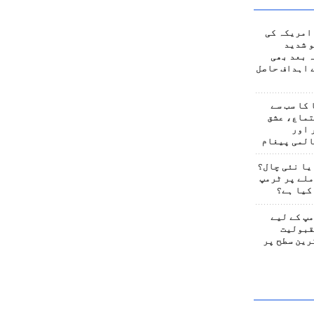
امریکہ کی
 شدید
 بعد بھی
 اہداف حاصل
کا سب سے
تماع، عشق
 اور
المی پیغام
یا نئی چال؟
لے پر ٹرمپ
کیا ہے؟
پ کے لیے
قبولیت
رین سطح پر