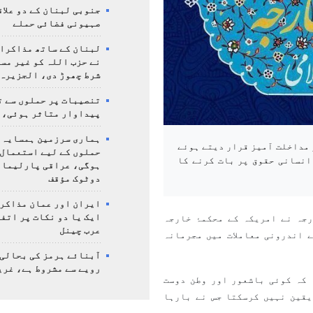
جنوبی لبنان کے دو علاق
صہیونی فضائی حملے
لبنان کے ساتھ مذاکرا
نے حزب اللہ کو غیر مس
شرط چھوڑ دی، الجزیرہ
تنصیبات پر حملوں سے ت
پیداوار متاثر ہوئی، 
ہماری سرزمین ہمسایہ 
 مداخلت آمیز قرار دیتے ہوئے
حملوں کے لیے استعمال 
انسانی حقوق پر بات کرنے کا
ہوگی، عراقی پارلیمان
دوٹوک مؤقف
ایران اور عمان مذاکرا
ایک یا دو نکات پر اتف
جہ نے امریکہ کے محکمۂ خارجہ
عرب چینل
 اندرونی معاملات میں مجرمانہ
آبنائے ہرمز کی بحالی
رویے سے مشروط ہے، غری
 کہ کوئی باشعور اور وطن دوست
یقین نہیں کرسکتا جس نے بارہا