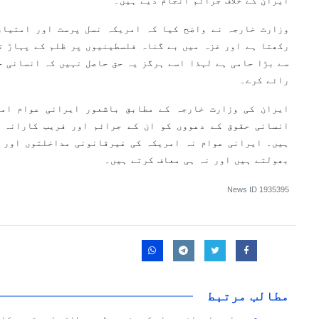
ایران کے خلاف جرائم انجام دیے ہیں۔
وزارت خارجہ نے واضح کیا کہ امریکہ نسل پرست اور امتیاز
رکھتا ہے اور غزہ میں بے گناہ فلسطینیوں پر ظلم کے پہاڑ ت
سے بڑا حامی ہے لہذا اسے ہرگز یہ حق حاصل نہیں کہ انسانی ح
رائے کرے۔
ایران کی وزارت خارجہ کے مطابق باشعور ایرانی عوام امر
انسانی حقوق کے دعووں کو ان کے جرائم اور فریب کارانہ ط
ہیں۔ ایرانی عوام نہ امریکہ کی غیرقانونی مداخلتوں اور ن
بھولتے ہیں اور نہ ہی معاف کرتے ہیں۔
News ID
1935395
مطالب مرتبط