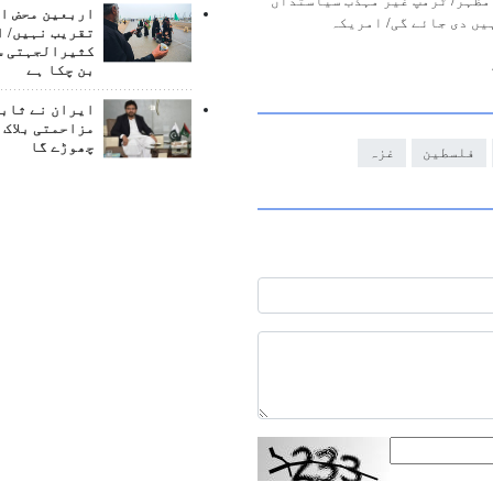
 مظہر/ ٹرمپ غیر مہذب سیاستداں
اربعین محض ا
یں دی جائے گی/ امریکہ
تقریب نہیں/ ا
کثیرالجہتی س
بن چکا ہے
ایران نے ثابت
مزاحمتی بلاک 
چھوڑے گا
فلسطین
غزہ