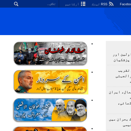
RSS لینک
آرکائیو
اولین اور
 پزشکیان
 تقریب
رالجہتی
عال، ایران
کھائی،
 بحران میں
یسی