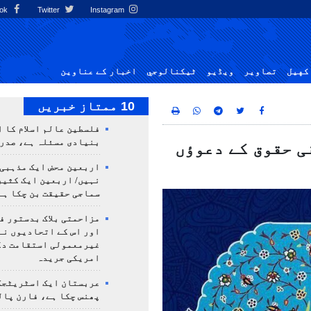
Facebook
Twitter
Instagram
کهيل
تصاوير
ویڈیو
ٹيكنالوجي
اخبار کے عناوین
10 ممتاز خبریں
فلسطین عالم اسلام کا 
بنیادی مسئلہ ہے، صدر
ی حقوق کے دعوؤں
اربعین محض ایک مذہبی
نہیں/ اربعین ایک کثی
سماجی حقیقت بن چکا ہے
مزاحمتی بلاک بدستور ف
اور اس کے اتحادیوں نے
غیرمعمولی استقامت د
امریکی جریدہ
عربستان ایک اسٹریٹجک
پھنس چکا ہے، فارن پال