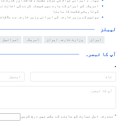
سپاہ ، ایرانی عوام کی عزت، عظمت ، طاقت اور قدرت کا
امریکہ کو ایران کے بارے میں فیصلہ کرنے کی اجازت نہ
کوتاریخی شکست کا سامنا
سوئیس کے وزیر خارجہ کی ایرانی وزیر خارجہ سے ملاقات
لیبلز
ایران
وزارت خارجہ ایران
امریکہ
اسرائیل
آپ کا تبصرہ
*
مندرجہ ذیل عبارت کو سامنے کے بکس میں درج کریں