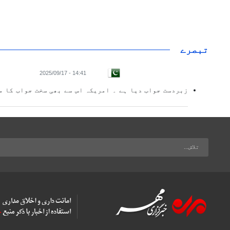
تبصرے
14:41 - 2025/09/17
زبردست جواب دیا ہے ۔ امریکہ اس سے بھی سخت جواب کا م