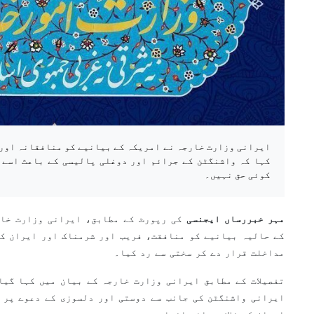
ایرانی وزارت خارجہ نے امریکہ کے بیانیے کو منافقانہ اور
کہا کہ واشنگٹن کے جرائم اور دوغلی پالیسی کے باعث اسے 
کوئی حق نہیں۔
مہر خبررساں ایجنسی
کی رپورٹ کے مطابق، ایرانی وزارت خار
کے حالیہ بیانیے کو منافقت، فریب اور شرمناک اور ایران کے
مداخلت قرار دے کر سختی سے رد کیا۔
تفصیلات کے مطابق ایرانی وزارت خارجہ کے بیان میں کہا گیا
ایرانی واشنگٹن کی جانب سے دوستی اور دلسوزی کے دعوے پر 