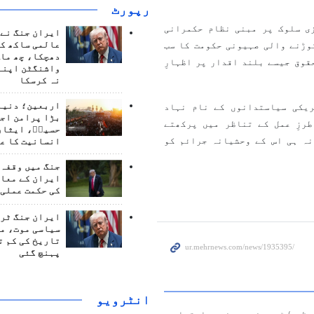
رپورٹ
ی سلوک پر مبنی نظام حکمرانی
ایران جنگ نے 
وڑنے والی صہیونی حکومت کا سب
عالمی ساکھ کو
دھچکا، چھ ماہ
قوق جیسے بلند اقدار پر اظہارِ
واشنگٹن اپنے
نہ کرسکا
اربعین؛ دنیا 
یکی سیاستدانوں کے نام نہاد
بڑا پرامن اج
رزِ عمل کے تناظر میں پرکھتے
حسینؑ، ایثار
ہ ہی اس کے وحشیانہ جرائم کو
انسانیت کا ع
جنگ میں وقفہ 
ایران کے معام
کی حکمت عملی 
ایران جنگ ٹرم
سیاسی موت، م
تاریخ کی کم ت
پہنچ گئی
انٹرويو