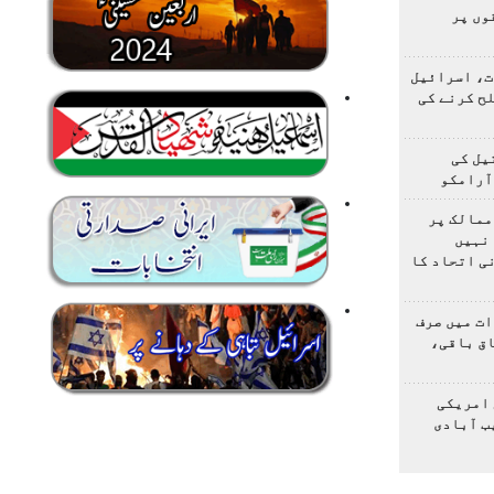
وں پر
ت، اسرائیل
لح کرنے کی
یل کی
آرامکو
ممالک پر
نہیں
ی اتحاد کا
ت میں صرف
اق باقی،
 امریکی
ب آبادی