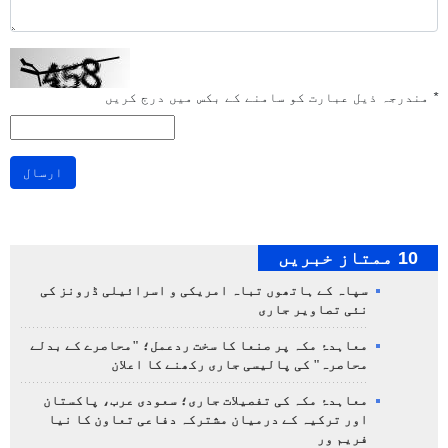
*
مندرجہ ذیل عبارت کو سامنے کے بکس میں درج کریں
ارسال
10 ممتاز خبریں
سپاہ کے ہاتھوں تباہ امریکی و اسرائیلی ڈرونز کی
نئی تصاویر جاری
معاہدۂ مکہ پر صنعا کا سخت ردعمل؛ "محاصرے کے بدلے
محاصرہ" کی پالیسی جاری رکھنے کا اعلان
معاہدۂ مکہ کی تفصیلات جاری؛ سعودی عرب، پاکستان
اور ترکیہ کے درمیان مشترکہ دفاعی تعاون کا نیا
فریم ور