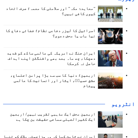
"معاہدۂ مکہ" اور سلامتی کا معمہ؛ صرف اتحاد
کیوں کافی نہیں؟
اسرائیل کا لیزر دفاعی نظام؛ فضائی دفاع کا
نیا باب یا محض دعوی؟
ایران جنگ نے امریکہ کی عالمی ساکھ کو شدید
دھچکا، چھ ماہ بعد بھی واشنگٹن اپنے اہداف
حاصل نہ کرسکا
اربعین؛ دنیا کا سب سے بڑا پرامن اجتماع،
عشق حسینؑ، ایثار اور انسانیت کا عالمی
پیغام
انٹرويو
اربعین محض ایک مذہبی تقریب نہیں/ اربعین
ایک کثیرالجہتی سماجی حقیقت بن چکا ہے
ایران نے ثابت کیا کہ وہ مزاحمتی بلاک کو تنہا