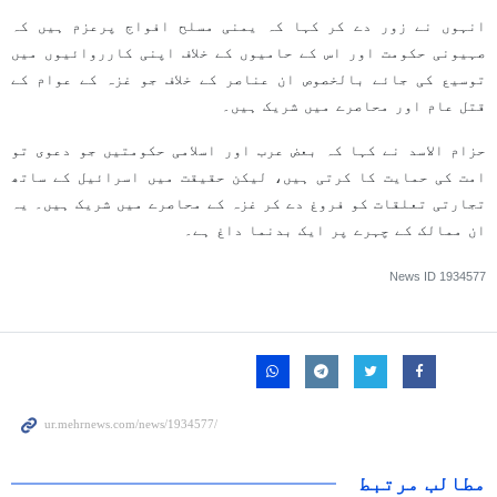
انہوں نے زور دے کر کہا کہ یمنی مسلح افواج پرعزم ہیں کہ
صہیونی حکومت اور اس کے حامیوں کے خلاف اپنی کارروائیوں میں
توسیع کی جائے بالخصوص ان عناصر کے خلاف جو غزہ کے عوام کے
قتل عام اور محاصرے میں شریک ہیں۔
حزام الاسد نے کہا کہ بعض عرب اور اسلامی حکومتیں جو دعوی تو
امت کی حمایت کا کرتی ہیں، لیکن حقیقت میں اسرائیل کے ساتھ
تجارتی تعلقات کو فروغ دے کر غزہ کے محاصرے میں شریک ہیں۔ یہ
ان ممالک کے چہرے پر ایک بدنما داغ ہے۔
News ID
1934577
مطالب مرتبط