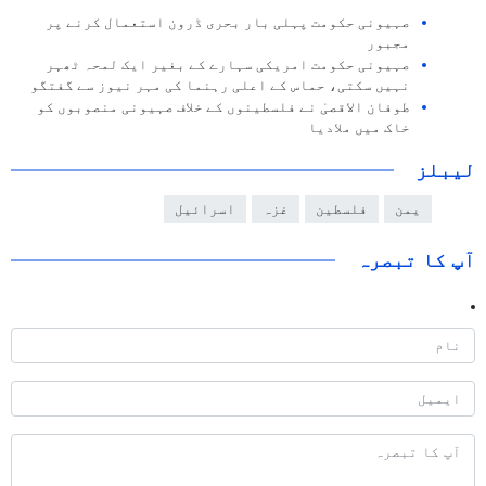
صہیونی حکومت پہلی بار بحری ڈرون استعمال کرنے پر
مجبور
صہیونی حکومت امریکی سہارے کے بغیر ایک لمحہ ٹھہر
نہیں سکتی، حماس کے اعلی رہنما کی مہر نیوز سے گفتگو
طوفان الاقصیٰ نے فلسطینوں کے خلاف صہیونی منصوبوں کو
خاک میں ملادیا
لیبلز
یمن
فلسطین
غزہ
اسرائیل
آپ کا تبصرہ