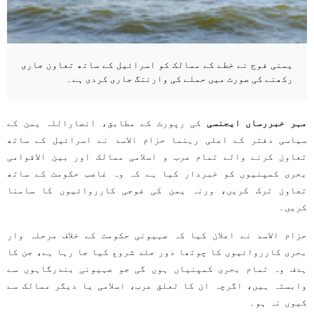
یمنی فوج نے خطے کے ممالک کو اسرائیل کے ساتھ تعاون جاری
رکھنے کی صورت میں حملے کی وارننگ جاری کردی ہے۔
مہر خبررساں ایجنسی
کی رپورٹ کے مطابق، انصاراللہ یمن کے
سیاسی دفتر کے اعلی رہنما حزام الاسد نے اسرائیل کے ساتھ
تعاون کرنے والے تمام عرب و اسلامی ممالک اور بین الاقوامی
بحری کمپنیوں کو خبردار کیا ہے کہ وہ غاصب حکومت کے ساتھ
تعاون ترک کریں، ورنہ یمن کی فوجی کارروائیوں کا سامنا
کریں۔
حزام الاسد نے اعلان کیا کہ صہیونی حکومت کے خلاف مرحلہ وار
بحری کارروائیوں کا چوتھا دور جلد شروع کیا جا رہا ہے، جن کا
ہدف وہ تمام بحری کمپنیاں ہوں گی جو صہیونی بندرگاہوں سے
وابستہ ہیں، اگرچہ ان کا تعلق عرب، اسلامی یا دیگر ممالک سے
کیوں نہ ہو۔