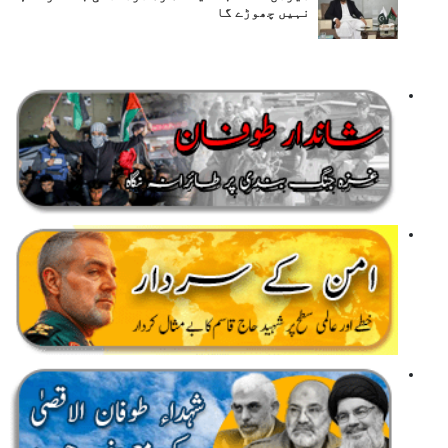
نہیں چھوڑے گا