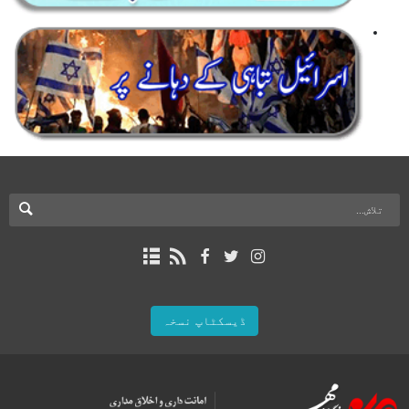
ڈیسکٹاپ نسخہ