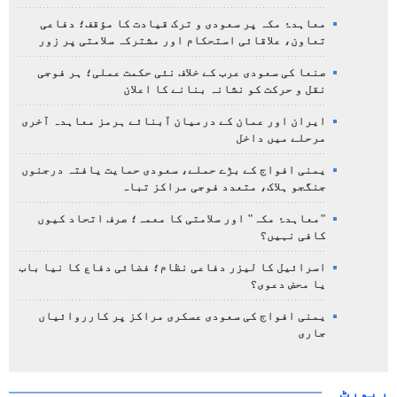
معاہدۂ مکہ پر سعودی و ترک قیادت کا مؤقف؛ دفاعی
تعاون، علاقائی استحکام اور مشترکہ سلامتی پر زور
صنعا کی سعودی عرب کے خلاف نئی حکمت عملی؛ ہر فوجی
نقل و حرکت کو نشانہ بنانے کا اعلان
ایران اور عمان کے درمیان آبنائے ہرمز معاہدہ آخری
مرحلے میں داخل
یمنی افواج کے بڑے حملے، سعودی حمایت یافتہ درجنوں
جنگجو ہلاک، متعدد فوجی مراکز تباہ
"معاہدۂ مکہ" اور سلامتی کا معمہ؛ صرف اتحاد کیوں
کافی نہیں؟
اسرائیل کا لیزر دفاعی نظام؛ فضائی دفاع کا نیا باب
یا محض دعوی؟
یمنی افواج کی سعودی عسکری مراکز پر کارروائیاں
جاری
رپورٹ