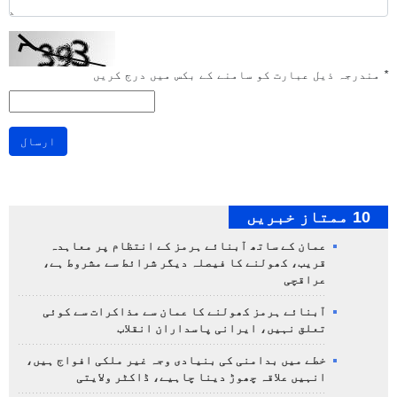
*
مندرجہ ذیل عبارت کو سامنے کے بکس میں درج کریں
ارسال
10 ممتاز خبریں
عمان کے ساتھ آبنائے ہرمز کے انتظام پر معاہدہ
قریب، کھولنے کا فیصلہ دیگر شرائط سے مشروط ہے،
عراقچی
آبنائے ہرمز کھولنے کا عمان سے مذاکرات سے کوئی
تعلق نہیں، ایرانی پاسداران انقلاب
خطے میں بدامنی کی بنیادی وجہ غیر ملکی افواج ہیں،
انہیں علاقہ چھوڑ دینا چاہیے، ڈاکٹر ولایتی