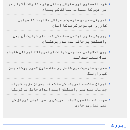
خود انحصاری اور حقیقی بھائی چارے کا وقت آگیا ہے،
عراقچی کا ہمسایہ ممالک کو پیغام
امریکی-سعودی جارحیت، عراقی مقاومت کا جوابی
کارروائی مؤخر کرنے کا اعلان
ہیروشیما پر ایٹمی حملے کی ذمہ دار ذہنیت آج بھی
واشنگٹن پر حاکم ہے، صدر پزشکیان
بین الاقوامی مصنوعی ذہانت اولمپیاڈ؛ ایرانی طلباء
نے 4 تمغے جیت لیے
سعودی جارحیت میں شامل ہر ملک جارح تصور ہوگا، یمن
کی وارننگ
ایران جنگ سے امریکہ کی ساکھ کا بحران مزید گہرا،
چھ ماہ بعد بھی واشنگٹن اپنے اہداف حاصل نہ کرسکا
سپاہ کے ہاتھوں تباہ امریکی و اسرائیلی ڈرونز کی
نئی تصاویر جاری
رپورٹ