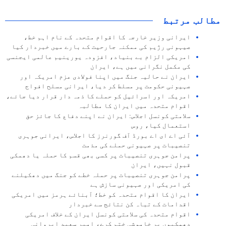
مطالب مرتبط
ایرانی وزیر خارجہ کا اقوام متحدہ کے نام اہم خط،
صیہونی رژیم کی ممکنہ جارحیت کے بارے میں خبردار کیا
امریکی الزام بے بنیاد، افزودہ یورینیم عالمی ایجنسی
کی مکمل نگرانی میں ہے، ایران
ایران نے حالیہ جنگ میں اپنا فولادی عزم امریکہ اور
صہیونی حکومت پر مسلط کر دیا، ایرانی مسلح افواج
امریکہ اور اسرائیل کو حملے کا ذمہ دار قرار دیا جائے،
اقوام متحدہ میں ایران کا مطالبہ
سلامتی کونسل اجلاس: ایران نے اپنے دفاع کا جائز حق
استعمال کیا، روس
آئی اے ای اے بورڈ آف گورنرز کا اجلاس، ایرانی جوہری
تنصیبات پر صہیونی حملے کی مذمت
پرامن جوہری تنصیبات پر کسی بھی قسم کا حملہ یا دھمکی
قبول نہیں، ایران
پرامن جوہری تنصیبات پر حملہ خطے کو جنگ میں دھکیلنے
کی امریکی اور صہیونی سازش ہے
ایران کا اقوام متحدہ کو خط؛ آبنائے ہرمز میں امریکی
اقدامات کے تباہ کن نتائج سے خبردار
اقوام متحدہ کی سلامتی کونسل ایران کے خلاف امریکی
دھمکیوں پر خاموشی ختم کرے، امیر سعید ایروانی