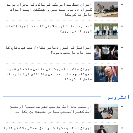
ایران جنگ سے امریکہ کی ساکھ کا بحران مزید
گہرا، چھ ماہ بعد بھی واشنگٹن اپنے اہداف
حاصل نہ کرسکا
"معاہدۂ مکہ" اور سلامتی کا معمہ؛ صرف اتحاد
کیوں کافی نہیں؟
اسرائیل کا لیزر دفاعی نظام؛ فضائی دفاع کا
نیا باب یا محض دعوی؟
ایران جنگ نے امریکہ کی عالمی ساکھ کو شدید
دھچکا، چھ ماہ بعد بھی واشنگٹن اپنے اہداف
حاصل نہ کرسکا
انٹرويو
اربعین محض ایک مذہبی تقریب نہیں/ اربعین
ایک کثیرالجہتی سماجی حقیقت بن چکا ہے
ایران نے ثابت کیا کہ وہ مزاحمتی بلاک کو تنہا
نہیں چھوڑے گا