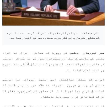
اقوام متحدہ میں ایرانی سفیر نے امریکہ کی جانب سے ادارے
کے منشور کی من مانی تشریح پر سخت ردعمل کا اظہار کیا ہے۔
مہر خبررساں ایجنسی
کی رپورٹ کے مطابق، ایران نے اقوام
متحدہ کی سلامتی کونسل اور سیکرٹری جنرل کو خط لکھ کر امریکہ
کی جانب سے اقوام متحدہ کے چارٹر کے آرٹیکل 51 کی غلط تشریح
پر شدید اعتراض کیا ہے۔
ایران کے مستقل نمائندے، امیر سعید ایروانی نے امریکی
حملوں کو پرامن جوہری تنصیبات کے خلاف غیر قانونی طاقت کا
استعمال قرار دیا اور کہا کہ ان حملوں کو کسی صورت دفاع کے
حق کے تحت جائز قرار نہیں دیا جاسکتا۔
انہوں نے خبردار کیا کہ اس شق کی من مانی تشریح بین الاقوامی