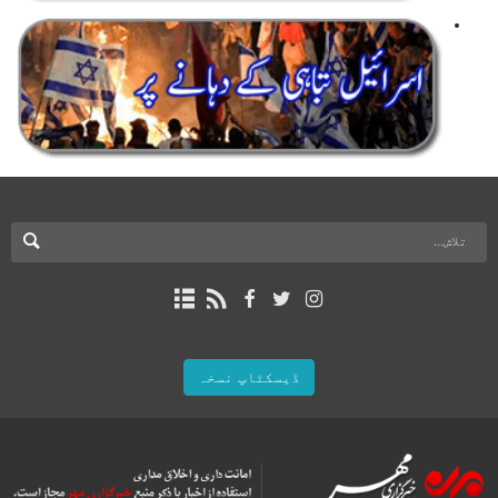
ڈیسکٹاپ نسخہ