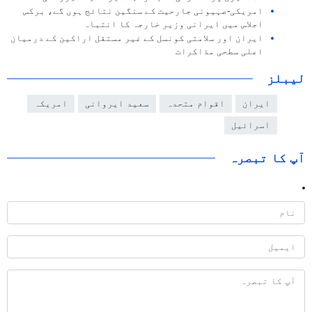
امریکی-صہیونی جارحیت کے سنگین نتائج ہوں گے، برکس
اجلاس میں ایرانی وزیر خارجہ کا انتباہ
ایران اور سلامتی کونسل کے غیر مستقل اراکین کے درمیان
اعلی سطحی مذاکرات
لیبلز
ایران
اقوام متحدہ
سعید ایروانی
امریکہ
اسرائیل
آپ کا تبصرہ