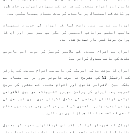
قانون اور اقوام متحدہ کے چارٹر کے بنیادی اصولوں، خاص طور
پر طاقت کے استعمال پر پابندی کو سخت نقصان پہنچا سکتی ہے۔
ایروانی نے یہ بھی واضح کیا کہ ایران کی جوہری تنصیبات
عالمی ایٹمی توانائی ایجنسی کی نگرانی میں ہیں اور ان کا
پرامن ہونا کئی بار تصدیق شدہ ہے۔
ایران نے اقوام متحدہ کی سلامتی کونسل کی توجہ اہم قانونی
نکات کی جانب مبذول کرائی ہے:
ایران کا مؤقف ہے کہ امریکہ کی جانب سے اقوام متحدہ کے چارٹر
کے آرٹیکل 51 کی تشریح نہ صرف قانونی طور پر بے بنیاد ہے
بلکہ بین الاقوامی قانون اور اقوام متحدہ کے منشور کی صریح
تحریف ہے۔ ایران کی پرامن جوہری تنصیبات، جو بین الاقوامی
ایٹمی توانائی ایجنسی کی مکمل نگرانی میں ہیں اور جن کی
پرامن نوعیت بارہا تصدیق کی گئی ہے، کسی بھی صورت میں دفاع
کے حق کے تحت حملے کا جواز نہیں بن سکتیں۔
ایران نے خبردار کیا کہ اگر اس غیرقانونی دعوے کو معمول
بنایا گیا تو اقوام متحدہ کے منشور کا ایک بنیادی اصول یعنی