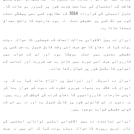
طاقت کے استعمال کی ممانعت شدید طور پر کمزور ہو جائے گا۔
جنرل اسمبلی کی قرارداد 3314 کے مطابق، کسی بھی پیشگی حملے
کو، جب تک کسی پر حقیقی حملہ نہ ہو، جارحیت کا واضح مصداق
سمجھا جاتا ہے۔
ایران نے بین الاقوامی عدالت انصاف کے فیصلوں کا حوالہ دیتے
ہوئے کہا کہ دفاع کا حق صرف اسی وقت قابل قبول ہے جب کسی پر
حقیقی معنوں میں حملہ ہوچکا ہو، اور اس کے جواب میں
کارروائی صرف اسی صورت میں جائز ہے جب ضرورت اور تناسب کے
اصولوں کا مکمل طور پر خیال رکھا جائے۔
ایران نے امریکہ اور اسرائیل پر الزام عائد کیا ہے کہ وہ
ایران کے خلاف بے بنیاد جوہری خطرے کے دعوے کو جواز بنا کر
اپنی جارحانہ کارروائیوں کا دفاع کرنے کی کوشش کر رہے ہیں۔
یہ دعوی نہ تو قانونی طور پر قابل قبول ہے اور نہ ہی اس کے
کوئی حقیقی شواہد موجود ہیں۔
ایرانی نمائندے نے بین الاقوامی ایٹمی توانائی ایجنسی کی
تازہ ترین رپورٹ کا حوالہ دیتے ہوئے کہا کہ اس میں نہ صرف