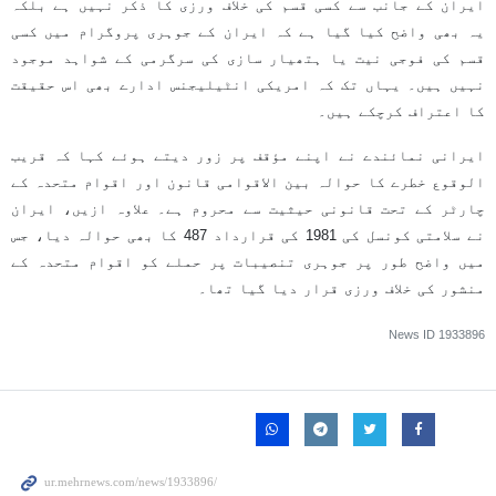
ایران کے جانب سے کسی قسم کی خلاف ورزی کا ذکر نہیں ہے بلکہ
یہ بھی واضح کیا گیا ہے کہ ایران کے جوہری پروگرام میں کسی
قسم کی فوجی نیت یا ہتھیار سازی کی سرگرمی کے شواہد موجود
نہیں ہیں۔ یہاں تک کہ امریکی انٹیلیجنس ادارے بھی اس حقیقت
کا اعتراف کرچکے ہیں۔
ایرانی نمائندے نے اپنے مؤقف پر زور دیتے ہوئے کہا کہ قریب
الوقوع خطرے کا حوالہ بین الاقوامی قانون اور اقوام متحدہ کے
چارٹر کے تحت قانونی حیثیت سے محروم ہے۔ علاوہ ازیں، ایران
نے سلامتی کونسل کی 1981 کی قرارداد 487 کا بھی حوالہ دیا، جس
میں واضح طور پر جوہری تنصیبات پر حملے کو اقوام متحدہ کے
منشور کی خلاف ورزی قرار دیا گیا تھا۔
News ID
1933896