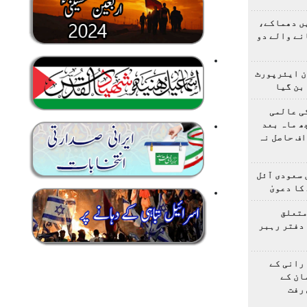
یں دھماکے،
نے والے دو
ن ایئرپورٹ
بن گیا
ی عالمی
ھ ماہ بعد
ف حاصل نہ
 سعودی آئل
کا دعویٰ
متعلق
دفتر رہبر
رانی کے
ان کے
رفت