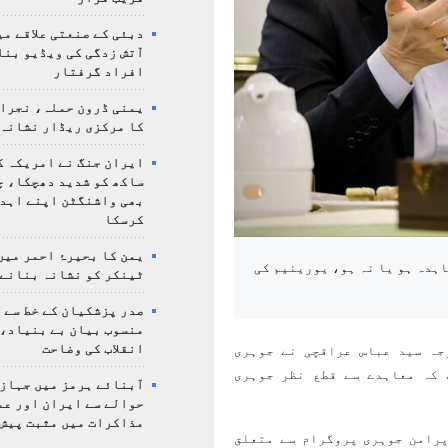
دبئی کے صنعتی علاقے م
آتش زدگی کی ویڈیو بنا
افراد گرفتار
یمنی ڈرون حملہ، نجرا
کا مرکزی ریڈار نشانہ 
ایران جنگ نے امریکہ ک
ساکھ کو شدید دھچکا، چ
بھی واشنگٹن اپنے اہدا
کرسکا
یمن کا بحیرۂ احمر میں
ہدہ ہو یا نہ ہو، یورینیم کی
ٹینکر کو نشانہ بنانے 
صدر پزشکیان کے خط سے 
منسوب بیان بے بنیاد، 
انقلاب کی وضاحت
ہ سید عباس عراقچی نے جوہری
 کہ معاہدے سے قطع نظر جوہری
آبنائے ہرمز میں جہاز 
حوالے سے ایران اور عم
مذاکرات میں مثبت پیش 
پرامن جوہری پروگرام سے متعلق