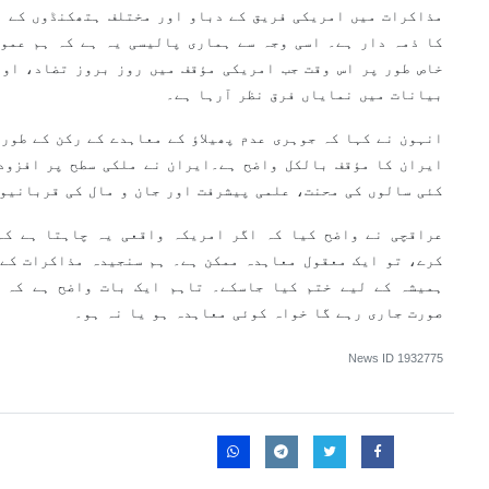
مذاکرات میں امریکی فریق کے دباو اور مختلف ہتھکنڈوں کے ب
کا ذمہ دار ہے۔ اسی وجہ سے ہماری پالیسی یہ ہے کہ ہم عمو
خاص طور پر اس وقت جب امریکی مؤقف میں روز بروز تضاد، اور
بیانات میں نمایاں فرق نظر آرہا ہے۔
انہون نے کہا کہ جوہری عدم پھیلاؤ کے معاہدے کے رکن کے طور
ایران کا مؤقف بالکل واضح ہے۔ایران نے ملکی سطح پر افزود
کئی سالوں کی محنت، علمی پیشرفت اور جان و مال کی قربانیو
عراقچی نے واضح کیا کہ اگر امریکہ واقعی یہ چاہتا ہے کہ
کرے، تو ایک معقول معاہدہ ممکن ہے۔ ہم سنجیدہ مذاکرات کے 
ہمیشہ کے لیے ختم کیا جاسکے۔ تاہم ایک بات واضح ہے کہ 
صورت جاری رہے گا خواہ کوئی معاہدہ ہو یا نہ ہو۔
News ID
1932775