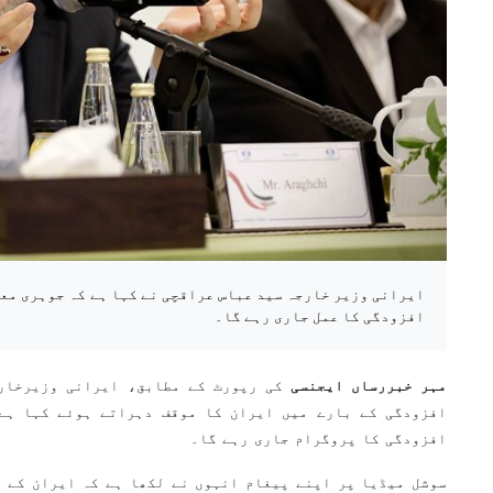
ایرانی وزیر خارجہ سید عباس عراقچی نے کہا ہے کہ جوہری معا
افزودگی کا عمل جاری رہے گا۔
مہر خبررساں ایجنسی
کی رپورٹ کے مطابق، ایرانی وزیرخارج
افزودگی کے بارے میں ایران کا موقف دہراتے ہوئے کہا ہے
افزودگی کا پروگرام جاری رہے گا۔
سوشل میڈیا پر اپنے پیغام انہوں نے لکھا ہے کہ ایران کے 