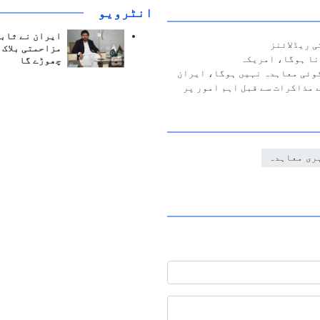
انٹرويو
ایران نے ثابت
 ریڈلائنز
مزاحمتی بلاک 
نا ہوگا، امریکہ
چھوڑے گا
کوئی معاہدہ نہیں ہوگا، ایران
 مذاکرات سے قبل اہم امور پر
ری معاہدہ