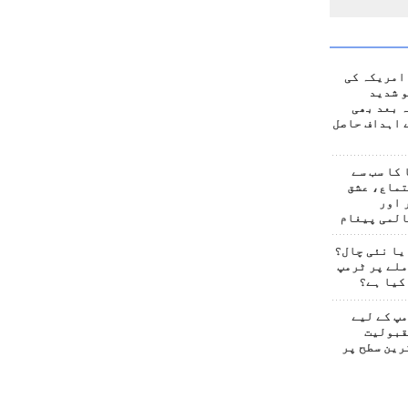
امریکہ کی
 شدید
 بعد بھی
 اہداف حاصل
کا سب سے
تماع، عشق
 اور
المی پیغام
یا نئی چال؟
لے پر ٹرمپ
کیا ہے؟
پ کے لیے
قبولیت
رین سطح پر