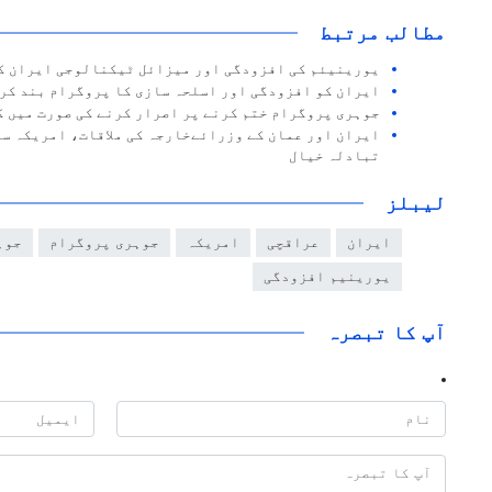
مطالب مرتبط
یورینیئم کی افزودگی اور میزائل ٹیکنالوجی ایران کی
ایران کو افزودگی اور اسلحہ سازی کا پروگرام بند کر
جوہری پروگرام ختم کرنے پر اصرار کرنے کی صورت میں 
ایران اور عمان کے وزرائےخارجہ کی ملاقات، امریکہ سے
تبادلہ خیال
لیبلز
ایران
عراقچی
امریکہ
جوہری پروگرام
جوہ
یورینیم افزودگی
آپ کا تبصرہ