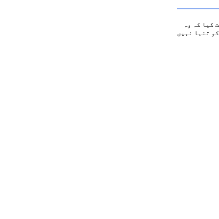
 کیا کہ وہ
کو تنہا نہیں