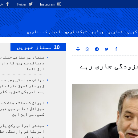
Facebook
Twitter
Instagram
کهيل
تصاوير
ویڈیو
ٹيكنالوجي
اخبار کے عناوین
10 ممتاز خبریں
صنعاء پر فضائی حملہ، 
دھماکے سے یمن کا دار
زودگی جاری رہے
لرز اٹھا
میناب حملے کی وجہ سے 
زور دار تھپڑ مارنے کو
ہے، امریکی تجزیہ کار
ایران کے ساتھ جنگ کے 
میزائل ذخائر میں غیر
کمی، سی این این
سینئر ایرانی رکنِ پار
امریکا کو وارننگ، خطے
قریب قرار