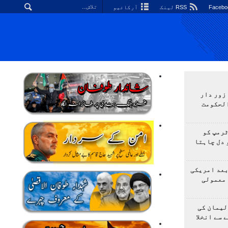
RSS لینک
آرکائیو
زور دار
الحکومت
ٹرمپ کو
 دل چاہتا
بعد امریکی
 معمولی
لیمان کی
 سے انخلا