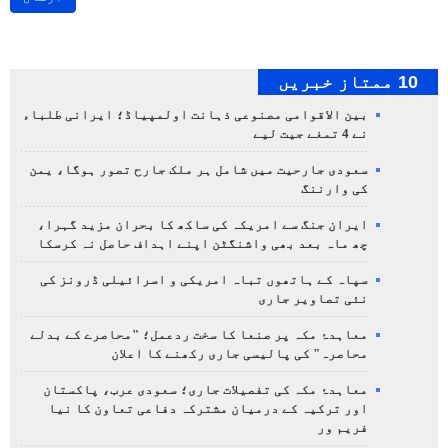
10 ممتاز خبریں
بین الاقوامی مصنوعی ذہانت اولمپیاڈ؛ ایرانی طلباء
نے 4 تمغے جیت لیے
سعودی جارحیت میں شامل ہر ملک جارح تصور ہوگا، یمن
کی وارننگ
ایران جنگ سے امریکہ کی ساکھ کا بحران مزید گہرا،
چھ ماہ بعد بھی واشنگٹن اپنے اہداف حاصل نہ کرسکا
سپاہ کے ہاتھوں تباہ امریکی و اسرائیلی ڈرونز کی
نئی تصاویر جاری
معاہدۂ مکہ پر صنعا کا سخت ردعمل؛ "محاصرے کے بدلے
محاصرہ" کی پالیسی جاری رکھنے کا اعلان
معاہدۂ مکہ کی تفصیلات جاری؛ سعودی عرب، پاکستان
اور ترکیہ کے درمیان مشترکہ دفاعی تعاون کا نیا
فریم ور