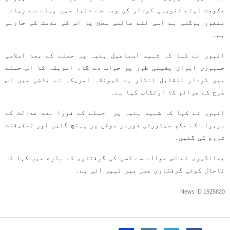
حکومت اپنے تخریبی کردار کی وجہ سے دنیا میں پہلے سے زیادہ
منفور ہوگئی ہے اسی لئے عالمی سطح پر اس کی مذمت کی جارہی
ہے۔
انہوں نے کہا کہ شہید اسماعیل ہنیہ پر حملے کے بعد اسلامی
جمہوری ایران یقینی طور پر جواب دے گا۔ امریکہ کا اس حملے
میں کردار ناقابل انکار ہے کیونکہ امریکہ نے ماضی میں اس
طرح کے جرائم کا ارتکاب کیا ہے۔
انہوں نے کہا کہ شہید ہنیہ پر حملے کے فورا بعد عدالت کے
سربراہ کے حکم سیکورٹی فورسز موقع پر پہنچ گئیں اور تحقیقات
شروع کی گئیں۔
جھانگیری نے اس حوالے سے کسی کی گرفتاری کے بارے میں کہا کہ
تاحال کوئی گرفتاری عمل میں نہیں آئی ہے۔
News ID
1925820