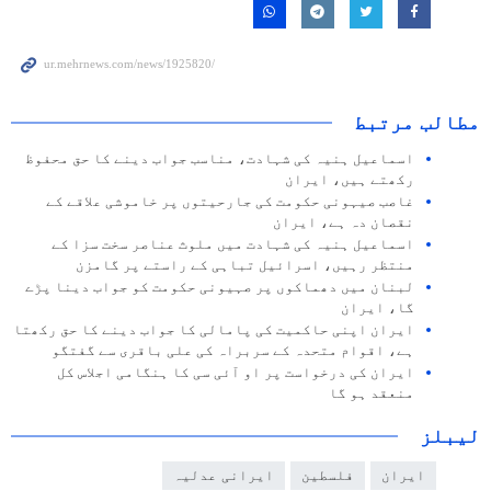
مطالب مرتبط
اسماعیل ہنیہ کی شہادت، مناسب جواب دینے کا حق محفوظ
رکھتے ہیں، ایران
غاصب صیہونی حکومت کی جارحیتوں پر خاموشی علاقے کے
نقصان دہ ہے، ایران
اسماعیل ہنیہ کی شہادت میں ملوث عناصر سخت سزا کے
منتظر رہیں، اسرائیل تباہی کے راستے پر گامزن
لبنان میں دھماکوں پر صہیونی حکومت کو جواب دینا پڑے
گا، ایران
ایران اپنی حاکمیت کی پامالی کا جواب دینے کا حق رکھتا
ہے، اقوام متحدہ کے سربراہ کی علی باقری سے گفتگو
ایران کی درخواست پر او آئی سی کا ہنگامی اجلاس کل
منعقد ہو گا
لیبلز
ایران
فلسطین
ایرانی عدلیہ