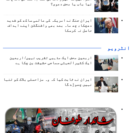
نیا باب یا محض دعوی؟
ایران جنگ نے امریکہ کی عالمی ساکھ کو شدید
دھچکا، چھ ماہ بعد بھی واشنگٹن اپنے اہداف
حاصل نہ کرسکا
انٹرويو
اربعین محض ایک مذہبی تقریب نہیں/ اربعین
ایک کثیرالجہتی سماجی حقیقت بن چکا ہے
ایران نے ثابت کیا کہ وہ مزاحمتی بلاک کو تنہا
نہیں چھوڑے گا