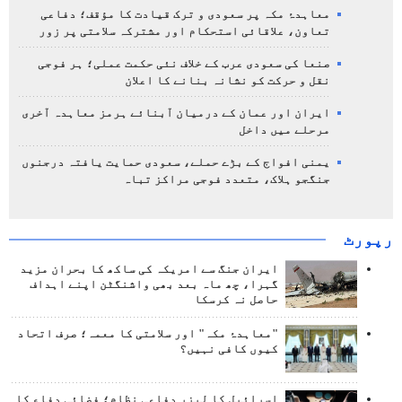
معاہدۂ مکہ پر سعودی و ترک قیادت کا مؤقف؛ دفاعی
تعاون، علاقائی استحکام اور مشترکہ سلامتی پر زور
صنعا کی سعودی عرب کے خلاف نئی حکمت عملی؛ ہر فوجی
نقل و حرکت کو نشانہ بنانے کا اعلان
ایران اور عمان کے درمیان آبنائے ہرمز معاہدہ آخری
مرحلے میں داخل
یمنی افواج کے بڑے حملے، سعودی حمایت یافتہ درجنوں
جنگجو ہلاک، متعدد فوجی مراکز تباہ
رپورٹ
ایران جنگ سے امریکہ کی ساکھ کا بحران مزید
گہرا، چھ ماہ بعد بھی واشنگٹن اپنے اہداف
حاصل نہ کرسکا
"معاہدۂ مکہ" اور سلامتی کا معمہ؛ صرف اتحاد
کیوں کافی نہیں؟
اسرائیل کا لیزر دفاعی نظام؛ فضائی دفاع کا