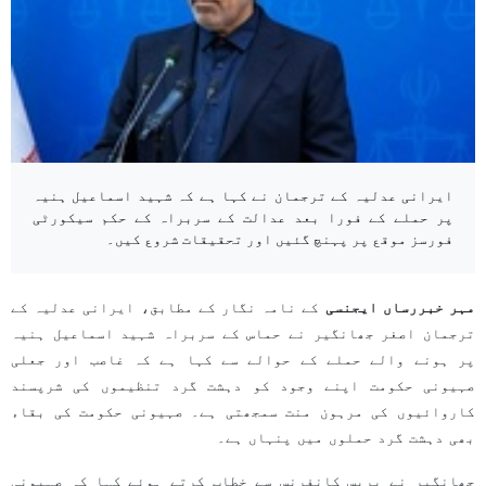
ایرانی عدلیہ کے ترجمان نے کہا ہے کہ شہید اسماعیل ہنیہ
پر حملے کے فورا بعد عدالت کے سربراہ کے حکم سیکورٹی
فورسز موقع پر پہنچ گئیں اور تحقیقات شروع کیں۔
مہر خبررساں ایجنسی
کے نامہ نگار کے مطابق، ایرانی عدلیہ کے
ترجمان اصغر جھانگیر نے حماس کے سربراہ شہید اسماعیل ہنیہ
پر ہونے والے حملے کے حوالے سے کہا ہے کہ غاصب اور جعلی
صہیونی حکومت اپنے وجود کو دہشت گرد تنظیموں کی شرپسند
کاروائیوں کی مرہون منت سمجھتی ہے۔ صہیونی حکومت کی بقاء
بھی دہشت گرد حملوں میں پنہاں ہے۔
جھانگیر نے پریس کانفرنس سے خطاب کرتے ہوئے کہا کہ صہیونی