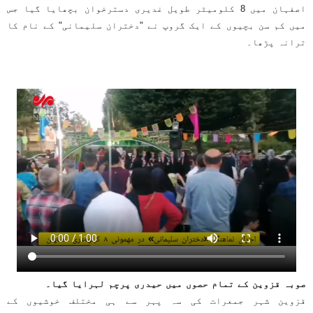
اصفہان میں 8 کلومیٹر طویل غدیری دسترخوان بچھایا گیا جس
میں کم سن بچیوں کے ایک گروپ نے "دختران سلیمانی" کے نام کا
ترانہ پڑھا۔
صوبہ قزوین کے تمام حصوں میں حیدری پرچم لہرایا گیا۔
قزوین شہر جمعرات کی سہ پہر سے ہی مختلف خوشیوں کے