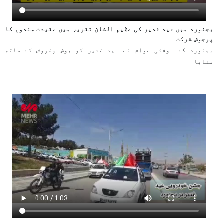
بجنورد میں عید غدیر کی عظیم الشان تقریب میں عقیدت مندوں کا
پرجوش شرکت
بجنورد کے ولائی عوام نے عید غدیر کو جوش وخروش کے ساتھ
منایا