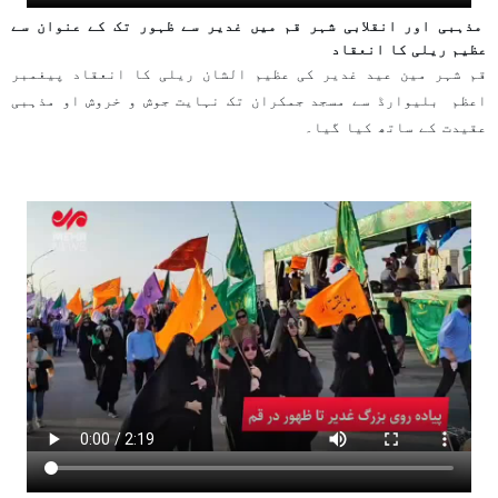
مذہبی اور انقلابی شہر قم میں غدیر سے ظہور تک کے عنوان سے
عظیم ریلی کا انعقاد
قم شہر مین عید غدیر کی عظیم الشان ریلی کا انعقاد پیغمبر
اعظم بلیوارڈ سے مسجد جمکران تک نہایت جوش و خروش او مذہبی
عقیدت کے ساتھ کیا گیا۔