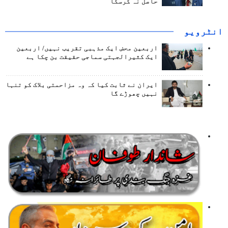
حاصل نہ کرسکا
انٹرويو
اربعین محض ایک مذہبی تقریب نہیں/ اربعین
ایک کثیرالجہتی سماجی حقیقت بن چکا ہے
ایران نے ثابت کیا کہ وہ مزاحمتی بلاک کو تنہا
نہیں چھوڑے گا