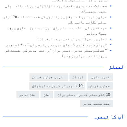
سربراہ ادارہ تبلیغات اسلامی
حجت الاسلام موسوی مقدم شہید فاؤنڈیشن میں نمائندہ ولی
فقیہ تعیینات
عراق، اربعین کے موقع پر زائرین کی خدمت کے لئے 70 ہزار
موکب لگائے جائیں گے
عید غدیر کی مناسبت سے تہران میں سب سے بڑا علوی پرچم
نصب+ ویڈیو
تصاویر| دس کلومیٹر غدیری دسترخوان 3
تہران، عید غدیر کے جشن میں صدر رئیسی کی آمد+ تصاویر
’’دس کلومیٹر غدیری دسترخوان‘‘ واقعہ غدیر کی حقیقت کو
پہچاننے کا بہترین وسیلہ
لیبلز
غدیر مارچ
ایران
مذہبی جوش و خروش
جوش و خروش
10 کلومیٹر طویل دسترخوان
10 کلومیٹر غدیری دسترخوان
جشن
جشن غدیر
عید سعید غدیر
آپ کا تبصرہ