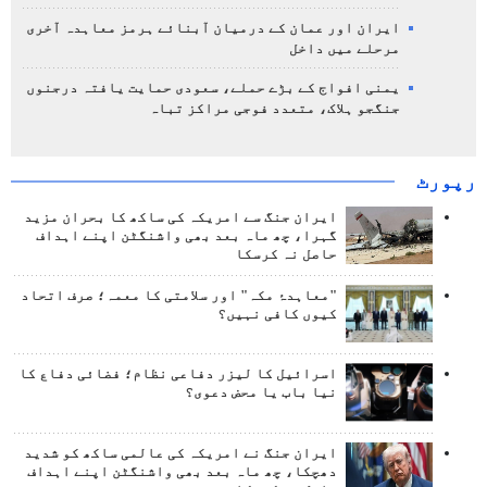
ایران اور عمان کے درمیان آبنائے ہرمز معاہدہ آخری
مرحلے میں داخل
یمنی افواج کے بڑے حملے، سعودی حمایت یافتہ درجنوں
جنگجو ہلاک، متعدد فوجی مراکز تباہ
رپورٹ
ایران جنگ سے امریکہ کی ساکھ کا بحران مزید
گہرا، چھ ماہ بعد بھی واشنگٹن اپنے اہداف
حاصل نہ کرسکا
"معاہدۂ مکہ" اور سلامتی کا معمہ؛ صرف اتحاد
کیوں کافی نہیں؟
اسرائیل کا لیزر دفاعی نظام؛ فضائی دفاع کا
نیا باب یا محض دعوی؟
ایران جنگ نے امریکہ کی عالمی ساکھ کو شدید
دھچکا، چھ ماہ بعد بھی واشنگٹن اپنے اہداف