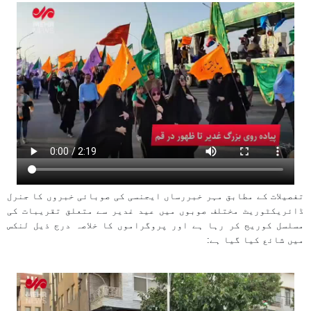
تفصیلات کے مطابق مہر خبررساں ایجنسی کی صوبائی خبروں کا جنرل
ڈائریکٹوریٹ مختلف صوبوں میں عید غدیر سے متعلق تقریبات کی
مسلسل کوریج کر رہا ہے اور پروگراموں کا خلاصہ درج ذیل لنکس
میں شائع کیا گیا ہے: