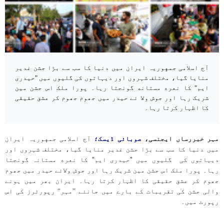
آج اسلامی جمهوریہ ایران میں دنیا کا سب سے بڑا جشن غدیر
منایا گیا، مختلف شہروں اور دیہاتوں کی گلیوں میں "حیدری
ایم" كا نعره مستانه گونجتا رہا۔ پورا ملک اس جشن مین
شریک رہا اور جوش ولا ئے حیدر میں جھوم جھوم کر عشق حقیقی
کا اظہار کرتا رہا۔
مہر خبررساں ایجنسی،
صوبائی ڈیسک؛
آج اسلامی جمهوریہ ایران
میں دنیا کا سب سے بڑا جشن غدیر منایا گیا، مختلف شہروں اور
دیہاتوں کی گلیوں میں "حیدری ایم" كا نعره مستانہ گونجتا
رہا۔ پورا ملک اس جشن مین شریک رہا اور جوش ولائے حیدر میں جھوم
جھوم کر عشق حقیقی کا اظہار کرتا رہا۔ ایران بھر میں ہونے
والی جشن کی تقریبات کے بارے میں جانئے ’’مہر‘‘ رپورٹرز کی اس
رپورٹ میں۔