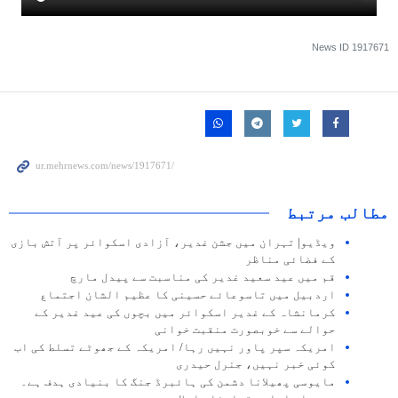
News ID
1917671
مطالب مرتبط
ویڈیو| تہران میں جشن غدیر، آزادی اسکوائر پر آتش بازی
کے فضائی مناظر
قم میں عید سعید غدیر کی مناسبت سے پیدل مارچ
اردبیل میں تاسوعائے حسینی کا عظیم الشان اجتماع
کرمانشاہ کے غدیر اسکوائر میں بچوں کی عید غدیر کے
حوالے سے خوبصورت منقبت خوانی
امریکہ سپر پاور نہیں رہا/ امریکہ کے جھوٹے تسلط کی اب
کوئی خبر نہیں، جنرل حیدری
مایوسی پھیلانا دشمن کی ہائبرڈ جنگ کا بنیادی ہدف ہے۔