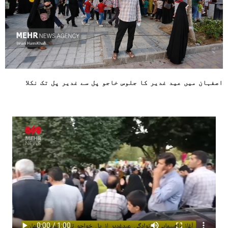
اصفہان میں عید غدیر کا جلوس خاجو پل سے غدیر پل تک نکلا