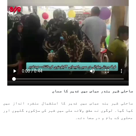
ساحلی شہر بندر عباس میں غدیر کا سماں
ساحلی شہر بند عباس میں غدیر کا استقبال منفرد انداز میں
کیا گیا۔ لوگوں نے عشق ولائے علی میں شہر کی سڑکوں، گلیوں اور
محلوں کے بام و در سجا دئے۔