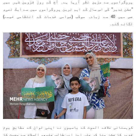
پروگراموں سے مزین نظر آرہا ہے۔ آج کے روز قزوین شہر میں
"جشن غدیر" کی اس سال کے اہم ترین پروگراموں میں سے ایک تھی،
جس میں 40 سے زیادہ موکب (عوامی خدمات کے انتظامی خیمے)
لگائے گئے۔
کوہستانی علاقے الموت کے باسیوں نے اپنی توان کے مطابق یوم
غدیر کا جشن منا کر علی ابن ابی طالب علیھم السلام سے محبت کا