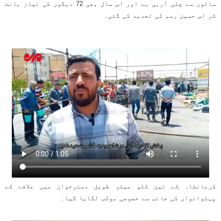
سالوں سے چلی آرہی ہے اور اس سال بھی 72 دیگوں کی نیاز بانٹ
کر اس حسین رسم کی تجدید کی گئی۔
کرمانشاہ کے تین کلو میٹر طویل دسترخوان میں علاقے کے
پہلوانواں کی جانب سے خصوصی موکب لگایا گیا۔