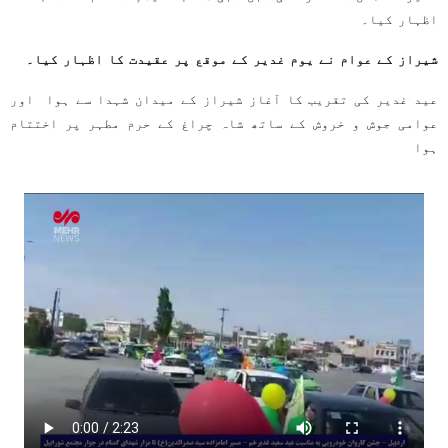
اظہار کیا۔
شیراز کے عوام نے یوم غدیر کے موقع پر عقیدت کا اظہار کیا۔
عید غدیر کی تقریب کا آغاز شیراز کے میدان شہدا سے ہوا اور
عوامی جوش و خروش کے ساتھ شاہ چراغ کے حرم مطہر پر اختتام
ہوا