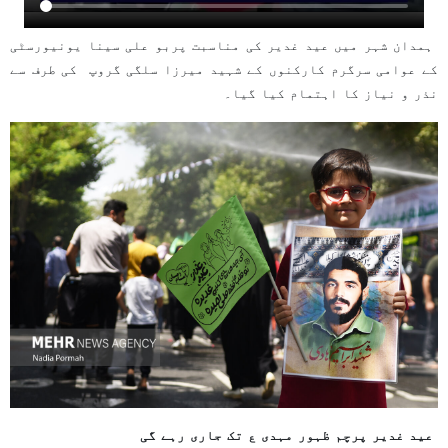
ہمدان شہر میں عید غدیر کی مناسبت پربو علی سینا یونیورسٹی
کے عوامی سرگرم کارکنوں کے شہید میرزا سلگی گروپ کی طرف سے
نذر و نیاز کا اہتمام کیا گیا۔
عید غدیر پرچم ظہور مہدی ع تک جاری رہے گی