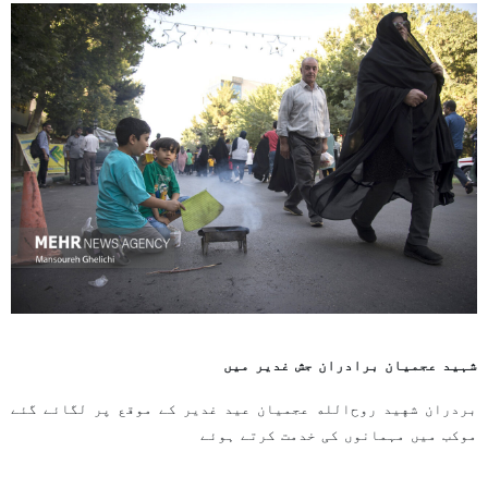
شہید عجمیان برادران جش غدیر میں
بردران شهید روح‌الله عجمیان عید غدیر کے موقع پر لگائے گئے
موکب میں مہمانوں کی خدمت کرتے ہوئے