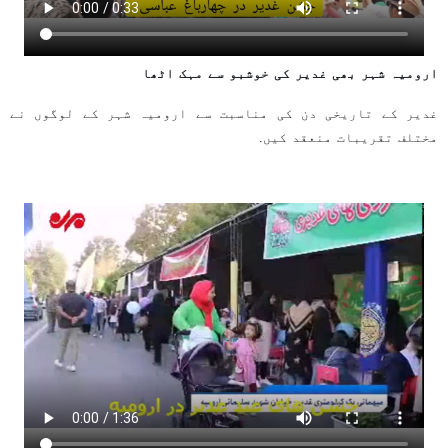
ارومیہ شہر بھی غدیر کی خوشبو سے مہک اٹھا
غدیر کے تاریخی دن کی مناسبت سے ارومیہ شہر کے لوگوں نے
مختلف تقریبات منعقد کیں.