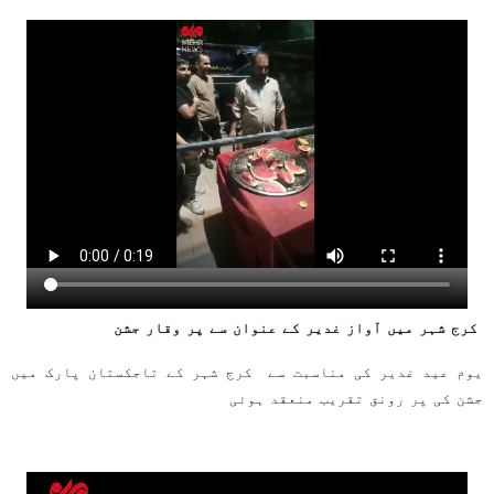
کرج شہر میں آواز غدیر کے عنوان سے پر وقار جشن
یوم عید غدیر کی مناسبت سے کرج شہر کے تاجکستان پارک میں
جشن کی پر رونق تقریب منعقد ہوئی