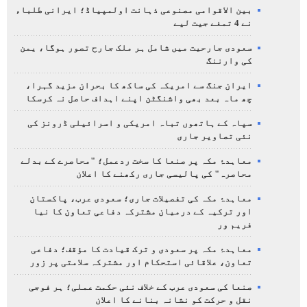
بین الاقوامی مصنوعی ذہانت اولمپیاڈ؛ ایرانی طلباء
نے 4 تمغے جیت لیے
سعودی جارحیت میں شامل ہر ملک جارح تصور ہوگا، یمن
کی وارننگ
ایران جنگ سے امریکہ کی ساکھ کا بحران مزید گہرا،
چھ ماہ بعد بھی واشنگٹن اپنے اہداف حاصل نہ کرسکا
سپاہ کے ہاتھوں تباہ امریکی و اسرائیلی ڈرونز کی
نئی تصاویر جاری
معاہدۂ مکہ پر صنعا کا سخت ردعمل؛ "محاصرے کے بدلے
محاصرہ" کی پالیسی جاری رکھنے کا اعلان
معاہدۂ مکہ کی تفصیلات جاری؛ سعودی عرب، پاکستان
اور ترکیہ کے درمیان مشترکہ دفاعی تعاون کا نیا
فریم ور
معاہدۂ مکہ پر سعودی و ترک قیادت کا مؤقف؛ دفاعی
تعاون، علاقائی استحکام اور مشترکہ سلامتی پر زور
صنعا کی سعودی عرب کے خلاف نئی حکمت عملی؛ ہر فوجی
نقل و حرکت کو نشانہ بنانے کا اعلان