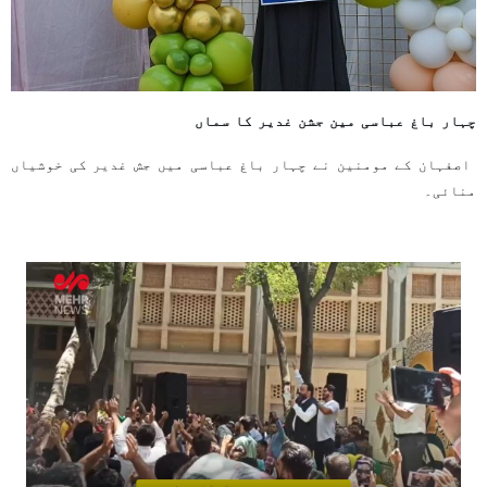
چہار باغ عباسی مین جشن غدیر کا سماں
اصفہان کے مومنین نے چہار باغ عباسی میں جش غدیر کی خوشیاں
منائی۔