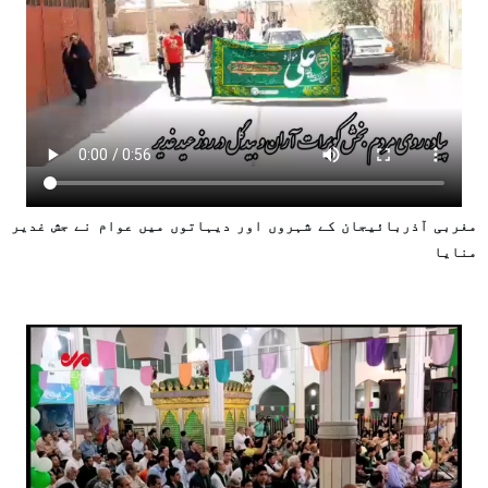
مغربی آذربائیجان کے شہروں اور دیہاتوں میں عوام نے جش غدیر
منایا