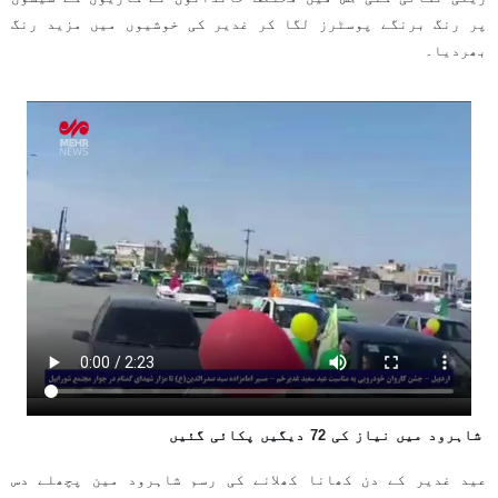
پر رنگ برنگے پوسٹرز لگا کر غدیر کی خوشیوں میں مزید رنگ
بھردیا۔
شاہرود میں نیاز کی 72 دیگیں پکائی گئیں
عید غدیر کے دن کھانا کھلانے کی رسم شاہرود مین پچھلے دس