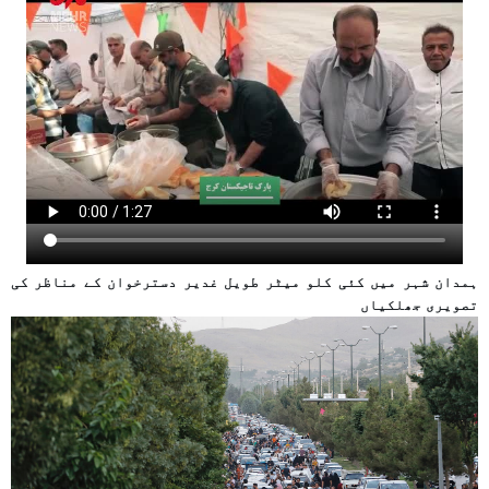
ہمدان شہر میں کئی کلو میٹر طویل غدیر دسترخوان کے مناظر کی
تصویری جھلکیاں