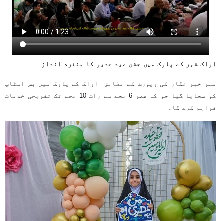
اراک شہر کے پارک میں جشن عید خدیر کا منفرد انداز
مہر خبر نگار کی رپورٹ کے مطابق اراک کے پارک میں بس اسٹاپ
کو سجایا گیا جو کہ عصر 6 بجے سے رات 10 بجے تک تفریحی خدمات
فراہم کرے گا۔