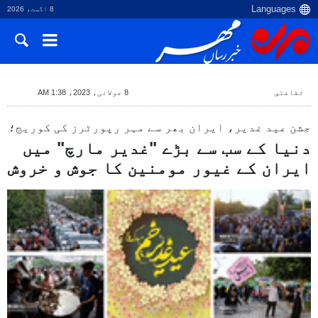
8 اگست، 2026
ثقافتي
8 جولائی، 2023، 1:38 AM
جشن عید غدیر، ایران بھر سے مہر رپورٹرز کی كوریج؛
دنیا کے سب سے بڑے "غدیر مارچ" میں
ایران كے غیور مومنین كا جوش و خروش