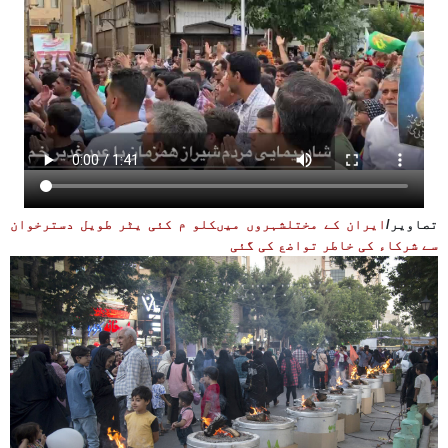
تصاویر/
ایران کے مختلشہروں میںکلو م کئی یٹر طویل دسترخوان
سے شرکاء کی خاطر تواضع کی گئی