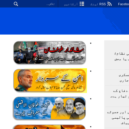
RSS لینک
آرکائیو
ی نظام؛
 یا محض
سکری
جاری
دفاع کے
 تیار ہے،
 اور جھوٹے
ی پالیسی
باف