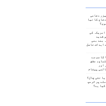
یزر دفاعی
فاع کا نیا
وی؟
امریکہ کی
 شدید
 بعد بھی
 اہداف حاصل
کا سب سے
تماع، عشق
 اور
المی پیغام
یا نئی چال؟
لے پر ٹرمپ
کیا ہے؟