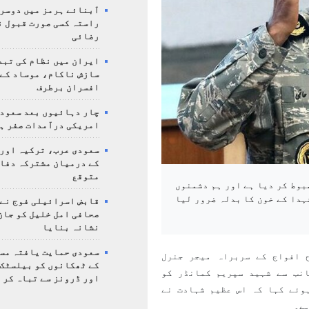
آبنائے ہرمز میں دوسر
راستہ کسی صورت قبول ن
رضائی
ایران میں نظام کی تبد
سازش ناکام، موساد کے 
افسران برطرف
چار دہائیوں بعد سعودی
امریکی درآمدات صفر ہ
سعودی عرب، ترکیہ اور
کے درمیان مشترکہ دفا
متوقع
بوط کر دیا ہے اور ہم دشمنوں
ہدا کے خون کا بدلہ ضرور لیا
قابض اسرائیلی فوج نے
صحافی امل خلیل کو جان
نشانہ بنایا
سعودی حمایت یافتہ مس
 افواج کے سربراہ میجر جنرل
کے ٹھکانوں کو بیلسٹک
انب سے شہید سپریم کمانڈر کو
اور ڈرونز سے تباہ کر 
وئے کہا کہ اس عظیم شہادت نے
ے۔