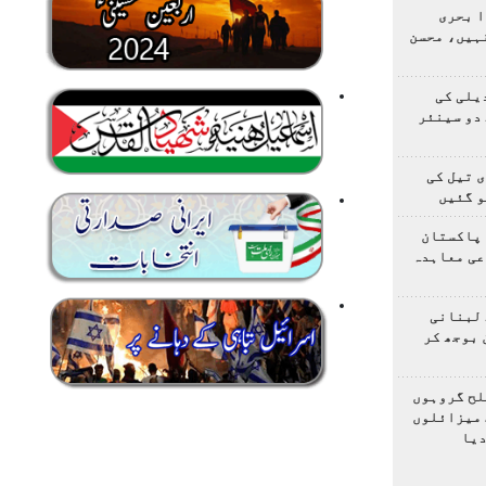
ا بحری
ہیں، محسن
یلی کی
دو سینئر
 تیل کی
و گئیں
 پاکستان
عی معاہدہ
 لبنانی
 بوجھ کر
لح گروہوں
 میزائلوں
دیا