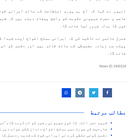
انہوں نے کہا کہ آج ہم پوری استقامت کے ساتھ ایرانی قوم
غاصب و مجرم صہیونی حکومت کو واضح پیغام دیتے ہیں کہ شہی
خون کا بدلہ ضرور لیا جائے گا۔
جنرل حاتمی نے تاکید کی کہ ایرانی مسلح افواج اپنے شہدا کے
پہلے سے زیادہ مضبوطی کے ساتھ قائم ہیں اور دشمن کو اس 
جائے گا۔
News ID
1940119
مطالب مرتبط
شہید نصر اللہ کا خون صیہونی رجیم کو لے ڈوبے گا، 'تب
جارحیت کی صورت میں مسلح افواج دندان شکن جواب دیں گ
دشمن کوئی غلطی کرے تو ایرانی قوم کے شدید ردعمل کا 