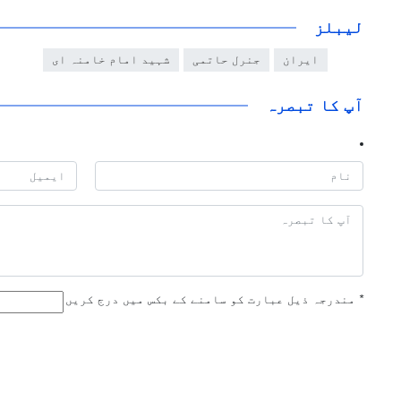
لیبلز
ایران
جنرل حاتمی
شہید امام خامنہ ای
آپ کا تبصرہ
*
مندرجہ ذیل عبارت کو سامنے کے بکس میں درج کریں