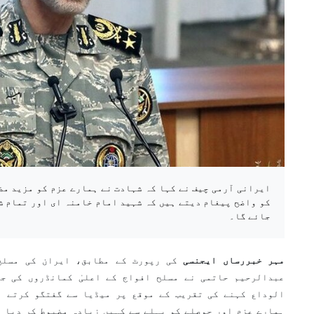
ایرانی آرمی چیف نے کہا کہ شہادت نے ہمارے عزم کو مزید مض
کو واضح پیغام دیتے ہیں کہ شہید امام خامنہ ای اور تمام ش
جائے گا۔
مہر خبررساں ایجنسی
کی رپورٹ کے مطابق، ایران کی مسلح
عبدالرحیم حاتمی نے مسلح افواج کے اعلیٰ کمانڈروں کی ج
الوداع کہنے کی تقریب کے موقع پر میڈیا سے گفتگو کرتے ہ
ہمارے عزم اور حوصلے کو پہلے سے کہیں زیادہ مضبوط کر دیا ہ