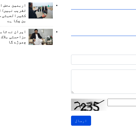
اربعین محض ا
تقریب نہیں/ ا
کثیرالجہتی س
بن چکا ہے
ایران نے ثابت
مزاحمتی بلاک 
چھوڑے گا
ارسال