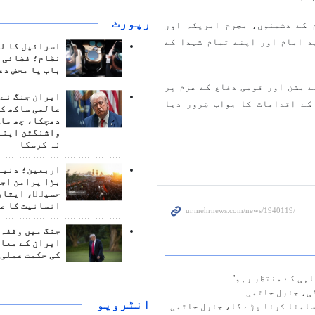
رپورٹ
 کے دشمنوں، مجرم امریکہ اور
د امام اور اپنے تمام شہدا کے
اسرائیل کا ل
نظام؛ فضائی د
باب یا محض دع
 مشن اور قومی دفاع کے عزم پر
ایران جنگ نے 
کے اقدامات کا جواب ضرور دیا
عالمی ساکھ کو
دھچکا، چھ ماہ
واشنگٹن اپنے
نہ کرسکا
اربعین؛ دنیا 
بڑا پرامن اج
حسینؑ، ایثار
انسانیت کا ع
جنگ میں وقفہ 
ایران کے معام
کی حکمت عملی 
اہی کے منتظر رہو'
ی، جنرل حاتمی
انٹرويو
سامنا کرنا پڑے گا، جنرل حاتمی