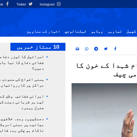
Facebook
Twitter
Instagram
کهيل
تصاوير
ویڈیو
ٹيكنالوجي
اخبار کے عناوین
10 ممتاز خبریں
اسرائیل کا لیزر دفاع
فضائی دفاع کا نیا باب
م شہدا کے خون کا
دعوی؟
می چیف
یمنی افواج کی سعودی ع
مراکز پر کارروائیاں 
ایرانی فضائیہ وطن کے 
لیے ہر قربانی دینے کو
جنرل بہمرد
دھمکیوں، وعدہ خلافیوں
بیانیے پر مبنی امریک
ناکام ہو چکی ہے، قالی