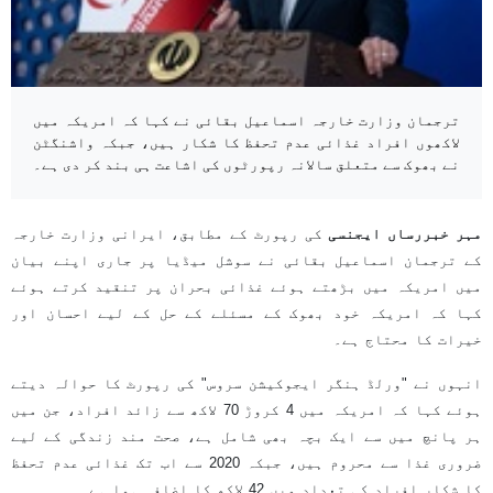
ترجمان وزارت خارجہ اسماعیل بقائی نے کہا کہ امریکہ میں
لاکھوں افراد غذائی عدم تحفظ کا شکار ہیں، جبکہ واشنگٹن
نے بھوک سے متعلق سالانہ رپورٹوں کی اشاعت ہی بند کر دی ہے۔
مہر خبررساں ایجنسی
کی رپورٹ کے مطابق، ایرانی وزارت خارجہ
کے ترجمان اسماعیل بقائی نے سوشل میڈیا پر جاری اپنے بیان
میں امریکہ میں بڑھتے ہوئے غذائی بحران پر تنقید کرتے ہوئے
کہا کہ امریکہ خود بھوک کے مسئلے کے حل کے لیے احسان اور
خیرات کا محتاج ہے۔
انہوں نے "ورلڈ ہنگر ایجوکیشن سروس" کی رپورٹ کا حوالہ دیتے
ہوئے کہا کہ امریکہ میں 4 کروڑ 70 لاکھ سے زائد افراد، جن میں
ہر پانچ میں سے ایک بچہ بھی شامل ہے، صحت مند زندگی کے لیے
ضروری غذا سے محروم ہیں، جبکہ 2020 سے اب تک غذائی عدم تحفظ
کا شکار افراد کی تعداد میں 42 لاکھ کا اضافہ ہوا ہے۔