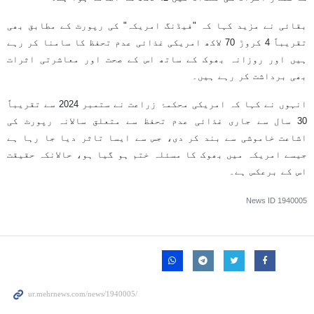
بقائی نے مزید کہا کہ "فیڈنگ امریکہ" کی رپورٹ کے مطابق بھی
تقریباً 4 کروڑ 70 لاکھ امریکی غذائی عدم تحفظ کا سامنا کر رہے
ہیں اور روزانہ بھوک کے ساتھ اس کے صحت اور معاشرتی اثرات
بھی برداشت کر رہے ہیں۔
انہوں نے کہا کہ امریکی محکمۂ زراعت نے ستمبر 2024 سے تقریباً
30 سال سے جاری غذائی عدم تحفظ سے متعلق سالانہ رپورٹ کی
اشاعت خاموشی سے بند کر دی، جس سے ایسا تاثر دیا جا رہا ہے
جیسے امریکہ میں بھوک کا مسئلہ ختم ہو گیا ہو، حالانکہ حقیقت
اس کے برعکس ہے۔
News ID
1940005