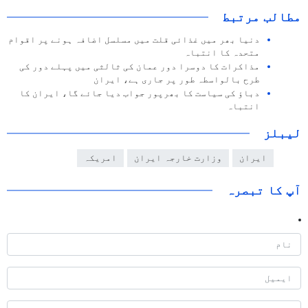
مطالب مرتبط
دنيا بھر ميں غذائی قلت میں مسلسل اضافہ ہونے پر اقوام
متحدہ کا انتباہ
مذاکرات کا دوسرا دور عمان کی ثالثی میں پہلے دور کی
طرح بالواسطہ طور پر جاری ہے، ایران
دباؤ کی سیاست کا بھرپور جواب دیا جائے گا، ایران کا
انتباہ
لیبلز
ایران
وزارت خارجہ ایران
امریکہ
آپ کا تبصرہ