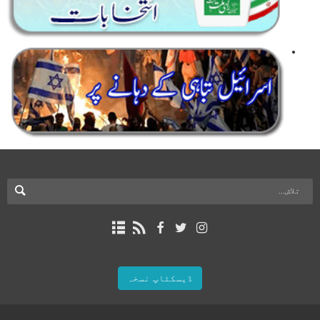
ڈیسکٹاپ نسخہ