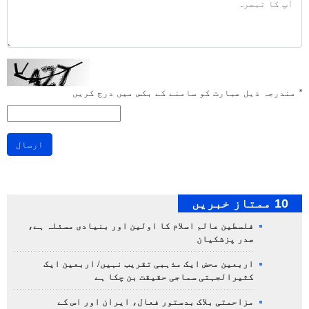
*
مندرجہ ذیل عبارت کو سامنے کے بکس میں درج کریں
ارسال
10 ممتاز خبریں
فلسطین عالم اسلام کا اولین اور بنیادی مسئلہ ہے،
صدر پزشکیان
اربعین محض ایک مذہبی تقریب نہیں/ اربعین ایک
کثیرالجہتی سماجی حقیقت بن چکا ہے
مزاحمتی بلاک بدستور فعال، ایران اور اس کے