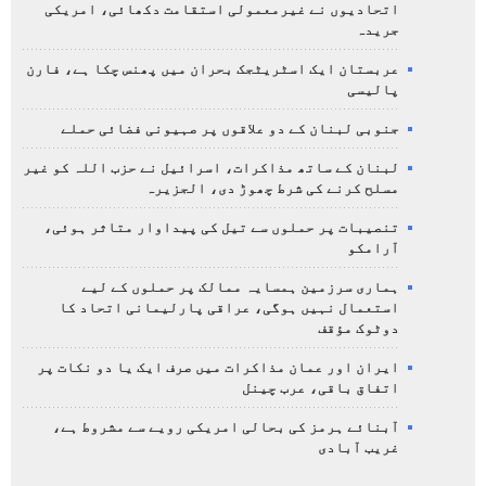
اتحادیوں نے غیرمعمولی استقامت دکھائی، امریکی
جریدہ
عربستان ایک اسٹریٹجک بحران میں پھنس چکا ہے، فارن
پالیسی
جنوبی لبنان کے دو علاقوں پر صہیونی فضائی حملے
لبنان کے ساتھ مذاکرات، اسرائیل نے حزب اللہ کو غیر
مسلح کرنے کی شرط چھوڑ دی، الجزیرہ
تنصیبات پر حملوں سے تیل کی پیداوار متاثر ہوئی،
آرامکو
ہماری سرزمین ہمسایہ ممالک پر حملوں کے لیے
استعمال نہیں ہوگی، عراقی پارلیمانی اتحاد کا
دوٹوک مؤقف
ایران اور عمان مذاکرات میں صرف ایک یا دو نکات پر
اتفاق باقی، عرب چینل
آبنائے ہرمز کی بحالی امریکی رویے سے مشروط ہے،
غریب آبادی