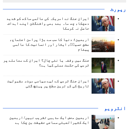
رپورٹ
ایران جنگ نے امریکہ کی عالمی ساکھ کو شدید
دھچکا، چھ ماہ بعد بھی واشنگٹن اپنے اہداف
حاصل نہ کرسکا
اربعین؛ دنیا کا سب سے بڑا پرامن اجتماع،
عشق حسینؑ، ایثار اور انسانیت کا عالمی
پیغام
جنگ میں وقفہ یا نئی چال؟ ایران کے معاملے پر
ٹرمپ کی حکمت عملی کیا ہے؟
ایران جنگ ٹرمپ کے لیے سیاسی موت، مقبولیت
تاریخ کی کم ترین سطح پر پہنچ گئی
انٹرويو
اربعین محض ایک مذہبی تقریب نہیں/ اربعین
ایک کثیرالجہتی سماجی حقیقت بن چکا ہے