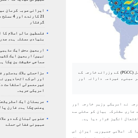
ایرانی صوبہ کرمان میں
21 کارندے اور
گرفتار
فلسطین عالم اسلام کا 
بنیادی مسئلہ ہے، صدر
اربعین محض ایک مذہبی
نہیں/ اربعین ایک کثی
سماجی حقیقت بن چکا ہے
ایرانی وزارت خارجہ نے امریکہ اور خلیج فارس تعاون کونسل (PGCC) کے وزرائے خارجہ کے
مزاحمتی بلاک بدستور ف
ر مبنی، غیرذمہ دارانہ اور
اور اس کے اتحادیوں نے
غیرمعمولی استقامت د
امریکی جریدہ
عربستان ایک اسٹریٹجک
جہ نے امریکی وزیر خارجہ اور
پھنس چکا ہے، فارن پال
رجہ کی جانب سے جاری مشترکہ بیان کو سختی سے
شتعال انگیز قرار دیا ہے۔
جنوبی لبنان کے دو علاق
صہیونی فضائی حملے
 کہ اسلامی جمہوریہ ایران اس