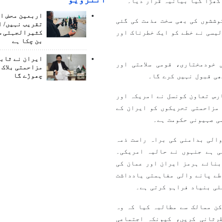
گھڑا گیا بیانیہ قرار دیا۔
اربعین محض ا
وششوں کی بھی سخت مذمت کی گئی
تقریب نہیں/ ا
لیسی نے خطے کو ایک خطرناک اور
کثیرالجہتی س
بن چکا ہے
ایران نے ثابت
 خودمختاری، قومی سلامتی اور
مزاحمتی بلاک 
ھی قبول نہیں کرے گا۔
چھوڑے گا
رس تعاون کونسل نے امریکہ اور
مزاحمتی تحریکوں کو ایران کے
ی صہیونی حکومت ہے۔
الی بدامنی کی براہ راست ذمہ
ی ہے جنہوں نے حالیہ امریکی۔
بنائے ہرمز ایران اور عمان کی
طے پانے والی مفاہمتی یادداشت
ن ممالک سے مطالبہ کیا کہ وہ
رثانی کریں، کیونکہ اجتماعی