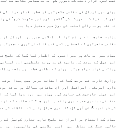
لیے خطرہ قرار دینے کے دعووں کو اس نے سیاسی مقاصد کے لیے 
بیان میں ایران کی دفاعی صلاحیتوں کو خطرہ قرار دینے کی ک
اور کہا گیا کہ امریکہ کی "تقسیم کرو اور حکومت کرو" کی پا
نہ ختم ہونے والی اسلحہ کی دوڑ میں دھکیل دیا ہے۔
وزارت خارجہ نے واضح کیا کہ اسلامی جمہوریہ ایران اپنی
دفاعی صلاحیتوں کے تحفظ پر کسی قسم کا ادنی ترین سمجھوتہ ب
بیان میں اس بات پر بھی افسوس کا اظہار کیا گیا کہ خلیج فا
اسرائیل کے موقف کی تائید کرتے ہوئے فلسطینی اور لبنانی 
پراکسی قرار دیا، جبکہ ایران کے مطابق خطے میں واحد پراکس
وزارت خارجہ نے مزید کہا کہ آبنائے ہرمز میں پیدا ہونے و
داری امریکہ، اسرائیل اور ان علاقائی ممالک پر عائد ہوت
اسرائیلی جارحیت کی حمایت کی۔ بیان میں زور دیا گیا کہ آ
علاقائی سمندری حدود میں واقع ہے اور جنگ کے خاتمے کے لیے 
کی شق نمبر 5 اس آبی گزرگاہ میں جہاز رانی کے انتظام کی عملی بنیاد فراہم کرتی ہے۔
بیان کے اختتام پر ایران نے خلیج فارس تعاون کونسل کے رک
حالیہ جنگ کے تناظر میں اپنی سلامتی کی پالیسیوں پر نظ