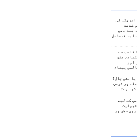
امریکہ کی
 شدید
 بعد بھی
 اہداف حاصل
کا سب سے
تماع، عشق
 اور
المی پیغام
یا نئی چال؟
لے پر ٹرمپ
کیا ہے؟
پ کے لیے
قبولیت
رین سطح پر