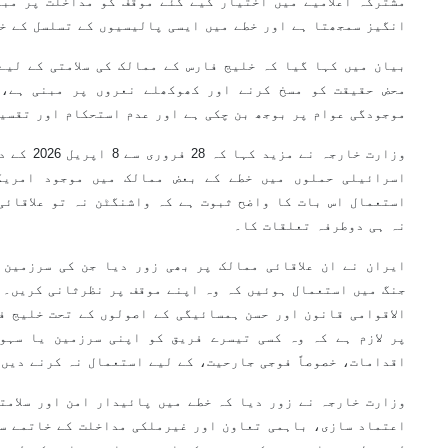
مشترکہ اعلامیے میں اختیار کیے گئے موقف کو مداخلت پر مب
انگیز سمجھتا ہے اور خطے میں ایسی پالیسیوں کے تسلسل کے خل
بیان میں کہا گیا کہ خلیج فارس کے ممالک کی سلامتی کے لیے
محض حقیقت کو مسخ کرنے اور کھوکھلے نعروں پر مبنی ہے، 
موجودگی عوام پر بوجھ بن چکی ہے اور عدم استحکام اور تقسیم
وزارت خارجہ 
اسرائیلی حملوں میں خطے کے بعض ممالک میں موجود امریک
استعمال اس بات کا واضح ثبوت ہے کہ واشنگٹن نہ تو علاقائی 
نہ ہی دوطرفہ تعلقات کا۔
ایران نے ان علاقائی ممالک پر بھی زور دیا جن کی سرزمین 
جنگ میں استعمال ہوئیں کہ وہ اپنے موقف پر نظرثانی کریں۔ س
الاقوامی قانون اور حسن ہمسائیگی کے اصولوں کے تحت خلیج ف
پر لازم ہے کہ وہ کسی تیسرے فریق کو اپنی سرزمین یا سہول
اقدامات، خصوصاً فوجی جارحیت، کے لیے استعمال نہ کرنے دیں۔
وزارت خارجہ نے زور دیا کہ خطے میں پائیدار امن اور سلامتی
اعتماد سازی، باہمی تعاون اور غیرملکی مداخلت کے خاتمے سے