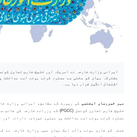
مشترکہ بیان کو سختی سے مسترد کرتے ہوئے اسے مداخلت پ
اشتعال انگیز قرار دیا ہے۔
مہر خبررساں ایجنسی
کی رپورٹ کے مطابق، ایرانی وزارت خار
خلیج فارس تعاون کونسل (PGCC) کے وزرائے خا
مسترد کرتے ہوئے اسے مداخلت پر مبنی، غیرذمہ دارانہ اور ا
جمعہ کو جاری ہونے والے ایک بیان میں وزارت خارجہ نے کہا