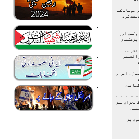
 موساد کے
 4 مسلح دہشت گرد
اولین اور
 پزشکیان
 تقریب
رالجہتی
عال، ایران
کھائی،
 بحران میں
یسی
وں پر