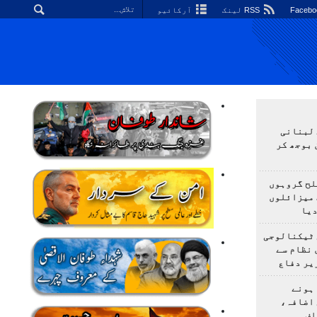
RSS لینک
آرکائیو
 لبنانی
 بوجھ کر
لح گروہوں
 میزائلوں
دیا
 ٹیکنالوجی
 نظام سے
یر دفاع
ہونے
 اضافہ،
اف