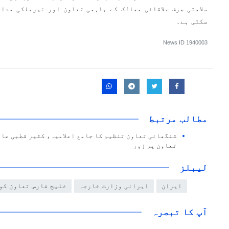
سلامتی صرف علاقائی ممالک کے باہمی تعاون اور غیرملکی مداخ
سکتی ہے۔
News ID
1940003
مطالب مرتبط
شنگھائی تعاون تنظیم کا جامع اعلامیہ، کثیر قطبی عا
تعاون پر زور
لیبلز
ایران
ایرانی وزارت خارجہ
خلیج فارس تعاون کو
آپ کا تبصرہ