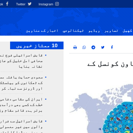
Facebook
Twitter
Instagram
کهيل
تصاوير
ویڈیو
ٹيكنالوجي
اخبار کے عناوین
10 ممتاز خبریں
قابض اسرائیلی فوج نے
صحافی امل خلیل کو جان
اون کونسل کے
نشانہ بنایا
سعودی حمایت یافتہ مس
کے ٹھکانوں کو بیلسٹک
اور ڈرونز سے تباہ کر 
ایران کی مقامی دفاعی
خطے کے کسی بھی درآمدی
برتر ہے، قائم مقام وز
قابض اسرائیل سے فرار 
والوں میں غیر معمولی
صہیونی میڈیا کا اعتر