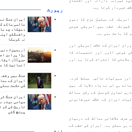
نی، غیرذمہ دارانہ اور اشتعال
اف خبردار کرتا ہے۔
رپورٹ
 امریکہ کے مسلسل عزم کا دعوی
ایران جنگ نے 
عالمی ساکھ کو
کیونکہ خطے میں امریکی فوجی
دھچکا، چھ ماہ
 کا باعث بنی ہے۔
واشنگٹن اپنے
نہ کرسکا
نے مزید کہا کہ 28 فروری سے 8 اپریل 2026 کے دوران ایران کے خلاف امریکی اور
اربعین؛ دنیا 
ی فوجی اڈوں اور تنصیبات کا
بڑا پرامن اج
سلامتی کا احترام کرتا ہے اور
حسینؑ، ایثار
انسانیت کا ع
جنگ میں وقفہ 
اور سہولیات حالیہ مسلط کردہ
ایران کے معام
اتھ ہی اس نے یاد دلایا کہ بین
کی حکمت عملی 
ارس تعاون کونسل کے رکن ممالک
ایران جنگ ٹرم
یات ایران کے خلاف غیرقانونی
سیاسی موت، م
تاریخ کی کم ت
پہنچ گئی
 صرف علاقائی ممالک کے درمیان
 ہی ممکن ہے۔ ایران کو خطے کے
انٹرويو