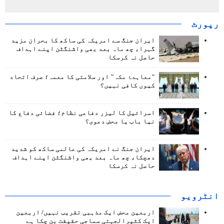
رپورٹ
ایران جنگ سے امریکہ کی ساکھ کا بحران مزید
گہرا، چھ ماہ بعد بھی واشنگٹن اپنے اہداف
حاصل نہ کرسکا
"معاہدۂ مکہ" اور سلامتی کا معمہ؛ صرف اتحاد
کیوں کافی نہیں؟
اسرائیل کا لیزر دفاعی نظام؛ فضائی دفاع کا
نیا باب یا محض دعوی؟
ایران جنگ نے امریکہ کی عالمی ساکھ کو شدید
دھچکا، چھ ماہ بعد بھی واشنگٹن اپنے اہداف
حاصل نہ کرسکا
انٹرويو
اربعین محض ایک مذہبی تقریب نہیں/ اربعین
ایک کثیرالجہتی سماجی حقیقت بن چکا ہے