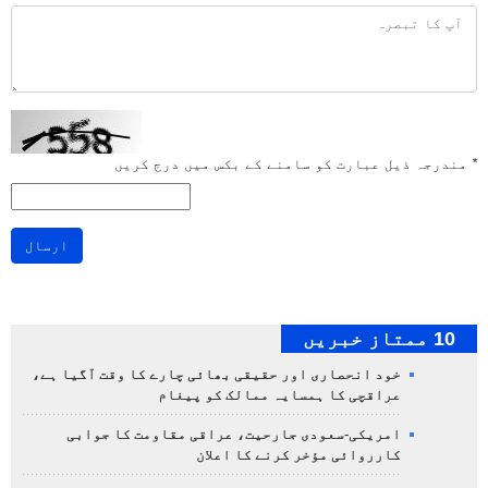
*
مندرجہ ذیل عبارت کو سامنے کے بکس میں درج کریں
ارسال
10 ممتاز خبریں
خود انحصاری اور حقیقی بھائی چارے کا وقت آگیا ہے،
عراقچی کا ہمسایہ ممالک کو پیغام
امریکی-سعودی جارحیت، عراقی مقاومت کا جوابی
کارروائی مؤخر کرنے کا اعلان