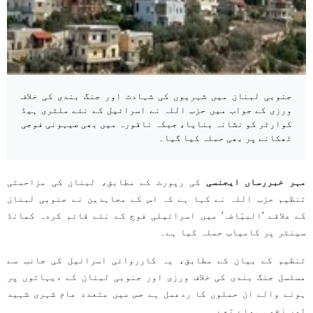
جنوبی لبنان میں شہریوں کی شہادت اور جنگ بندی کی خلاف
ورزی کے جواب میں حزب اللہ نے اسرائیل کے نئے ملٹری ہیڈ
کوارٹر کو نشانہ بنایا، جبکہ ناقورہ میں بھی صیہونی فوجی
ٹھکانے پر بھی حملہ کیا گیا۔
مہر خبررساں ایجنسی
کی رپورٹ کے مطابق، لبنان کی مزاحمتی
تنظیم حزب اللہ نے کہا ہے کہ اس کے مجاہدین نے جنوبی لبنان
کے علاقے 'البیّاضہ' میں اسرائیلی فوج کے نئے قائم کردہ کمانڈ
سینٹر پر کامیاب حملہ کیا ہے۔
تنظیم کے بیان کے مطابق، یہ کارروائی اسرائیل کی جانب سے
مسلسل جنگ بندی کی خلاف ورزی اور جنوبی لبنان کے دیہاتوں پر
ہونے والے ان حملوں کا ردعمل ہے جس میں متعدد عام شہری شہید
اور زخمی ہوئے تھے۔