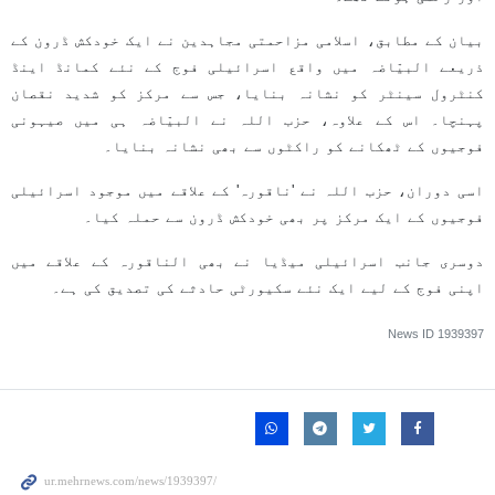
بیان کے مطابق، اسلامی مزاحمتی مجاہدین نے ایک خودکش ڈرون کے
ذریعے البیّاضہ میں واقع اسرائیلی فوج کے نئے کمانڈ اینڈ
کنٹرول سینٹر کو نشانہ بنایا، جس سے مرکز کو شدید نقصان
پہنچا۔ اس کے علاوہ، حزب اللہ نے البیّاضہ ہی میں صیہونی
فوجیوں کے ٹھکانے کو راکٹوں سے بھی نشانہ بنایا۔
اسی دوران، حزب اللہ نے 'ناقورہ' کے علاقے میں موجود اسرائیلی
فوجیوں کے ایک مرکز پر بھی خودکش ڈرون سے حملہ کیا۔
دوسری جانب اسرائیلی میڈیا نے بھی الناقورہ کے علاقے میں
اپنی فوج کے لیے ایک نئے سکیورٹی حادثے کی تصدیق کی ہے۔
News ID
1939397