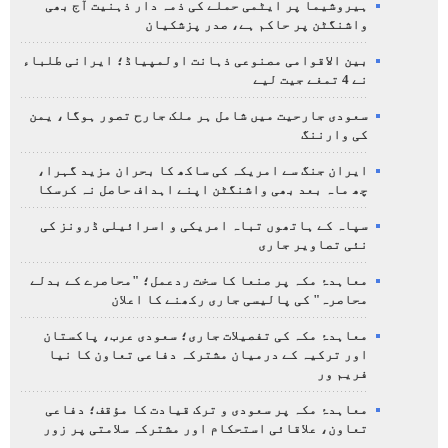
ہیروشیما پر ایٹمی حملے کی ذمہ دار ذہنیت آج بھی
واشنگٹن پر حاکم ہے، صدر پزشکیان
بین الاقوامی مصنوعی ذہانت اولمپیاڈ؛ ایرانی طلباء
نے 4 تمغے جیت لیے
سعودی جارحیت میں شامل ہر ملک جارح تصور ہوگا، یمن
کی وارننگ
ایران جنگ سے امریکہ کی ساکھ کا بحران مزید گہرا،
چھ ماہ بعد بھی واشنگٹن اپنے اہداف حاصل نہ کرسکا
سپاہ کے ہاتھوں تباہ امریکی و اسرائیلی ڈرونز کی
نئی تصاویر جاری
معاہدۂ مکہ پر صنعا کا سخت ردعمل؛ "محاصرے کے بدلے
محاصرہ" کی پالیسی جاری رکھنے کا اعلان
معاہدۂ مکہ کی تفصیلات جاری؛ سعودی عرب، پاکستان
اور ترکیہ کے درمیان مشترکہ دفاعی تعاون کا نیا
فریم ور
معاہدۂ مکہ پر سعودی و ترک قیادت کا مؤقف؛ دفاعی
تعاون، علاقائی استحکام اور مشترکہ سلامتی پر زور