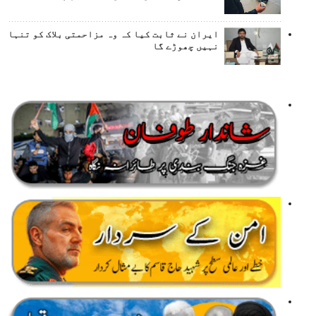
ایران نے ثابت کیا کہ وہ مزاحمتی بلاک کو تنہا
نہیں چھوڑے گا