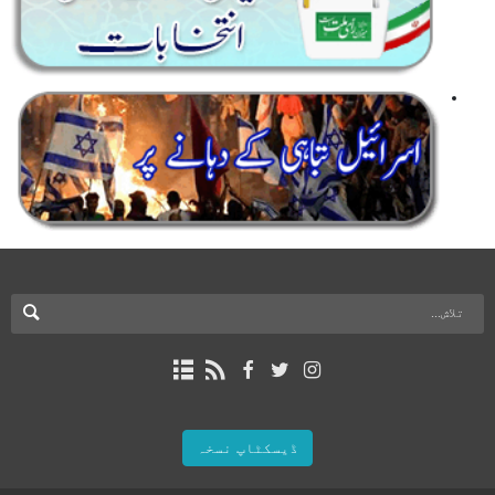
ڈیسکٹاپ نسخہ