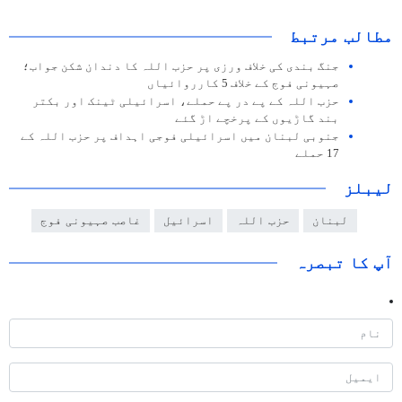
مطالب مرتبط
جنگ بندی کی خلاف ورزی پر حزب اللہ کا دندان شکن جواب؛
صہیونی فوج کے خلاف 5 کارروائیاں
حزب اللہ کے پے در پے حملے، اسرائیلی ٹینک اور بکتر
بند گاڑیوں کے پرخچے اڑ گئے
جنوبی لبنان میں اسرائیلی فوجی اہداف پر حزب اللہ کے
17 حملے
لیبلز
لبنان
حزب اللہ
اسرائیل
غاصب صہیونی فوج
آپ کا تبصرہ