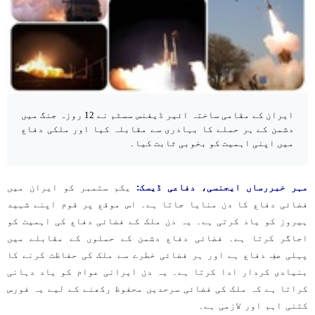
ایران کے مقامی ساختہ ائیر ڈیفنس سسٹم نے 12 روزہ جنگ میں
دشمن کے ہر حملے کا بہادری سے مقابلہ کیا اور ملکی دفاع
میں اپنی اہمیت کو بخوبی ثابت کیا۔
مہر خبررساں ایجنسی، دفاعی ڈیسک:
یکم ستمبر کو ایران میں
فضائی دفاع کا دن منایا جاتا ہے۔ اس موقع پر قوم اپنے شہید
ہیروز کو یاد کرتی ہے۔ یہ دن ملک کے فضائی دفاع کی اہمیت کو
اجاگر کرتا ہے۔ فضائی دفاع دشمن کے حملوں کے مقابلے میں
پہلی صفِ دفاع ہے اور ہر فضائی خطرے سے ملک کی حفاظت کرنے کا
بنیادی کردار ادا کرتا ہے۔ یہ دن ایرانی عوام کو یاد دہانی
کراتا ہے کہ ملک کی فضائی سرحدیں محفوظ رکھنے کے لیے یہ فورس
کتنی اہم اور لازمی ہے۔