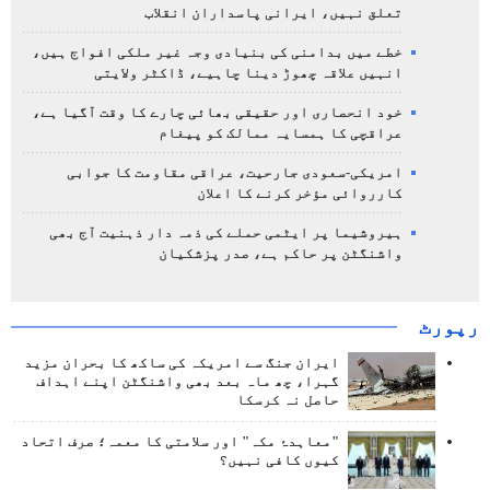
تعلق نہیں، ایرانی پاسداران انقلاب
خطے میں بدامنی کی بنیادی وجہ غیر ملکی افواج ہیں،
انہیں علاقہ چھوڑ دینا چاہیے، ڈاکٹر ولایتی
خود انحصاری اور حقیقی بھائی چارے کا وقت آگیا ہے،
عراقچی کا ہمسایہ ممالک کو پیغام
امریکی-سعودی جارحیت، عراقی مقاومت کا جوابی
کارروائی مؤخر کرنے کا اعلان
ہیروشیما پر ایٹمی حملے کی ذمہ دار ذہنیت آج بھی
واشنگٹن پر حاکم ہے، صدر پزشکیان
رپورٹ
ایران جنگ سے امریکہ کی ساکھ کا بحران مزید
گہرا، چھ ماہ بعد بھی واشنگٹن اپنے اہداف
حاصل نہ کرسکا
"معاہدۂ مکہ" اور سلامتی کا معمہ؛ صرف اتحاد
کیوں کافی نہیں؟