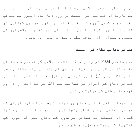
رہبرِ معظم انقلاب اسلامی آیت اللہ العظمی سید علی خامنہ ای،
نے بارہا اس فضائیہ کی اہمیت پر زور دیا ہے۔ انہوں نے فضائی
دفاع کو ملک کی آبرو کا دفاع قرار دیا اور اس میں کوتاہی کو
گناہ سے تعبیر کیا۔ انہوں نے انسانی اور تکنیکی صلاحیتوں کی
بہتری، بیداری اور مؤثر نظم و نسق پر بھی زور دیا۔
فضائی دفاعی نظام کی اہمیت
یکم ستمبر 2008 کو رہبر معظم انقلاب اسلامی کی تدبیر سے فضائی
دفاع کا دن قرار دیا گیا۔ یہ دن اس وقت کی یاد دلاتا ہے جب
خاتم الانبیاء (ص) ائیر ڈیفنس سینٹرل کمانڈ قائم ہوا اور
فضائی دفاع کو ایران کی فضائیہ سے الگ کر کے ایک آزاد اور
خودمختار شاخ کی حیثیت دی گئی۔
یہ فیصلہ ملکی فضائی دفاع پر زیادہ توجہ دینے اور ایران کے
فضائی دفاعی نیٹ ورک کو یکجا اور مربوط بنانے کے لیے کیا
گیا۔ اس فیصلے نے فضائی سرحدوں کے دفاع میں اس فورس کی
اسٹریٹجک اہمیت کو مزید واضح کر دیا۔