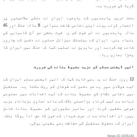
گریڈ کی ضرورت ہے۔
سخت ترین پابندیوں کے باوجود ایران نے ملکی صلاحیتوں پر
انحصار کرتے ہوئے اپنی دفاعی طاقت منوائی۔ 8 سالہ جنگ اور 45
سالہ پابندیوں نے اس قوم کو وہ قوت بخشی جو آج کامیابی کی
بنیاد بنی۔ ایران کے بیلسٹک میزائل حملوں نے دشمن کے چاروں
شانے چت کردیے اور ماہرین نے تسلیم کیا کہ جنگ میں ایران کا
پلڑا بھاری رہا۔
ائیر ڈیفنس سسٹم کو مزید مضبوط بنانے کی ضرورت
12 روزہ جنگ نے یہ بھی ثابت کیا کہ ائیر ڈیفنس سسٹم ایران کے
لیے فولادی سپر ہے جو دشمن کے طوفان کو روک سکتا ہے۔ مستقبل
میں دفاعی نظام کو مضبوط بنانے کے لیے اقدامات میں مصنوعی
ذہانت سے لیس کرنا، مزاحمتی بلاک کے ساتھ تعاون بڑھانا، مزید
فوجی مشقیں کرنا اور سائبر سکیورٹی کو مضبوط بنانا شامل
ہیں۔ ان اقدامات سے نہ صرف شہداء کے خون کا حق ادا ہوگا بلکہ
ایران کے محفوظ مستقبل کی حفاظت بھی یقینی ہوگی۔
News ID
1935140