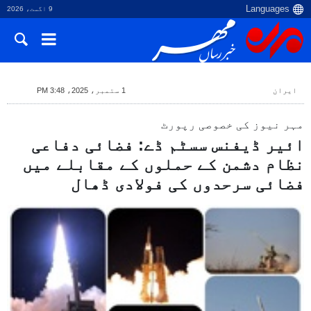
9 اگست، 2026
ایران
1 ستمبر، 2025، 3:48 PM
مہر نیوز کی خصوصی رپورٹ
ائیر ڈیفنس سسٹم ڈے: فضائی دفاعی
نظام دشمن کے حملوں کے مقابلے میں
فضائی سرحدوں کی فولادی ڈھال