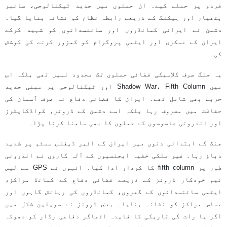
فردو پر حملے کیے۔ ان حملوں میں جدید ٹیکنالوجی، سائبر
ہتھیار اور ہیکنگ کے ذریعے رابطہ نظام کو نشانہ بنایا گیا۔
دشمن نے ایرانی کمانڈروں اور سائنسدانوں کو شہید کرکے
ایران کے عسکری اور ایٹمی پروگرام کو کمزور کرنے کی کوشش
کی۔
یہ جنگ صرف کلاسیکی فضائی حملوں تک محدود نہیں تھی بلکہ اس
میں Shadow War، Fifth Column اور ٹیکنالوجی پر مبنی جدید
حربے بھی شامل تھے۔ ایران کا فضائی دفاع نہ صرف آسمان کی
حفاظت میں مصروف رہا بلکہ اسے دشمن کے ڈرونز، کواڈکاپٹرز
اور اندرونی جاسوسوں کے حملوں کا بھی سامنا کرنا پڑا۔
جنگ کے ابتدائی دنوں میں ایران کے ائیر ڈیفنس سسٹم پر شدید
دباؤ رہا۔ غیر ملکی خفیہ ایجنسیوں کے آلہ کاروں نے اندرونی
طور پر fifth column کا کردار ادا کیا۔ انہوں نے GPS سے لیس
نیم خودکار ڈرونز کے ذریعے فضائی دفاع کے کمانڈ مراکز،
ایٹمی سائنسدانوں کے گھروں، کمانڈروں کی رہائش گاہوں اور
حساس مراکز کو نشانہ بنایا۔ بعض ڈرونز نے سویلین شکل میں
آکر یا رات کی تاریکی کا فایدہ اٹھاکر دفاعی رڈار کو دھوکہ