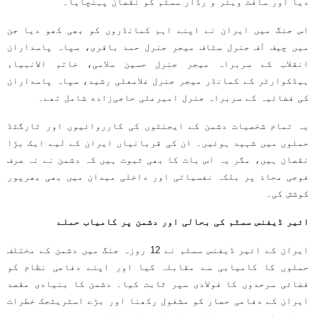
دیا اور سافٹ ویئر و رڈار سسٹم کو نقصان پہنچایا۔
اس جنگ میں ایران نے اپنے اہم کمانڈروں کو بھی کھو دیا جن
میں چیف آف جنرل سٹاف میجر جنرل حمد باقری، سپاہ پاسداران
انقلاب کے سربراہ میجر جنرل حسین سلامی، خاتم الانبیاء
ہیڈکوارٹر کے کمانڈر میجر جنرل غلامعلی رشید، سپاہ پاسداران
کی فضائیہ کے سربراہ جنرل امیرعلی حاجی‌زاده شامل تھے۔
یہ تمام شخصیات دشمن کے ایجنٹوں کی کارروائیوں اور ٹارگٹڈ
حملوں میں شہید ہوئیں۔ ان کی قربانیاں ایران کے لیے ایک بڑا
نقصان ہیں، مگر یہ اس بات کا بھی ثبوت ہیں کہ دشمن نے نہ صرف
فوجی محاذ پر بلکہ نفسیاتی اور داخلی میدان میں بھی بھرپور
کوشش کی۔
ائیر ڈیفنس سسٹم کی بحالی اور دشمن پر کامیاب حملے
ایران کے ائیر ڈیفنس سسٹم نے 12 روزہ جنگ میں دشمن کے مختلف
حملوں کا کامیابی سے مقابلہ کیا اور اپنے دفاعی نظام کو
فضائی سرحدوں کا فولادی سپر ثابت کیا۔ دشمن کا بنیادی مقصد
ایران کے دفاعی حصار کو مشغول رکھنا اور بڑے اسٹریٹجک خطرات