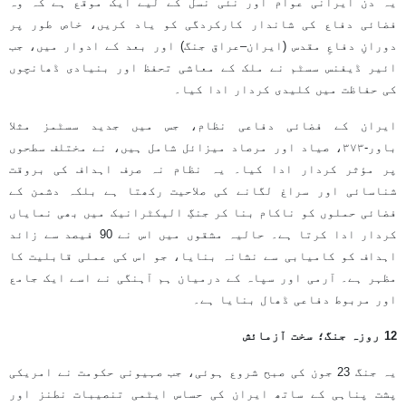
یہ دن ایرانی عوام اور نئی نسل کے لیے ایک موقع ہے کہ وہ
فضائی دفاع کی شاندار کارکردگی کو یاد کریں، خاص طور پر
دورانِ دفاعِ مقدس (ایران–عراق جنگ) اور بعد کے ادوار میں، جب
ائیر ڈیفنس سسٹم نے ملک کے معاشی تحفظ اور بنیادی ڈھانچوں
کی حفاظت میں کلیدی کردار ادا کیا۔
ایران کے فضائی دفاعی نظام، جس میں جدید سسٹمز مثلا
باور-۳۷۳، صیاد اور مرصاد میزائل شامل ہیں، نے مختلف سطحوں
پر مؤثر کردار ادا کیا۔ یہ نظام نہ صرف اہداف کی بروقت
شناسائی اور سراغ لگانے کی صلاحیت رکھتا ہے بلکہ دشمن کے
فضائی حملوں کو ناکام بنا کر جنگِ الیکٹرانیک میں بھی نمایاں
کردار ادا کرتا ہے۔ حالیہ مشقوں میں اس نے 90 فیصد سے زائد
اہداف کو کامیابی سے نشانہ بنایا، جو اس کی عملی قابلیت کا
مظہر ہے۔ آرمی اور سپاہ کے درمیان ہم آہنگی نے اسے ایک جامع
اور مربوط دفاعی ڈھال بنایا ہے۔
12 روزہ جنگ؛ سخت آزمائش
یہ جنگ 23 جون کی صبح شروع ہوئی، جب صہیونی حکومت نے امریکی
پشت پناہی کے ساتھ ایران کی حساس ایٹمی تنصیبات نطنز اور