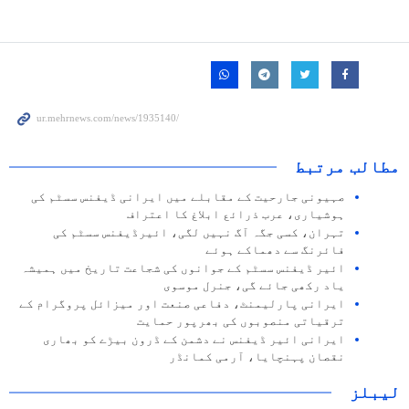
مطالب مرتبط
صہیونی جارحیت کے مقابلے میں ایرانی ڈیفنس سسٹم کی
ہوشیاری، عرب ذرائع ابلاغ کا اعتراف
تہران، کسی جگہ آگ نہیں لگی، ائیرڈیفنس سسٹم کی
فائرنگ سے دھماکے ہوئے
ائیر ڈیفنس سسٹم کے جوانوں کی شجاعت تاریخ میں ہمیشہ
یاد رکھی جائے گی، جنرل موسوی
ایرانی پارلیمنٹ، دفاعی صنعت اور میزائل پروگرام کے
ترقیاتی منصوبوں کی بھرپور حمایت
ایرانی ائیر ڈیفنس نے دشمن کے ڈرون بیڑے کو بھاری
نقصان پہنچایا، آرمی کمانڈر
لیبلز