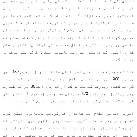
سے ان کی توجہ ہٹانا تھا۔ ابتدائی پانچ دنوں میں درجنوں
ڈرونز شناسائی کے بعد تباہ کیے گئے، جن میں سے کچھ اندرونی
ایجنٹوں کے ذریعے اڑائے گئے تھے۔ اس کے ساتھ دشمن نے سائبر
حملے اور الیکٹرانک وار فیئر کے ذریعے کمانڈ اینڈ کنٹرول
نیٹ ورک کو متاثر کرنے کی کوشش کی، لیکن فوری اقدامات سے ان
حملوں کو ناکام بنایا گیا۔ چند دن بعد ایرانی ڈیفنس سسٹم نے
دفاعی پوزیشن سے نکل کر فعال حکمت عملی اپنائی۔ انٹیلی جنس
کارروائیوں کے ذریعے اندرونی جاسوسی نیٹ ورک کو بھی ناکارہ
بنایا گیا۔
جنگ کے دوسرے مرحلے میں اسرائیلی ساختہ ڈرونز ہرمیس 450 اور
ہرمیس 900 ایرانی دفاعی نظام سوم خرداد اور طبس کے ذریعے
گرائے گئے۔ رپورٹس کے مطابق کم از کم چار ایف-35 لڑاکا طیارے
بھی ریڈارز اور باور-373 میزائل سسٹم کی زد میں آئے اور مار
گرائے گئے۔ دشمن کی خاموشی اس نقصان کی تصدیق کرتی ہے۔
اگرچہ دفاعی نظام نے شاندار کارکردگی دکھائی، لیکن کچھ
کمزوریاں بھی سامنے آئیں، جیسے بعض علاقوں میں الیکٹرانک
کوریج کی کمی اور بار بار ہونے والے سائبر حملوں کا دباؤ۔ یہ
خامیاں اس بات کی نشاندہی کرتی ہیں کہ مزید ہوشیاری اور اپ