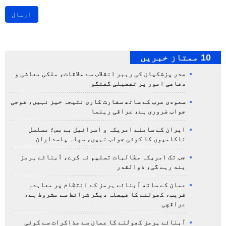
ارسال
10 ممتاز خبریں
صدر پزشکیان کی رہبر انقلاب سے ملاقات، ملکی معاشی و
دفاعی امور پر تفصیلی گفتگو
سعودی عرب کے ساتھ سفارت کاری نتیجہ خیز نہیں، فوجی
جواب ضروری ہے، عراقی رہنما
ایران کے سامنے امریکہ و اسرائیل بے بس؛ مسلسل
ناکامیوں کا کوئی جواب نہیں، سپاہ پاسداران
جب تک امریکہ مطالبات تسلیم نہ کرے، آبنائے ہرمز
بند رہے گی، ذوالقدر
عمان کے ساتھ آبنائے ہرمز کے انتظام پر معاہدہ
قریب، کھولنے کا فیصلہ دیگر شرائط سے مشروط ہے،
عراقچی
آبنائے ہرمز کھولنے کا عمان سے مذاکرات سے کوئی