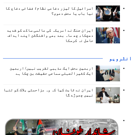
اسرائیل کا لیزر دفاعی نظام؛ فضائی دفاع کا
نیا باب یا محض دعوی؟
ایران جنگ نے امریکہ کی عالمی ساکھ کو شدید
دھچکا، چھ ماہ بعد بھی واشنگٹن اپنے اہداف
حاصل نہ کرسکا
انٹرويو
اربعین محض ایک مذہبی تقریب نہیں/ اربعین
ایک کثیرالجہتی سماجی حقیقت بن چکا ہے
ایران نے ثابت کیا کہ وہ مزاحمتی بلاک کو تنہا
نہیں چھوڑے گا