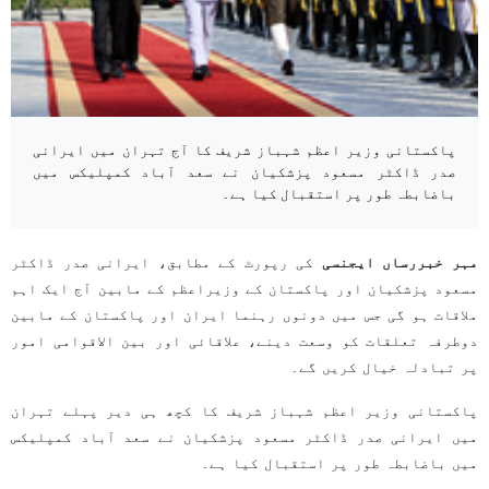
پاکستانی وزیر اعظم شہباز شریف کا آج تہران میں ایرانی
صدر ڈاکٹر مسعود پزشکیان نے سعد آباد کمپلیکس میں
باضابطہ طور پر استقبال کیا ہے۔
مہر خبررساں ایجنسی
کی رپورٹ کے مطابق، ایرانی صدر ڈاکٹر
مسعود پزشکیان اور پاکستان کے وزیراعظم کے مابین آج ایک اہم
ملاقات ہو گی جس میں دونوں رہنما ایران اور پاکستان کے مابین
دوطرفہ تعلقات کو وسعت دینے، علاقائی اور بین الاقوامی امور
پر تبادلہ خیال کریں گے۔
پاکستانی وزیر اعظم شہباز شریف کا کچھ ہی دیر پہلے تہران
میں ایرانی صدر ڈاکٹر مسعود پزشکیان نے سعد آباد کمپلیکس
میں باضابطہ طور پر استقبال کیا ہے۔