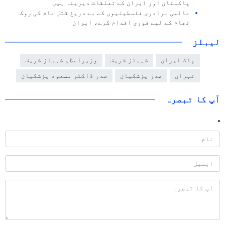
پاکستان اور ایران کے تعلقات دیرینہ ہیں
عالمی برادری فلسطینیوں کے بے دریغ قتل عام کی روک
تھام کے لیے فوری اقدام کرے، ایران
لیبلز
پاک ایران
شہباز شریف
وزیراعظم شہباز شریف
تہران
صدر پزشکیان
صدر ڈاکٹر مسعود پزشکیان
آپ کا تبصرہ