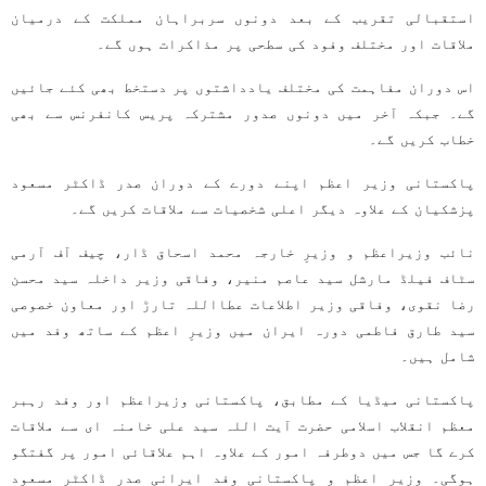
استقبالی تقریب کے بعد دونوں سربراہان مملکت کے درمیان
ملاقات اور مختلف وفود کی سطحی پر مذاکرات ہوں گے۔
اس دوران مفاہمت کی مختلف یادداشتوں پر دستخط بھی کئے جائیں
گے۔ جبکہ آخر میں دونوں صدور مشترکہ پریس کانفرنس سے بھی
خطاب کریں گے۔
پاکستانی وزیر اعظم اپنے دورے کے دوران صدر ڈاکٹر مسعود
پزشکیان کے علاوہ دیگر اعلی شخصیات سے ملاقات کریں گے۔
نائب وزیراعظم و وزیرِ خارجہ محمد اسحاق ڈار، چیف آف آرمی
سٹاف فیلڈ مارشل سید عاصم منیر، وفاقی وزیر داخلہ سید محسن
رضا نقوی، وفاقی وزیر اطلاعات عطااللہ تارڑ اور معاون خصوصی
سید طارق فاطمی دورہ ایران میں وزیرِ اعظم کے ساتھ وفد میں
شامل ہیں۔
پاکستانی میڈیا کے مطابق، پاکستانی وزیراعظم اور وفد رہبر
معظم انقلاب اسلامی حضرت آیت اللہ سید علی خامنہ ای سے ملاقات
کرے گا جس میں دوطرفہ امور کے علاوہ اہم علاقائی امور پر گفتگو
ہوگی۔ وزیرِ اعظم و پاکستانی وفد ایرانی صدر ڈاکٹر مسعود