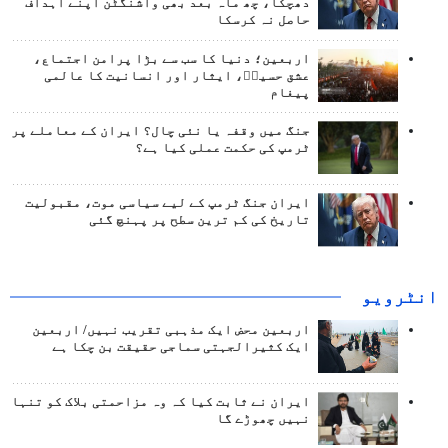
دھچکا، چھ ماہ بعد بھی واشنگٹن اپنے اہداف
حاصل نہ کرسکا
اربعین؛ دنیا کا سب سے بڑا پرامن اجتماع،
عشق حسینؑ، ایثار اور انسانیت کا عالمی
پیغام
جنگ میں وقفہ یا نئی چال؟ ایران کے معاملے پر
ٹرمپ کی حکمت عملی کیا ہے؟
ایران جنگ ٹرمپ کے لیے سیاسی موت، مقبولیت
تاریخ کی کم ترین سطح پر پہنچ گئی
انٹرويو
اربعین محض ایک مذہبی تقریب نہیں/ اربعین
ایک کثیرالجہتی سماجی حقیقت بن چکا ہے
ایران نے ثابت کیا کہ وہ مزاحمتی بلاک کو تنہا
نہیں چھوڑے گا