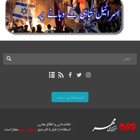
ڈیسکٹاپ نسخہ