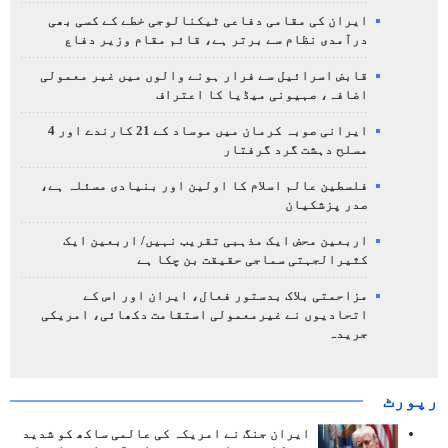
ایران کی مقامی دفاعی ٹیکنالوجی خطے کے کسی بھی
درآمدی نظام سے برتر ہے، قائم مقام وزیر دفاع
قابض اسرائیل سے فرار ہونے والوں میں غیر معمولی
اضافہ، صہیونی میڈیا کا اعتراف
ایرانی صوبہ کرمان میں موساد کے 21 کارندے اور 4
مسلح دہشت گرد گرفتار
فلسطین عالم اسلام کا اولین اور بنیادی مسئلہ ہے،
صدر پزشکیان
اربعین محض ایک مذہبی تقریب نہیں/ اربعین ایک
کثیرالجہتی سماجی حقیقت بن چکا ہے
مزاحمتی بلاک بدستور فعال، ایران اور اس کے
اتحادیوں نے غیرمعمولی استقامت دکھائی، امریکی
جریدہ
رپورٹ
ایران جنگ نے امریکہ کی عالمی ساکھ کو شدید