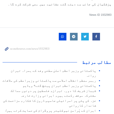
پزشکیان کی جانب سے دیئے گئے عشائیے میں بھی شرکت کرے گا۔
News ID
1932983
مطالب مرتبط
پاکستانی وزیر اعظم اعلیٰ سطحی وفد کے ہمراہ تہران
روانہ
رہبر معظم انقلاب اسلامی سے پاکستانی وزیراعظم کی ملاقات
پاکستانی وزیر اعظم تہران پہنچ گئے+ ویڈیو
شہباز شریف کا دورہ تہران، فلسطین پر دونوں ممالک
مشترکہ موقف رکھتے ہیں، ایرانی وزارت خارجہ
غزہ کی پٹی پر اسرائیلی جاسوس ڈرون کا شکار، مزاحمت کی
شاندار کاروائی
ایران کے پُرامن نیوکلیئر پروگرام کی حمایت کرتے ہیں/