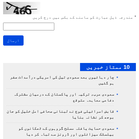
*
مندرجہ ذیل عبارت کو سامنے کے بکس میں درج کریں
ارسال
10 ممتاز خبریں
چار دہائیوں بعد سعودی تیل کی امریکی درآمدات صفر
ہو گئیں
سعودی عرب، ترکیہ اور پاکستان کے درمیان مشترکہ
دفاعی معاہدہ متوقع
قابض اسرائیلی فوج نے لبنانی صحافی امل خلیل کو جان
بوجھ کر نشانہ بنایا
سعودی حمایت یافتہ مسلح گروہوں کے ٹھکانوں کو
بیلسٹک میزائلوں اور ڈرونز سے تباہ کر دیا