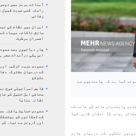
آبنائے ہرمز میں دوسر
راستہ کسی صورت قبول ن
رضائی
ایران میں نظام کی تبد
سازش ناکام، موساد کے 
افسران برطرف
چار دہائیوں بعد سعودی
امریکی درآمدات صفر ہ
سعودی عرب، ترکیہ اور
کے درمیان مشترکہ دفا
متوقع
وئے کہا ہے کہ پابندیوں سے
قابض اسرائیلی فوج نے
صحافی امل خلیل کو جان
نشانہ بنایا
ادی پابندیاں عائد کی جانے کے
سعودی حمایت یافتہ مس
تاثر ہونے کا امکان ظاہر کیا
کے ٹھکانوں کو بیلسٹک
اور ڈرونز سے تباہ کر 
دونوں ملکوں کے درمیان جاری