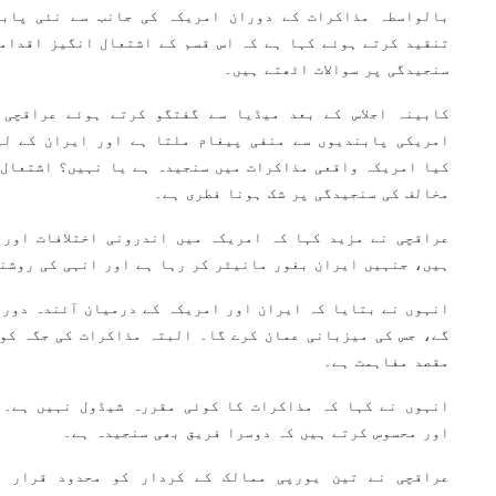
بالواسطہ مذاکرات کے دوران امریکہ کی جانب سے نئی پابن
تنقید کرتے ہوئے کہا ہے کہ اس قسم کے اشتعال انگیز اقدام
سنجیدگی پر سوالات اٹھتے ہیں۔
کابینہ اجلاس کے بعد میڈیا سے گفتگو کرتے ہوئے عراقچی 
امریکی پابندیوں سے منفی پیغام ملتا ہے اور ایران کے لیے
کیا امریکہ واقعی مذاکرات میں سنجیدہ ہے یا نہیں؟ اشتعال 
مخالف کی سنجیدگی پر شک ہونا فطری ہے۔
عراقچی نے مزید کہا کہ امریکہ میں اندرونی اختلافات اور 
ہیں، جنہیں ایران بغور مانیٹر کر رہا ہے اور انہی کی روشن
انہوں نے بتایا کہ ایران اور امریکہ کے درمیان آئندہ دور 
گے، جس کی میزبانی عمان کرے گا۔ البتہ مذاکرات کی جگہ کو
مقصد مفاہمت ہے۔
انہوں نے کہا کہ مذاکرات کا کوئی مقررہ شیڈول نہیں ہے۔ 
اور محسوس کرتے ہیں کہ دوسرا فریق بھی سنجیدہ ہے۔
عراقچی نے تین یورپی ممالک کے کردار کو محدود قرار د