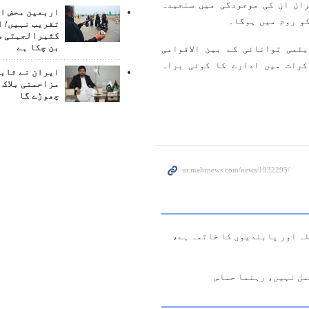
ان ان کی موجودگی میں سنجیدہ
اربعین محض ا
کو روم میں ہوگا۔
تقریب نہیں/ ا
کثیرالجہتی س
بن چکا ہے
ٹمی توانائی کے بین الاقوامی
کرات میں ادارے کا کوئی براہ
ایران نے ثابت
مزاحمتی بلاک 
چھوڑے گا
ہ اور پابندیوں کا خاتمہ ہے،
مل نہیں، رہنما حماس