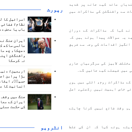
دیاں عائد کیے جانے پر شدید
رپورٹ
ات سے واشنگٹن کی مذاکرات میں
اسرائیل کا ل
نظام؛ فضائی د
باب یا محض دع
نے کہا کہ مذاکرات کے دوران
 یہ سوالات پیدا ہوتے ہیں کہ
ایران جنگ نے 
انگیز اقدامات کی وجہ سے فریق
عالمی ساکھ کو
دھچکا، چھ ماہ
واشنگٹن اپنے
نہ کرسکا
مختلف لابیز کی سرگرمیاں جاری
ی میں فیصلے کیے جائیں گے۔
اربعین؛ دنیا 
بڑا پرامن اج
حسینؑ، ایثار
کے مذاکرات روم، اٹلی میں ہوں
انسانیت کا ع
ئی خاص اہمیت نہیں رکھتی، اصل
جنگ میں وقفہ 
ایران کے معام
کی حکمت عملی 
ہم وقت ضائع نہیں کرنا چاہتے
انٹرويو
یتے ہوئے کہا کہ ان کی غلط