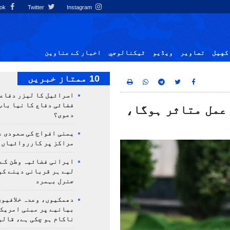
Facebook
Twitter
Instagram
کهيل
تصاوير
ویڈیو
ٹيكنالوجي
اخبار کے عناوین
10 ممتاز خبریں
اسرائیل کا لیزر دفاع
فضائی دفاع کا نیا باب
عمل متاثر ہوگا،
دعوی؟
یمنی افواج کی سعودی ع
مراکز پر کارروائیاں 
ایرانی فضائیہ وطن کے 
لیے ہر قربانی دینے کو
جنرل بہمرد
دھمکیوں، وعدہ خلافیوں
بیانیے پر مبنی امریک
ناکام ہو چکی ہے، قالی