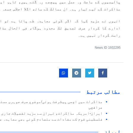
پالیسیوں کے باعث وہ عمل میں پیچھے رہ گئے ہیں، تاہم ایر
مذاکرات کے لیے تیار ہے۔ ان ممالک کے ساتھ اگلا اجلاس جمعہ 
انہوں نے مزید کہا کہ اگر کوئی معاہدہ طے پاتا ہے تو ای
ادارے کا کردار صرف تصدیق تک محدود ہوگا، فی الحال مذا
راست کردار نہیں ہے۔
News ID
1932295
مطالب مرتبط
مذاکرات میں اچھی پیشرفت ہوئی/موضوع صرف جوہری مسئل
عراقچی
ایران-امریکہ مذاکرات، تہران سے مزید تفصیلات جاری
فلسطینی قوم کے مفادات سے متصادم کوئی بھی معاہدہ ع
لیبلز