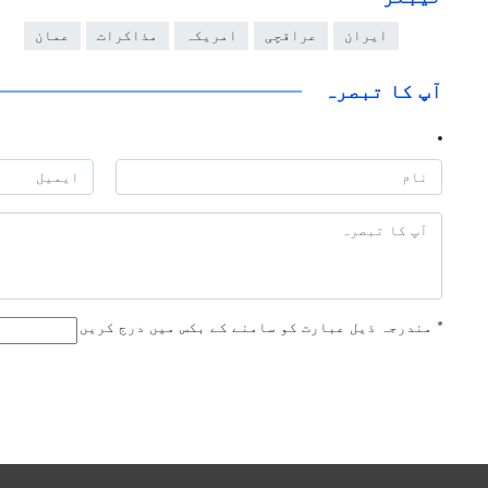
ایران
عراقچی
امریکہ
مذاکرات
عمان
آپ کا تبصرہ
*
مندرجہ ذیل عبارت کو سامنے کے بکس میں درج کریں