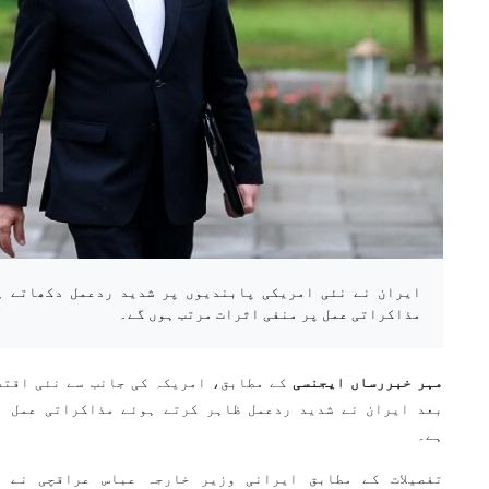
ایران نے نئی امریکی پابندیوں پر شدید ردعمل دکھاتے ہ
مذاکراتی عمل پر منفی اثرات مرتب ہوں گے۔
مہر خبررساں ایجنسی
کے مطابق، امریکہ کی جانب سے نئی اقتص
بعد ایران نے شدید ردعمل ظاہر کرتے ہوئے مذاکراتی عمل م
ہے۔
تفصیلات کے مطابق ایرانی وزیر خارجہ عباس عراقچی نے 