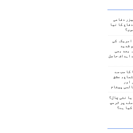
یزر دفاعی
فاع کا نیا
وی؟
امریکہ کی
 شدید
 بعد بھی
 اہداف حاصل
کا سب سے
تماع، عشق
 اور
المی پیغام
یا نئی چال؟
لے پر ٹرمپ
کیا ہے؟