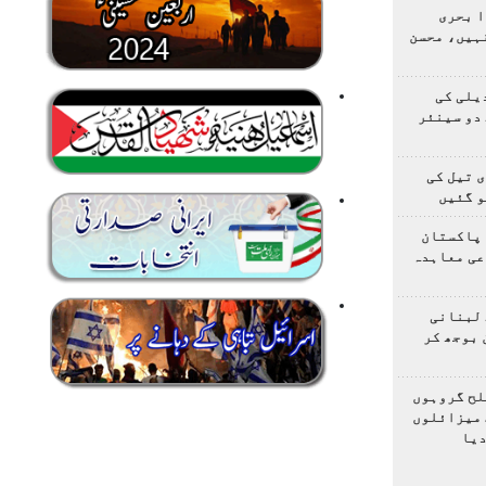
ا بحری
ہیں، محسن
یلی کی
دو سینئر
 تیل کی
و گئیں
 پاکستان
عی معاہدہ
 لبنانی
 بوجھ کر
لح گروہوں
 میزائلوں
دیا