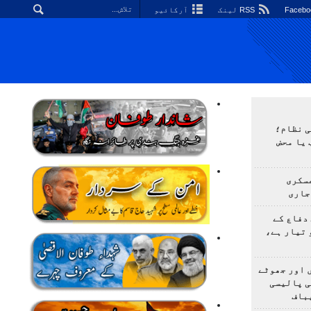
RSS لینک
آرکائیو
ی نظام؛
 یا محض
سکری
جاری
دفاع کے
 تیار ہے،
 اور جھوٹے
ی پالیسی
باف