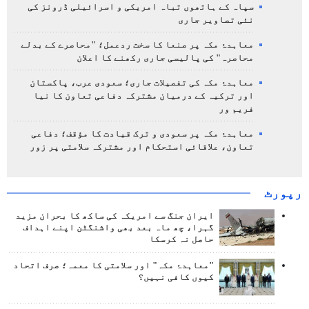
سپاہ کے ہاتھوں تباہ امریکی و اسرائیلی ڈرونز کی
نئی تصاویر جاری
معاہدۂ مکہ پر صنعا کا سخت ردعمل؛ "محاصرے کے بدلے
محاصرہ" کی پالیسی جاری رکھنے کا اعلان
معاہدۂ مکہ کی تفصیلات جاری؛ سعودی عرب، پاکستان
اور ترکیہ کے درمیان مشترکہ دفاعی تعاون کا نیا
فریم ور
معاہدۂ مکہ پر سعودی و ترک قیادت کا مؤقف؛ دفاعی
تعاون، علاقائی استحکام اور مشترکہ سلامتی پر زور
رپورٹ
ایران جنگ سے امریکہ کی ساکھ کا بحران مزید
گہرا، چھ ماہ بعد بھی واشنگٹن اپنے اہداف
حاصل نہ کرسکا
"معاہدۂ مکہ" اور سلامتی کا معمہ؛ صرف اتحاد
کیوں کافی نہیں؟