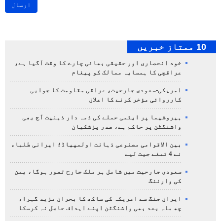
ارسال
10 ممتاز خبریں
خود انحصاری اور حقیقی بھائی چارے کا وقت آگیا ہے،
عراقچی کا ہمسایہ ممالک کو پیغام
امریکی-سعودی جارحیت، عراقی مقاومت کا جوابی
کارروائی مؤخر کرنے کا اعلان
ہیروشیما پر ایٹمی حملے کی ذمہ دار ذہنیت آج بھی
واشنگٹن پر حاکم ہے، صدر پزشکیان
بین الاقوامی مصنوعی ذہانت اولمپیاڈ؛ ایرانی طلباء
نے 4 تمغے جیت لیے
سعودی جارحیت میں شامل ہر ملک جارح تصور ہوگا، یمن
کی وارننگ
ایران جنگ سے امریکہ کی ساکھ کا بحران مزید گہرا،
چھ ماہ بعد بھی واشنگٹن اپنے اہداف حاصل نہ کرسکا