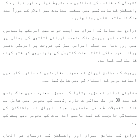
کشیدگی کے خاتمے کی ضمانتوں سے مشروط کیا ہے اور کہا ہے کہ
واشنگٹن کے ساتھ کسی بھی ممکنہ معاہدے میں اعلان کے فوراً بعد
جنگ کا خاتمہ شامل ہونا چاہیے۔
ذرائع نے بتایا کہ ایران نے اپنے جواب میں امریکی پابندیوں
کے خاتمے اور بیرون ملک منجمد ایرانی اثاثوں کی بحالی پر
بھی زور دیا ہے جبکہ ایرانی تیل کی فروخت پر امریکی دفتر
برائے غیر ملکی اثاثہ جات کنٹرول کی پابندیوں کو ختم کرنے
کا مطالبہ کیا ہے۔
رپورٹ کے مطابق ایران نے مجوزہ مفاہمتوں کے دائرہ کار میں
آبنائے ہرمز کے انتظام کو بھی شامل کیا ہے۔
سفارتی ذرائع نے مزید بتایا کہ مجوزہ معاہدے میں جنگ بندی
کے بعد 30 دن تک مذاکرات جاری رکھنے کی تجویز بھی شامل ہے
تاکہ تفصیلات طے کی جاسکیں، جبکہ ایران نے واشنگٹن کی
سنجیدگی جانچنے کے لیے باہمی اقدامات کی تجویز بھی پیش کی
ہے۔
ذرائع کے مطابق تہران اور واشنگٹن کے درمیان فی الحال