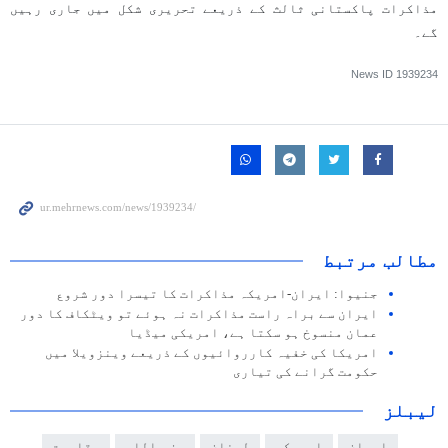
مذاکرات پاکستانی ثالث کے ذریعے تحریری شکل میں جاری رہیں
گے۔
News ID
1939234
مطالب مرتبط
جنیوا: ایران-امریکہ مذاکرات کا تیسرا دور شروع
ایران سے براہ راست مذاکرات نہ ہوئے تو ویٹکاف کا دور
عمان منسوخ ہو سکتا ہے، امریکی میڈیا
امریکا کی خفیہ کارروائیوں کے ذریعے وینزویلا میں
حکومت گرانے کی تیاری
لیبلز
ایران
امریکہ
لبنان
حزب اللہ
مقاومت