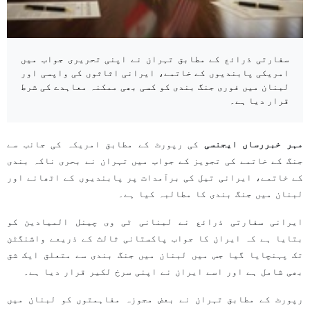
سفارتی ذرائع کے مطابق تہران نے اپنی تحریری جواب میں
امریکی پابندیوں کے خاتمے، ایرانی اثاثوں کی واپسی اور
لبنان میں فوری جنگ بندی کو کسی بھی ممکنہ معاہدے کی شرط
قرار دیا ہے۔
مہر خبررساں ایجنسی
کی رپورٹ کے مطابق امریکہ کی جانب سے
جنگ کے خاتمے کی تجویز کے جواب میں تہران نے بحری ناکہ بندی
کے خاتمے، ایرانی تیل کی برآمدات پر پابندیوں کے اٹھانے اور
لبنان میں جنگ بندی کا مطالبہ کیا ہے۔
ایرانی سفارتی ذرائع نے لبنانی ٹی وی چینل المیادین کو
بتایا ہے کہ ایران کا جواب پاکستانی ثالث کے ذریعے واشنگٹن
تک پہنچایا گیا جس میں لبنان میں جنگ بندی سے متعلق ایک شق
بھی شامل ہے اور اسے ایران نے اپنی سرخ لکیر قرار دیا ہے۔
رپورٹ کے مطابق تہران نے بعض مجوزہ مفاہمتوں کو لبنان میں