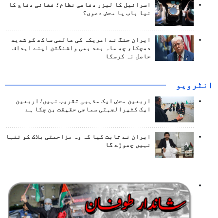
اسرائیل کا لیزر دفاعی نظام؛ فضائی دفاع کا
نیا باب یا محض دعوی؟
ایران جنگ نے امریکہ کی عالمی ساکھ کو شدید
دھچکا، چھ ماہ بعد بھی واشنگٹن اپنے اہداف
حاصل نہ کرسکا
انٹرويو
اربعین محض ایک مذہبی تقریب نہیں/ اربعین
ایک کثیرالجہتی سماجی حقیقت بن چکا ہے
ایران نے ثابت کیا کہ وہ مزاحمتی بلاک کو تنہا
نہیں چھوڑے گا