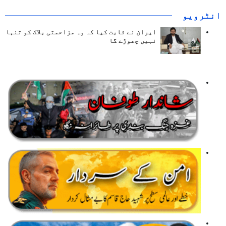
انٹرويو
ایران نے ثابت کیا کہ وہ مزاحمتی بلاک کو تنہا
نہیں چھوڑے گا