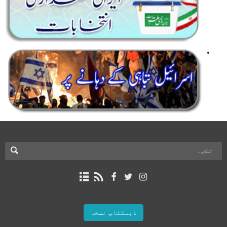
ڈیسکٹاپ نسخہ