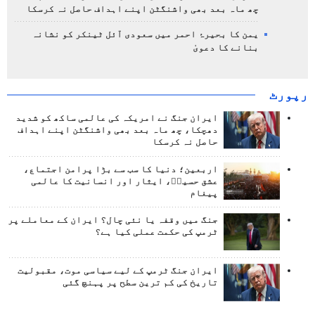
چھ ماہ بعد بھی واشنگٹن اپنے اہداف حاصل نہ کرسکا
یمن کا بحیرۂ احمر میں سعودی آئل ٹینکر کو نشانہ
بنانے کا دعویٰ
رپورٹ
ایران جنگ نے امریکہ کی عالمی ساکھ کو شدید
دھچکا، چھ ماہ بعد بھی واشنگٹن اپنے اہداف
حاصل نہ کرسکا
اربعین؛ دنیا کا سب سے بڑا پرامن اجتماع،
عشق حسینؑ، ایثار اور انسانیت کا عالمی
پیغام
جنگ میں وقفہ یا نئی چال؟ ایران کے معاملے پر
ٹرمپ کی حکمت عملی کیا ہے؟
ایران جنگ ٹرمپ کے لیے سیاسی موت، مقبولیت
تاریخ کی کم ترین سطح پر پہنچ گئی