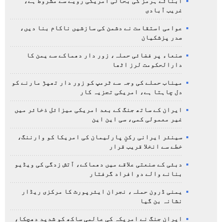
آبنائے ہرمز کی بحالی امریکی رویے سے مشروط ہے،
غریب آبادی
عوامی استقامت نے دشمن کی سازشیں ناکام بنا دیں،
صدر پزشکیان
صنعاء پر فضائی حملہ، زور دار دھماکے سے یمن کا
دارالحکومت لرز اٹھا
میناب حملے کی وجہ سے ٹرمپ کو زور دار تھپڑ مارنے کو
دل چاہتا ہے، امریکی تجزیہ کار
ایران کے ساتھ جنگ کے بعد امریکی میزائل ذخائر میں
غیر معمولی کمی، سی این این
سینئر ایرانی رکنِ پارلیمان کی امریکا کو وارننگ،
خطے سے انخلا قریب قرار
دبئی کے صنعتی علاقے میں دھماکے، آتش زدگی کی ویڈیو
بنانے والے دو افراد گرفتار
یمنی ڈرون حملہ، نجران ایئرپورٹ کا مرکزی ریڈار
نشانہ بن گیا
ایران جنگ نے امریکہ کی عالمی ساکھ کو شدید دھچکا،