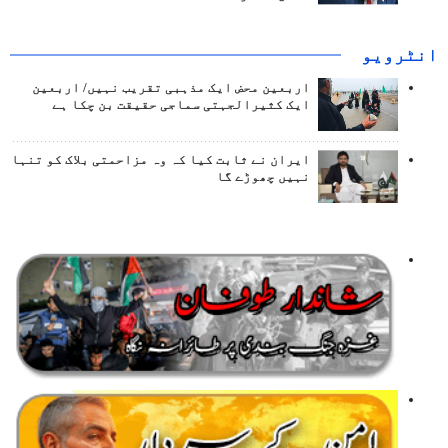
انٹرويو
اربعین محض ایک مذہبی تقریب نہیں/ اربعین
ایک کثیرالجہتی سماجی حقیقت بن چکا ہے
ایران نے ثابت کیا کہ وہ مزاحمتی بلاک کو تنہا
نہیں چھوڑے گا