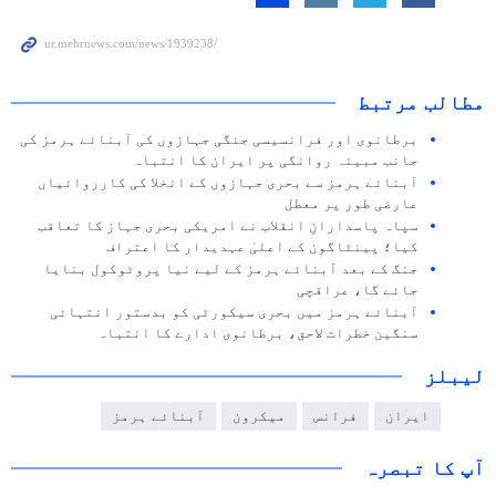
مطالب مرتبط
برطانوی اور فرانسیسی جنگی جہازوں کی آبنائے ہرمز کی
جانب مبینہ روانگی پر ایران کا انتباہ
آبنائے ہرمز سے بحری جہازوں کے انخلا کی کارروائیاں
عارضی طور پر معطل
سپاہ پاسدارانِ انقلاب نے امریکی بحری جہاز کا تعاقب
کیا؛ پینٹاگون کے اعلیٰ عہدیدار کا اعتراف
جنگ کے بعد آبنائے ہرمز کے لیے نیا پروٹوکول بنایا
جائے گا، عراقچی
آبنائے ہرمز میں بحری سیکورٹی کو بدستور انتہائی
سنگین خطرات لاحق، برطانوی ادارے کا انتباہ
لیبلز
ایران
فرانس
میکرون
آبنائے ہرمز
آپ کا تبصرہ