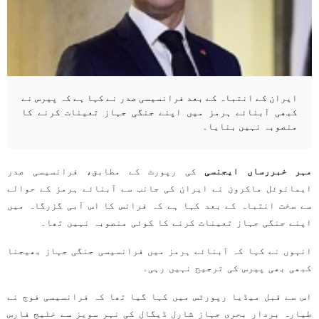
ایران کے انتباہ کے بعد فرانسیسی صدر نے کہا ہے کہ پیرس نے
کبھی آبنائے ہرمز میں اپنے جنگی جہاز تعینات کرنے کا
منصوبہ نہیں بنایا۔
مہر خبررساں ایجنسی
کی رپورٹ کے مطابق، فرانسیسی صدر
ایمانوئل ماکرون نے ایران کی جانب سے آبنائے ہرمز کے حوالے
سے سخت انتباہ کے بعد کہا ہے کہ فرانس کا اس آبی گزرگاہ میں
اپنے جنگی جہاز تعینات کرنے کا کوئی منصوبہ نہیں تھا۔
انہوں نے کہا کہ آبنائے ہرمز میں فرانسیسی جنگی جہاز بھیجنا
کبھی بھی پیرس کی ترجیح نہیں رہی۔
اس سے قبل میڈیا رپورٹس میں کہا گیا تھا کہ فرانسیسی فوج نے
طیارہ بردار بحری جہاز شارل ڈیگال کی نہر سویز سے خلیج فارس