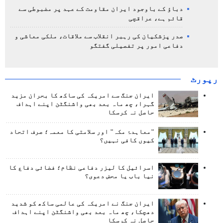
دباؤ کے باوجود ایران مقاومت کے عہد پر مضبوطی سے
قائم ہے، عراقچی
صدر پزشکیان کی رہبر انقلاب سے ملاقات، ملکی معاشی و
دفاعی امور پر تفصیلی گفتگو
رپورٹ
ایران جنگ سے امریکہ کی ساکھ کا بحران مزید
گہرا، چھ ماہ بعد بھی واشنگٹن اپنے اہداف
حاصل نہ کرسکا
"معاہدۂ مکہ" اور سلامتی کا معمہ؛ صرف اتحاد
کیوں کافی نہیں؟
اسرائیل کا لیزر دفاعی نظام؛ فضائی دفاع کا
نیا باب یا محض دعوی؟
ایران جنگ نے امریکہ کی عالمی ساکھ کو شدید
دھچکا، چھ ماہ بعد بھی واشنگٹن اپنے اہداف
حاصل نہ کرسکا