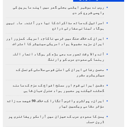
روس نے بوشہر ایٹمی بجلی گھر میں اپنے ماہرین کی
واپسی شروع کر دی
اسرائیل کے ساتھ مذاکرات کا نیا دور آئندہ ماہ نہیں
ہوگا، لبنانی سفارتی ذرائع
ایران کے خلاف جنگ میں ٹرمپ ناکام، امریکہ کمزور اور
ایران مزید مضبوط ہوا، امریکی سینیٹر کا اعتراف
آنے والا وقت تصور سے بھی بڑھ کر ہوگا، انصار اللہ
رہنما کی سعودی عرب کو وارننگ
محسن رضائی ایران کی اعلیٰ قومی سلامتی کونسل کے
سیکریٹری مقرر
دشمن ایرانی قوم اور مسلح افواج کے عزم کے سامنے
گھٹنے ٹیکنے پر مجبور ہوا، جنرل جہان شاہی
ایران، پولٹری وائرس آنگارا کے خلاف 90 فیصد سے زائد
مؤثر مقامی ویکسین تیار
یمن کا سعودی عرب کے جیزان میں آرامکو ریفائنری پر
ڈرون حملہ