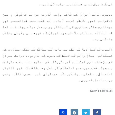
کی طرف پیش قدمی کی تصاویر جاری کی تھیں۔
دوسری جانب ایران کے نائب وزیر خارجہ برائے قانونی و بین
الاقوامی امور کاظم غریب آبادی نے خطے میں فرانسیسی اور
برطانوی جنگی جہازوں کی تعیناتی پر ردعمل دیتے ہوئے کہا تھا
کہ آبنائے ہرمز کی سلامتی صرف ایران کے ذریعے ہی یقینی بنائی
جاسکتی ہے۔
انہوں نے کہا تھا کہ خطے سے باہر کے ممالک کے جنگی جہازوں کی
تعیناتی، جہاز رانی کے تحفظ کے دعوے کے باوجود، دراصل بحران
کو بڑھانے اور ایک اہم آبی گزرگاہ کو عسکری بنانے کے مترادف
ہے جبکہ خطے میں عدم استحکام کی اصل وجہ طاقت کا غیر قانونی
استعمال، ساحلی ریاستوں کو دھمکیاں اور بحری ناکہ بندی
جیسے اقدامات ہیں۔
News ID
1939238