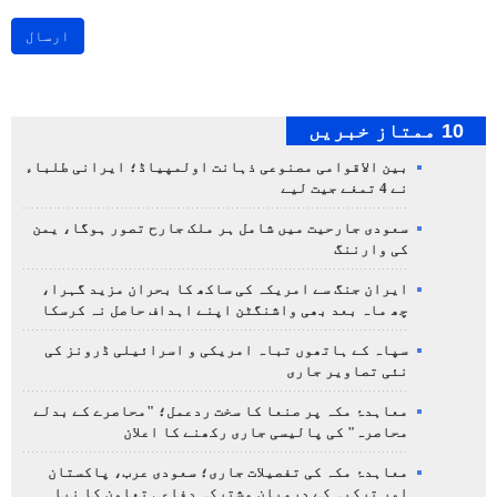
ارسال
10 ممتاز خبریں
بین الاقوامی مصنوعی ذہانت اولمپیاڈ؛ ایرانی طلباء
نے 4 تمغے جیت لیے
سعودی جارحیت میں شامل ہر ملک جارح تصور ہوگا، یمن
کی وارننگ
ایران جنگ سے امریکہ کی ساکھ کا بحران مزید گہرا،
چھ ماہ بعد بھی واشنگٹن اپنے اہداف حاصل نہ کرسکا
سپاہ کے ہاتھوں تباہ امریکی و اسرائیلی ڈرونز کی
نئی تصاویر جاری
معاہدۂ مکہ پر صنعا کا سخت ردعمل؛ "محاصرے کے بدلے
محاصرہ" کی پالیسی جاری رکھنے کا اعلان
معاہدۂ مکہ کی تفصیلات جاری؛ سعودی عرب، پاکستان
اور ترکیہ کے درمیان مشترکہ دفاعی تعاون کا نیا