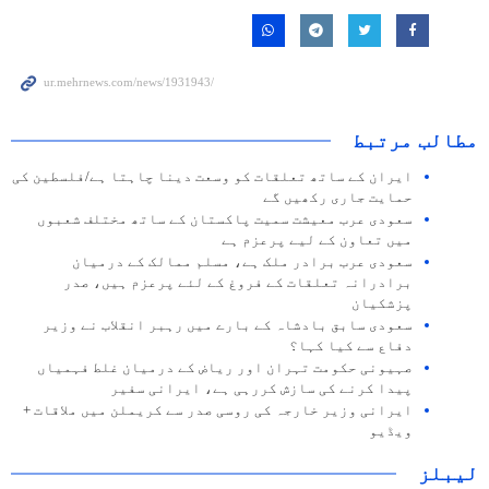
مطالب مرتبط
ایران کے ساتھ تعلقات کو وسعت دینا چاہتا ہے/فلسطین کی
حمایت جاری رکھیں گے
سعودی عرب معیشت سمیت پاکستان کے ساتھ مختلف شعبوں
میں تعاون کے لیے پرعزم ہے
سعودی عرب برادر ملک ہے، مسلم ممالک کے درمیان
برادرانہ تعلقات کے فروغ کے لئے پرعزم ہیں، صدر
پزشکیان
سعودی سابق بادشاہ کے بارے میں رہبر انقلاب نے وزیر
دفاع سے کیا کہا؟
صہیونی حکومت تہران اور ریاض کے درمیان غلط فہمیاں
پیدا کرنے کی سازش کررہی ہے، ایرانی سفیر
ایرانی وزیر خارجہ کی روسی صدر سے کریملن میں ملاقات +
ویڈیو
لیبلز