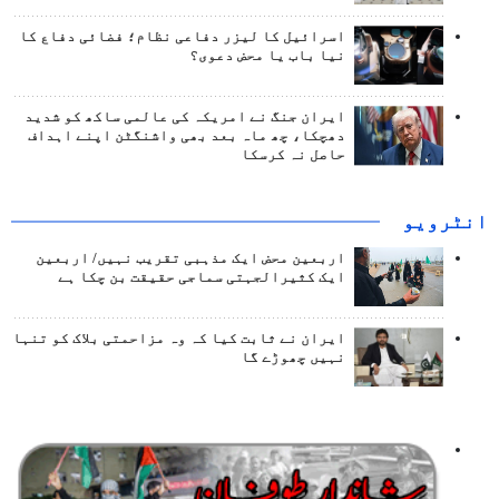
اسرائیل کا لیزر دفاعی نظام؛ فضائی دفاع کا
نیا باب یا محض دعوی؟
ایران جنگ نے امریکہ کی عالمی ساکھ کو شدید
دھچکا، چھ ماہ بعد بھی واشنگٹن اپنے اہداف
حاصل نہ کرسکا
انٹرويو
اربعین محض ایک مذہبی تقریب نہیں/ اربعین
ایک کثیرالجہتی سماجی حقیقت بن چکا ہے
ایران نے ثابت کیا کہ وہ مزاحمتی بلاک کو تنہا
نہیں چھوڑے گا