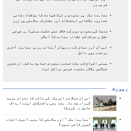
فریم ور
معاہدۂ مکہ پر سعودی و ترک قیادت کا مؤقف؛ دفاعی
تعاون، علاقائی استحکام اور مشترکہ سلامتی پر زور
صنعا کی سعودی عرب کے خلاف نئی حکمت عملی؛ ہر فوجی
نقل و حرکت کو نشانہ بنانے کا اعلان
ایران اور عمان کے درمیان آبنائے ہرمز معاہدہ آخری
مرحلے میں داخل
یمنی افواج کے بڑے حملے، سعودی حمایت یافتہ درجنوں
جنگجو ہلاک، متعدد فوجی مراکز تباہ
رپورٹ
ایران جنگ سے امریکہ کی ساکھ کا بحران مزید
گہرا، چھ ماہ بعد بھی واشنگٹن اپنے اہداف
حاصل نہ کرسکا
"معاہدۂ مکہ" اور سلامتی کا معمہ؛ صرف اتحاد
کیوں کافی نہیں؟