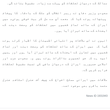
ممالک کے درمیان تعلقات کو پہلے سے زیادہ مضبوط بنائے گی۔
سعودی وزیر دفاع نے رہبر انقلاب کو ملک کے بادشاہ کا پیغام
پہنچاتے ہوئے کہا کہ مجھے آپ سے مل کر بہت خوشی ہوئی، میں
ایران کے ساتھ تمام شعبوں میں تعلقات کو وسعت دینے کے
ایجنڈے کے ساتھ تہران آیا ہوں۔
انہوں نے اس ملاقات پر انتہائی اطمینان کا اظہار کرتے ہوئے
کہا کہ میں ایران کے ساتھ تعلقات کو وسعت دینے اور تمام
شعبوں میں تعاون کے ایجنڈے کے ساتھ تہران آیا ہوں اور ہمیں
امید ہے کہ جو تعمیری مذاکرات ہوئے ہیں وہ سعودی عرب اور
اسلامی جمہوریہ ایران کے درمیان ماضی کی نسبت مضبوط تعلقات
فراہم کریں گے۔
ملاقات میں ایرانی مسلح افواج کے چیف آف جنرل اسٹاف، جنرل
محمد باقری بھی موجود تھے۔
News ID
1931943