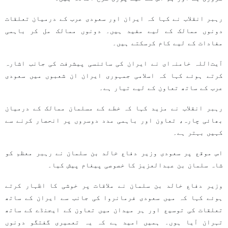
رہبر انقلاب نے کہا کہ ایران اور سعودی عرب کے درمیان تعلقات
دونوں ممالک کے لیے مفید ہیں۔ دونوں ممالک مل کر باہمی
مفادات کے لیے کام کرسکتے ہیں۔
آیت‌اللہ خامنہ‌ای نے ایران کی سائنسی پیشرفت کی جانب اشارہ
کرتے ہوئے کہا کہ اسلامی جمہوری ایران ان شعبوں میں سعودی
عرب کے ساتھ تعاون کے لیے تیار ہے۔
رہبر انقلاب نے مزید کہا کہ خطے کے مسلمان ممالک کے درمیان
بھائی چارہ، تعاون اور باہمی مدد دوسروں پر انحصار کرنے سے
کہیں بہتر ہے۔
اس موقع پر سعودی وزیر دفاع خالد بن سلمان نے رہبر معظم کو
شاہ سلمان بن عبدالعزیز کا خصوصی پیغام پیش کیا۔
وزیر دفاع خالد بن سلمان نے ملاقات پر خوشی کا اظہار کرتے
ہوئے کہا کہ میں سعودی فرمانروا کی جانب سے ایران کے ساتھ
تعلقات کی توسیع اور ہر میدان میں تعاون کے ایجنڈے کے ساتھ
تہران آیا ہوں۔ ہمیں امید ہے کہ یہ تعمیری گفتگو دونوں