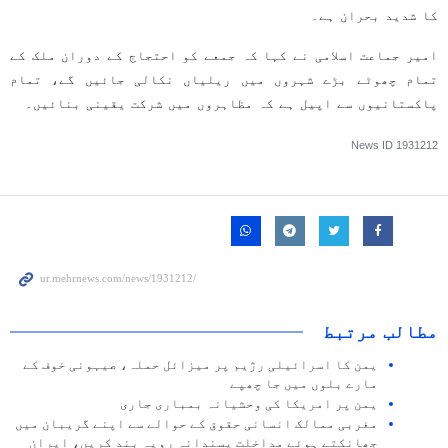
کا شدید بحران ہے۔
امیر جماعت اسلامی نے کہا کہ جمعے کو احتجاج کے دوران ملک کے
تمام چھوٹے بڑے شہروں میں ریلیاں نکالی جائیں گے، تمام
پاکستانیوں سے اپیل ہے کہ مظاہروں میں شرکت یقینی بنائیں۔
News ID
1931212
مطالب مرتبط
یمن کا اسرائیلی رژیم پر میزائل حملہ، صیہونی خوف کے
مارے بلوں میں جا چھپے
یمن پر امریکا کی وحشیانہ بمباری جاری
مغربی ممالک انسانی حقوق کے حوالے سے اپنے گریبان میں
جھانکتے ہوئے مداخلت پسندانہ رویہ بند کریں، ایران