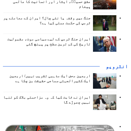
عشق حسینؑ، ایثار اور انسانیت کا عالمی
پیغام
جنگ میں وقفہ یا نئی چال؟ ایران کے معاملے پر
ٹرمپ کی حکمت عملی کیا ہے؟
ایران جنگ ٹرمپ کے لیے سیاسی موت، مقبولیت
تاریخ کی کم ترین سطح پر پہنچ گئی
انٹرويو
اربعین محض ایک مذہبی تقریب نہیں/ اربعین
ایک کثیرالجہتی سماجی حقیقت بن چکا ہے
ایران نے ثابت کیا کہ وہ مزاحمتی بلاک کو تنہا
نہیں چھوڑے گا