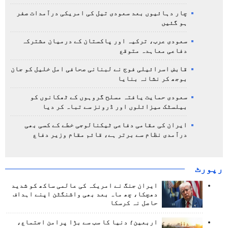
چار دہائیوں بعد سعودی تیل کی امریکی درآمدات صفر
ہو گئیں
سعودی عرب، ترکیہ اور پاکستان کے درمیان مشترکہ
دفاعی معاہدہ متوقع
قابض اسرائیلی فوج نے لبنانی صحافی امل خلیل کو جان
بوجھ کر نشانہ بنایا
سعودی حمایت یافتہ مسلح گروہوں کے ٹھکانوں کو
بیلسٹک میزائلوں اور ڈرونز سے تباہ کر دیا
ایران کی مقامی دفاعی ٹیکنالوجی خطے کے کسی بھی
درآمدی نظام سے برتر ہے، قائم مقام وزیر دفاع
رپورٹ
ایران جنگ نے امریکہ کی عالمی ساکھ کو شدید
دھچکا، چھ ماہ بعد بھی واشنگٹن اپنے اہداف
حاصل نہ کرسکا
اربعین؛ دنیا کا سب سے بڑا پرامن اجتماع،