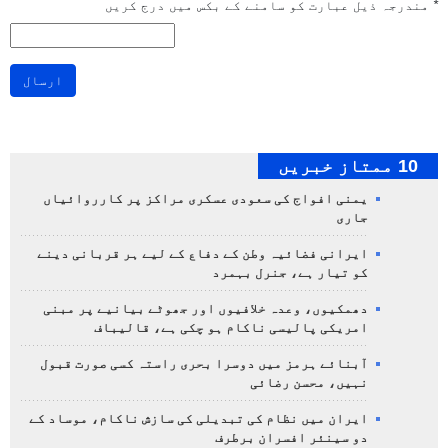
*
مندرجہ ذیل عبارت کو سامنے کے بکس میں درج کریں
ارسال
10 ممتاز خبریں
یمنی افواج کی سعودی عسکری مراکز پر کارروائیاں
جاری
ایرانی فضائیہ وطن کے دفاع کے لیے ہر قربانی دینے
کو تیار ہے، جنرل بہمرد
دھمکیوں، وعدہ خلافیوں اور جھوٹے بیانیے پر مبنی
امریکی پالیسی ناکام ہو چکی ہے، قالیباف
آبنائے ہرمز میں دوسرا بحری راستہ کسی صورت قبول
نہیں، محسن رضائی
ایران میں نظام کی تبدیلی کی سازش ناکام، موساد کے
دو سینئر افسران برطرف