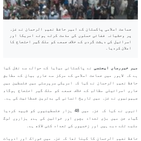
جماعت اسلامی پاکستان کے امیر حافظ نعیم الرحمان نے غزہ
پر وحشیانہ فضائی حملوں کی مذمت کرتے ہوئے امریکا اور
اسرائیل کی دہشت گردی کے خلاف جمعے کو ملک گیر احتجاج کا
اعلان کردیا۔
مہر خبررساں ایجنسی
نے پاکستانی میڈیا کے حوالے سے نقل کیا
ہے کہ لاہور میں جماعت اسلامی کے مرکز سے جاری بیان کے مطابق
حافظ نعیم الرحمان نے کہا کہ امریکی سرپرستی میں فلسطین میں
جاری اسرائیلی مظالم کے خلاف جمعے کو ملک گیر احتجاج ہوگا،
صہیونیوں نے غزہ میں تاریخ انسانی کی بدترین فسطائیت کی ہے۔
انہوں نے کہا کہ غزہ میں 48 ہزار فلسطینیوں کو شہید کردیا
گیا، جن میں بڑی تعداد بچوں اور خواتین کی ہے، ہزاروں لوگ
ملبے تلے دبے ہیں اور زخمیوں کی تعداد کئی لاکھ ہے۔
حافظ نعیم الرحمان کا کہنا تھا کہ غزہ میں خوراک اور ادویات