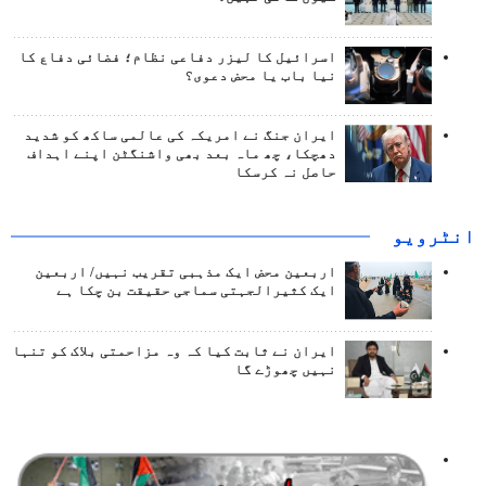
اسرائیل کا لیزر دفاعی نظام؛ فضائی دفاع کا
نیا باب یا محض دعوی؟
ایران جنگ نے امریکہ کی عالمی ساکھ کو شدید
دھچکا، چھ ماہ بعد بھی واشنگٹن اپنے اہداف
حاصل نہ کرسکا
انٹرويو
اربعین محض ایک مذہبی تقریب نہیں/ اربعین
ایک کثیرالجہتی سماجی حقیقت بن چکا ہے
ایران نے ثابت کیا کہ وہ مزاحمتی بلاک کو تنہا
نہیں چھوڑے گا