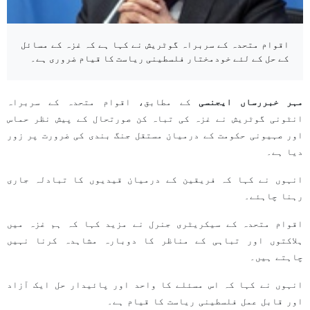
اقوام متحدہ کے سربراہ گوٹریش نے کہا ہے کہ غزہ کے مسائل
کے حل کے لئے خودمختار فلسطینی ریاست کا قیام ضروری ہے۔
مہر خبررساں ایجنسی
کے مطابق، اقوام متحدہ کے سربراہ
انٹونی گوٹریش نے غزہ کی تباہ کن صورتحال کے پیش نظر حماس
اور صہیونی حکومت کے درمیان مستقل جنگ بندی کی ضرورت پر زور
دیا ہے۔
انہوں نے کہا کہ فریقین کے درمیان قیدیوں کا تبادلہ جاری
رہنا چاہئے۔
اقوام متحدہ کے سیکریٹری جنرل نے مزید کہا کہ ہم غزہ میں
ہلاکتوں اور تباہی کے مناظر کا دوبارہ مشاہدہ کرنا نہیں
چاہتے ہیں۔
انہوں نے کہا کہ اس مسئلے کا واحد اور پائیدار حل ایک آزاد
اور قابل عمل فلسطینی ریاست کا قیام ہے۔