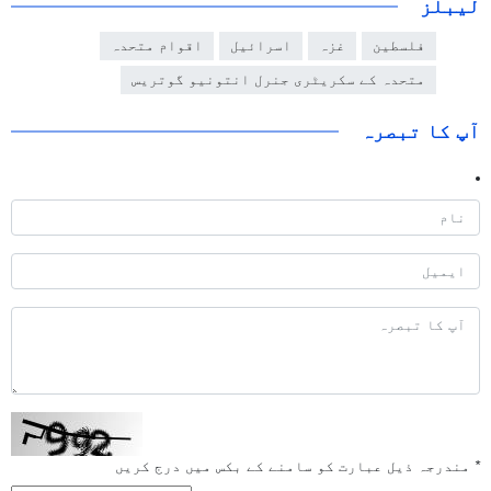
لیبلز
فلسطین
غزہ
اسرائیل
اقوام متحدہ
متحدہ کے سکریٹری جنرل انتونیو گوتریس
آپ کا تبصرہ
*
مندرجہ ذیل عبارت کو سامنے کے بکس میں درج کریں