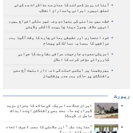
آبنائے ہرمز کھولنے کا عمان سے مذاکرات سے کوئی
تعلق نہیں، ایرانی پاسداران انقلاب
خطے میں بدامنی کی بنیادی وجہ غیر ملکی افواج ہیں،
انہیں علاقہ چھوڑ دینا چاہیے، ڈاکٹر ولایتی
خود انحصاری اور حقیقی بھائی چارے کا وقت آگیا ہے،
عراقچی کا ہمسایہ ممالک کو پیغام
امریکی-سعودی جارحیت، عراقی مقاومت کا جوابی
کارروائی مؤخر کرنے کا اعلان
ہیروشیما پر ایٹمی حملے کی ذمہ دار ذہنیت آج بھی
واشنگٹن پر حاکم ہے، صدر پزشکیان
رپورٹ
ایران جنگ سے امریکہ کی ساکھ کا بحران مزید
گہرا، چھ ماہ بعد بھی واشنگٹن اپنے اہداف
حاصل نہ کرسکا
"معاہدۂ مکہ" اور سلامتی کا معمہ؛ صرف اتحاد
کیوں کافی نہیں؟