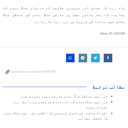
یاد رہے کہ حماس اور صہیونی حکومت کے درمیان جنگ بندی کے
معاہدے کے بعد عالمی سطح پر عارضی جنگ بندی کو مستقل جنگ
بندی میں بدلنے کی ضرورت پر زور دیا جارہا ہے۔
News ID
1930180
مطالب مرتبط
غزہ میں مستقل جنگ بندی چاہتے ہیں، سعودی عرب
غزہ میں جنگ بندی کے لئے تمام فریقوں سے رابطہ ہے،
اقوام متحدہ
اقوام متحدہ کی جنرل اسمبلی کا اجلاس، غزہ میں جنگ بندی
کا متفقہ مطالبہ