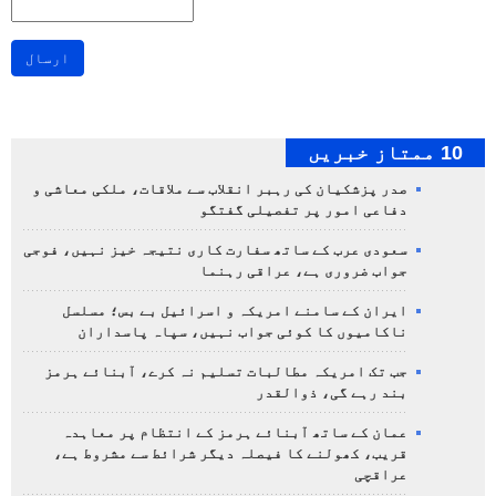
ارسال
10 ممتاز خبریں
صدر پزشکیان کی رہبر انقلاب سے ملاقات، ملکی معاشی و
دفاعی امور پر تفصیلی گفتگو
سعودی عرب کے ساتھ سفارت کاری نتیجہ خیز نہیں، فوجی
جواب ضروری ہے، عراقی رہنما
ایران کے سامنے امریکہ و اسرائیل بے بس؛ مسلسل
ناکامیوں کا کوئی جواب نہیں، سپاہ پاسداران
جب تک امریکہ مطالبات تسلیم نہ کرے، آبنائے ہرمز
بند رہے گی، ذوالقدر
عمان کے ساتھ آبنائے ہرمز کے انتظام پر معاہدہ
قریب، کھولنے کا فیصلہ دیگر شرائط سے مشروط ہے،
عراقچی