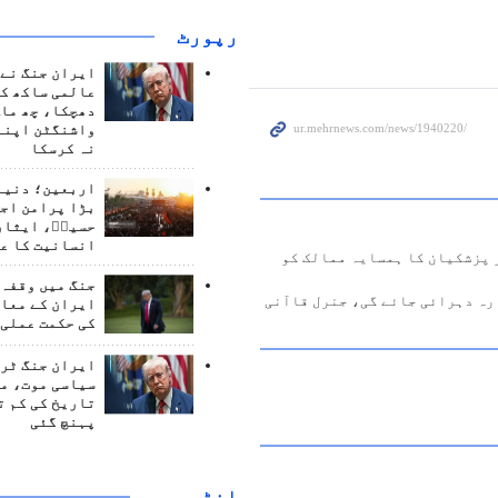
رپورٹ
ایران جنگ نے 
عالمی ساکھ کو
دھچکا، چھ ماہ
واشنگٹن اپنے
نہ کرسکا
اربعین؛ دنیا 
بڑا پرامن اج
حسینؑ، ایثار
انسانیت کا ع
 پزشکیان کا ہمسایہ ممالک کو
جنگ میں وقفہ 
ایران کے معام
کی حکمت عملی 
ایران جنگ ٹرم
سیاسی موت، م
تاریخ کی کم ت
پہنچ گئی
انٹرويو