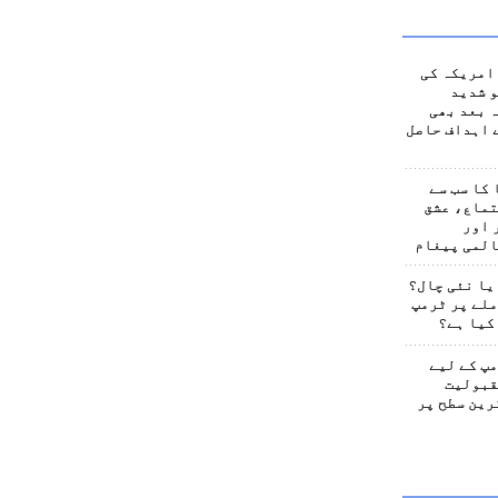
امریکہ کی
 شدید
 بعد بھی
 اہداف حاصل
کا سب سے
تماع، عشق
 اور
المی پیغام
یا نئی چال؟
لے پر ٹرمپ
کیا ہے؟
پ کے لیے
قبولیت
رین سطح پر