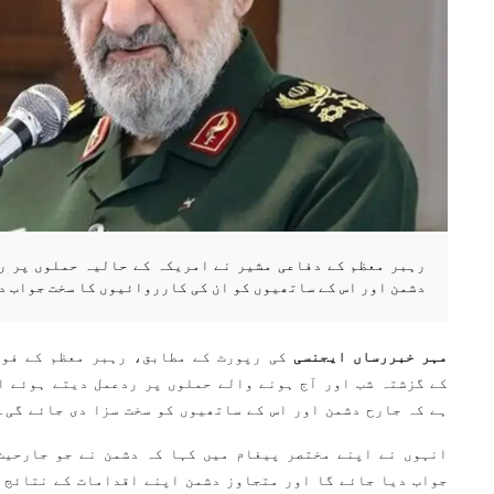
رہبر معظم کے دفاعی مشیر نے امریکہ کے حالیہ حملوں پر ر
دشمن اور اس کے ساتھیوں کو ان کی کارروائیوں کا سخت جواب د
مہر خبررساں ایجنسی
کی رپورٹ کے مطابق، رہبر معظم کے فو
کے گزشتہ شب اور آج ہونے والے حملوں پر ردعمل دیتے ہوئے ا
ہے کہ جارح دشمن اور اس کے ساتھیوں کو سخت سزا دی جائے گی۔
انہوں نے اپنے مختصر پیغام میں کہا کہ دشمن نے جو جارحیت
جواب دیا جائے گا اور متجاوز دشمن اپنے اقدامات کے نتائج 