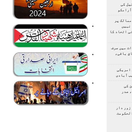
یل کی
آرامکو
ممالک پر
نہیں
ی اتحاد کا
ت میں صرف
اق باقی،
 امریکی
ب آبادی
 کی
 صدر
زور دار
الحکومت