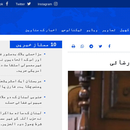
Facebook
Twitter
Instagram
کهيل
تصاوير
ویڈیو
ٹيكنالوجي
اخبار کے عناوین
10 ممتاز خبریں
مزاحمتی بلاک بدستور ف
اور اس کے اتحادیوں نے
رضائی
غیرمعمولی استقامت د
امریکی جریدہ
عربستان ایک اسٹریٹجک
پھنس چکا ہے، فارن پال
جنوبی لبنان کے دو علاق
صہیونی فضائی حملے
لبنان کے ساتھ مذاکرا
نے حزب اللہ کو غیر مس
شرط چھوڑ دی، الجزیرہ