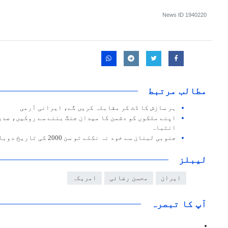
News ID
1940220
مطالب مرتبط
ہر سازش کا ڈٹ کر مقابلہ کریں گے، ایرانی آرمی
اپنے ملکوں کو دشمن کا میدان جنگ بننے سے روکیں، صدر
انتباہ
جنوبی لبنان سے خود نہ نکلے تو سن 2000 کی تاریخ دوبارہ دہرائی جائے گی، جنرل قاآنی
لیبلز
ایران
محسن رضائی
امریکہ
آپ کا تبصرہ