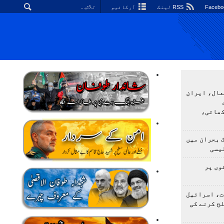
RSS لینک
آرکائیو
عال، ایران
کھائی،
 بحران میں
یسی
وں پر
ت، اسرائیل
لح کرنے کی