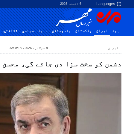
6 اگست، 2026
ہوم
ایران
پاکستان
ہندوستان
دنیا
سياسي
ثقافتي
ایران
9 جولائی، 2026، 8:18 AM
دشمن کو سخت سزا دی جائے گی، محسن 