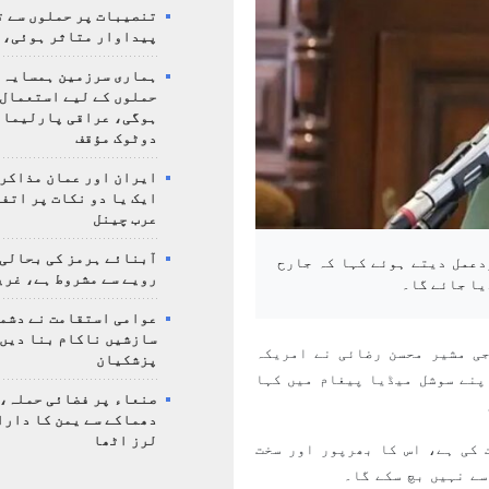
تنصیبات پر حملوں سے ت
پیداوار متاثر ہوئی، 
ہماری سرزمین ہمسایہ 
حملوں کے لیے استعمال 
ہوگی، عراقی پارلیمان
دوٹوک مؤقف
ایران اور عمان مذاکرا
ایک یا دو نکات پر اتف
عرب چینل
آبنائے ہرمز کی بحالی
دعمل دیتے ہوئے کہا کہ جارح
رویے سے مشروط ہے، غری
یا جائے گا۔
عوامی استقامت نے دشمن
سازشیں ناکام بنا دیں،
جی مشیر محسن رضائی نے امریکہ
پزشکیان
پنے سوشل میڈیا پیغام میں کہا
صنعاء پر فضائی حملہ، 
دھماکے سے یمن کا دار
لرز اٹھا
 کی ہے، اس کا بھرپور اور سخت
سے نہیں بچ سکے گا۔