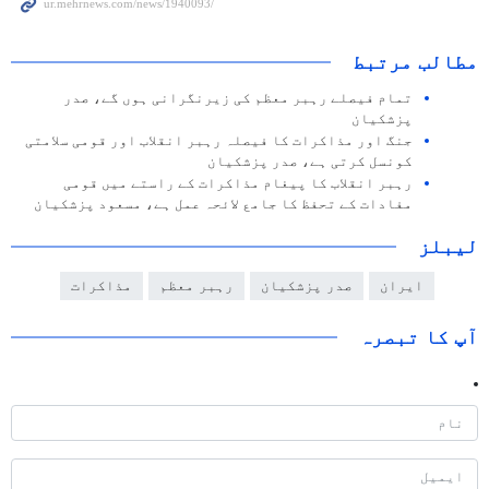
مطالب مرتبط
تمام فیصلے رہبر معظم کی زیرنگرانی ہوں گے، صدر
پزشکیان
جنگ اور مذاکرات کا فیصلہ رہبر انقلاب اور قومی سلامتی
کونسل کرتی ہے، صدر پزشکیان
رہبر انقلاب کا پیغام مذاکرات کے راستے میں قومی
مفادات کے تحفظ کا جامع لائحہ عمل ہے، مسعود پزشکیان
لیبلز
ایران
صدر پزشکیان
رہبر معظم
مذاکرات
آپ کا تبصرہ