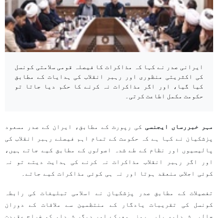
ایرانی صدر نے کہا کہ مذاکرات کا فیصلہ قومی سلامتی کونسل
کی اکثریتی منظوری اور رہبر انقلاب کی ہدایات کے مطابق
کیا گیا، اور اگر مذاکرات نہ کرنے کا حکم دیا جاتا تو
حکومت مکمل اطاعت کرتی۔
مہر خبررساں ایجنسی
کی رپورٹ کے مطابق، ایران کے صدر مسعود
پزشکیان نے کہا ہے کہ حکومت کے تمام اہم فیصلے رہبر انقلاب کی
پالیسیوں اور نظام کے طے شدہ اصولوں کے مطابق کیے جاتے ہیں،
اور اگر رہبر انقلاب مذاکرات نہ کرنے کی ہدایت دیتے تو نہ
کوئی اجلاس منعقد ہوتا اور نہ ہی کوئی مذاکرات کیے جاتے۔
تفصیلات کے مطابق صدر پزشکیان نے اسلامی تبلیغات کی رابطہ
کونسل کی تقریبات یادگار کے منتظمین سے ملاقات کے دوران
حالیہ شہداء، بارہ روزہ معرکے اور دیگر شہداء کو خراجِ عقیدت