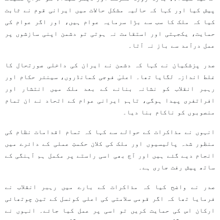
پیش کیا اور کہا کہ حالیہ مشکل حالات میں ایرانی قوم نے ثابت
کیا کہ ملک کا سب سے بڑا سرمایہ عوام ہیں، اور اگر عوام کی
حمایت، یکجہتی اور استقامت نہ ہوتی تو دشمن اپنی سازشوں پر
عمل درآمد سے باز نہ آتا۔
صدر پزشکیان نے کہا کہ دشمن نے ایران کی داخلی صورتحال کا
غلط اندازہ لگایا تھا۔ اعلیٰ فوجی کمانڈروں، سینئر حکام اور
رہبر انقلاب کو نشانہ بنانے کے بعد ملک میں انتشار اور
افراتفری پیدا ہوگی، تاہم ایرانی عوام کے اتحاد نے ان تمام
منصوبوں کو ناکام بنا دیا۔
انہوں نے مذاکرات کے حوالے سے کہا کہ تمام اقدامات نظام کی
منظور شدہ پالیسیوں اور ملک کی کلان حکمتِ عملی کے دائرے میں
انجام دیے گئے ہیں اور آج بھی اسی راستے پر مکمل ہم آہنگی کے
ساتھ پیش رفت جاری ہے۔
صدر نے واضح کیا کہ مذاکرات کے بارے میں رہبر انقلاب نے
فرمایا تھا کہ اگر قومی سلامتی کی اعلی کونسل کے تین چوتھائی
ارکان اس کی حمایت کریں تو اسی پر عمل کیا جائے۔ انہوں نے