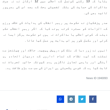
بتایا کہ 13 رکنی کونسل کے اجلاس میں 12 ارکان نے نہ صرف
مذاکرات کی حمایت کی بلکہ تفصیلی بحث کے بعد اس کی بھرپور
تائید بھی کی۔
صدر پزشکیان نے حکومت پر رہبر انقلاب کی ہدایات کی خلاف ورزی
کے الزامات کو مسترد کرتے ہوئے کہا کہ اگر رہبرِ انقلاب حکم
دیتے کہ کوئی اجلاس یا مذاکرات نہ ہوں تو حکومت ہرگز ایسا نہ
کرتی اور مکمل طور پر اس ہدایت پر عمل کیا جاتا۔
انہوں نے زور دیا کہ ملک کو درپیش پیچیدہ حالات اور چیلنجز سے
نمٹنے کے لیے نظام کے تمام اداروں کے درمیان اتحاد، ہم
آہنگی اور باہمی تعاون ناگزیر ہے، کیونکہ حالیہ تجربات نے
ثابت کیا ہے کہ قومی یکجہتی ہی ایران کی سب سے بڑی طاقت ہے۔
News ID
1940093