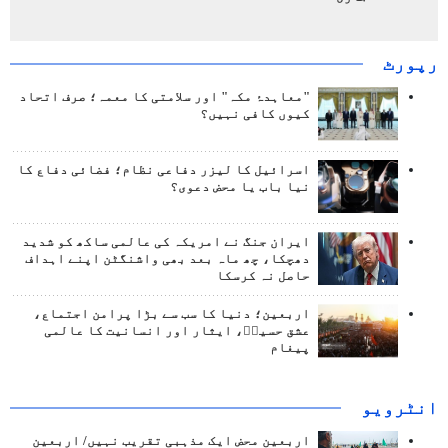
رپورٹ
"معاہدۂ مکہ" اور سلامتی کا معمہ؛ صرف اتحاد
کیوں کافی نہیں؟
اسرائیل کا لیزر دفاعی نظام؛ فضائی دفاع کا
نیا باب یا محض دعوی؟
ایران جنگ نے امریکہ کی عالمی ساکھ کو شدید
دھچکا، چھ ماہ بعد بھی واشنگٹن اپنے اہداف
حاصل نہ کرسکا
اربعین؛ دنیا کا سب سے بڑا پرامن اجتماع،
عشق حسینؑ، ایثار اور انسانیت کا عالمی
پیغام
انٹرويو
اربعین محض ایک مذہبی تقریب نہیں/ اربعین