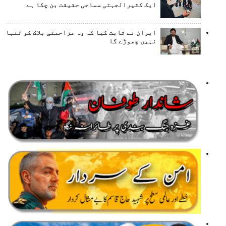
ایک کثیرالجہتی سماجی حقیقت بن چکا ہے
ایران نے ثابت کیا کہ وہ مزاحمتی بلاک کو تنہا
نہیں چھوڑے گا