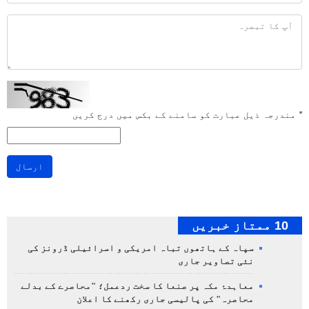
*
مندرجہ ذیل عبارت کو سامنے کے بکس میں درج کریں
ارسال
10 ممتاز خبریں
سپاہ کے ہاتھوں تباہ امریکی و اسرائیلی ڈرونز کی
نئی تصاویر جاری
معاہدۂ مکہ پر صنعا کا سخت ردعمل؛ "محاصرے کے بدلے
محاصرہ" کی پالیسی جاری رکھنے کا اعلان