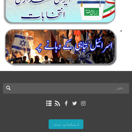
ڈیسکٹاپ نسخہ