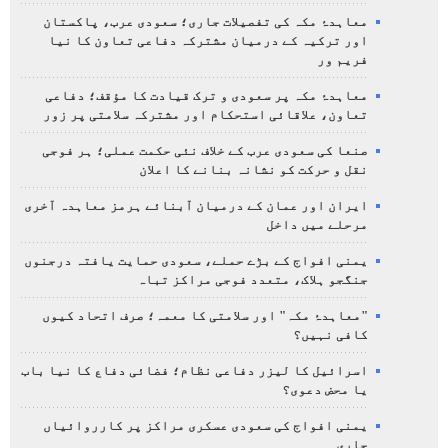
معاہدۂ مکہ کی تفصیلات جاری؛ سعودی عرب، پاکستان
اور ترکیہ کے درمیان مشترکہ دفاعی تعاون کا نیا
فریم ور
معاہدۂ مکہ پر سعودی و ترک قیادت کا مؤقف؛ دفاعی
تعاون، علاقائی استحکام اور مشترکہ سلامتی پر زور
صنعا کی سعودی عرب کے خلاف نئی حکمت عملی؛ ہر فوجی
نقل و حرکت کو نشانہ بنانے کا اعلان
ایران اور عمان کے درمیان آبنائے ہرمز معاہدہ آخری
مرحلے میں داخل
یمنی افواج کے بڑے حملے، سعودی حمایت یافتہ درجنوں
جنگجو ہلاک، متعدد فوجی مراکز تباہ
"معاہدۂ مکہ" اور سلامتی کا معمہ؛ صرف اتحاد کیوں
کافی نہیں؟
اسرائیل کا لیزر دفاعی نظام؛ فضائی دفاع کا نیا باب
یا محض دعوی؟
یمنی افواج کی سعودی عسکری مراکز پر کارروائیاں
جاری