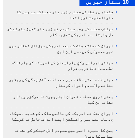
10 ممتاز خبریں
صنعاء پر فضائی حملہ، زور دار دھماکے سے یمن کا
دارالحکومت لرز اٹھا
میناب حملے کی وجہ سے ٹرمپ کو زور دار تھپڑ مارنے کو
دل چاہتا ہے، امریکی تجزیہ کار
ایران کے ساتھ جنگ کے بعد امریکی میزائل ذخائر میں
غیر معمولی کمی، سی این این
سینئر ایرانی رکنِ پارلیمان کی امریکا کو وارننگ،
خطے سے انخلا قریب قرار
دبئی کے صنعتی علاقے میں دھماکے، آتش زدگی کی ویڈیو
بنانے والے دو افراد گرفتار
یمنی ڈرون حملہ، نجران ایئرپورٹ کا مرکزی ریڈار
نشانہ بن گیا
ایران جنگ نے امریکہ کی عالمی ساکھ کو شدید دھچکا،
چھ ماہ بعد بھی واشنگٹن اپنے اہداف حاصل نہ کرسکا
یمن کا بحیرۂ احمر میں سعودی آئل ٹینکر کو نشانہ
بنانے کا دعویٰ