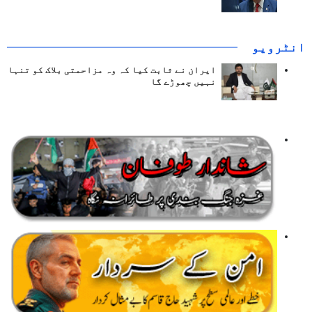
انٹرويو
ایران نے ثابت کیا کہ وہ مزاحمتی بلاک کو تنہا
نہیں چھوڑے گا