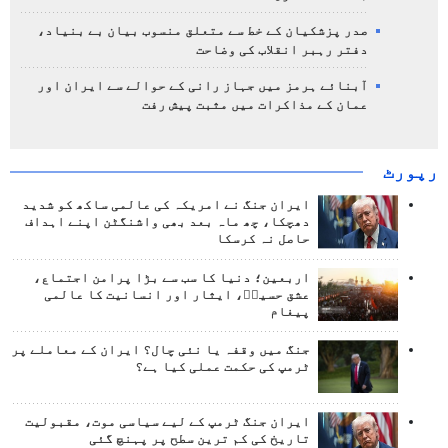
صدر پزشکیان کے خط سے متعلق منسوب بیان بے بنیاد،
دفتر رہبر انقلاب کی وضاحت
آبنائے ہرمز میں جہاز رانی کے حوالے سے ایران اور
عمان کے مذاکرات میں مثبت پیش رفت
رپورٹ
ایران جنگ نے امریکہ کی عالمی ساکھ کو شدید
دھچکا، چھ ماہ بعد بھی واشنگٹن اپنے اہداف
حاصل نہ کرسکا
اربعین؛ دنیا کا سب سے بڑا پرامن اجتماع،
عشق حسینؑ، ایثار اور انسانیت کا عالمی
پیغام
جنگ میں وقفہ یا نئی چال؟ ایران کے معاملے پر
ٹرمپ کی حکمت عملی کیا ہے؟
ایران جنگ ٹرمپ کے لیے سیاسی موت، مقبولیت
تاریخ کی کم ترین سطح پر پہنچ گئی