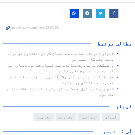
مطالب مرتبط
ایران-امریکہ معاہدے سے لبنان کی خودمختاری کو مزید
تحفظ ملے گا، نبیہ بری
واشنگٹن فریم ورک معاہدے میں لبنان کی خودمختاری پر
کاری ضرب ہے، شیخ نعیم قاسم
حزب اللہ کے پارلیمانی بلاک کا صہیونی حکومت کے ساتھ
معاہدے کے نتائج پر انتباہ
شام میں اسرائیل۔جولانی سکیورٹی معاہدے کے خلاف عوامی
مظاہرے
لیبلز
لبنان
اسرائیل
مقاومت
معاہدہ
آپ کا تبصرہ