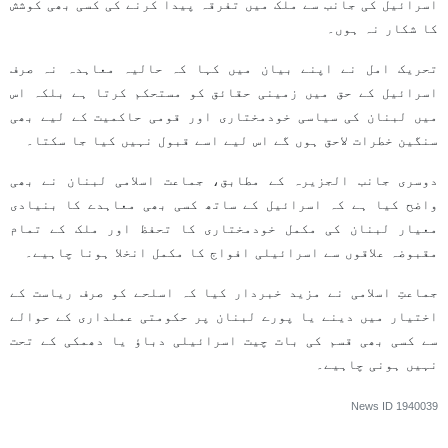
اسرائیل کی جانب سے ملک میں تفرقہ پیدا کرنے کی کسی بھی کوشش
کا شکار نہ ہوں۔
تحریک امل نے اپنے بیان میں کہا کہ حالیہ معاہدہ نہ صرف
اسرائیل کے حق میں زمینی حقائق کو مستحکم کرتا ہے بلکہ اس
میں لبنان کی سیاسی خودمختاری اور قومی حاکمیت کے لیے بھی
سنگین خطرات لاحق ہوں گے اس لیے اسے قبول نہیں کیا جا سکتا۔
دوسری جانب الجزیرہ کے مطابق، جماعت اسلامی لبنان نے بھی
واضح کیا ہے کہ اسرائیل کے ساتھ کسی بھی معاہدے کا بنیادی
معیار لبنان کی مکمل خودمختاری کا تحفظ اور ملک کے تمام
مقبوضہ علاقوں سے اسرائیلی افواج کا مکمل انخلا ہونا چاہیے۔
جماعتِ اسلامی نے مزید خبردار کیا کہ اسلحے کو صرف ریاست کے
اختیار میں دینے یا پورے لبنان پر حکومتی عملداری کے حوالے
سے کسی بھی قسم کی بات چیت اسرائیلی دباؤ یا دھمکی کے تحت
نہیں ہونی چاہیے۔
News ID
1940039