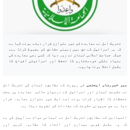
تحریک امل نے معاہدے کو غیر متوازن قرار دیتے ہوئے کہا ہے
کہ یہ اسرائیل کے حق میں زمینی حقائق کو مضبوط کرتا ہے،
جبکہ جماعتِ اسلامی لبنان نے زور دیا کہ کسی بھی معاہدے کی
بنیاد ملکی خودمختاری کا تحفظ اور اسرائیلی افواج کا
مکمل انخلا ہونا چاہیے۔
مہر خبررساں ایجنسی
کی رپورٹ کے مطابق، لبنان کی تحریک امل
نے حکومتِ لبنان اور اسرائیل کے درمیان حالیہ معاہدے پر سخت
تحفظات کا اظہار کرتے ہوئے اسے ایک غیر متوازن معاہدہ قرار
دیا ہے جو صہیونی حکومت کے مفادات کو تقویت دیتا ہے۔
المیادین کے مطابق، تحریک امل نے لبنانی عوام سے اپیل کی ہے
کہ وہ مکمل قومی بیداری اور اتحاد کا مظاہرہ کریں اور