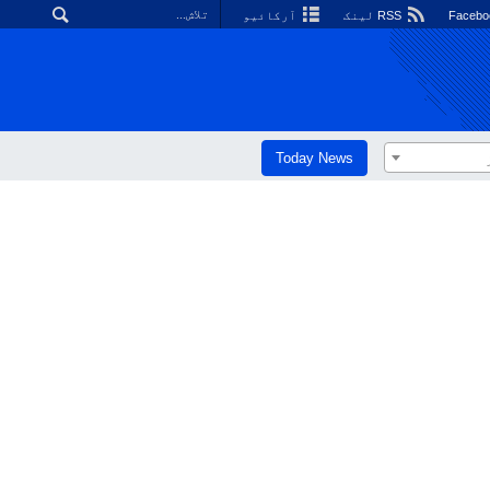
RSS لینک
آرکائیو
Today News