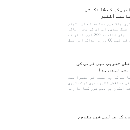
وائٹ ہاؤس سے بھی ایران اور امریکہ کے 14 نکاتی
سامنے آگئیں
زرلینڈ میں دستخط کے لیے تیار
ی جنگ بندی، ایران کی بحری ناکہ
بندی کے خاتمے، پابندیوں کے مرحلہ وار خاتمے، 300 ارب ڈالر کے
تعمیر نو منصوبے اور حتمی معاہدے کے لیے 60 روزہ مذاکراتی عمل
طی تقریب میں ٹرمپ کی
بھی نہیں ہوا
ا ہے کہ وہ جمعہ کو جنیوا میں
کی دستخطی تقریب میں شرکت کریں
ے امکان پر بھی غور کیا جا رہا
ے کا عالمی خیرمقدم،