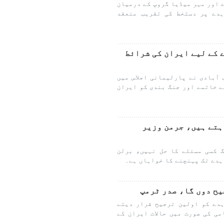
 اور مہر میڈیا گروپ کے درمیان
دے پر دستخط کی تقریب منعقد
 کے لیے ایران کی شرائط
آبادی نے پارلیمانی اجلاس میں
ے خاتمے اور جنگ بندی کو ایران
ہتے ہیں، جرمن وزیر
 کسی مسئلے کا حل نہیں، برلن
ہدے تک پہنچنے کا خواہاں ہے۔
یح دوں گا، صدر ٹرمپ
دے کو اولین ترجیح قرار دیتے
ی کی صورت میں حالات ایران کے