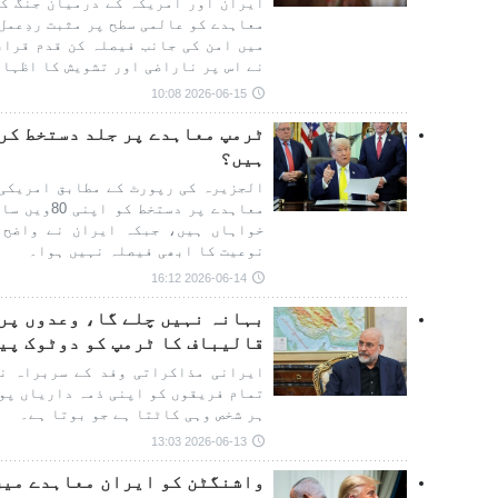
ایران اور امریکہ کے درمیان جنگ کے
معاہدے کو عالمی سطح پر مثبت ردِعمل 
میں امن کی جانب فیصلہ کن قدم قرار
نے اس پر ناراضی اور تشویش کا اظہار
2026-06-15 10:08
ٹرمپ معاہدے پر جلد دستخط کرن
ہیں؟
الجزیرہ کی رپورٹ کے مطابق امریکی 
معاہدے پر د
خواہاں ہیں، جبکہ ایران نے واضح 
نوعیت کا ابھی فیصلہ نہیں ہوا۔
2026-06-14 16:12
بہانہ نہیں چلے گا، وعدوں پر 
قالیباف کا ٹرمپ کو دوٹوک پی
ایرانی مذاکراتی وفد کے سربراہ نے
تمام فریقوں کو اپنی ذمہ داریاں پو
ہر شخص وہی کاٹتا ہے جو بوتا ہے۔
2026-06-13 13:03
واشنگٹن کو ایران معاہدے میں