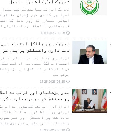
تحریک امل کا شدید ردعمل
تحریک امل نے معاہدے کو غیر متوازن
اسرائیل کے حق میں زمینی حقائق کو
اسلامی لبنان نے زور دیا کہ کس
خودمختاری کا تحفظ اور اسرائیلی اف
2026-06-28 09:09
امریکہ پر بالکل اعتماد نہیں
ذمہ داری واشنگٹن پر ہے، عرا
ایرانی وزیر خارجہ سید عباس عراقچی
اعتماد بالکل نہیں ہے، اس لیے جنگ 
کی تمام شقوں کے مکمل اور مؤثر نفا
ہوتی ہے۔
2026-06-18 16:25
صدر پزشکیان اور ٹرمپ نے اسل
پر دستخط کر دیے، معاہدے کی ت
ایران اور امریکہ کے صدور نے امریک
ایران پر مسلط کردہ جنگ کے خاتمے 
یادداشت پر ڈیجیٹل اور غیرحضوری
پاکستان نے اس سفارتی عمل میں ثالث
2026-06-18 10:36