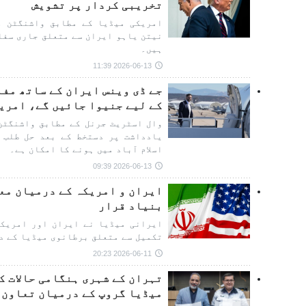
تخریبی کردار پر تشویش
امریکی میڈیا کے مطابق واشنگٹن م
نیتن یاہو ایران سے متعلق جاری سفا
ہیں۔
2026-06-13 11:39
جے ڈی وینس ایران کے ساتھ مف
کے لیے جنیوا جائیں گے، امری
وال اسٹریٹ جرنل کے مطابق واشنگٹن
یادداشت پر دستخط کے بعد حل طلب 
اسلام آباد میں ہونے کا امکان ہے۔
2026-06-13 09:39
ایران و امریکہ کے درمیان مع
بنیاد قرار
ایرانی میڈیا نے ایران اور امریکہ
تکمیل سے متعلق برطانوی میڈیا کے د
2026-06-11 20:23
تہران کے شہری ہنگامی حالات ک
میڈیا گروپ کے درمیان تعاون 