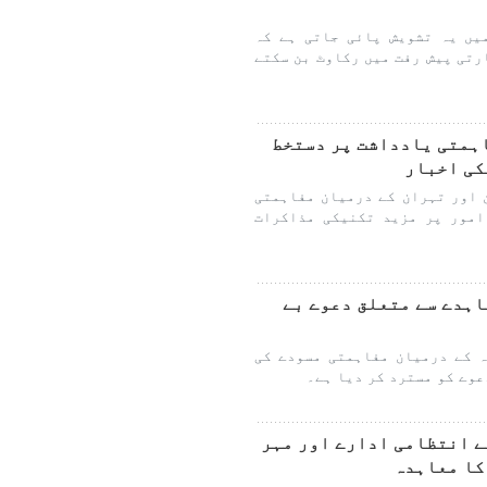
یں یہ تشویش پائی جاتی ہے کہ
رتی پیش رفت میں رکاوٹ بن سکتے
اہمتی یادداشت پر دستخط
کی اخبار
 اور تہران کے درمیان مفاہمتی
امور پر مزید تکنیکی مذاکرات
اہدے سے متعلق دعوے بے
 کے درمیان مفاہمتی مسودے کی
عوے کو مسترد کر دیا ہے۔
ے انتظامی ادارے اور مہر
کا معاہدہ