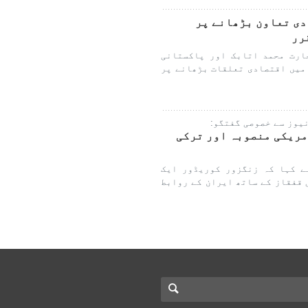
دی تعاون بڑھانے پر
ارت محمد اتابک اور پاکستانی
 میں اقتصادی تعلقات بڑھانے پر
یوز سے خصوصی گفتگو:
ریکی منصوبہ اور ترکی
ے کہا کہ زنگزور کوریڈور ایک
 قفقاز کے ساتھ ایران کے روابط