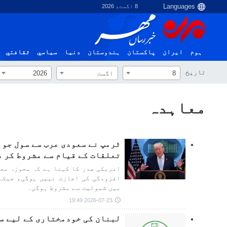
8 اگست، 2026
ہوم
ایران
پاکستان
ہندوستان
دنیا
سياسي
ثقافتي
تاریخ
8
اگست
2026
معاہدہ
ٹرمپ نے سعودی عرب سے سول جو
تعلقات کے قیام سے مشروط کر د
امریکی صدر کا کہنا ہے کہ مجوزہ مع
افزودگی کی اجازت نہیں ہوگی، جبکہ
میں شمولیت سے مشروط ہوگی۔
2026-07-23 19:49
لبنان کی خودمختاری کے لیے سن