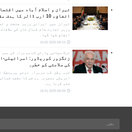
تہران و اسلام آباد میں اقتصا
اتفاق، 10 ارب ڈالر کا ہدف مقرر
تہران میں ایرانی وزیر صنعت و تج
وزیر تجارت جام کمال خان کی ملاقات
اتفاق کیا گیا۔
2025-09-15 16:55
ترک سیاسی پارٹی کے سربراہ کی مہر ن
زنگزور کوریڈور: اسرائیلی-ام
کی سلامتی کو خطرہ
حزب وطن کے سربراہ دوغو پرینچک ن
امریکی منصوبہ ہے جس کا مقصد شمالی
ختم کرنا ہے۔
2025-08-09 16:51