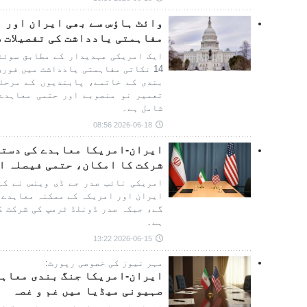
مفاہمتی یادداشت کی تفصیلات 
ایک امریکی عہدیدار کے مطابق سوئٹ
14 نکاتی مفاہمتی یادداشت میں فور
شامل ہے۔
2026-06-18 08:56
ایران-امریکا معاہدے کی دستخ
شرکت کا امکان، حتمی فیصلہ ا
امریکی نائب صدر جے ڈی وینس نے کہ
ایران اور امریکہ کے ممکنہ معاہدے 
گے، جبکہ صدر ڈونلڈ ٹرمپ کی شرکت ک
ہے۔
2026-06-15 13:22
مہر نیوز کی خصوصی رپورٹ:
ایران-امریکا جنگ بندی معاہد
صہیونی میڈیا میں غم و غصہ