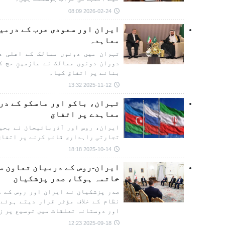
2026-02-24 08:09
معاہدہ
تہران میں دونوں ممالک کے اعلی عہ
دوران دونوں ممالک نے عازمینِ حج ک
بنانے پر اتفاق کیا۔
2025-11-12 13:32
تہران، باکو اور ماسکو کے در
معاہدے پر اتفاق
ایران، روس اور آذربائیجان نے بحیر
تجارتی راہداری قائم کرنے پر اتفاق
2025-10-14 18:18
ایران-روس کے درمیان تعاون س
خاتمہ ہوگا، صدر پزشکیان
صدر پزشکیان نے ایران اور روس کے د
نظام کے خلاف مؤثر قرار دیتے ہوئے
اور دوستانہ تعلقات میں توسیع پر ز
2025-09-18 12:23