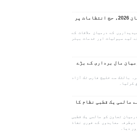
ایران اور سعودی عرب کے درمیان 2026ء حج انتظامات پر
دیداروں کے درمیان ملاقات کے
ے لیے سہولیات اور خدمات بہتر
میان مال برداری کے بڑے
ہ بالٹک سے خلیج فارس تک آزاد
 کرلیا۔
ے عالمی یک قطبی نظام کا
رمیان تعاون کو عالمی یک قطبی
 دوطرفہ معاہدوں کے فوری نفاذ
ور دیا۔