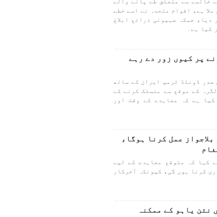
 خاتمے سے متعلق طے پانے والے
ملا ہے، اقوام متحدہ نے اسے خطے
 دیا، جبکہ صہیونی ذرائع ابلاغ
 کیا ہے۔
ے پر کیوں زور دے رہے
صدر ڈونلڈ ٹرمپ ایران کے ساتھ
ستخط کو اپنی 80ویں سالگرہ کے موقع سے منسلک کرنے کے
کیا ہے کہ معاہدے کے وقت اور
بلاجواز عمل کرنا ہوگا،
غام
 کہا کہ متوقع معاہدے کے لیے
ری کرنا ہوں گی، کیونکہ آخرکار
 نتن یاہو کے ممکنہ