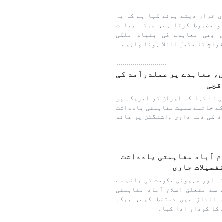
 قرار دیتے ہوئے کہا ہے کہ یہ
 مضبوط کرتا ہے، جبکہ جماعتِ
ی بھی معاہدے کی بنیاد ملکی
واج کا مکمل انخلا ہونا چاہیے۔
، معاہدے پر عملدرآمد کی
قچی
 نے کہا کہ ایران کو امریکہ پر
کے خاتمے سمیت مفاہمتی یادداشت
ذ کی ذمہ داری واشنگٹن پر عائد
ام آباد مفاہمتی یادداشت
فصیلات جاری
ہ اور صہیونی حکومت کی جانب سے
سے متعلق اسلام آباد مفاہمتی
 انداز میں دستخط کیے، جبکہ
 کا کردار ادا کیا۔