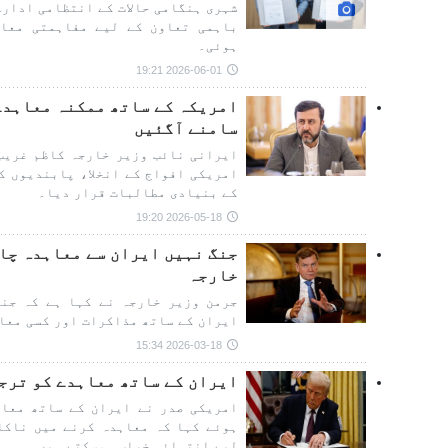
شہری ہنگامی حالات کے انتظامی ادارے
باہمی تعاون کے لیے مفاہمتی معاہ
ہوئی۔
2026-06-01 19:21
امریکہ کے ساتھ ممکنہ معاہدے
سامنے آگئیں
ایرانی نائب وزیر خارجہ کاظم غریب 
امریکی افواج کے انخلا، پابندیوں ک
کے بنیادی مطالبات قرار دیا۔
2026-05-18 19:20
جنگ نہیں ایران سے معاہدہ چا
خارجہ
جرمن وزیر خارجہ نے کہا ہے کہ جنگ
ایران کے ساتھ مذاکرات اور کسی معا
2026-03-18 15:34
ایران کے ساتھ معاہدے کو ترج
امریکی صدر نے ایران کے ساتھ معاہ
ہوئے کہا کہ معاہدہ کرنے میں ناکام
لیے انتہائی خراب ہوسکتے ہیں۔