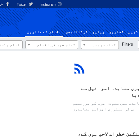
Facebook
Twitter
Instagram
کهيل
تصاوير
ویڈیو
ٹيكنالوجي
اخبار کے عناوین
Filters
تمام سروسز
تمام خبر کی اقسام
تمام بکسز
ہری معاہدہ اسرائیل سے
یا
اہدے میں سعودی عرب کو یورینیم
 اس کی منظوری ابراہم معاہدوں
گین خطرات لاحق ہوں گے،