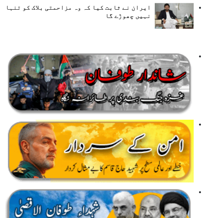
ایران نے ثابت کیا کہ وہ مزاحمتی بلاک کو تنہا
نہیں چھوڑے گا