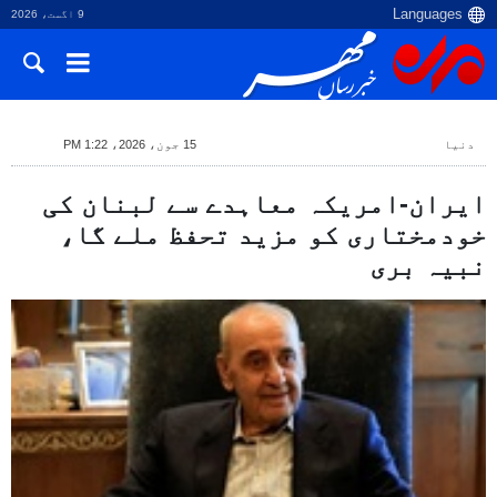
9 اگست، 2026
دنیا
15 جون، 2026، 1:22 PM
ایران-امریکہ معاہدے سے لبنان کی
خودمختاری کو مزید تحفظ ملے گا،
نبیہ بری