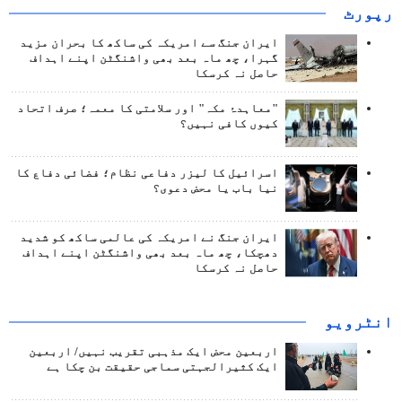
رپورٹ
ایران جنگ سے امریکہ کی ساکھ کا بحران مزید
گہرا، چھ ماہ بعد بھی واشنگٹن اپنے اہداف
حاصل نہ کرسکا
"معاہدۂ مکہ" اور سلامتی کا معمہ؛ صرف اتحاد
کیوں کافی نہیں؟
اسرائیل کا لیزر دفاعی نظام؛ فضائی دفاع کا
نیا باب یا محض دعوی؟
ایران جنگ نے امریکہ کی عالمی ساکھ کو شدید
دھچکا، چھ ماہ بعد بھی واشنگٹن اپنے اہداف
حاصل نہ کرسکا
انٹرويو
اربعین محض ایک مذہبی تقریب نہیں/ اربعین
ایک کثیرالجہتی سماجی حقیقت بن چکا ہے