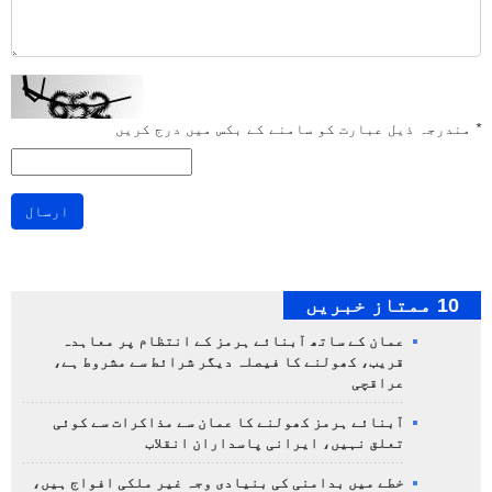
*
مندرجہ ذیل عبارت کو سامنے کے بکس میں درج کریں
ارسال
10 ممتاز خبریں
عمان کے ساتھ آبنائے ہرمز کے انتظام پر معاہدہ
قریب، کھولنے کا فیصلہ دیگر شرائط سے مشروط ہے،
عراقچی
آبنائے ہرمز کھولنے کا عمان سے مذاکرات سے کوئی
تعلق نہیں، ایرانی پاسداران انقلاب
خطے میں بدامنی کی بنیادی وجہ غیر ملکی افواج ہیں،