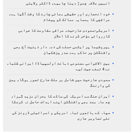
انہیں علاقہ چھوڑ دینا چاہیے، ڈاکٹر ولایتی
خود انحصاری اور حقیقی بھائی چارے کا وقت آگیا ہے،
عراقچی کا ہمسایہ ممالک کو پیغام
امریکی-سعودی جارحیت، عراقی مقاومت کا جوابی
کارروائی مؤخر کرنے کا اعلان
ہیروشیما پر ایٹمی حملے کی ذمہ دار ذہنیت آج بھی
واشنگٹن پر حاکم ہے، صدر پزشکیان
بین الاقوامی مصنوعی ذہانت اولمپیاڈ؛ ایرانی طلباء
نے 4 تمغے جیت لیے
سعودی جارحیت میں شامل ہر ملک جارح تصور ہوگا، یمن
کی وارننگ
ایران جنگ سے امریکہ کی ساکھ کا بحران مزید گہرا،
چھ ماہ بعد بھی واشنگٹن اپنے اہداف حاصل نہ کرسکا
سپاہ کے ہاتھوں تباہ امریکی و اسرائیلی ڈرونز کی
نئی تصاویر جاری