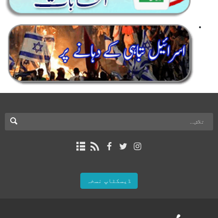
ڈیسکٹاپ نسخہ