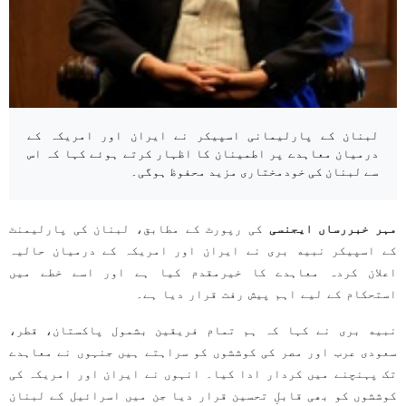
لبنان کے پارلیمانی اسپیکر نے ایران اور امریکہ کے
درمیان معاہدے پر اطمینان کا اظہار کرتے ہوئے کہا کہ اس
سے لبنان کی خودمختاری مزید محفوظ ہوگی۔
مہر خبررساں ایجنسی
کی رپورٹ کے مطابق، لبنان کی پارلیمنٹ
کے اسپیکر نبیه بری نے ایران اور امریکہ کے درمیان حالیہ
اعلان کردہ معاہدے کا خیرمقدم کیا ہے اور اسے خطے میں
استحکام کے لیے اہم پیش رفت قرار دیا ہے۔
نبیه بری نے کہا کہ ہم تمام فریقین بشمول پاکستان، قطر،
سعودی عرب اور مصر کی کوششوں کو سراہتے ہیں جنہوں نے معاہدے
تک پہنچنے میں کردار ادا کیا۔ انہوں نے ایران اور امریکہ کی
کوششوں کو بھی قابلِ تحسین قرار دیا جن میں اسرائیل کے لبنان