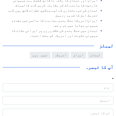
ایران اور لبنان کا رشتہ ناقابل شکست ہے، صہیونی
جارحیت کا سامنے ڈٹ کر مقابلہ کریں گے، قالیباف
لبنان کی خودمختاری کے لیے سنگین خطرات لاحق ہوں گے،
تحریک امل کا شدید ردعمل
ایران-امریکا جنگ بندی معاہدے کا عالمی خیرمقدم،
صہیونی میڈیا میں غم و غصہ
لبنان میں جنگ بندی کی خلاف ورزی پر ایرانی حکام کا
صہیونی حکومت اور امریکہ کو سخت انتباہ
لیبلز
لبنان
ایران
امریکہ
نبیہ بری
آپ کا تبصرہ