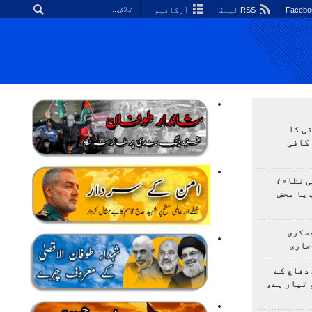
RSS لینک
آرکائیو
ی کا
کافی
ی نظام؛
 یا محض
سکری
جاری
دفاع کے
 تیار ہے،