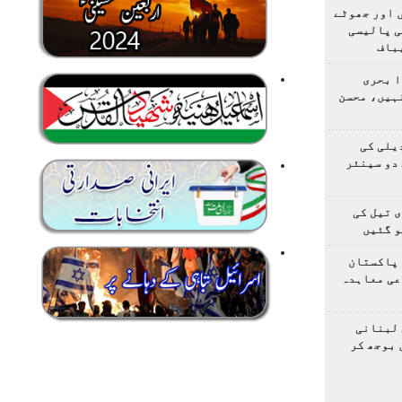
 اور جھوٹے
ی پالیسی
باف
ا بحری
ہیں، محسن
یلی کی
دو سینئر
 تیل کی
و گئیں
 پاکستان
عی معاہدہ
 لبنانی
 بوجھ کر