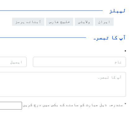
لیبلز
ایران
ولایتی
خلیج فارس
آبنائے ہرمز
آپ کا تبصرہ
*
مندرجہ ذیل عبارت کو سامنے کے بکس میں درج کریں