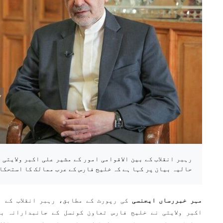
رہبر انقلاب کے بین الاقوامی امور کے مشیر علی اکبر ولایتی
حالیہ بیان پر کہا ہے کہ خلیج فارس کے عرب ممالک کا استحکا
مہر خبررساں ایجنسی
کی رپورٹ کے مطابق، رہبر انقلاب کے ب
اکبر ولایتی نے خلیج فارس تعاون کونسل کے جانبدارانہ ب