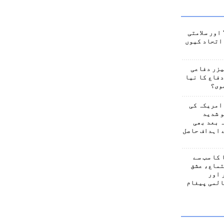
اور سلامتی
اتحاد کیوں
یزر دفاعی
فاع کا نیا
وی؟
امریکہ کی
 شدید
 بعد بھی
 اہداف حاصل
کا سب سے
تماع، عشق
 اور
المی پیغام