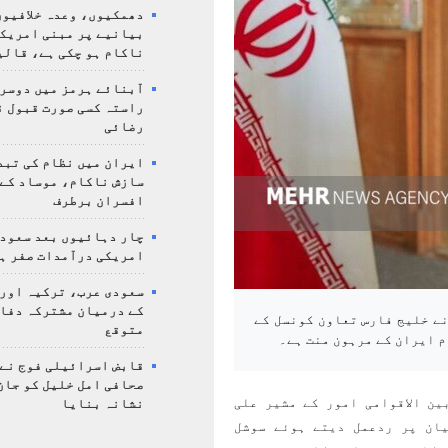
دھمکیوں، وعدہ خلافیوں
بیانیے پر مبنی امریک
ناکام ہو چکی ہے، قالی
آبنائے ہرمز میں دوسر
راستہ کسی صورت قبول ن
رضائی
ایران میں نظام کی تبد
سازش ناکام، موساد کے 
افسران برطرف
چار دہائیوں بعد سعودی
امریکی درآمدات صفر ہ
سعودی عرب، ترکیہ اور
کے درمیان مشترکہ دفا
 نے خلیج فارس تعاون کونسل کے
متوقع
م ایران کے مرہون منت ہے۔
قابض اسرائیلی فوج نے
صحافی امل خلیل کو جان
ین الاقوامی امور کے مشیر علی
نشانہ بنایا
یان پر ردعمل دیتے ہوئے سوشل