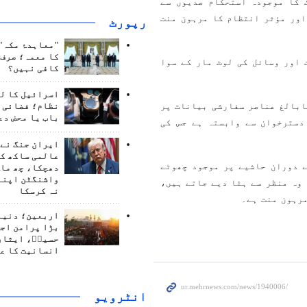
 کا موجودہ استحکام صدیوں سے
اور مؤثر انتظام کا مرہون منت
رپورٹ
"معاہدۂ مکہ" 
کا معمہ؛ صرف 
 اور وسائل کی لوٹ مار کے سوا
کافی نہیں؟
اسرائیل کا ل
ابالغ عناصر سفارشی بیانات پر
نظام؛ فضائی د
باب یا محض دع
دسترخوان سے وابستہ ہے جس کی
ایران جنگ نے 
عالمی ساکھ کو
 دوران حاشیے پر موجود چھوٹے
دھچکا، چھ ماہ
واشنگٹن اپنے
وہ منظر سے ہٹا دیے جاتے ہیں،
نہ کرسکا
مرہون منت ہے۔
اربعین؛ دنیا 
بڑا پرامن اج
حسینؑ، ایثار
انسانیت کا ع
انٹرويو