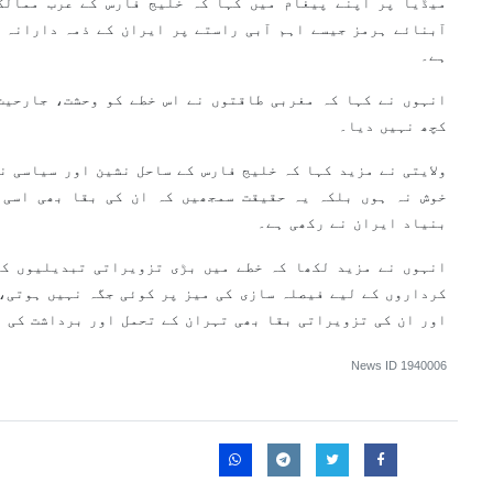
میڈیا پر اپنے پیغام میں کہا کہ خلیج فارس کے عرب ممالک
آبنائے ہرمز جیسے اہم آبی راستے پر ایران کے ذمہ دارانہ 
ہے۔
انہوں نے کہا کہ مغربی طاقتوں نے اس خطے کو وحشت، جارحیت
کچھ نہیں دیا۔
ولایتی نے مزید کہا کہ خلیج فارس کے ساحل نشین اور سیاسی ن
خوش نہ ہوں بلکہ یہ حقیقت سمجھیں کہ ان کی بقا بھی اسی 
بنیاد ایران نے رکھی ہے۔
انہوں نے مزید لکھا کہ خطے میں بڑی تزویراتی تبدیلیوں کے
کرداروں کے لیے فیصلہ سازی کی میز پر کوئی جگہ نہیں ہوتی، 
اور ان کی تزویراتی بقا بھی تہران کے تحمل اور برداشت کی 
News ID
1940006