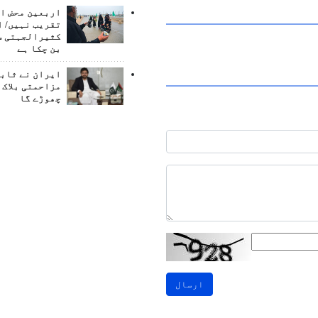
اربعین محض ا
تقریب نہیں/ ا
کثیرالجہتی س
بن چکا ہے
ایران نے ثابت
مزاحمتی بلاک 
چھوڑے گا
ارسال