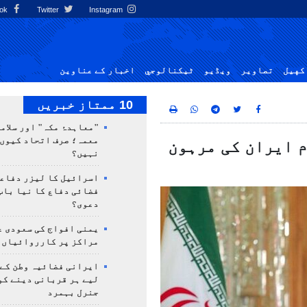
Facebook
Twitter
Instagram
کهيل
تصاوير
ویڈیو
ٹيكنالوجي
اخبار کے عناوین
10 ممتاز خبریں
"معاہدۂ مکہ" اور سلامت
معمہ؛ صرف اتحاد کیوں 
م ایران کی مرہون
نہیں؟
اسرائیل کا لیزر دفاع
فضائی دفاع کا نیا باب
دعوی؟
یمنی افواج کی سعودی ع
مراکز پر کارروائیاں 
ایرانی فضائیہ وطن کے 
لیے ہر قربانی دینے کو
جنرل بہمرد