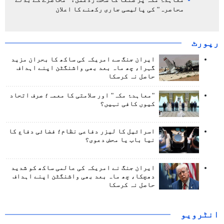
محاصرہ" کی پالیسی جاری رکھنے کا اعلان
رپورٹ
ایران جنگ سے امریکہ کی ساکھ کا بحران مزید
گہرا، چھ ماہ بعد بھی واشنگٹن اپنے اہداف
حاصل نہ کرسکا
"معاہدۂ مکہ" اور سلامتی کا معمہ؛ صرف اتحاد
کیوں کافی نہیں؟
اسرائیل کا لیزر دفاعی نظام؛ فضائی دفاع کا
نیا باب یا محض دعوی؟
ایران جنگ نے امریکہ کی عالمی ساکھ کو شدید
دھچکا، چھ ماہ بعد بھی واشنگٹن اپنے اہداف
حاصل نہ کرسکا
انٹرويو