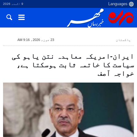
9 اگست، 2026
پاکستان
23 جون، 2026، 9:16 AM
ایران-امریکہ معاہدہ نتن یاہو کی
سیاست کا خاتمہ ثابت ہوسکتا ہے،
خواجہ آصف