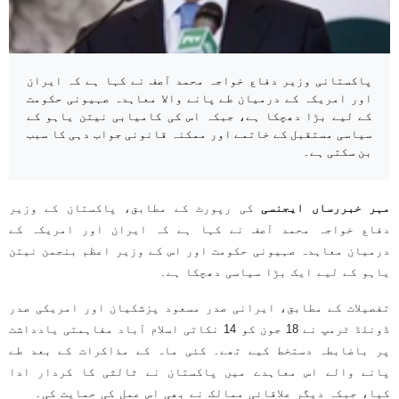
پاکستانی وزیر دفاع خواجہ محمد آصف نے کہا ہے کہ ایران
اور امریکہ کے درمیان طے پانے والا معاہدہ صہیونی حکومت
کے لیے بڑا دھچکا ہے، جبکہ اس کی کامیابی نیتن یاہو کے
سیاسی مستقبل کے خاتمے اور ممکنہ قانونی جواب دہی کا سبب
بن سکتی ہے۔
مہر خبررساں ایجنسی
کی رپورٹ کے مطابق، پاکستان کے وزیر
دفاع خواجہ محمد آصف نے کہا ہے کہ ایران اور امریکہ کے
درمیان معاہدہ صہیونی حکومت اور اس کے وزیر اعظم بنجمن نیتن
یاہو کے لیے ایک بڑا سیاسی دھچکا ہے۔
تفصیلات کے مطابق، ایرانی صدر مسعود پزشکیان اور امریکی صدر
ڈونلڈ ٹرمپ نے 18 جون کو 14 نکاتی اسلام آباد مفاہمتی یادداشت
پر باضابطہ دستخط کیے تھے۔ کئی ماہ کے مذاکرات کے بعد طے
پانے والے اس معاہدے میں پاکستان نے ثالثی کا کردار ادا
کیا، جبکہ دیگر علاقائی ممالک نے بھی اس عمل کی حمایت کی۔