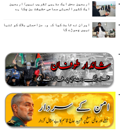
اربعین محض ایک مذہبی تقریب نہیں/ اربعین
ایک کثیرالجہتی سماجی حقیقت بن چکا ہے
ایران نے ثابت کیا کہ وہ مزاحمتی بلاک کو تنہا
نہیں چھوڑے گا