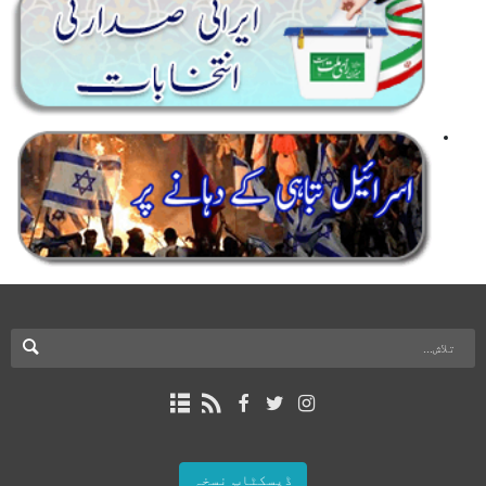
ڈیسکٹاپ نسخہ