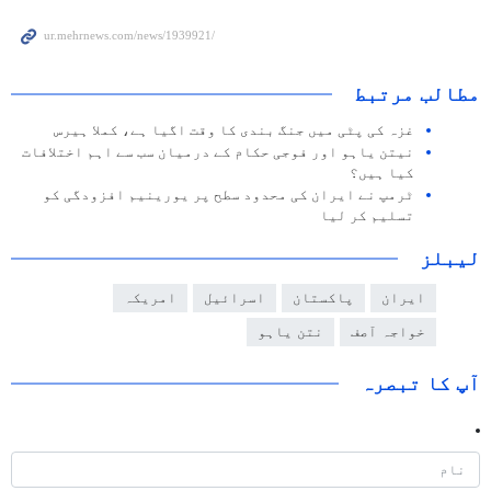
مطالب مرتبط
غزہ کی پٹی میں جنگ بندی کا وقت اگیا ہے، کملا ہیرس
نیتن یاہو اور فوجی حکام کے درمیان سب سے اہم اختلافات
کیا ہیں؟
ٹرمپ نے ایران کی محدود سطح پر یورینیم افزودگی کو
تسلیم کر لیا
لیبلز
ایران
پاکستان
اسرائیل
امریکہ
خواجہ آصف
نتن یاہو
آپ کا تبصرہ