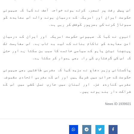
اس پیش رفت پر تبصرہ کرتے ہوئے خواجہ آصف نے کہا کہ صہیونی
حکومت ایران اور امریکہ کے درمیان ہونے والے اس معاہدے کو
سبوتاژ کرنے کی بھرپور کوشش کر رہی ہے۔
انہوں نے کہا کہ صہیونی حکومت امریکہ اور ایران کے درمیان
امن معاہدے کو ناکام بنانے کے لیے بے تاب ہے۔ اس مفاہمت تک
پہنچنا نیتن یاہو کے سیاسی خاتمے کا سبب بن سکتا ہے اور حتیٰ
کہ اس کی گرفتاری کی راہ بھی ہموار کر سکتا ہے۔
پاکستانی وزیر دفاع نے مزید کہا کہ مغربی طاقتیں بھی صہیونی
حکومت کے جرائم میں شریک ہیں اور اس کے مغربی اتحادی مقبوضہ
مغربی کنارے، غزہ اور لبنان میں جاری نسل کشی میں اس کے
شراکت دار بنے ہوئے ہیں۔
News ID
1939921