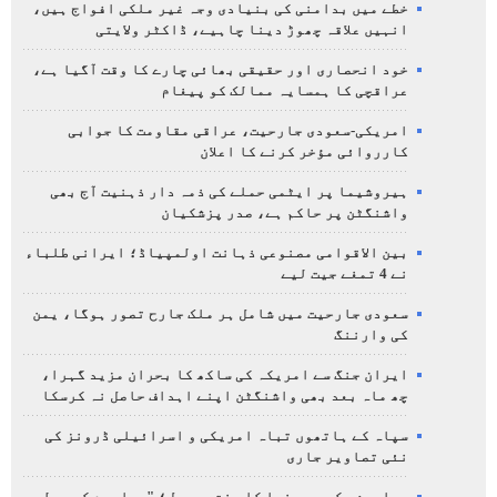
خطے میں بدامنی کی بنیادی وجہ غیر ملکی افواج ہیں،
انہیں علاقہ چھوڑ دینا چاہیے، ڈاکٹر ولایتی
خود انحصاری اور حقیقی بھائی چارے کا وقت آگیا ہے،
عراقچی کا ہمسایہ ممالک کو پیغام
امریکی-سعودی جارحیت، عراقی مقاومت کا جوابی
کارروائی مؤخر کرنے کا اعلان
ہیروشیما پر ایٹمی حملے کی ذمہ دار ذہنیت آج بھی
واشنگٹن پر حاکم ہے، صدر پزشکیان
بین الاقوامی مصنوعی ذہانت اولمپیاڈ؛ ایرانی طلباء
نے 4 تمغے جیت لیے
سعودی جارحیت میں شامل ہر ملک جارح تصور ہوگا، یمن
کی وارننگ
ایران جنگ سے امریکہ کی ساکھ کا بحران مزید گہرا،
چھ ماہ بعد بھی واشنگٹن اپنے اہداف حاصل نہ کرسکا
سپاہ کے ہاتھوں تباہ امریکی و اسرائیلی ڈرونز کی
نئی تصاویر جاری
معاہدۂ مکہ پر صنعا کا سخت ردعمل؛ "محاصرے کے بدلے