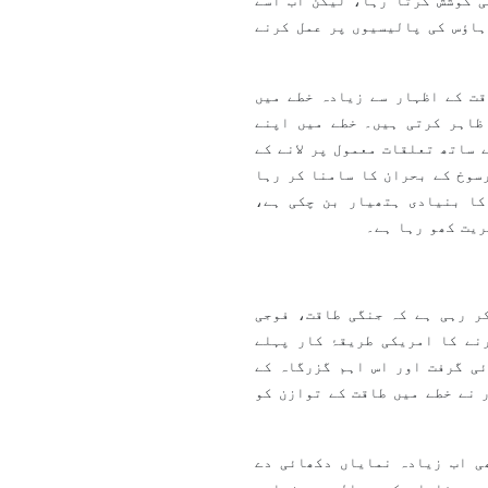
 کوشش کرتا رہا، لیکن اب اسے
ہاؤس کی پالیسیوں پر عمل کرنے
ت کے اظہار سے زیادہ خطے میں
ظاہر کرتی ہیں۔ خطے میں اپنے
ساتھ تعلقات معمول پر لانے کے
سوخ کے بحران کا سامنا کر رہا
کا بنیادی ہتھیار بن چکی ہے،
ریت کھو رہا ہے۔
ر رہی ہے کہ جنگی طاقت، فوجی
نے کا امریکی طریقۂ کار پہلے
ی گرفت اور اس اہم گزرگاہ کے
 نے خطے میں طاقت کے توازن کو
ی اب زیادہ نمایاں دکھائی دے