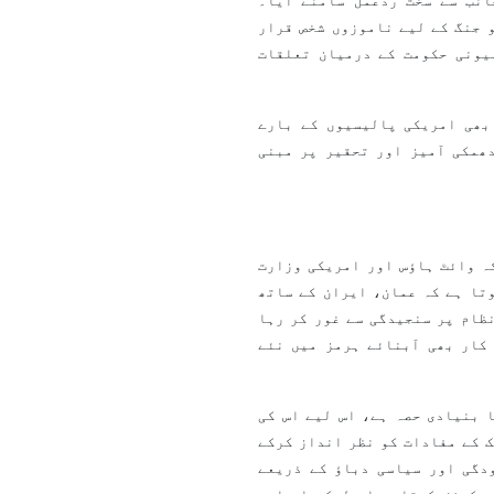
انب سے سخت ردعمل سامنے آیا۔
 جنگ کے لیے ناموزوں شخص قرار
یونی حکومت کے درمیان تعلقات
بھی امریکی پالیسیوں کے بارے
ھمکی آمیز اور تحقیر پر مبنی
ہ وائٹ ہاؤس اور امریکی وزارت
تا ہے کہ عمان، ایران کے ساتھ
ظام پر سنجیدگی سے غور کر رہا
کار بھی آبنائے ہرمز میں نئے
 بنیادی حصہ ہے، اس لیے اس کی
 کے مفادات کو نظر انداز کرکے
دگی اور سیاسی دباؤ کے ذریعے