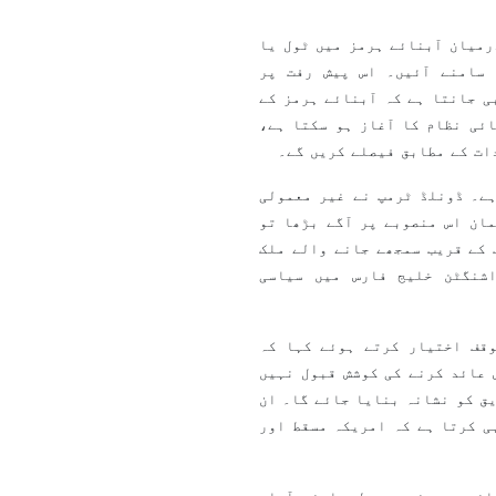
رمیان آبنائے ہرمز میں ٹول یا
 سامنے آئیں۔ اس پیش رفت پر
ی جانتا ہے کہ آبنائے ہرمز کے
ائی نظام کا آغاز ہو سکتا ہے،
ات کے مطابق فیصلے کریں گے۔
ے۔ ڈونلڈ ٹرمپ نے غیر معمولی
ان اس منصوبے پر آگے بڑھا تو
 کے قریب سمجھے جانے والے ملک
شنگٹن خلیج فارس میں سیاسی
قف اختیار کرتے ہوئے کہا کہ
 عائد کرنے کی کوشش قبول نہیں
یق کو نشانہ بنایا جائے گا۔ ان
ی کرتا ہے کہ امریکہ مسقط اور