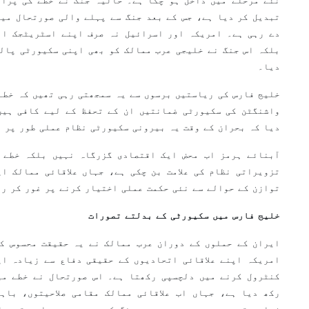
نئے مرحلے میں داخل ہو چکا ہے۔ حالیہ جنگ نے خطے کی پران
تبدیل کر دیا ہے، جس کے بعد جنگ سے پہلے والی صورتحال میں
دے رہی ہے۔ امریکہ اور اسرائیل نہ صرف اپنے اسٹریٹجک اہ
بلکہ اس جنگ نے خلیجی عرب ممالک کو بھی اپنی سکیورٹی پال
دیا۔
خلیج فارس کی ریاستیں برسوں سے یہ سمجھتی رہی تھیں کہ خطے
واشنگٹن کی سکیورٹی ضمانتیں ان کے تحفظ کے لیے کافی ہیں
دیا کہ بحران کے وقت یہ بیرونی سکیورٹی نظام عملی طور پر 
آبنائے ہرمز اب محض ایک اقتصادی گزرگاہ نہیں بلکہ خطے 
تزویراتی نظام کی علامت بن چکی ہے، جہاں علاقائی ممالک اپ
توازن کے حوالے سے نئی حکمت عملی اختیار کرنے پر غور کر رہ
خلیج فارس میں سکیورٹی کے بدلتے تصورات
ایران کے حملوں کے دوران عرب ممالک نے یہ حقیقت محسوس کی
امریکہ اپنے علاقائی اتحادیوں کے حقیقی دفاع سے زیادہ اپ
کنٹرول کرنے میں دلچسپی رکھتا ہے۔ اس صورتحال نے خطے می
رکھ دیا ہے، جہاں اب علاقائی ممالک مقامی صلاحیتوں، باہ