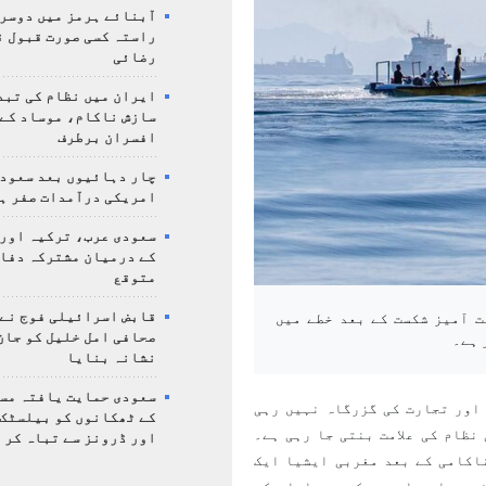
آبنائے ہرمز میں دوسر
راستہ کسی صورت قبول ن
رضائی
ایران میں نظام کی تبد
سازش ناکام، موساد کے 
افسران برطرف
چار دہائیوں بعد سعودی
امریکی درآمدات صفر ہ
سعودی عرب، ترکیہ اور
کے درمیان مشترکہ دفا
متوقع
قابض اسرائیلی فوج نے
ت آمیز شکست کے بعد خطے میں
صحافی امل خلیل کو جان
 ہے۔
نشانہ بنایا
سعودی حمایت یافتہ مس
اور تجارت کی گزرگاہ نہیں رہی
کے ٹھکانوں کو بیلسٹک
نظام کی علامت بنتی جا رہی ہے۔
اور ڈرونز سے تباہ کر 
اکامی کے بعد مغربی ایشیا ایک