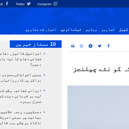
Facebook
Twitter
Instagram
کهيل
تصاوير
ویڈیو
ٹيكنالوجي
اخبار کے عناوین
10 ممتاز خبریں
اسرائیل کا لیزر دفاع
فضائی دفاع کا نیا باب
دعوی؟
ہ کو نئے چیلنجز
یمنی افواج کی سعودی ع
مراکز پر کارروائیاں 
ایرانی فضائیہ وطن کے 
لیے ہر قربانی دینے کو
جنرل بہمرد
دھمکیوں، وعدہ خلافیوں
بیانیے پر مبنی امریک
ناکام ہو چکی ہے، قالی