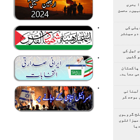
ا بحری
ہیں، محسن
یلی کی
دو سینئر
 تیل کی
و گئیں
 پاکستان
عی معاہدہ
 لبنانی
 بوجھ کر
لح گروہوں
 میزائلوں
دیا