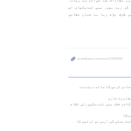
ور مفادات کے حوالے سے زیادہ
کر رہے ہیں۔ یہی تبدیلیاں اس
ی طرف بڑھ رہا ہے جہاں مقامی
حادی ٹرمپ کا ساتھ دینے سے
مشاورت جاری
کام، خطے میں نئے سکیورٹی نظام
ےگا
مت عملی کی ازسرنو ترتیب کا