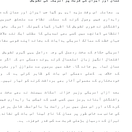
عمان اور ایران کی قربت پر امریکہ کی تشویش
یہ معاملہ اس وقت مزید اہم ہو گیا جب ایران اور عمان کے د
راہداری فیس وصول کرنے کے ممکنہ نظام سے متعلق خبریں
واشنگٹن نے فوری تشویش کا اظہار کیا، کیونکہ امریکہ بخوب
انتظامی ڈھانچے میں کسی بھی تبدیلی کا مطلب ایک نئے علاق
جہاں خطے کے ممالک امریکی ہدایات کے بجائے اپنے قومی مفاد
امریکی حکام کے سخت ردعمل کی وجہ دراصل یہی گہری تشویش ہ
اشتعال انگیز زبان استعمال کرتے ہوئے دھمکی دی کہ اگر عم
عمان تباہ ہو جائے گا۔ خطے میں برسوں سے متوازن اور مغرب
کے خلاف یہ کھلی دھمکی اس بات کو ظاہر کرتی ہے کہ وا
خودمختاری کے معمولی آثار بھی برداشت کرنے کو تیار نہیں۔
بعد ازاں امریکی وزیر خزانہ اسکاٹ بیسنٹ نے بھی سخت مو
واشنگٹن آبنائے ہرمز میں کسی قسم کے ٹیکس یا راہداری فیس
کرے گا، اور اس عمل میں براہِ راست یا بالواسطہ شامل ہر فر
کی جانب سے خاص طور پر عمان کا نام لینا اس بات کی نشاندہ
تہران کے درمیان بڑھتی قربت سے کس قدر خوفزدہ ہے۔