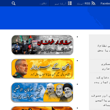
RSS لینک
آرکائیو
ی نظام؛
 یا محض
سکری
جاری
دفاع کے
 تیار ہے،
 اور جھوٹے
ی پالیسی
باف