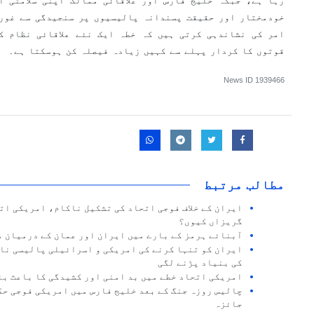
رہا ہے، جبکہ خلیج فارس اور علاقائی ممالک اپنی سلامتی ا
خودمختار اور حقیقت پسندانہ پالیسیوں پر سنجیدگی سے غور 
امر کی نشاندہی کرتی ہیں کہ خطہ ایک نئے علاقائی نظام ک
قوتوں کا کردار پہلے سے کہیں زیادہ فیصلہ کن ہوسکتا ہے۔
News ID
1939466
مطالب مرتبط
ایران کے خلاف فوجی اتحاد کی تشکیل ناکام، امریکی ات
گریزاں کیوں؟
آبنائے ہرمز کے بارے میں ایران اور عمان کے درمیان 
ایران کو تنہا کرنے کی امریکی و اسرائیلی پالیسی نا
کی بنیاد پڑنے لگی
امریکی اتحاد خطے میں بد امنی اور کشیدگی کا باعث بن
چالیس روزہ جنگ کے بعد خلیج فارس میں امریکی فوجی حک
جائزہ