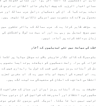
تاہم ان دھمکیوں کا الٹا اثر ہوا اور عمانی حکومت کی ج
عمانی اخبار الرؤیہ کے چیف ایڈیٹر حاتم الطائی نے ٹرمپ کو
دیتے ہوئے کہا کہ ان کی دھمکیاں دراصل عرب ممالک اور صہ
معمول پر لانے کے منصوبے میں امریکی ناکامی کا نتیجہ ہیں۔
یہ مؤقف ظاہر کرتا ہے کہ عرب ممالک کے بااثر حلقوں میں 
میں سوچ تبدیل ہو رہی ہے اور اب بہت سے لوگ واشنگٹن کی د
زبان برداشت کرنے پر آمادہ نہیں۔
خطے کی سیاست میں نئی تبدیلیوں کے آثار
بلومبرگ کے کالم نگار خاویئر بلاس نے سوشل میڈیا پر لکھا ک
خزانہ کی براہ راست دھمکیوں کو دیکھتے ہوئے ایسا محسوس ہو
مل کر آبنائے ہرمز میں کسی قسم کے ٹول یا راہداری فیس کے ن
ہے۔ اس تبصرے کی اہمیت اس بات میں ہے کہ اب مغربی تجزیہ 
انتظامی ڈھانچے کے امکان کو سنجیدگی سے لینے لگے ہیں۔
حقیقت یہ ہے کہ آبنائے ہرمز ایران اور عمان کے جغرافیے کا
سکیورٹی، انتظام اور آمدورفت کے قوانین کو ان دونوں ممالک
ترتیب نہیں دیا جا سکتا۔ امریکہ کئی برسوں تک فوجی موجو