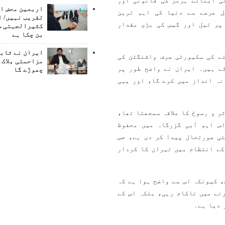
ی آبنائے ہرمز کی قانونی اور
اربعین محض ا
ل عرصے سے دنیا کی اہم ترین
تقریب نہیں/ ا
پر تیل اور گیس کی بڑی مقدار
کثیرالجہتی س
بن چکا ہے
ایران نے ثابت
ے کی سکیورٹی صرف واشنگٹن کی
مزاحمتی بلاک 
ے ہیں۔ ایران نے واضح طور پر
چھوڑے گا
نہ انداز میں کرے گا، اور یہی
ر و رسوخ کا علاقہ سمجھتا تھا،
س اہم آبی گزرگاہ میں محفوظ
ی صورتحال پیدا کر دی ہے، جس
کے انتظام میں تہران کا کردار
 کیونکہ اس سے واضح ہوا ہے کہ
نے میں ناکام رہی، بلکہ اس کے
 دیا ہے۔