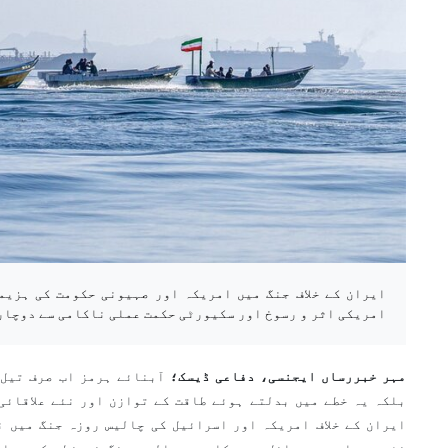
ایران کے خلاف جنگ میں امریکہ اور صہیونی حکومت کی ہزیم
امریکی اثر و رسوخ اور سکیورٹی حکمت عملی ناکامی سے دوچار
مہر خبررساں ایجنسی، دفاعی ڈیسک؛
آبنائے ہرمز اب صرف تیل 
بلکہ یہ خطے میں بدلتے ہوئے طاقت کے توازن اور نئے علاقائی 
ایران کے خلاف امریکہ اور اسرائیل کی چالیس روزہ جنگ میں ن