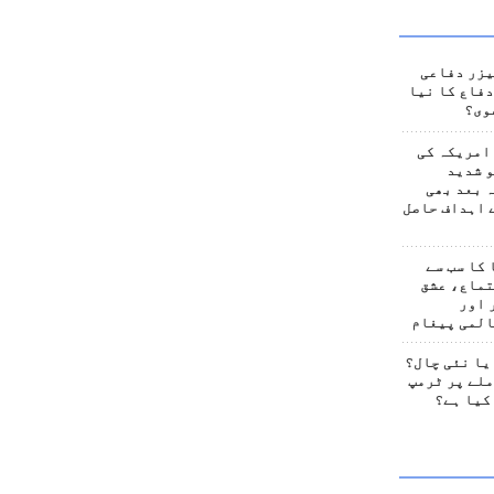
یزر دفاعی
فاع کا نیا
وی؟
امریکہ کی
 شدید
 بعد بھی
 اہداف حاصل
کا سب سے
تماع، عشق
 اور
المی پیغام
یا نئی چال؟
لے پر ٹرمپ
کیا ہے؟