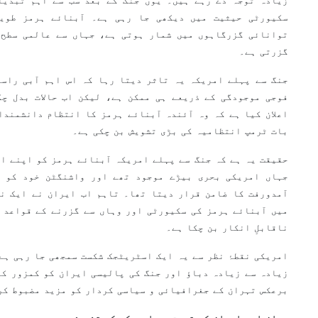
زیادہ توجہ دے رہے ہیں۔ یوں جنگ کے بعد سب سے اہم تبدیل
سکیورٹی حیثیت میں دیکھی جا رہی ہے۔ آبنائے ہرمز طوی
توانائی گزرگاہوں میں شمار ہوتی ہے، جہاں سے عالمی سطح 
گزرتی ہے۔
جنگ سے پہلے امریکہ یہ تاثر دیتا رہا کہ اس اہم آبی راست
فوجی موجودگی کے ذریعے ہی ممکن ہے، لیکن اب حالات بدل چک
اعلان کیا ہے کہ وہ آئندہ آبنائے ہرمز کا انتظام دانشمندا
بات ٹرمپ انتظامیہ کی بڑی تشویش بن چکی ہے۔
حقیقت یہ ہے کہ جنگ سے پہلے امریکہ آبنائے ہرمز کو اپنے اث
جہاں امریکی بحری بیڑے موجود تھے اور واشنگٹن خود کو ا
آمدورفت کا ضامن قرار دیتا تھا۔ تاہم اب ایران نے ایک نئ
میں آبنائے ہرمز کی سکیورٹی اور وہاں سے گزرنے کے قواعد 
ناقابلِ انکار بن چکا ہے۔
امریکی نقطۂ نظر سے یہ ایک اسٹریٹجک شکست سمجھی جا رہی ہے،
زیادہ سے زیادہ دباؤ اور جنگ کی پالیسی ایران کو کمزور کر
برعکس تہران کے جغرافیائی و سیاسی کردار کو مزید مضبوط کر