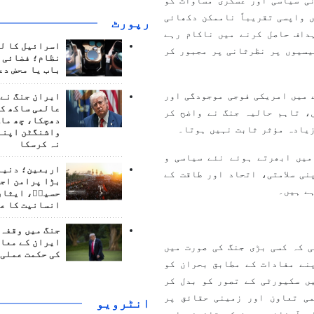
ی سیاسی اور عسکری مساوات کو
 واپسی تقریباً ناممکن دکھائی
رپورٹ
داف حاصل کرنے میں ناکام رہے
اسرائیل کا ل
یسیوں پر نظرثانی پر مجبور کر
نظام؛ فضائی د
باب یا محض دع
 میں امریکی فوجی موجودگی اور
ایران جنگ نے 
عالمی ساکھ کو
، تاہم حالیہ جنگ نے واضح کر
دھچکا، چھ ماہ
زیادہ مؤثر ثابت نہیں ہوتا۔
واشنگٹن اپنے
نہ کرسکا
میں ابھرتے ہوئے نئے سیاسی و
اربعین؛ دنیا 
نی سلامتی، اتحاد اور طاقت کے
بڑا پرامن اج
ے ہیں۔
حسینؑ، ایثار
انسانیت کا ع
جنگ میں وقفہ 
ایران کے معام
 کہ کسی بڑی جنگ کی صورت میں
کی حکمت عملی 
نے مفادات کے مطابق بحران کو
ں سکیورٹی کے تصور کو بدل کر
می تعاون اور زمینی حقائق پر
انٹرويو