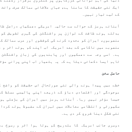
دنیا کی اہم توانائی گزرگاہوں پر کنٹرول برقرار رکھنے کی
ایک نئی حقیقت کا سامنا ہے، جہاں علاقائی ممالک صرف وائٹ 
کے لیے تیار نہیں۔
آبنائے ہرمز کے حوالے سے حالیہ امریکی دھمکیاں دراصل طاق
بدلتے ہوئے طاقت کے توازن پر واشنگٹن کی گہری تشویش کو 
منصوبوں، ایران کو محدود کرنے کی کوششوں اور عرب ممالک کے 
منصوبے میں ناکامی کے بعد امریکہ اب اپنے کم ہوتے اثر و ر
ہے۔ اسی وجہ سے دھمکیوں اور پابندیوں کی زبان واشنگٹن 
تاہم ایسا دکھائی دیتا ہے کہ یہ ہتھیار اب اپنی پرانی مؤث
حاصل سخن
خطے میں پیدا ہونے والی نئی صورتحال اس حقیقت کو واضح ک
موجودگی اور اقتصادی دباؤ کے ذریعے اپنی پالیسی مسلط کر
جیسا مؤثر نہیں رہا۔ آبنائے ہرمز میں ایران کی بڑھتی ہوئ
سکیورٹی و انتظامی معاملات میں تہران کے مضبوط ہوتے کردار
نئی شکل دینا شروع کر دی ہے۔
دوسری جانب امریکہ کا بتدریج کم ہوتا ہوا اثر و رسوخ بھ