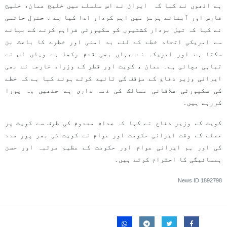
ہے انھوں نے کہا کہ ایران نے اس سلسلے میں خلیج عمان، خلیج
فارس اور آبنائے ہرمز میں اہم کردار ادا کیا ہے ۔ جنرل حاتمی
نے کہا کہ تیل بردار کشتیوں کو سکیورٹی فراہم کرنے کے بہانے
سے امریکی اتحاد خطے کے لئے بد امنی اور خطرے کا باعث بن
سکتا ہے اور امریکہ نے جہاں بھی قدم رکھا ہے وہاں اس نے
تباہی مچائی ہے۔ عمان ، کویت اور قطر کے وزراء خارجہ نے بھی
ایرانی وزير دفاع کے مؤقف کی تائيد کرتے ہوئے کہا ہے کہ خطے
کی سکیورٹی علاقائی ممالک کی ذمہ داری ہے جنھیں وہ پورا
کررہے ہیں۔
کویت کے وزير دفاع نے کہا کہ صدام معدوم کی طرف سے کویت پر
حملے کے وقت ایرانی حکومت اور عوام نے کویت کی بھر پور مدد
کی اور ہم ایرانی عوام اور حکومت کے عظیم مرتبہ اور حسن
ہمسائیگی کا احترام کرتے ہیں۔
News ID
1892798