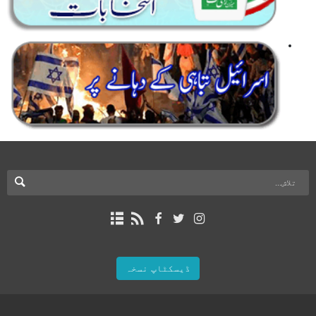
ڈیسکٹاپ نسخہ