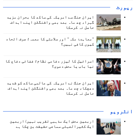
رپورٹ
ایران جنگ سے امریکہ کی ساکھ کا بحران مزید
گہرا، چھ ماہ بعد بھی واشنگٹن اپنے اہداف
حاصل نہ کرسکا
"معاہدۂ مکہ" اور سلامتی کا معمہ؛ صرف اتحاد
کیوں کافی نہیں؟
اسرائیل کا لیزر دفاعی نظام؛ فضائی دفاع کا
نیا باب یا محض دعوی؟
ایران جنگ نے امریکہ کی عالمی ساکھ کو شدید
دھچکا، چھ ماہ بعد بھی واشنگٹن اپنے اہداف
حاصل نہ کرسکا
انٹرويو
اربعین محض ایک مذہبی تقریب نہیں/ اربعین
ایک کثیرالجہتی سماجی حقیقت بن چکا ہے