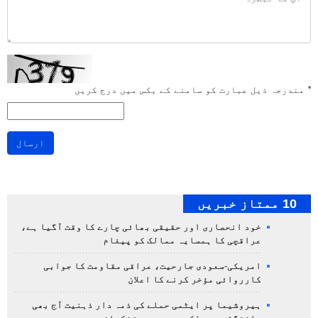
*
مندرجہ ذیل عبارت کو سامنے کے بکس میں درج کریں
ارسال
10 ممتاز خبریں
خود انحصاری اور حقیقی بھائی چارے کا وقت آگیا ہے،
عراقچی کا ہمسایہ ممالک کو پیغام
امریکی-سعودی جارحیت، عراقی مقاومت کا جوابی
کارروائی مؤخر کرنے کا اعلان
ہیروشیما پر ایٹمی حملے کی ذمہ دار ذہنیت آج بھی