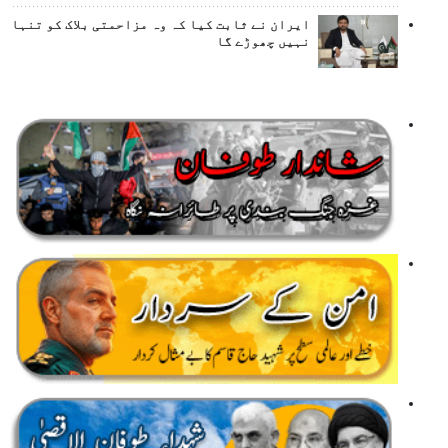
ایران نے ثابت کیا کہ وہ مزاحمتی بلاک کو تنہا
نہیں چھوڑے گا