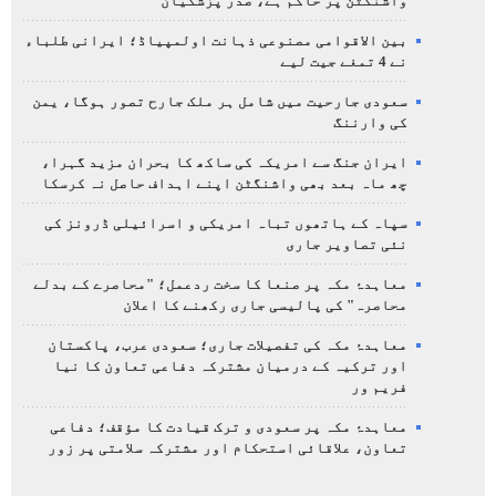
واشنگٹن پر حاکم ہے، صدر پزشکیان
بین الاقوامی مصنوعی ذہانت اولمپیاڈ؛ ایرانی طلباء
نے 4 تمغے جیت لیے
سعودی جارحیت میں شامل ہر ملک جارح تصور ہوگا، یمن
کی وارننگ
ایران جنگ سے امریکہ کی ساکھ کا بحران مزید گہرا،
چھ ماہ بعد بھی واشنگٹن اپنے اہداف حاصل نہ کرسکا
سپاہ کے ہاتھوں تباہ امریکی و اسرائیلی ڈرونز کی
نئی تصاویر جاری
معاہدۂ مکہ پر صنعا کا سخت ردعمل؛ "محاصرے کے بدلے
محاصرہ" کی پالیسی جاری رکھنے کا اعلان
معاہدۂ مکہ کی تفصیلات جاری؛ سعودی عرب، پاکستان
اور ترکیہ کے درمیان مشترکہ دفاعی تعاون کا نیا
فریم ور
معاہدۂ مکہ پر سعودی و ترک قیادت کا مؤقف؛ دفاعی
تعاون، علاقائی استحکام اور مشترکہ سلامتی پر زور