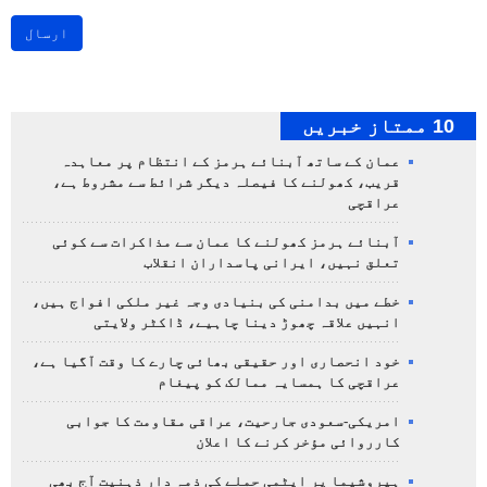
ارسال
10 ممتاز خبریں
عمان کے ساتھ آبنائے ہرمز کے انتظام پر معاہدہ
قریب، کھولنے کا فیصلہ دیگر شرائط سے مشروط ہے،
عراقچی
آبنائے ہرمز کھولنے کا عمان سے مذاکرات سے کوئی
تعلق نہیں، ایرانی پاسداران انقلاب
خطے میں بدامنی کی بنیادی وجہ غیر ملکی افواج ہیں،
انہیں علاقہ چھوڑ دینا چاہیے، ڈاکٹر ولایتی
خود انحصاری اور حقیقی بھائی چارے کا وقت آگیا ہے،
عراقچی کا ہمسایہ ممالک کو پیغام
امریکی-سعودی جارحیت، عراقی مقاومت کا جوابی
کارروائی مؤخر کرنے کا اعلان
ہیروشیما پر ایٹمی حملے کی ذمہ دار ذہنیت آج بھی