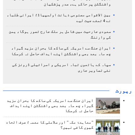
واشنگٹن پر حاکم ہے، صدر پزشکیان
بین الاقوامی مصنوعی ذہانت اولمپیاڈ؛ ایرانی طلباء
نے 4 تمغے جیت لیے
سعودی جارحیت میں شامل ہر ملک جارح تصور ہوگا، یمن
کی وارننگ
ایران جنگ سے امریکہ کی ساکھ کا بحران مزید گہرا،
چھ ماہ بعد بھی واشنگٹن اپنے اہداف حاصل نہ کرسکا
سپاہ کے ہاتھوں تباہ امریکی و اسرائیلی ڈرونز کی
نئی تصاویر جاری
رپورٹ
ایران جنگ سے امریکہ کی ساکھ کا بحران مزید
گہرا، چھ ماہ بعد بھی واشنگٹن اپنے اہداف
حاصل نہ کرسکا
"معاہدۂ مکہ" اور سلامتی کا معمہ؛ صرف اتحاد
کیوں کافی نہیں؟