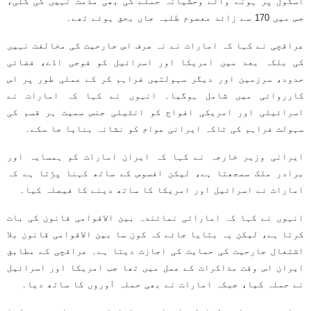
اسکول پر ہونے والے وحشیانہ حملے کی بھی مذمت نہیں کی گئی،
جس میں 170 سے زائد معصوم طلبہ جاں بحق ہوئے تھے۔
عراقچی نے کہا کہ امارات نے نہ صرف اس جارحیت کی مخالفت نہیں
کی بلکہ بعد میں امریکا اور اسرائیل کو فوجی اڈے، فضائی
حدود، سرزمین اور دیگر سہولتیں فراہم کر کے عملی طور پر اس
کارروائی میں شامل ہوگیا۔ انہوں نے کہا کہ امارات نے
اسرائیلی اور امریکی افواج کو انٹیلی جنس سمیت ہر قسم کی
سہولت فراہم کی تاکہ ایرانی عوام کو نشانہ بنایا جا سکے۔
ایرانی وزیر خارجہ نے کہا کہ ایران امارات کو ہمسایہ اور
برادر ملک سمجھتا ہے، لیکن افسوس کے ساتھ کہنا پڑتا ہے کہ
امارات نے اسرائیل اور امریکا کا ساتھ دینے کا فیصلہ کیا۔
انہوں نے کہا کہ اماراتی نمائندہ بین الاقوامی قانون کی بات
کرتا ہے، لیکن یہ بتایا جائے کہ کون سا بین الاقوامی قانون بلا
اشتعال جارحیت کی حمایت کی اجازت دیتا ہے۔ عراقچی کے مطابق
ایران اس وقت مذاکرات کے عمل میں تھا جب امریکا اور اسرائیل
نے حملہ کیا، جبکہ امارات نے بھی حملہ آوروں کا ساتھ دیا۔