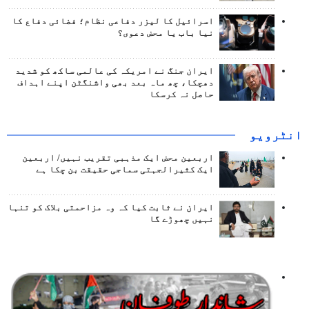
اسرائیل کا لیزر دفاعی نظام؛ فضائی دفاع کا
نیا باب یا محض دعوی؟
ایران جنگ نے امریکہ کی عالمی ساکھ کو شدید
دھچکا، چھ ماہ بعد بھی واشنگٹن اپنے اہداف
حاصل نہ کرسکا
انٹرويو
اربعین محض ایک مذہبی تقریب نہیں/ اربعین
ایک کثیرالجہتی سماجی حقیقت بن چکا ہے
ایران نے ثابت کیا کہ وہ مزاحمتی بلاک کو تنہا
نہیں چھوڑے گا