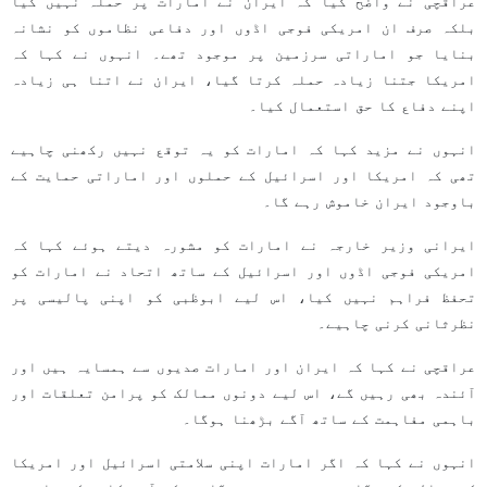
عراقچی نے واضح کیا کہ ایران نے امارات پر حملہ نہیں کیا
بلکہ صرف ان امریکی فوجی اڈوں اور دفاعی نظاموں کو نشانہ
بنایا جو اماراتی سرزمین پر موجود تھے۔ انہوں نے کہا کہ
امریکا جتنا زیادہ حملہ کرتا گیا، ایران نے اتنا ہی زیادہ
اپنے دفاع کا حق استعمال کیا۔
انہوں نے مزید کہا کہ امارات کو یہ توقع نہیں رکھنی چاہیے
تھی کہ امریکا اور اسرائیل کے حملوں اور اماراتی حمایت کے
باوجود ایران خاموش رہے گا۔
ایرانی وزیر خارجہ نے امارات کو مشورہ دیتے ہوئے کہا کہ
امریکی فوجی اڈوں اور اسرائیل کے ساتھ اتحاد نے امارات کو
تحفظ فراہم نہیں کیا، اس لیے ابوظبی کو اپنی پالیسی پر
نظرثانی کرنی چاہیے۔
عراقچی نے کہا کہ ایران اور امارات صدیوں سے ہمسایہ ہیں اور
آئندہ بھی رہیں گے، اس لیے دونوں ممالک کو پرامن تعلقات اور
باہمی مفاہمت کے ساتھ آگے بڑھنا ہوگا۔
انہوں نے کہا کہ اگر امارات اپنی سلامتی اسرائیل اور امریکا