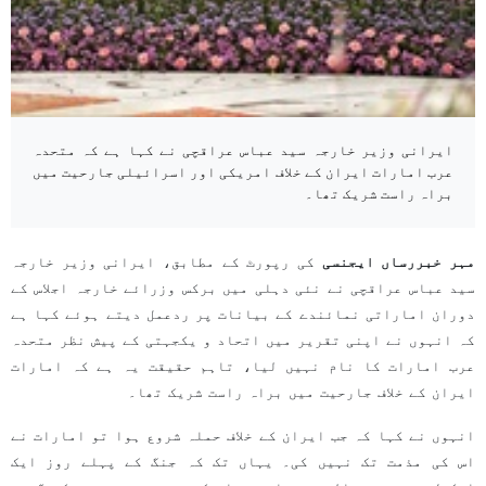
ایرانی وزیر خارجہ سید عباس عراقچی نے کہا ہے کہ متحدہ
عرب امارات ایران کے خلاف امریکی اور اسرائیلی جارحیت میں
براہ راست شریک تھا۔
مہر خبررساں ایجنسی
کی رپورٹ کے مطابق، ایرانی وزیر خارجہ
سید عباس عراقچی نے نئی دہلی میں برکس وزرائے خارجہ اجلاس کے
دوران اماراتی نمائندے کے بیانات پر ردعمل دیتے ہوئے کہا ہے
کہ انہوں نے اپنی تقریر میں اتحاد و یکجہتی کے پیش نظر متحدہ
عرب امارات کا نام نہیں لیا، تاہم حقیقت یہ ہے کہ امارات
ایران کے خلاف جارحیت میں براہ راست شریک تھا۔
انہوں نے کہا کہ جب ایران کے خلاف حملہ شروع ہوا تو امارات نے
اس کی مذمت تک نہیں کی۔ یہاں تک کہ جنگ کے پہلے روز ایک