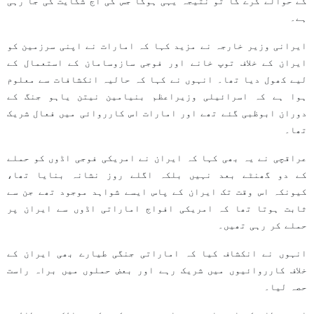
کے حوالے کرے گا تو نتیجہ یہی ہوگا جس کی آج شکایت کی جا رہی
ہے۔
ایرانی وزیر خارجہ نے مزید کہا کہ امارات نے اپنی سرزمین کو
ایران کے خلاف توپ خانے اور فوجی سازوسامان کے استعمال کے
لیے کھول دیا تھا۔ انہوں نے کہا کہ حالیہ انکشافات سے معلوم
ہوا ہے کہ اسرائیلی وزیراعظم بنیامین نیتن یاہو جنگ کے
دوران ابوظبی گئے تھے اور امارات اس کارروائی میں فعال شریک
تھا۔
عراقچی نے یہ بھی کہا کہ ایران نے امریکی فوجی اڈوں کو حملے
کے دو گھنٹے بعد نہیں بلکہ اگلے روز نشانہ بنایا تھا،
کیونکہ اس وقت تک ایران کے پاس ایسے شواہد موجود تھے جن سے
ثابت ہوتا تھا کہ امریکی افواج اماراتی اڈوں سے ایران پر
حملے کر رہی تھیں۔
انہوں نے انکشاف کیا کہ اماراتی جنگی طیارے بھی ایران کے
خلاف کارروائیوں میں شریک رہے اور بعض حملوں میں براہ راست
حصہ لیا۔