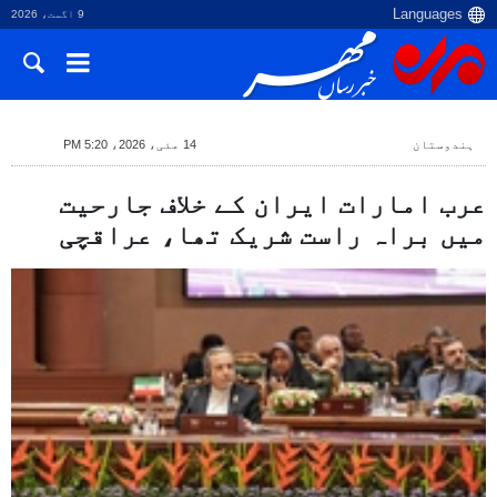
9 اگست، 2026
ہندوستان
14 مئی، 2026، 5:20 PM
عرب امارات ایران کے خلاف جارحیت
میں براہ راست شریک تھا، عراقچی