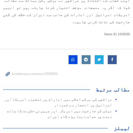
اپنے خطاب کے اختتام پر عراقچی نے برکس رکن ممالک سے مطالبہ
کیا کہ اگر وہ منصفانہ مؤقف اختیار کرنا چاہتے ہیں تو انہیں
امریکا، اسرائیل اور امارات کی جانب سے ایران کے خلاف کی گئی
جارحیت کی مذمت کرنی چاہیے۔
News ID
1939285
مطالب مرتبط
عراقچی کی برکس اجلاس میں امارات پر تنقید، امریکا اور
اسرائیل پر انحصار سے خبردار
نیٹو کو جارحیت میں امریکہ اور صہیونی حکومت کا ساتھ
دینے پر جواب دینا پڑے گا، ایران
لیبلز