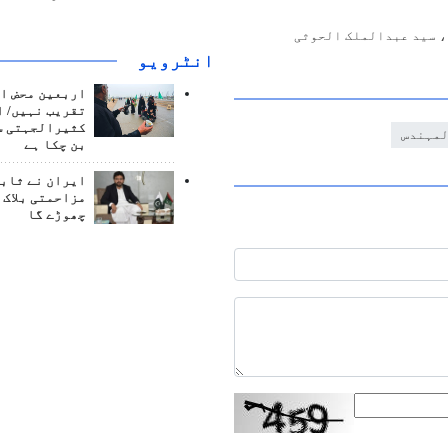
، سید عبدالملک الحوثی
انٹرويو
اربعین محض ا
تقریب نہیں/ ا
کثیرالجہتی س
لمہندس
بن چکا ہے
ایران نے ثابت
مزاحمتی بلاک 
چھوڑے گا