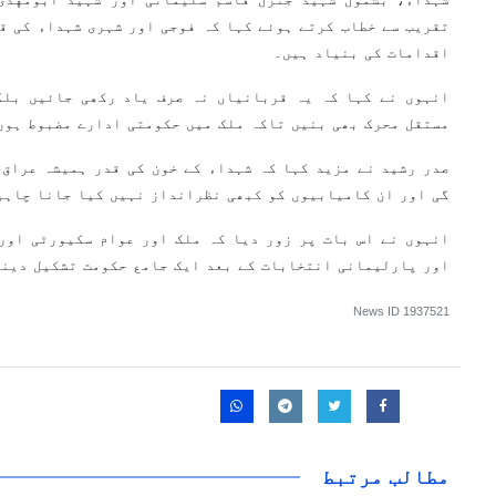
تقریب سے خطاب کرتے ہوئے کہا کہ فوجی اور شہری شہداء کی ق
اقدامات کی بنیاد ہیں۔
انہوں نے کہا کہ یہ قربانیاں نہ صرف یاد رکھی جائیں بلک
مستقل محرک بھی بنیں تاکہ ملک میں حکومتی ادارے مضبوط ہوں
صدر رشید نے مزید کہا کہ شہداء کے خون کی قدر ہمیشہ عراق 
گی اور ان کامیابیوں کو کبھی نظرانداز نہیں کیا جانا چاہی
انہوں نے اس بات پر زور دیا کہ ملک اور عوام سکیورٹی اور
اور پارلیمانی انتخابات کے بعد ایک جامع حکومت تشکیل دینا
News ID
1937521
مطالب مرتبط