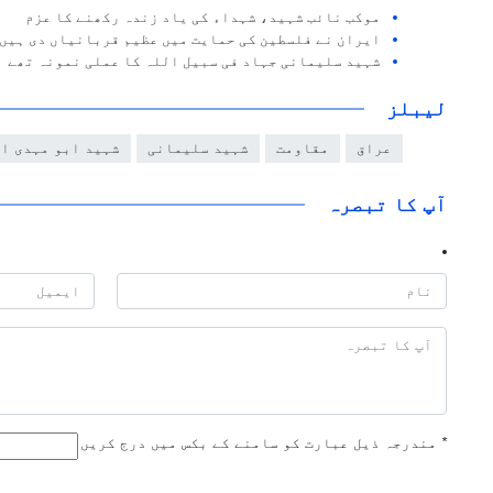
موکب نائب شہید، شہداء کی یاد زندہ رکھنے کا عزم
ایران نے فلسطین کی حمایت میں عظیم قربانیاں دی ہیں
شہید سلیمانی جہاد فی سبیل اللہ کا عملی نمونہ تھے
لیبلز
عراق
مقاومت
شہید سلیمانی
شہید ابو مہدی ا
آپ کا تبصرہ
*
مندرجہ ذیل عبارت کو سامنے کے بکس میں درج کریں