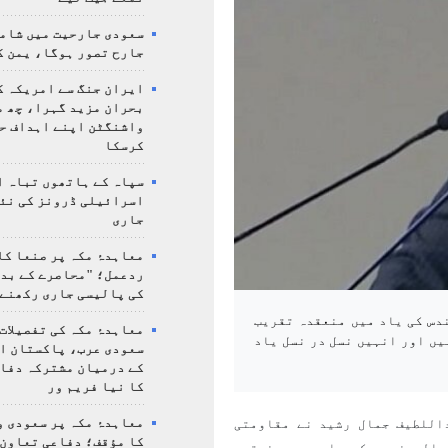
سعودی جارحیت میں شامل
جارح تصور ہوگا، یمن ک
ایران جنگ سے امریکہ ک
بحران مزید گہرا، چھ م
واشنگٹن اپنے اہداف ح
کرسکا
سپاہ کے ہاتھوں تباہ ا
اسرائیلی ڈرونز کی نئ
جاری
معاہدۂ مکہ پر صنعا کا
ردعمل؛ "محاصرے کے بد
کی پالیسی جاری رکھنے 
دس کی یاد میں منعقدہ تقریب
معاہدۂ مکہ کی تفصیلات
یں اور انہیں نسل در نسل یاد
سعودی عرب، پاکستان ا
کے درمیان مشترکہ دفا
کا نیا فریم ور
اللطیف جمال رشید نے مقاومتی
معاہدۂ مکہ پر سعودی و
کا مؤقف؛ دفاعی تعاون،
 المهندس، کی یاد میں منعقدہ