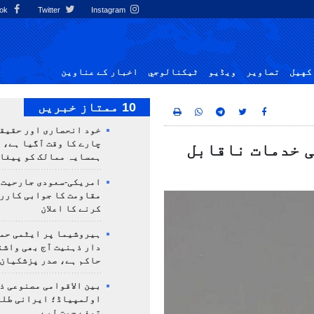
Facebook
Twitter
Instagram
کهيل
تصاوير
ویڈیو
ٹيكنالوجي
اخبار کے عناوین
10 ممتاز خبریں
خود انحصاری اور حقیق
چارے کا وقت آگیا ہے، 
ی خدمات ناقابل
ہمسایہ ممالک کو پیغا
امریکی-سعودی جارحیت،
مقاومت کا جوابی کارر
کرنے کا اعلان
ہیروشیما پر ایٹمی حمل
دار ذہنیت آج بھی واشن
حاکم ہے، صدر پزشکیان
بین الاقوامی مصنوعی ذ
تمغے جیت لیے