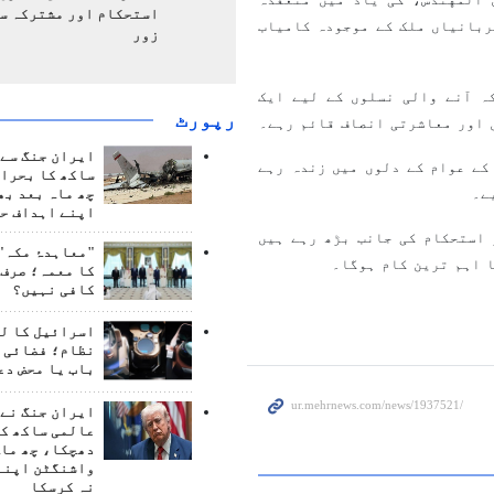
استحکام اور مشترکہ سل
ربانیاں ملک کے موجودہ کامیاب
زور
ہ آنے والی نسلوں کے لیے ایک
رپورٹ
 اور معاشرتی انصاف قائم رہے۔
ایران جنگ سے 
کے عوام کے دلوں میں زندہ رہے
ساکھ کا بحران
ے۔
چھ ماہ بعد بھ
اپنے اہداف حا
 استحکام کی جانب بڑھ رہے ہیں
"معاہدۂ مکہ" 
 اہم ترین کام ہوگا۔
کا معمہ؛ صرف 
کافی نہیں؟
اسرائیل کا ل
نظام؛ فضائی د
باب یا محض دع
ایران جنگ نے 
عالمی ساکھ کو
دھچکا، چھ ماہ
واشنگٹن اپنے
نہ کرسکا