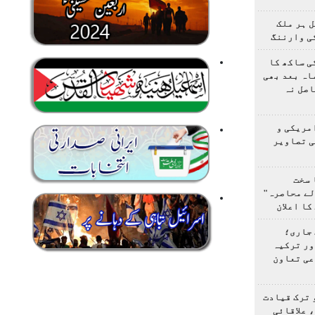
 ہر ملک
ی وارننگ
ی ساکھ کا
اہ بعد بھی
اصل نہ
مریکی و
ی تصاویر
 سخت
لے محاصرہ"
کا اعلان
 جاری؛
ور ترکیہ
عی تعاون
 ترک قیادت
 علاقائی