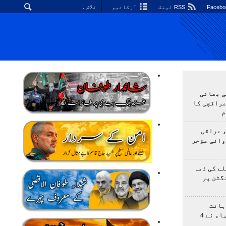
RSS لینک
آرکائیو
ی بھائی
عراقچی کا
م
 عراقی
وائی مؤخر
ے کی ذمہ
گٹن پر
ہانت
اولمپیاڈ؛ ایرانی طلباء نے 4