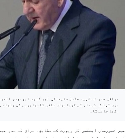
عراقی صدر نے شہید جنرل سلیمانی اور شہید ابومهدی المهن
میں کہا کہ شہداء کی قربانیاں ملکی کامیابیوں کی بنیاد ہ
رکھا جائے گا۔
مہر خبررساں ایجنسی
کی رپورٹ کے مطابق، عراق کے صدر عبد
شہداء، بشمول شہید جنرل قاسم سلیمانی اور شہید ابومهدی