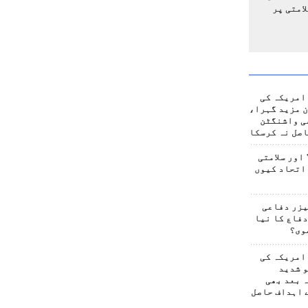
امتی پر
امریکہ کی
 مزید گہرا،
ی واشنگٹن
صل نہ کرسکا
اور سلامتی
اتحاد کیوں
یزر دفاعی
فاع کا نیا
وی؟
امریکہ کی
 شدید
 بعد بھی
 اہداف حاصل