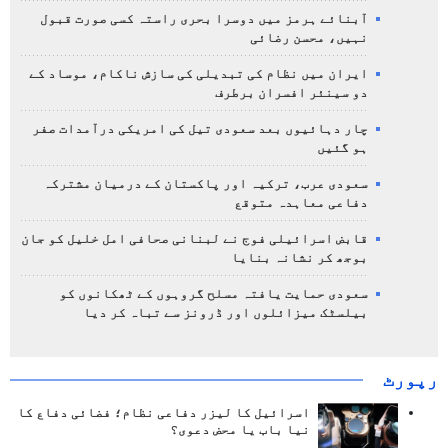
آبنائے ہرمز میں دوسرا بحری راستہ کسی صورت قبول
نہیں، محسن رضائی
ایران میں نظام کی تبدیلی کی سازش ناکام، موساد کے
دو سینئر افسران برطرف
چار دہائیوں بعد سعودی تیل کی امریکی درآمدات صفر
ہو گئیں
سعودی عرب، ترکیہ اور پاکستان کے درمیان مشترکہ
دفاعی معاہدہ متوقع
قابض اسرائیلی فوج نے لبنانی صحافی امل خلیل کو جان
بوجھ کر نشانہ بنایا
سعودی حمایت یافتہ مسلح گروہوں کے ٹھکانوں کو
بیلسٹک میزائلوں اور ڈرونز سے تباہ کر دیا
رپورٹ
اسرائیل کا لیزر دفاعی نظام؛ فضائی دفاع کا
نیا باب یا محض دعوی؟