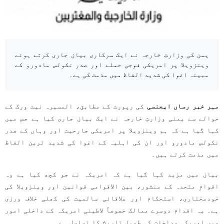
یمن کی وزارتِ خارجہ نے ایک سرکاری بیان جاری کرتے ہوئے
وینزویلا پر امریکی فوجی حملے اور صدر نکولس مادورو کے
مبینہ اغوا کی شدید الفاظ میں مذمت کی ہے۔
مہر خبر رساں ایجنسی
کی رپورٹ کے مطابق، المسیرہ نیٹ ورک کے
حوالے سے یمنی وزارتِ خارجہ نے ایک بیان جاری کیا ہے جس میں
کہا گیا ہے کہ ہم وینزویلا پر امریکی جارحیت اور وہاں کے صدر
نکولس مادورو اور ان کی اہلیہ کے اغوا کی شدید ترین الفاظ
میں مذمت کرتے ہیں۔
بیان میں مزید کہا گیا ہے کہ امریکہ نے جو کچھ کیا ہے وہ
اقوامِ متحدہ کے منشور، بین الاقوامی قوانین اور وینزویلا کی
خودمختاری، استحکام اور علاقائی سالمیت کی کھلی خلاف ورزی
ہے۔ یہ اقدام دوسرے ممالک خصوصاً لاطینی امریکہ کے داخلی امور
میں امریکی مداخلت کی طویل تاریخ کا تسلسل ہے۔