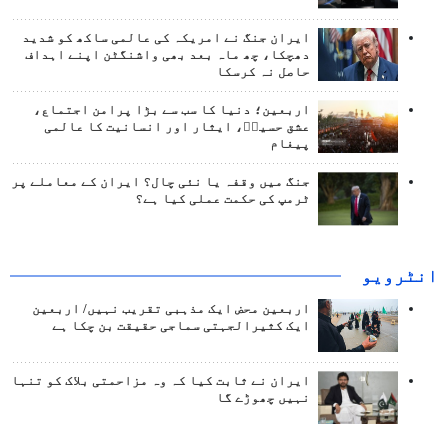
ایران جنگ نے امریکہ کی عالمی ساکھ کو شدید
دھچکا، چھ ماہ بعد بھی واشنگٹن اپنے اہداف
حاصل نہ کرسکا
اربعین؛ دنیا کا سب سے بڑا پرامن اجتماع،
عشق حسینؑ، ایثار اور انسانیت کا عالمی
پیغام
جنگ میں وقفہ یا نئی چال؟ ایران کے معاملے پر
ٹرمپ کی حکمت عملی کیا ہے؟
انٹرويو
اربعین محض ایک مذہبی تقریب نہیں/ اربعین
ایک کثیرالجہتی سماجی حقیقت بن چکا ہے
ایران نے ثابت کیا کہ وہ مزاحمتی بلاک کو تنہا
نہیں چھوڑے گا