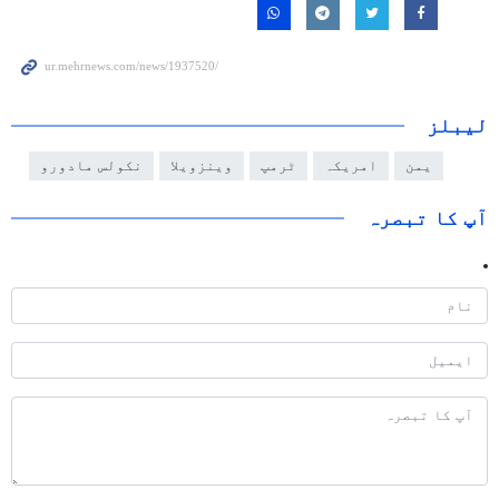
لیبلز
یمن
امریکہ
ٹرمپ
وینزویلا
نکولس مادورو
آپ کا تبصرہ