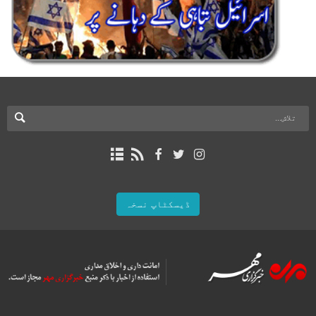
ڈیسکٹاپ نسخہ