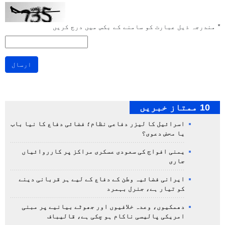
*
مندرجہ ذیل عبارت کو سامنے کے بکس میں درج کریں
ارسال
10 ممتاز خبریں
اسرائیل کا لیزر دفاعی نظام؛ فضائی دفاع کا نیا باب
یا محض دعوی؟
یمنی افواج کی سعودی عسکری مراکز پر کارروائیاں
جاری
ایرانی فضائیہ وطن کے دفاع کے لیے ہر قربانی دینے
کو تیار ہے، جنرل بہمرد
دھمکیوں، وعدہ خلافیوں اور جھوٹے بیانیے پر مبنی
امریکی پالیسی ناکام ہو چکی ہے، قالیباف