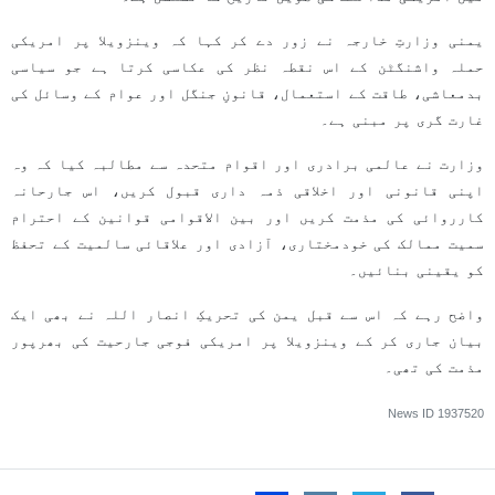
یمنی وزارتِ خارجہ نے زور دے کر کہا کہ وینزویلا پر امریکی
حملہ واشنگٹن کے اس نقطہ نظر کی عکاسی کرتا ہے جو سیاسی
بدمعاشی، طاقت کے استعمال، قانونِ جنگل اور عوام کے وسائل کی
غارت گری پر مبنی ہے۔
وزارت نے عالمی برادری اور اقوام متحدہ سے مطالبہ کیا کہ وہ
اپنی قانونی اور اخلاقی ذمہ داری قبول کریں، اس جارحانہ
کارروائی کی مذمت کریں اور بین الاقوامی قوانین کے احترام
سمیت ممالک کی خودمختاری، آزادی اور علاقائی سالمیت کے تحفظ
کو یقینی بنائیں۔
واضح رہے کہ اس سے قبل یمن کی تحریکِ انصار اللہ نے بھی ایک
بیان جاری کر کے وینزویلا پر امریکی فوجی جارحیت کی بھرپور
مذمت کی تھی۔
News ID
1937520