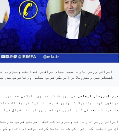
ایرانی وزیر خارجہ سید عباس عراقچی نے اپنے وینزویلا ک
گفتگو میں وینزویلا پر امریکی فوجی حملے اور قانونی صدر کے
مہر خبررساں ایجنسی
کی رپورٹ کے مطابق، اسلامی جمہوریہ ا
عراقچی اور وینزویلا کے وزیر خارجہ نے ایک ٹیلیفونک گفتگو
جارحیت کے بعد کی تازہ ترین صورتحال پر تبادلہ خیال کیا۔
ایرانی وزیر خارجہ نے وینزویلا کے خلاف امریکی فوجی جارحیت
ان کی اہلیہ کے اغوا کی شدید مذمت کرتے ہوئے اس اقدام کو ر