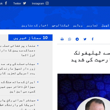
Facebook
Twitter
Instagram
کهيل
تصاوير
ویڈیو
ٹيكنالوجي
اخبار کے عناوین
10 ممتاز خبریں
صنعاء پر فضائی حملہ، 
دھماکے سے یمن کا دار
سے ٹیلیفونک
لرز اٹھا
رحیت کی شدید
میناب حملے کی وجہ سے 
زور دار تھپڑ مارنے کو
ہے، امریکی تجزیہ کار
ایران کے ساتھ جنگ کے 
میزائل ذخائر میں غیر
کمی، سی این این
سینئر ایرانی رکنِ پار
امریکا کو وارننگ، خطے
قریب قرار