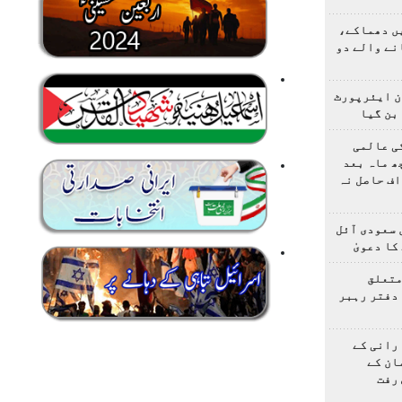
یں دھماکے،
نے والے دو
ن ایئرپورٹ
بن گیا
ی عالمی
ھ ماہ بعد
ف حاصل نہ
 سعودی آئل
کا دعویٰ
متعلق
دفتر رہبر
رانی کے
ان کے
رفت