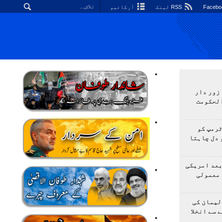
RSS لینک
آرکائیو
زور دار
الحکومت
ٹرمپ کو
 دل چاہتا
بعد امریکی
 معمولی
لیمان کی
 سے انخلا