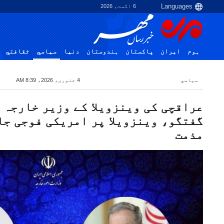
6 اگست، 2026
ہوم
ایران
پاکستان
ہندوستان
دنیا
سياسي
ثقافتي
سياسي
4 جنوری، 2026، 8:39 AM
عراقچی کی وینزویلا کے وزیر خارجہ 
گفتگو، وینزویلا پر امریکی فوجی جا
مذمت