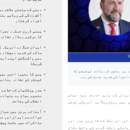
دبئی کے صنعتی علاقے م
آتش زدگی کی ویڈیو بنا
افراد گرفتار
یمنی ڈرون حملہ، نجرا
کا مرکزی ریڈار نشانہ 
ایران جنگ نے امریکہ ک
ساکھ کو شدید دھچکا، چ
بھی واشنگٹن اپنے اہدا
کرسکا
ے ہم منصب کے ساتھ ٹیلیفونک
یمن کا بحیرۂ احمر میں
 اغوا کی شدید مذمت کی ہے۔
ٹینکر کو نشانہ بنانے 
صدر پزشکیان کے خط سے 
یران کے وزیر خارجہ سید عباس
منسوب بیان بے بنیاد، 
انقلاب کی وضاحت
 میں وینزویلا پر امریکی فوجی
آبنائے ہرمز میں جہاز 
حوالے سے ایران اور عم
 اور اس ملک کے قانونی صدر اور
مذاکرات میں مثبت پیش 
یاستی دہشت گردی کی واضح مثال