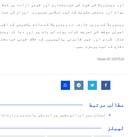
اور وینزویلا کی قوم کی خودمختاری اور قومی ارادے پر کھلا 
عوام اور منتخب حکومت کے لیے اسلامی جمہوریہ ایران کی حمای
وینزویلا کے وزیر خارجہ نے وینزویلا کے ساتھ یکجہتی کے اظہا
اصولی موقف کی تعریف کرتے ہوئے اس بات پر زور دیا کہ وینزو
غنڈہ گردی اور غیر قانونی پالیسیوں کے خلاف قومی خودمختا
دفاع کے لیے پرعزم ہیں۔
News ID
1937510
مطالب مرتبط
لبنان میں ایرانی سفیر پر امریکی پابندی، وزارت خار
لیبلز