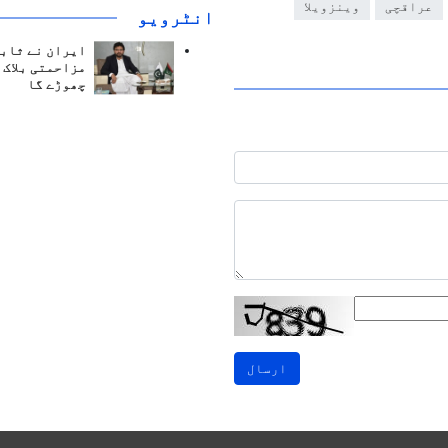
عراقچی
وینزویلا
انٹرويو
ایران نے ثابت
مزاحمتی بلاک 
چھوڑے گا
ارسال