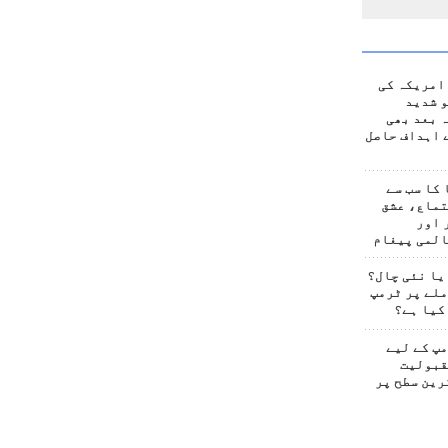
امریکہ کی
 شدید
 بعد بھی
 اہداف حاصل
کا سب سے
تماع، عشق
 اور
المی پیغام
یا نئی چال؟
لے پر ٹرمپ
کیا ہے؟
پ کے لیے
قبولیت
رین سطح پر