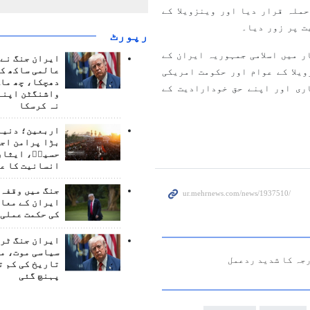
حملہ قرار دیا اور وینزویلا کے
ت پر زور دیا۔
رپورٹ
ر میں اسلامی جمہوریہ ایران کے
ایران جنگ نے 
عالمی ساکھ کو
یلا کے عوام اور حکومت امریکی
دھچکا، چھ ماہ
ری اور اپنے حق خودارادیت کے
واشنگٹن اپنے
نہ کرسکا
اربعین؛ دنیا 
بڑا پرامن اج
حسینؑ، ایثار
انسانیت کا ع
جنگ میں وقفہ 
ایران کے معام
کی حکمت عملی 
ایران جنگ ٹرم
سیاسی موت، م
جہ کا شدید ردعمل
تاریخ کی کم ت
پہنچ گئی