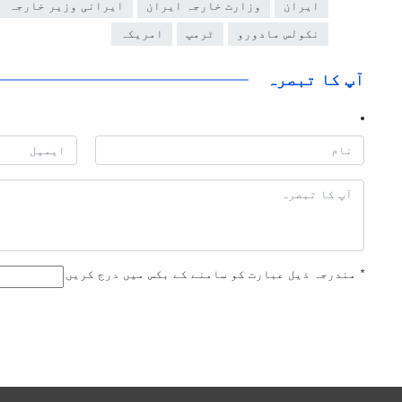
ایران
وزارت خارجہ ایران
ایرانی وزیر خارجہ
نکولس مادورو
ٹرمپ
امریکہ
آپ کا تبصرہ
*
مندرجہ ذیل عبارت کو سامنے کے بکس میں درج کریں