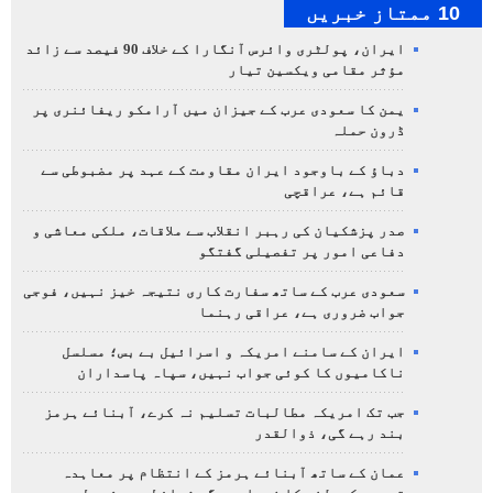
10 ممتاز خبریں
ایران، پولٹری وائرس آنگارا کے خلاف 90 فیصد سے زائد
مؤثر مقامی ویکسین تیار
یمن کا سعودی عرب کے جیزان میں آرامکو ریفائنری پر
ڈرون حملہ
دباؤ کے باوجود ایران مقاومت کے عہد پر مضبوطی سے
قائم ہے، عراقچی
صدر پزشکیان کی رہبر انقلاب سے ملاقات، ملکی معاشی و
دفاعی امور پر تفصیلی گفتگو
سعودی عرب کے ساتھ سفارت کاری نتیجہ خیز نہیں، فوجی
جواب ضروری ہے، عراقی رہنما
ایران کے سامنے امریکہ و اسرائیل بے بس؛ مسلسل
ناکامیوں کا کوئی جواب نہیں، سپاہ پاسداران
جب تک امریکہ مطالبات تسلیم نہ کرے، آبنائے ہرمز
بند رہے گی، ذوالقدر
عمان کے ساتھ آبنائے ہرمز کے انتظام پر معاہدہ