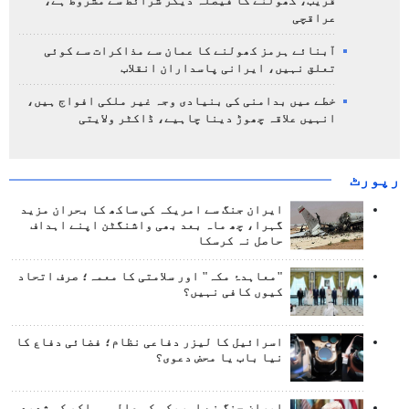
قریب، کھولنے کا فیصلہ دیگر شرائط سے مشروط ہے،
عراقچی
آبنائے ہرمز کھولنے کا عمان سے مذاکرات سے کوئی
تعلق نہیں، ایرانی پاسداران انقلاب
خطے میں بدامنی کی بنیادی وجہ غیر ملکی افواج ہیں،
انہیں علاقہ چھوڑ دینا چاہیے، ڈاکٹر ولایتی
رپورٹ
ایران جنگ سے امریکہ کی ساکھ کا بحران مزید
گہرا، چھ ماہ بعد بھی واشنگٹن اپنے اہداف
حاصل نہ کرسکا
"معاہدۂ مکہ" اور سلامتی کا معمہ؛ صرف اتحاد
کیوں کافی نہیں؟
اسرائیل کا لیزر دفاعی نظام؛ فضائی دفاع کا
نیا باب یا محض دعوی؟
ایران جنگ نے امریکہ کی عالمی ساکھ کو شدید