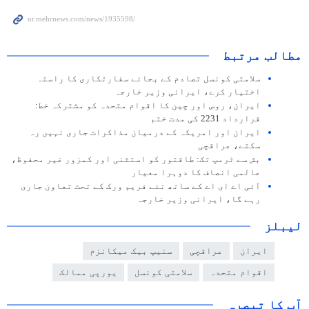
مطالب مرتبط
سلامتی کونسل تصادم کے بجائے سفارتکاری کا راستہ
اختیار کرے، ایرانی وزیر خارجہ
ایران، روس اور چین کا اقوام متحدہ کو مشترکہ خط:
قرارداد 2231 کی مدت ختم
ایران اور امریکہ کے درمیان مذاکرات جاری نہیں رہ
سکتے، عراقچی
بش سے ٹرمپ تک: طاقتور کو استثنی اور کمزور غیر محفوظ،
عالمی انصاف کا دوہرا معیار
آئی اے ای اے کے ساتھ نئے فریم ورک کے تحت تعاون جاری
رہے گا، ایرانی وزیر خارجہ
لیبلز
ایران
عراقچی
سنیپ بیک میکانزم
اقوام متحدہ
سلامتی کونسل
یورپی ممالک
آپ کا تبصرہ