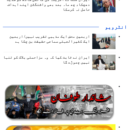
دھچکا، چھ ماہ بعد بھی واشنگٹن اپنے اہداف
حاصل نہ کرسکا
انٹرويو
اربعین محض ایک مذہبی تقریب نہیں/ اربعین
ایک کثیرالجہتی سماجی حقیقت بن چکا ہے
ایران نے ثابت کیا کہ وہ مزاحمتی بلاک کو تنہا
نہیں چھوڑے گا