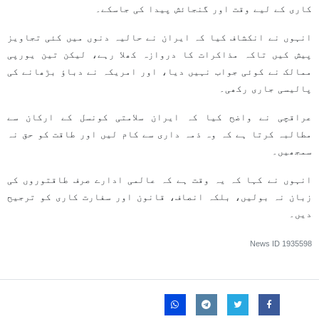
کاری کے لیے وقت اور گنجائش پیدا کی جاسکے۔
انہوں نے انکشاف کیا کہ ایران نے حالیہ دنوں میں کئی تجاویز
پیش کیں تاکہ مذاکرات کا دروازہ کھلا رہے، لیکن تین یورپی
ممالک نے کوئی جواب نہیں دیا، اور امریکہ نے دباؤ بڑھانے کی
پالیسی جاری رکھی۔
عراقچی نے واضح کیا کہ ایران سلامتی کونسل کے ارکان سے
مطالبہ کرتا ہے کہ وہ ذمہ داری سے کام لیں اور طاقت کو حق نہ
سمجھیں۔
انہوں نے کہا کہ یہ وقت ہے کہ عالمی ادارے صرف طاقتوروں کی
زبان نہ بولیں، بلکہ انصاف، قانون اور سفارت کاری کو ترجیح
دیں۔
News ID
1935598