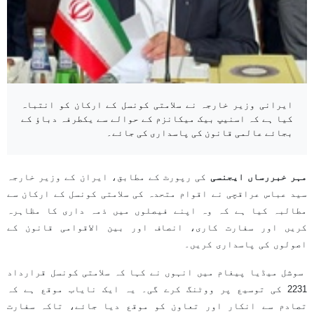
ایرانی وزیر خارجہ نے سلامتی کونسل کے ارکان کو انتباہ
کیا ہے کہ اسنیپ بیک میکانزم کے حوالے سے یکطرفہ دباؤ کے
بجائے عالمی قانون کی پاسداری کی جائے۔
مہر خبررساں ایجنسی
کی رپورٹ کے مطابق، ایران کے وزیر خارجہ
سید عباس عراقچی نے اقوام متحدہ کی سلامتی کونسل کے ارکان سے
مطالبہ کیا ہے کہ وہ اپنے فیصلوں میں ذمہ داری کا مظاہرہ
کریں اور سفارت کاری، انصاف اور بین الاقوامی قانون کے
اصولوں کی پاسداری کریں۔
سوشل میڈیا پیغام میں انہوں نے کہا کہ سلامتی کونسل قرارداد
2231 کی توسیع پر ووٹنگ کرے گی۔ یہ ایک نایاب موقع ہے کہ
تصادم سے انکار اور تعاون کو موقع دیا جائے، تاکہ سفارت