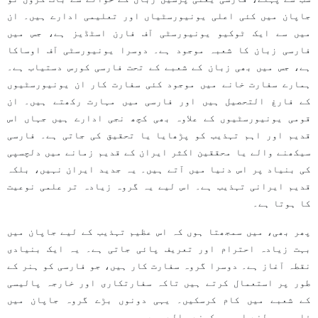
جاپان میں کئی اعلی یونیورسٹیاں اور تعلیمی ادارے ہیں۔ ان
میں سے ایک ٹوکیو یونیورسٹی آف فارن اسٹڈیز ہے، جس میں
فارسی زبان کا شعبہ موجود ہے۔ دوسرا یونیورسٹی آف اوساکا
ہے، جس میں بھی زبان کے شعبے کے تحت فارسی کورس دستیاب ہے۔
ہمارے سفارت خانے میں موجود کئی سفارت کار ان یونیورسٹیوں
کے فارغ التحصیل ہیں اور فارسی میں مہارت رکھتے ہیں۔ ان
قومی یونیورسٹیوں کے علاوہ بھی کچھ نجی ادارے ہیں جہاں اس
قدیم اور اہم تہذیب کو پڑھایا یا تحقیق کی جاتی ہے۔ فارسی
سیکھنے والے یا محققین اکثر ایران کے قدیم زمانے میں دلچسپی
کی بنیاد پر اس دنیا میں آتے ہیں۔ یہ جدید ایران نہیں، بلکہ
قدیم ایرانی تہذیب ہے۔ اس لیے یہ گروہ زیادہ تر علمی نوعیت
کا ہوتا ہے۔
پھر بھی، میں سمجھتا ہوں کہ اس عظیم تہذیب کے لیے جاپان میں
بہت زیادہ احترام اور تعریف پائی جاتی ہے۔ یہ ایک بنیادی
نقطہ آغاز ہے۔ دوسرا گروہ سفارت کار ہیں، جو فارسی کو ہنر کے
طور پر استعمال کرتے ہیں تاکہ سفارتکاری اور خارجہ پالیسی
کے شعبے میں کام کرسکیں۔ یہی دونوں بڑے گروہ جاپان میں
فارسی بولنے اور سیکھنے والے ہیں۔