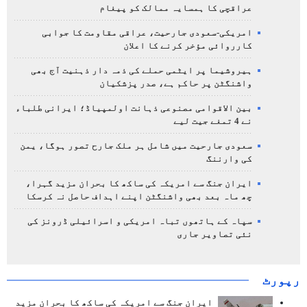
عراقچی کا ہمسایہ ممالک کو پیغام
امریکی-سعودی جارحیت، عراقی مقاومت کا جوابی
کارروائی مؤخر کرنے کا اعلان
ہیروشیما پر ایٹمی حملے کی ذمہ دار ذہنیت آج بھی
واشنگٹن پر حاکم ہے، صدر پزشکیان
بین الاقوامی مصنوعی ذہانت اولمپیاڈ؛ ایرانی طلباء
نے 4 تمغے جیت لیے
سعودی جارحیت میں شامل ہر ملک جارح تصور ہوگا، یمن
کی وارننگ
ایران جنگ سے امریکہ کی ساکھ کا بحران مزید گہرا،
چھ ماہ بعد بھی واشنگٹن اپنے اہداف حاصل نہ کرسکا
سپاہ کے ہاتھوں تباہ امریکی و اسرائیلی ڈرونز کی
نئی تصاویر جاری
رپورٹ
ایران جنگ سے امریکہ کی ساکھ کا بحران مزید