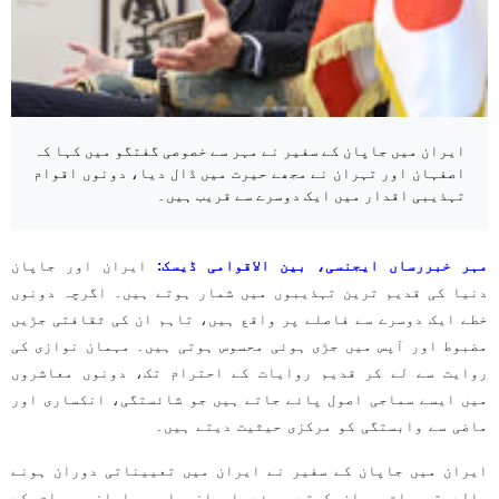
ایران میں جاپان کے سفیر نے مہر سے خصوصی گفتگو میں کہا کہ
اصفہان اور تہران نے مجھے حیرت میں ڈال دیا، دونوں اقوام
تہذیبی اقدار میں ایک دوسرے سے قریب ہیں۔
مہر خبررساں ایجنسی، بین الاقوامی ڈیسک:
ایران اور جاپان
دنیا کی قدیم ترین تہذیبوں میں شمار ہوتے ہیں۔ اگرچہ دونوں
خطے ایک دوسرے سے فاصلے پر واقع ہیں، تاہم ان کی ثقافتی جڑیں
مضبوط اور آپس میں جڑی ہوئی محسوس ہوتی ہیں۔ مہمان نوازی کی
روایت سے لے کر قدیم روایات کے احترام تک، دونوں معاشروں
میں ایسے سماجی اصول پائے جاتے ہیں جو شائستگی، انکساری اور
ماضی سے وابستگی کو مرکزی حیثیت دیتے ہیں۔
ایران میں جاپان کے سفیر نے ایران میں تعییناتی دوران ہونے
والے تجربات بیان کرتے ہوئے ایرانی اور جاپانی عوام کے