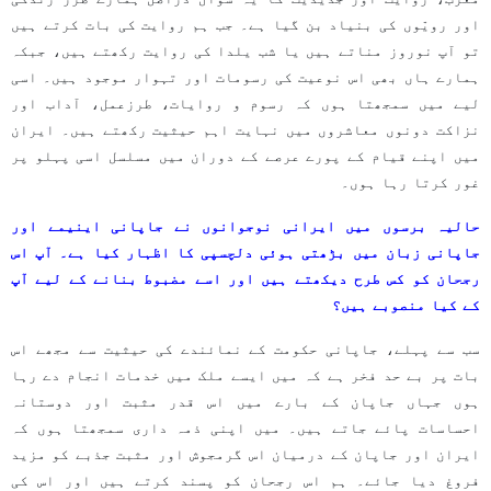
اور رویّوں کی بنیاد بن گیا ہے۔ جب ہم روایت کی بات کرتے ہیں
تو آپ نوروز مناتے ہیں یا شب یلدا کی روایت رکھتے ہیں، جبکہ
ہمارے ہاں بھی اس نوعیت کی رسومات اور تہوار موجود ہیں۔ اسی
لیے میں سمجھتا ہوں کہ رسوم و روایات، طرزعمل، آداب اور
نزاکت دونوں معاشروں میں نہایت اہم حیثیت رکھتے ہیں۔ ایران
میں اپنے قیام کے پورے عرصے کے دوران میں مسلسل اسی پہلو پر
غور کرتا رہا ہوں۔
حالیہ برسوں میں ایرانی نوجوانوں نے جاپانی اینیمے اور
جاپانی زبان میں بڑھتی ہوئی دلچسپی کا اظہار کیا ہے۔ آپ اس
رجحان کو کس طرح دیکھتے ہیں اور اسے مضبوط بنانے کے لیے آپ
کے کیا منصوبے ہیں؟
سب سے پہلے، جاپانی حکومت کے نمائندے کی حیثیت سے مجھے اس
بات پر بے حد فخر ہے کہ میں ایسے ملک میں خدمات انجام دے رہا
ہوں جہاں جاپان کے بارے میں اس قدر مثبت اور دوستانہ
احساسات پائے جاتے ہیں۔ میں اپنی ذمہ داری سمجھتا ہوں کہ
ایران اور جاپان کے درمیان اس گرمجوش اور مثبت جذبے کو مزید
فروغ دیا جائے۔ ہم اس رجحان کو پسند کرتے ہیں اور اس کی