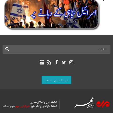
ڈیسکٹاپ نسخہ