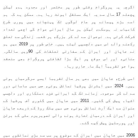
اگرچہ یہ پروگرام وقتی طور پر مختصر اور محدود ہے، لیکن
پچھلے 17 سال سے یہ ایک مستقل ایونٹ رہا ہے۔ ممکن ہے کہ ہم
اسے بڑے پیمانے پر عام لوگوں تک پہنچانے میں پوری طرح
کامیاب نہ ہوسکے، لیکن ہر سال ایرانی عوام کی اچھی تعداد
شرکت کرتی ہے۔ نوجوان سے لے کر بزرگ، ہر شعبہ زندگی سے تعلق
رکھنے والے اس میں دلچسپی لیتے ہیں۔ خاص طور پر 2019 میں ہم
نے جاپان اور ایران کے سفارتی تعلقات کی 90ویں سالگرہ
منائی، اور اس موقع پر ایک بڑا ثقافتی پروگرام بھی منعقد
ہوا جو تقریباً ایک ماہ جاری رہا۔
اسی طرح، جاپان میں بھی ہر سال تقریبا ایسی سرگرمیاں ہوتی
ہیں۔ 2024 میں ایٹرنل پرشیا نمائش ہوئی، جس میں ساسانی دور
سے لے کر موجودہ زمانے تک کے ایرانی فن، دستکاری اور دلچسپ
اشیاء پیش کی گئیں۔ 2011 میں جاپان میں گلوری آف پرشیا کے
عنوان سے ایک آرٹ نمائش ہوئی، جس میں سِلک روڈ کے ذریعے جاپان
اور ایران کے درمیان تجارت ہونے والی تصویریں، مٹی کے برتن
اور پورسلین پیش کیے گئے۔
2006 میں جاپان میں ایران کے موضوع پر سب سے بڑی نمائشوں میں