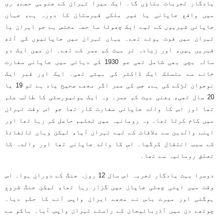
یادگار تجربات بتاؤں گا۔ ایک میرا تہران کے جنوبی حصے، ری
میں واقع جاپانی یا غیر ملکی قبرستان کا دورہ ہے، جہاں
جاپانی شہریوں کے لیے ایک چھوٹا سا حصہ مختص ہے جو ایران یا
تہران میں فوت ہوئے تھے۔ یہاں تہران میں جاپانیوں کی آٹھ
قبریں ہیں، اور زیادہ تر بہت کم عمر کے تھے۔ ان میں ایک دو
سالہ بچی بھی شامل تھی جو 1930 کی دہائی میں جاپانی سفارت
خانے سے منسلک ایک ڈاکٹر کی بیٹی تھی۔ ایک اور قبر ایک
نوجوان لڑکے کی ہے، جس کی عمر اگر مجھے صحیح یاد ہے تو 19 یا
20 سال تھی، یعنی بہت کم عمر۔ وہ ایک یونیورسٹی کا طالب علم
تھا اور اس کا والد جاپانی سفارت کار تھا جو اس وقت تہران
میں کام کرتا تھا۔ وہ رومانیہ میں تعلیم حاصل کر رہا تھا اور
اپنے والدین سے ملاقات کے لیے تہران آیا، لیکن وہاں ٹائفائڈ
کے سبب انتقال کرگیا۔ اس کا والد جاپانی تھا اور والدہ کا
تعلق رومانیہ سے تھا۔
دوسرا بہت یادگار تجربہ اس سال 12 روزہ جنگ کے دوران ہوا۔ اس
وقت میں اپنی چھٹی جاپان میں گزار رہا تھا، لیکن جنگ شروع
ہوگئی اور میرے باس نے مجھے ایران واپس آنے کا حکم دیا۔
چوتھے دن میں آذربائیجان کے راستے تہران واپس آیا۔ باکو سے