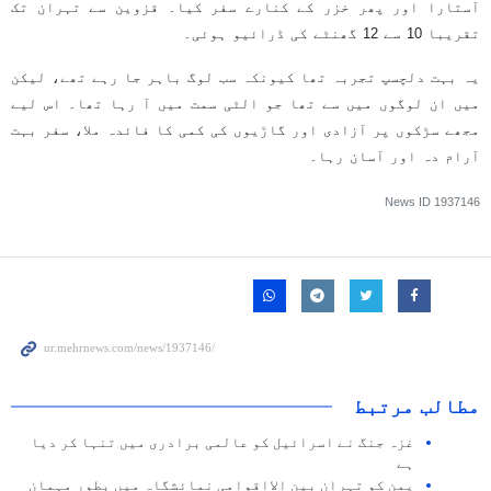
آستارا اور پھر خزر کے کنارے سفر کیا۔ قزوین سے تہران تک
تقریبا 10 سے 12 گھنٹے کی ڈرائیو ہوئی۔
یہ بہت دلچسپ تجربہ تھا کیونکہ سب لوگ باہر جا رہے تھے، لیکن
میں ان لوگوں میں سے تھا جو الٹی سمت میں آ رہا تھا۔ اس لیے
مجھے سڑکوں پر آزادی اور گاڑیوں کی کمی کا فائدہ ملا، سفر بہت
آرام دہ اور آسان رہا۔
News ID
1937146
مطالب مرتبط
غزہ جنگ نے اسرائیل کو عالمی برادری میں تنہا کر دیا
ہے
یمن کو تہران بین الااقوامی نمائشگاہ میں بطور مہمان