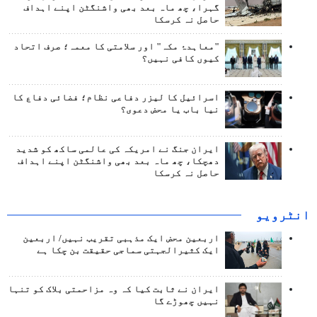
گہرا، چھ ماہ بعد بھی واشنگٹن اپنے اہداف
حاصل نہ کرسکا
"معاہدۂ مکہ" اور سلامتی کا معمہ؛ صرف اتحاد
کیوں کافی نہیں؟
اسرائیل کا لیزر دفاعی نظام؛ فضائی دفاع کا
نیا باب یا محض دعوی؟
ایران جنگ نے امریکہ کی عالمی ساکھ کو شدید
دھچکا، چھ ماہ بعد بھی واشنگٹن اپنے اہداف
حاصل نہ کرسکا
انٹرويو
اربعین محض ایک مذہبی تقریب نہیں/ اربعین
ایک کثیرالجہتی سماجی حقیقت بن چکا ہے
ایران نے ثابت کیا کہ وہ مزاحمتی بلاک کو تنہا
نہیں چھوڑے گا