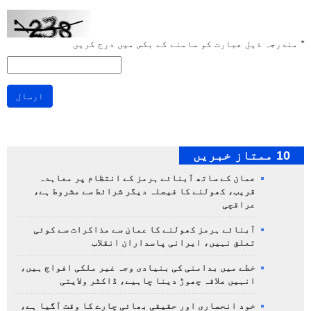
*
مندرجہ ذیل عبارت کو سامنے کے بکس میں درج کریں
ارسال
10 ممتاز خبریں
عمان کے ساتھ آبنائے ہرمز کے انتظام پر معاہدہ
قریب، کھولنے کا فیصلہ دیگر شرائط سے مشروط ہے،
عراقچی
آبنائے ہرمز کھولنے کا عمان سے مذاکرات سے کوئی
تعلق نہیں، ایرانی پاسداران انقلاب
خطے میں بدامنی کی بنیادی وجہ غیر ملکی افواج ہیں،
انہیں علاقہ چھوڑ دینا چاہیے، ڈاکٹر ولایتی
خود انحصاری اور حقیقی بھائی چارے کا وقت آگیا ہے،