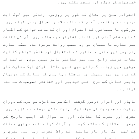
خصوصیات کو دیکھ اور سمجھ سکتے ہیں۔
انفرادی سطح پر مثال کے طور پر روزمرہ زندگی میں لوگ ایک
دوسرے سے باقاعدہ آداب کے ساتھ سلام و احوال پرسی کرتے ہیں۔
بزرگوں یا مہمانوں کے احترام اور ان کے ساتھ تواضع کے اظہار
کے لیے خاص آداب اور انداز اختیار کیے جاتے ہیں۔ آپ کی ثقافت
میں تعارف یا مہمان نوازی جیسی روایت موجود ہے، جبکہ ہمارے
ہاں بھی غیر ملکی مہمانوں کے استقبال اور خاطر تواضع کا ایک
مشابہ طریقہ رائج ہے۔ میں ثقافتی ماہر نہیں ہوں، اس لیے اس
موضوع میں زیادہ گہرائی میں نہیں جاتا، لیکن ایک سفارت کار
کے طور پر میں ہمیشہ یہ سوچتا رہا ہوں کہ ممالک کے درمیان
باہمی تعامل کس طرح انہی تہذیبی اور ثقافتی خصوصیات سے جنم
لیتا ہے۔
جاپان اور ایران دونوں گزشتہ ایک سو سے ڈیڑھ سو برس کے دوران
روایت سے جدیدیت کی طرف ایک نہایت مشکل مرحلے سے گزرے ہیں۔
مشرق اور مغرب کا تقابل، اور یہ سوال کہ اپنی تاریخ کو
موجودہ حقائق کے ساتھ کیسے ہم آہنگ کیا جائے، دونوں ممالک
کے لیے ایک بار بار سامنے آنے والا تجربہ رہا ہے۔ مشرق و
مغرب، روایت اور جدیدیت کا یہ سوال دراصل ہمارے طرز زندگی