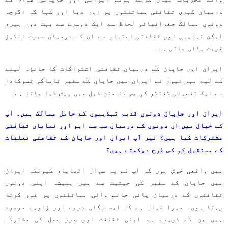
درمیان گہری ثقافتی مماثلتوں پر زور دیا اور کہا کہ اگرچہ
دونوں ممالک جغرافیائی لحاظ سے ایک دوسرے سے بہت دور ہیں،
لیکن تہذیبی اور ثقافتی اعتبار سے ان کے درمیان حیرت انگیز
قربت پائی جاتی ہے۔
ایران اور جاپان کے درمیان ثقافتی اشتراکات کا جائزہ لینے
کے لیے مہر نیوز نے ایران میں جاپان کے سفیر تاماکی تسوکادا
سے ایک تفصیلی گفتگو کی جس کا متن ذیل میں پیش کیا جاتا ہے:
ایران اور جاپان دونوں قدیم تہذیبوں کے حامل ممالک ہیں۔ آپ
کے خیال میں ان دونوں کے درمیان سب سے اہم اور نمایاں ثقافتی
مشترکات کیا ہیں؟ نیز آپ ایران اور جاپان کے ثقافتی تعلقات
کے مستقبل کو کس طرح دیکھتے ہیں؟
میں واقعی خوش ہوں کہ آپ نے یہ سوال اٹھایا، کیونکہ ایران
میں جاپان کے سفیر کی حیثیت سے میں ہمیشہ اپنی دونوں
ثقافتوں کے درمیان پائی جانے والی مماثلتوں پر غور کرتا
رہتا ہوں۔ میرا خیال ہے کہ ایسے کئی درجے اور زاویے موجود
ہیں جن کے ذریعے ہم اپنی ثقافت اور طرز عمل کی مشترکہ