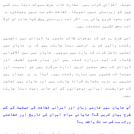
حوصلہ افزائی کرتے ہیں۔ سفارت خانہ صرف سہولت دیتا ہے، کسی
چیز کو زبردستی نہیں تھوپتا۔ ثقافت حکم سے نہیں پھیلتی، یہ
خود بخود فروغ پاتی ہے۔ اگر اسے زبردستی پیش کیا جائے تو لوگ
اسے محض تشہیر سمجھتے ہیں۔
اسی طرح ہم فن کے نوجوان طالب علموں یا ڈیزائن میں دلچسپی
رکھنے والوں کو یہ ترغیب دینا چاہتے ہیں کہ وہ جاپان میں
تعلیم حاصل کرنے کے بارے میں سوچیں۔ جاپان میں بین الاقوامی
طلباء کے لیے دروازے کھلے ہیں اور یہاں فنون لطیفہ اور
ڈیزائن کے بعض معتبر ترین ادارے سرگرم ہیں جو اینیمے اور
سینما کے شعبوں میں مہارت رکھتے ہیں۔ لہذا یہ وہ میدان ہیں
جنہیں ہم مزید متعارف کرانا چاہتے ہیں اور جاپان میں تعلیم
کے خواہشمند ایرانی نوجوانوں کو اس جانب دعوت دینا چاہتے
ہیں۔
آپ جاپان میں فارسی زبان اور ایرانی ثقافت کی حیثیت کو کس
طرح بیان کریں گے؟ جاپانی عوام ایران کی تاریخ اور ثقافتی
ورثے سے کس حد تک واقف ہے؟
سب سے پہلے، فارسی یعنی پرشین زبان کے حوالے سے بات کروں تو