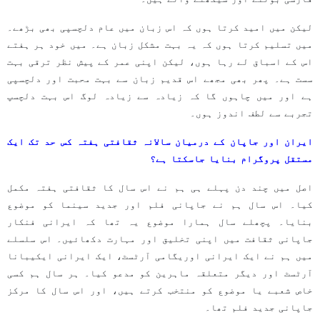
لیکن میں امید کرتا ہوں کہ اس زبان میں عام دلچسپی بھی بڑھے۔
میں تسلیم کرتا ہوں کہ یہ بہت مشکل زبان ہے۔ میں خود ہر ہفتے
اس کے اسباق لے رہا ہوں، لیکن اپنی عمر کے پیش نظر ترقی بہت
سست ہے۔ پھر بھی مجھے اس قدیم زبان سے بہت محبت اور دلچسپی
ہے اور میں چاہوں گا کہ زیادہ سے زیادہ لوگ اس بہت دلچسپ
تجربے سے لطف اندوز ہوں۔
ایران اور جاپان کے درمیان سالانہ ثقافتی ہفتہ کس حد تک ایک
مستقل پروگرام بنایا جاسکتا ہے؟
اصل میں چند دن پہلے ہی ہم نے اس سال کا ثقافتی ہفتہ مکمل
کیا۔ اس سال ہم نے جاپانی فلم اور جدید سینما کو موضوع
بنایا۔ پچھلے سال ہمارا موضوع یہ تھا کہ ایرانی فنکار
جاپانی ثقافت میں اپنی تخلیق اور مہارت دکھائیں۔ اس سلسلے
میں ہم نے ایک ایرانی اوریگامی آرٹسٹ، ایک ایرانی ایکیبانا
آرٹسٹ اور دیگر متعلقہ ماہرین کو مدعو کیا۔ ہر سال ہم کسی
خاص شعبے یا موضوع کو منتخب کرتے ہیں، اور اس سال کا مرکز
جاپانی جدید فلم تھا۔