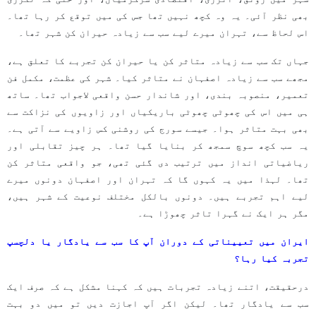
بھی نظر آئی۔ یہ وہ کچھ نہیں تھا جس کی میں توقع کر رہا تھا۔
اس لحاظ سے، تہران میرے لیے سب سے زیادہ حیران کن شہر تھا۔
جہاں تک سب سے زیادہ متاثر کن یا حیران کن تجربے کا تعلق ہے،
مجھے سب سے زیادہ اصفہان نے متاثر کیا۔ شہر کی عظمت، مکمل فن
تعمیر، منصوبہ بندی، اور شاندار حسن واقعی لاجواب تھا۔ ساتھ
ہی میں اس کی چھوٹی چھوٹی باریکیاں اور زاویوں کی نزاکت سے
بھی بہت متاثر ہوا۔ جیسے سورج کی روشنی کس زاویے سے آتی ہے۔
یہ سب کچھ سوچ سمجھ کر بنایا گیا تھا۔ ہر چیز تقابلی اور
ریاضیاتی انداز میں ترتیب دی گئی تھی، جو واقعی متاثر کن
تھا۔ لہذا میں یہ کہوں گا کہ تہران اور اصفہان دونوں میرے
لیے اہم تجربے ہیں۔ دونوں بالکل مختلف نوعیت کے شہر ہیں،
مگر ہر ایک نے گہرا تاثر چھوڑا ہے۔
ایران میں تعییناتی کے دوران آپ کا سب سے یادگار یا دلچسپ
تجربہ کیا رہا؟
درحقیقت، اتنے زیادہ تجربات ہیں کہ کہنا مشکل ہے کہ صرف ایک
سب سے یادگار تھا۔ لیکن اگر آپ اجازت دیں تو میں دو بہت