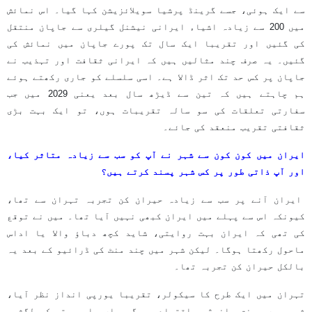
سے ایک ہوئی، جسے گرینڈ پرشیا سویلائزیشن کہا گیا۔ اس نمائش
میں 200 سے زیادہ اشیاء ایرانی نیشنل گیلری سے جاپان منتقل
کی گئیں اور تقریبا ایک سال تک پورے جاپان میں نمائش کی
گئیں۔ یہ صرف چند مثالیں ہیں کہ ایرانی ثقافت اور تہذیب نے
جاپان پر کس حد تک اثر ڈالا ہے۔ اسی سلسلے کو جاری رکھتے ہوئے
ہم چاہتے ہیں کہ تین سے ڈیڑھ سال بعد یعنی 2029 میں جب
سفارتی تعلقات کی سو سالہ تقریبات ہوں، تو ایک بہت بڑی
ثقافتی تقریب منعقد کی جائے۔
ایران میں کون کون سے شہر نے آپ کو سب سے زیادہ متاثر کیا،
اور آپ ذاتی طور پر کس شہر پسند کرتے ہیں؟
ایران آنے پر سب سے زیادہ حیران کن تجربہ تہران سے تھا،
کیونکہ اس سے پہلے میں ایران کبھی نہیں آیا تھا۔ میں نے توقع
کی تھی کہ ایران بہت روایتی، شاید کچھ دباؤ والا یا اداس
ماحول رکھتا ہوگا۔ لیکن شہر میں چند منٹ کی ڈرائیو کے بعد یہ
بالکل حیران کن تجربہ تھا۔
تہران میں ایک طرح کا سیکولر، تقریبا یورپی انداز نظر آیا،
شہر میں رونق، انرژی، اقتصادی سرگرمیاں، اور حتی کہ لگژری