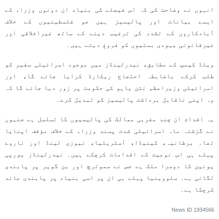
انہوں نے وضاحت کی کہ اس فیصلے کی بنیاد ان دونوں وزراء کے
ایسے بیانات اور پالیسیز ہیں جو فلسطینیوں کے خلاف
آبادکاروں کے تشدد کی ترغیب دینے کے ساتھ غیراخلاقی اور
غیرقانونی یہودی بستیوں کو فروغ دیتے ہیں۔
ویلڈ کیمپ کے مطابق، نیدرلینڈز میں موجود اسرائیلی سفیر کو
طلب کرکے باضابطہ احتجاج ریکارڈ کرایا جائے گا، اور
اسرائیلی وزیراعظم نتن یاہو کی حکومت پر زور دیا جائے گا کہ
وہ اپنی ناقابل برداشت پالیسیز کو تبدیل کرے۔
یہ اقدام ان چند مغربی ممالک کی پالیسیوں کا تسلسل ہے جنہوں
نے گزشتہ ماہ اسرائیلی شدت پسند وزراء کے خلاف مؤقف اپنایا
تھا۔ برطانیہ، کینیڈا، آسٹریلیا، نیوزی لینڈ اور ناروے
پہلے ہی اس نوعیت کے اقدامات کرچکے ہیں۔ نیدرلینڈز یورپی
یونین کا دوسرا ملک ہے جس نے سموترچ اور بن گویر پر پابندی
لگائی ہے۔ سلووینیا پہلے ہی ان پر اسی بنیاد پر پابندی عائد
کرچکا ہے۔
News ID
1934566