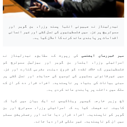
نیدرلینڈز نے صہیونی انتہا پسند وزراء بن گویر اور
سموتریچ پر غزہ میں فلسطینیوں کی نسل کشی اور غیر انسانی
اقدامات پر پابندی عائد کرنے کا اعلان کیا ہے۔
مہر خبررساں ایجنسی
کی رپورٹ کے مطابق، نیدرلینڈز نے
اسرائیلی وزراء ایتمار بن گویر اور بیزلیل سموترچ کو
فلسطینیوں کے خلاف تشدد کو فروغ دینے، مغربی کنارے اور غزہ
میں غیرقانونی بستیوں کی توسیع کی حمایت، اور نسل کشی پر
مبنی بیانات کی بنیاد پر ناپسندیدہ افراد قرار دے کر ان کے
ملک میں داخلے پر پابندی عائد کردی ہے۔
ڈچ وزیر خارجہ کیسپر ویلڈکیمپ نے ایک بیان میں کہا کہ
کابینہ نے فیصلہ کیا ہے کہ اسرائیلی وزراء سموترچ اور بن
گویر کو ناپسندیدہ افراد قرار دیا جائے اور رجسٹریشن سسٹم
میں ان کو ناپسندیدہ غیر ملکی قرار دیا جائے۔