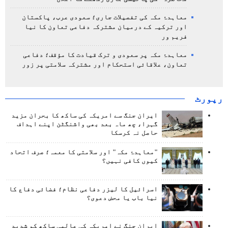
معاہدۂ مکہ کی تفصیلات جاری؛ سعودی عرب، پاکستان
اور ترکیہ کے درمیان مشترکہ دفاعی تعاون کا نیا
فریم ور
معاہدۂ مکہ پر سعودی و ترک قیادت کا مؤقف؛ دفاعی
تعاون، علاقائی استحکام اور مشترکہ سلامتی پر زور
رپورٹ
ایران جنگ سے امریکہ کی ساکھ کا بحران مزید
گہرا، چھ ماہ بعد بھی واشنگٹن اپنے اہداف
حاصل نہ کرسکا
"معاہدۂ مکہ" اور سلامتی کا معمہ؛ صرف اتحاد
کیوں کافی نہیں؟
اسرائیل کا لیزر دفاعی نظام؛ فضائی دفاع کا
نیا باب یا محض دعوی؟
ایران جنگ نے امریکہ کی عالمی ساکھ کو شدید