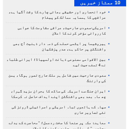
10 ممتاز خبریں
خود انحصاری اور حقیقی بھائی چارے کا وقت آگیا ہے،
عراقچی کا ہمسایہ ممالک کو پیغام
امریکی-سعودی جارحیت، عراقی مقاومت کا جوابی
کارروائی مؤخر کرنے کا اعلان
ہیروشیما پر ایٹمی حملے کی ذمہ دار ذہنیت آج بھی
واشنگٹن پر حاکم ہے، صدر پزشکیان
بین الاقوامی مصنوعی ذہانت اولمپیاڈ؛ ایرانی طلباء
نے 4 تمغے جیت لیے
سعودی جارحیت میں شامل ہر ملک جارح تصور ہوگا، یمن
کی وارننگ
ایران جنگ سے امریکہ کی ساکھ کا بحران مزید گہرا،
چھ ماہ بعد بھی واشنگٹن اپنے اہداف حاصل نہ کرسکا
سپاہ کے ہاتھوں تباہ امریکی و اسرائیلی ڈرونز کی
نئی تصاویر جاری
معاہدۂ مکہ پر صنعا کا سخت ردعمل؛ "محاصرے کے بدلے
محاصرہ" کی پالیسی جاری رکھنے کا اعلان