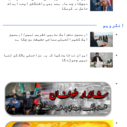
دھچکا، چھ ماہ بعد بھی واشنگٹن اپنے اہداف
حاصل نہ کرسکا
انٹرويو
اربعین محض ایک مذہبی تقریب نہیں/ اربعین
ایک کثیرالجہتی سماجی حقیقت بن چکا ہے
ایران نے ثابت کیا کہ وہ مزاحمتی بلاک کو تنہا
نہیں چھوڑے گا