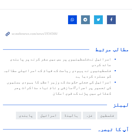
مطالب مرتبط
اسرائيل نےفلسطینیوں پر بس میں سفر کرنے پر پابندی
عائد کردی
فلسطینیوں نے یہودی ریاست کے قیام کے اسرائیلی مطالبہ
کو مسترد کردیا ہے
اسرائيل کی جعلی حکومت کے وزير اعظم کا یہودی بستیوں
کی تعمیر پر اصرار// سازشی و نام نہاد مذاکرات پھر
کھٹائی میں پڑنے کے قوی امکان
لیبلز
فلسطین
غزہ
ہالینڈ
اسرائیل
پابندی
آپ کا تبصرہ