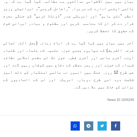
بیان میں بین الاقوامی عدالتوں سے مطالبہ کیا گیا ہے کہ وہ
عالمی ایٹمی ادارے کے سربراہ "رافائل گروسی"، اسرائیلی وزیر
اعظم "نتن یاہو" اور امریکی صدر "ڈونلڈ ٹرمپ" کو جنگی مجرم
قرار دے کر ان کا محاسبہ کریں اور مظلوم و بہادر ایرانی قوم
کے حقوق کا تحفظ کریں۔
آخر میں بیان میں کہا گیا ہے کہ امام زمانہ (عجل اللہ تعالی
فرجہ الشریف) کے سپاہی، یعنی حوزہ علمیہ کے علماء اور طلباء
اپنے آخری سانس اور آخری قطرہ خون تک اس مقدس اسلامی نظام،
شہداء کے خون، اور رہبر معظم کے دفاع میں کوشاں رہیں گے، اور
جس طرح 12 روزہ جنگ میں انہوں نے عالمی استکبار کو ذلت آمیز
شکست دی، اسی طرح دوبارہ امریکہ اور اس کے اتحادیوں کے
عزائم کو خاک میں ملا دیں گے۔
News ID
1934248