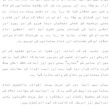
آراء ہو چکا ہے، اور برسوں سے غزہ کے مظلوم مسلمانوں کو خاک
و خون میں غلطاں کیا جا رہا ہے۔ اب دشمن پہلے سے زیادہ بے
حیا اور گستاخ ہو چکا ہے۔ آج اس نے اسلام کے مرکز اور قلعہ،
یعنی مرجعیت کو کھلی دھمکیاں دینا شروع کر دی ہیں، اور
اسلامی دنیا کی قیادت، یعنی حضرت آیت اللہ العظمیٰ امام
خامنہ‌ای کو نشانہ بنایا جا رہا ہے۔ یہ شرمناک اقدام سراسر
اسلام، اس کی مقدسات، اور تمام مسلمانوں کی توہین ہے۔
حوزہ علمیہ قم کے اساتذہ اور فقہا نے مراجع تقلید کے اس
تاریخی اور دلیرانہ فتوی کی بھرپور حمایت کا اعلان کیا ہے جس
میں ان عناصر کو "محارب" یعنی دین اور امت کے خلاف اعلانِ جنگ
کرنے والے قرار دیا گیا ہے، اور ایسے افراد کے مقابلے میں
تمام مسلمانوں پر دفاع کو واجب بتایا گیا ہے۔
بیان میں دنیا بھر کی حریت پسند اقوام، بالخصوص تمام
مسلمانوں سے اپیل کی گئی ہے کہ وہ انسانیت کو بچانے، اسلام کی
عزت کو محفوظ رکھنے اور دہشتگرد و نسل پرست حکومتوں یعنی
اسرائیل اور امریکہ کے خاتمے کے لیے اٹھ کھڑے ہوں۔