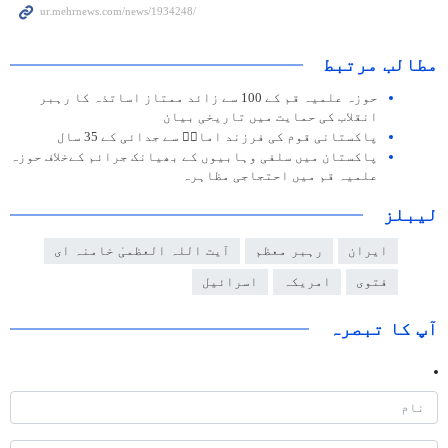
مطالب مرتبط
حوزہ علمیہ قم کے 100 سے زائد ممتاز اساتذہ کا رہبر
انقلاب کی حمایت میں تاریخی بیان
پاکستانی قوم کی فرزند امامؒ سے جدائی کے 35 سال
پاکستان میں سلفی وہابیوں کے بھیانک جرائم کےخلاف حوزہ
علمیہ قم میں احتجاجی مظاہرہ
لیبلز
ایران
رہبر معظم
آیت اللہ العظمیٰ خامنہ ای
فتوی
امریکہ
اسرائیل
آپ کا تبصرہ