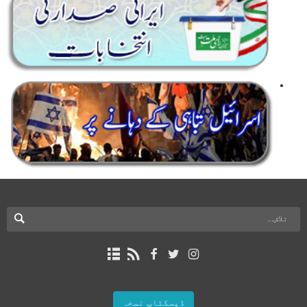
ڈیسکٹاپ نسخہ