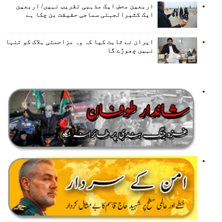
اربعین محض ایک مذہبی تقریب نہیں/ اربعین
ایک کثیرالجہتی سماجی حقیقت بن چکا ہے
ایران نے ثابت کیا کہ وہ مزاحمتی بلاک کو تنہا
نہیں چھوڑے گا