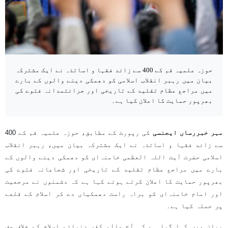
حوزہ علمیہ قم کے 400 سے زائد فقہا و اساتذہ نے ایک مشترکہ
بیان میں رہبر انقلاب اسلامی کو دھمکی دینے والوں کے بارے
میں مراجع عظام تقلید کے تاریخی اور جرائتمدانہ فتوے کی
بھرپور حمایت کا اعلان کیا ہے۔
مہر خبررساں ایجنسی
کی رپورٹ کے مطابق، حوزہ علمیہ قم کے 400
سے زائد فقہا و اساتذہ نے ایک مشترکہ بیان میں، رہبر انقلاب
اسلامی حضرت آیت اللہ العظمی خامنہ‌ای کو دھمکی دینے والوں کے
بارے میں مراجع عظام تقلید کے تاریخی اور شجاعانہ فتوے کی
بھرپور حمایت کا اعلان کرتے ہوئے کہا ہے کہ دشمنوں نے مرجعیت
اور امام خامنہ‌ای کو براہ راست دھمکیاں دے کر اسلام کے قلعے
پر حملہ کیا ہے۔
بیان میں کہا گیا ہے کہ آج عالم کفر دنیائے اسلام کے خلاف صف