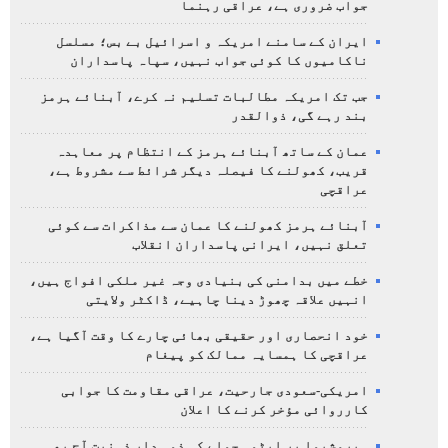
جواب ضروری ہے، عراقی رہنما
ایران کے سامنے امریکہ و اسرائیل بے بس؛ مسلسل
ناکامیوں کا کوئی جواب نہیں، سپاہ پاسداران
جب تک امریکہ مطالبات تسلیم نہ کرے، آبنائے ہرمز
بند رہے گی، ذوالقدر
عمان کے ساتھ آبنائے ہرمز کے انتظام پر معاہدہ
قریب، کھولنے کا فیصلہ دیگر شرائط سے مشروط ہے،
عراقچی
آبنائے ہرمز کھولنے کا عمان سے مذاکرات سے کوئی
تعلق نہیں، ایرانی پاسداران انقلاب
خطے میں بدامنی کی بنیادی وجہ غیر ملکی افواج ہیں،
انہیں علاقہ چھوڑ دینا چاہیے، ڈاکٹر ولایتی
خود انحصاری اور حقیقی بھائی چارے کا وقت آگیا ہے،
عراقچی کا ہمسایہ ممالک کو پیغام
امریکی-سعودی جارحیت، عراقی مقاومت کا جوابی
کارروائی مؤخر کرنے کا اعلان
ہیروشیما پر ایٹمی حملے کی ذمہ دار ذہنیت آج بھی