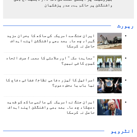
واشنگٹن پر حاکم ہے، صدر پزشکیان
رپورٹ
ایران جنگ سے امریکہ کی ساکھ کا بحران مزید
گہرا، چھ ماہ بعد بھی واشنگٹن اپنے اہداف
حاصل نہ کرسکا
"معاہدۂ مکہ" اور سلامتی کا معمہ؛ صرف اتحاد
کیوں کافی نہیں؟
اسرائیل کا لیزر دفاعی نظام؛ فضائی دفاع کا
نیا باب یا محض دعوی؟
ایران جنگ نے امریکہ کی عالمی ساکھ کو شدید
دھچکا، چھ ماہ بعد بھی واشنگٹن اپنے اہداف
حاصل نہ کرسکا
انٹرويو