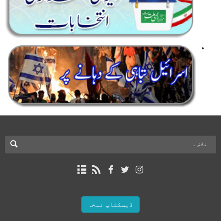
ڈیسکٹاپ نسخہ