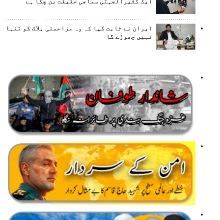
ایک کثیرالجہتی سماجی حقیقت بن چکا ہے
ایران نے ثابت کیا کہ وہ مزاحمتی بلاک کو تنہا
نہیں چھوڑے گا