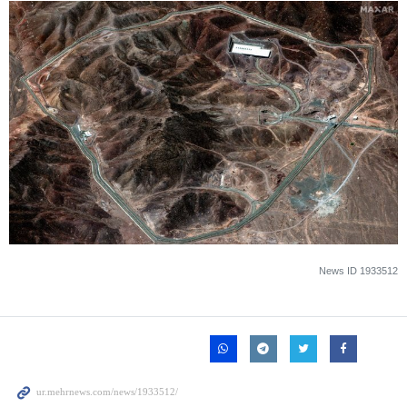
News ID
1933512