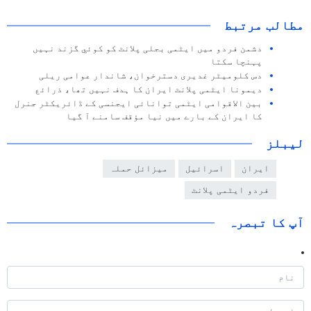
مطالب مرتبط
دشمن فردو میں ایٹمی بجلی پلانٹ کو کوئي گزند نہیں
پہنچا سکتا
دس کلومیٹر غدیری دسترخوان، شاندار عوامی ریلی
دیمونا ایٹمی پلانٹ ایران کا ہدف نہیں تھا، ذرائع
بین الاقوامی ایٹمی توانائی ایجنسی کے ڈائریکٹر جنرل
کا ایران کے بارے میں نیا مؤقف سامنے آ گیا
لیبلز
ایران
اسرائیل
میزائل حملہ
فردو ایٹمی پلانٹ
آپ کا تبصرہ