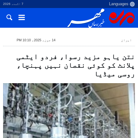
7 اگست، 2026
ایران
14 جون، 2025، 10:10 PM
نتن یاہو مزید رسوا، فردو ایٹمی
پلانٹ کو کوئی نقصان نہیں پہنچا،
روسی میڈیا