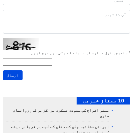
*
مندرجہ ذیل عبارت کو سامنے کے بکس میں درج کریں
ارسال
10 ممتاز خبریں
یمنی افواج کی سعودی عسکری مراکز پر کارروائیاں
جاری
ایرانی فضائیہ وطن کے دفاع کے لیے ہر قربانی دینے
کو تیار ہے، جنرل بہمرد