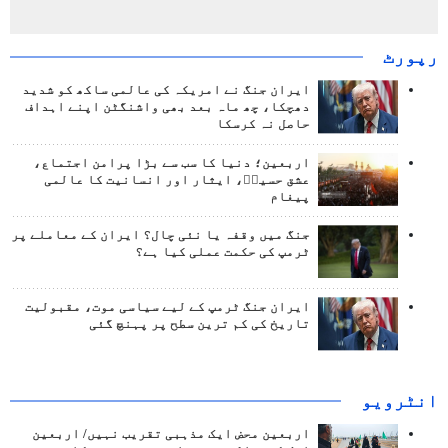
رپورٹ
ایران جنگ نے امریکہ کی عالمی ساکھ کو شدید
دھچکا، چھ ماہ بعد بھی واشنگٹن اپنے اہداف
حاصل نہ کرسکا
اربعین؛ دنیا کا سب سے بڑا پرامن اجتماع،
عشق حسینؑ، ایثار اور انسانیت کا عالمی
پیغام
جنگ میں وقفہ یا نئی چال؟ ایران کے معاملے پر
ٹرمپ کی حکمت عملی کیا ہے؟
ایران جنگ ٹرمپ کے لیے سیاسی موت، مقبولیت
تاریخ کی کم ترین سطح پر پہنچ گئی
انٹرويو
اربعین محض ایک مذہبی تقریب نہیں/ اربعین