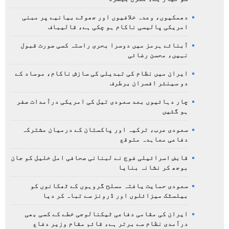
دھمکیوں، وعدہ خلافیوں اور جھوٹے بیانیے پر مبنی
امریکی پالیسی ناکام ہو چکی ہے، قالیباف
آبنائے ہرمز میں دوسرا بحری راستہ کسی صورت قبول
نہیں، محسن رضائی
ایران میں نظام کی تبدیلی کی سازش ناکام، موساد کے
دو سینئر افسران برطرف
چار دہائیوں بعد سعودی تیل کی امریکی درآمدات صفر
ہو گئیں
سعودی عرب، ترکیہ اور پاکستان کے درمیان مشترکہ
دفاعی معاہدہ متوقع
قابض اسرائیلی فوج نے لبنانی صحافی امل خلیل کو جان
بوجھ کر نشانہ بنایا
سعودی حمایت یافتہ مسلح گروہوں کے ٹھکانوں کو
بیلسٹک میزائلوں اور ڈرونز سے تباہ کر دیا
ایران کی مقامی دفاعی ٹیکنالوجی خطے کے کسی بھی
درآمدی نظام سے برتر ہے، قائم مقام وزیر دفاع