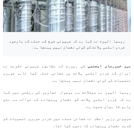
روسیا الیوم نے کہا ہے کہ صہیونی فوج کے حملے کے باوجود
فردو ایٹمی پلانٹ کو کوئی نقصان نہیں پہنچا ہے۔
مہر خبررساں ایجنسی
کی رپورٹ کے مطابق، صہیونی حکومت نے
ایران کے فردو ایٹمی پلانٹ پر فضائی حملہ کیا تاہم جوہری
تنصیبات کو کوئی نقصان نہیں پہنچا ہے۔
روسیا الیون نے سیٹلائٹ سے موصولہ تصاویر کی روشنی میں کہا
ہے کہ فردو ایٹمی پلانٹ کو نقصان پہنچانے کے حوالے سے نتن
یاہو کا بیان جھوٹ ہے۔
صہیونی وزیر اعظم نے فضائی حملے میں فردو جوہری تنصیبات کو
شدید نقصان پہنچانے کا دعوی کیا تھا۔