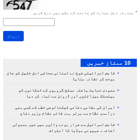
*
مندرجہ ذیل عبارت کو سامنے کے بکس میں درج کریں
ارسال
10 ممتاز خبریں
قابض اسرائیلی فوج نے لبنانی صحافی امل خلیل کو جان
بوجھ کر نشانہ بنایا
سعودی حمایت یافتہ مسلح گروہوں کے ٹھکانوں کو
بیلسٹک میزائلوں اور ڈرونز سے تباہ کر دیا
ایران کی مقامی دفاعی ٹیکنالوجی خطے کے کسی بھی
درآمدی نظام سے برتر ہے، قائم مقام وزیر دفاع
قابض اسرائیل سے فرار ہونے والوں میں غیر معمولی
اضافہ، صہیونی میڈیا کا اعتراف