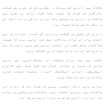
ملاقات میں زائرین کی سہولت و دیگرمسائل کے فوری حل کیلئے
ہاٹ لائن کے قیام کا فیصلہ کیا گیا، ساتھ ہی مشہد میں
پاکستانی زائرین سے متعلق پاک ایران، عراقی وزارت داخلہ کی
سہ ملکی کانفرنس کا فیصلہ ہوا۔
زائرین کی سکیورٹی کیلئے پروازوں کی تعداد بڑھانے پر بھی
اتفاق ہوا، اس حوالے سے لائحہ عمل جلد ترتیب دینے کا فیصلہ
کیا گیا، محسن نقوی اور اسکندر مومنی میں بحری راستے سے بھی
زائرین کو ایران، عراق بھجوانے پر گفتگو ہوئی۔
ملاقات میں پاک ایران تعلقات اور مختلف شعبوں میں باہمی
تعاون کے فروغ پر تبادلہ خیال کیا گیا جبکہ غیر قانونی
امیگریشن، انسانی اسمگلنگ، انسداد منشیات کیلئے تعاون
بڑھانے پر بھی بات چیت ہوئی۔
ایرانی وزیر داخلہ اسکندر مومنی کا کہنا تھا کہ ایران اور
پاکستان میں بہترین تعلقات ہیں، پاکستان کی سیکیورٹی ہمارے
لئے اہم ہے، زائرین کی خدمت ہمارا مذہبی فریضہ ہے۔