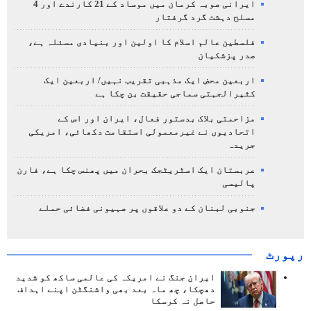
ایرانی صوبہ کرمان میں موساد کے 21 کارندے اور 4
مسلح دہشت گرد گرفتار
فلسطین عالم اسلام کا اولین اور بنیادی مسئلہ ہے،
صدر پزشکیان
اربعین محض ایک مذہبی تقریب نہیں/ اربعین ایک
کثیرالجہتی سماجی حقیقت بن چکا ہے
مزاحمتی بلاک بدستور فعال، ایران اور اس کے
اتحادیوں نے غیرمعمولی استقامت دکھائی، امریکی
جریدہ
عربستان ایک اسٹریٹجک بحران میں پھنس چکا ہے، فارن
پالیسی
جنوبی لبنان کے دو علاقوں پر صہیونی فضائی حملے
رپورٹ
ایران جنگ نے امریکہ کی عالمی ساکھ کو شدید
دھچکا، چھ ماہ بعد بھی واشنگٹن اپنے اہداف
حاصل نہ کرسکا