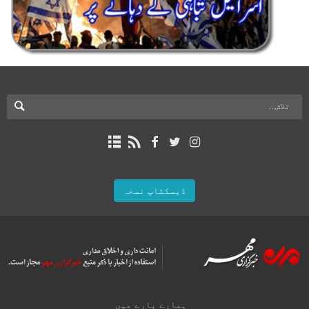
ڈیسکٹاپ نسخہ
ہمارے بارے میں