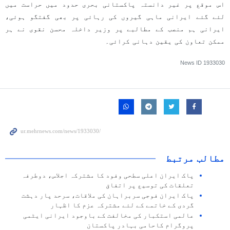
اس موقع پر غیر دانستہ پاکستانی بحری حدود میں حراست میں
لئے گئے ایرانی ماہی گیروں کی رہائی پر بھی گفتگو ہوئی،
ایرانی ہم منصب کے مطالبے پر وزیر داخلہ محسن نقوی نے ہر
ممکن تعاون کی یقین دہانی کرائی۔
News ID
1933030
مطالب مرتبط
پاک ایران اعلی سطحی وفود کا مشترکہ اجلاس، دوطرفہ
تعلقات کی توسیع پر اتفاق
پاک ایران فوجی سربراہان کی ملاقات، سرحد پار دہشت
گردی کے خاتمے کے لئے مشترکہ عزم کا اظہار
عالمی استکبار کی مخالفت کے باوجود ایرانی ایٹمی
پروگرام کاحامی بہادر پاکستان