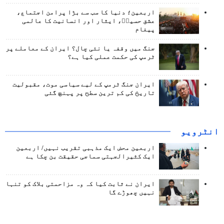
اربعین؛ دنیا کا سب سے بڑا پرامن اجتماع،
عشق حسینؑ، ایثار اور انسانیت کا عالمی
پیغام
جنگ میں وقفہ یا نئی چال؟ ایران کے معاملے پر
ٹرمپ کی حکمت عملی کیا ہے؟
ایران جنگ ٹرمپ کے لیے سیاسی موت، مقبولیت
تاریخ کی کم ترین سطح پر پہنچ گئی
انٹرويو
اربعین محض ایک مذہبی تقریب نہیں/ اربعین
ایک کثیرالجہتی سماجی حقیقت بن چکا ہے
ایران نے ثابت کیا کہ وہ مزاحمتی بلاک کو تنہا
نہیں چھوڑے گا