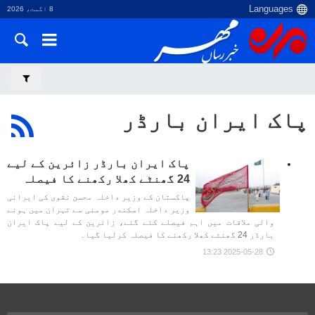
8 اگست، 2026
پاک ایران بارڈر
پاک ایران بارڈر زائرین کے لیے
24 گھنٹے کھلا رکھنے کا فیصلہ
پاکستان کے وزیر داخلہ محسن نقوی کی ایرانی
وزیر داخلہ اسکندر مومنی سے تہران میں ہونے
والی ملاقات میں اہم فیصلے کئے گئے، زائرین کے لیے پاک ایران
بارڈر 24 گھنٹے کھلا رکھنے کا فیصلہ کرلیا گیا۔
2025-05-28 13:23