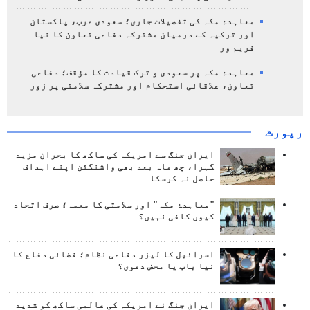
معاہدۂ مکہ کی تفصیلات جاری؛ سعودی عرب، پاکستان
اور ترکیہ کے درمیان مشترکہ دفاعی تعاون کا نیا
فریم ور
معاہدۂ مکہ پر سعودی و ترک قیادت کا مؤقف؛ دفاعی
تعاون، علاقائی استحکام اور مشترکہ سلامتی پر زور
رپورٹ
ایران جنگ سے امریکہ کی ساکھ کا بحران مزید
گہرا، چھ ماہ بعد بھی واشنگٹن اپنے اہداف
حاصل نہ کرسکا
"معاہدۂ مکہ" اور سلامتی کا معمہ؛ صرف اتحاد
کیوں کافی نہیں؟
اسرائیل کا لیزر دفاعی نظام؛ فضائی دفاع کا
نیا باب یا محض دعوی؟
ایران جنگ نے امریکہ کی عالمی ساکھ کو شدید