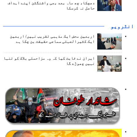
دھچکا، چھ ماہ بعد بھی واشنگٹن اپنے اہداف
حاصل نہ کرسکا
انٹرويو
اربعین محض ایک مذہبی تقریب نہیں/ اربعین
ایک کثیرالجہتی سماجی حقیقت بن چکا ہے
ایران نے ثابت کیا کہ وہ مزاحمتی بلاک کو تنہا
نہیں چھوڑے گا