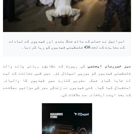
اسرائیل نے حماس کے ساتھ جنگ بندی اور قیدیوں کے تبادلے
کے معاہدے کے تحت 456 فلسطینی قیدیوں کو رہا کر دیا۔
مہر خبررساں ایجنسی
کی رپورٹ کے مطابق، رہائی پانے والے
فلسطینی قیدیوں کو یورپی اسپتال غزہ میں طبی معائنے کے لیے
لے جایا گیا، جبکہ مغربی کنارے میں قیدیوں کا والہانہ
استقبال کیا گیا۔ کئی قیدیوں نے زندگی بھر کی سزائیں بھگتنے
کے بعد اپنے اہلخانہ سے ملاقات کی۔