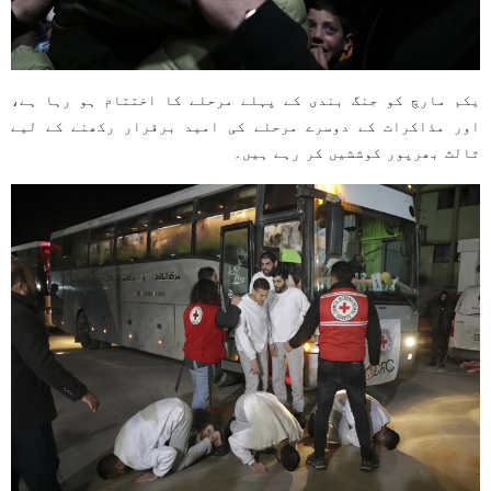
یکم مارچ کو جنگ بندی کے پہلے مرحلے کا اختتام ہو رہا ہے،
اور مذاکرات کے دوسرے مرحلے کی امید برقرار رکھنے کے لیے
ثالث بھرپور کوششیں کر رہے ہیں۔