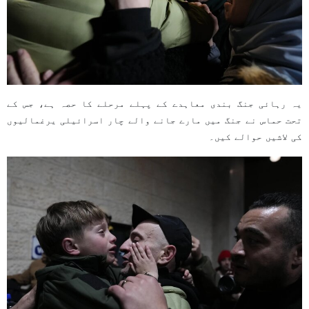
یہ رہائی جنگ بندی معاہدے کے پہلے مرحلے کا حصہ ہے، جس کے
تحت حماس نے جنگ میں مارے جانے والے چار اسرائیلی یرغمالیوں
کی لاشیں حوالے کیں۔