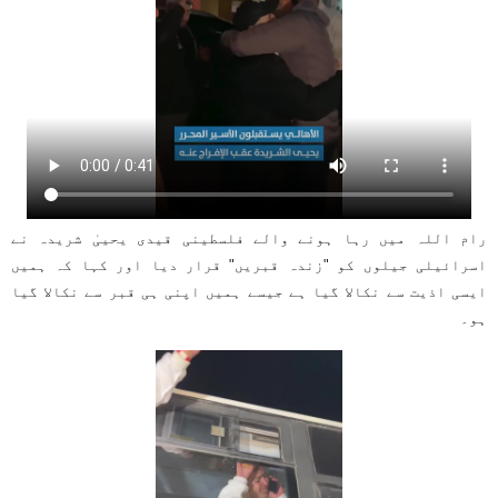
رام اللہ میں رہا ہونے والے فلسطینی قیدی یحییٰ شریدہ نے
اسرائیلی جیلوں کو "زندہ قبریں" قرار دیا اور کہا کہ ہمیں
ایسی اذیت سے نکالا گیا ہے جیسے ہمیں اپنی ہی قبر سے نکالا گیا
ہو۔