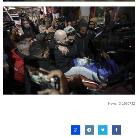
News ID
1930732