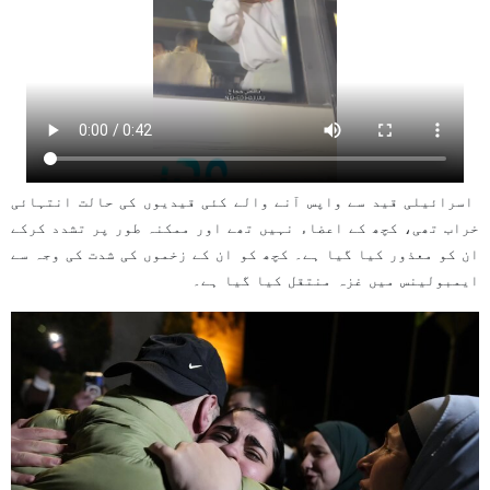
اسرائیلی قید سے واپس آنے والے کئی قیدیوں کی حالت انتہائی
خراب تھی، کچھ کے اعضاء نہیں تھے اور ممکنہ طور پر تشدد کرکے
ان کو معذور کیا گیا ہے۔ کچھ کو ان کے زخموں کی شدت کی وجہ سے
ایمبولینس میں غزہ منتقل کیا گیا ہے۔