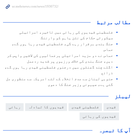
مطالب مرتبط
فلسطینی قیدیوں کی رہائی میں تاخیر، اسرائیلی
سیکورٹی حکام کی نتن یاہو کو وارننگ
جنگ بندی برقرار رہے گی، فلسطینی قیدی رہا ہوں گے،
حماس
حماس نے دو مزید اسرائیلی یرغمالیوں کی لاشیں واپس کر
دیں، جنگ بندی کی خلاف ورزیوں پر شدید ردعمل
اگلے چند گھنٹوں میں درجنوں فلسطینی قیدی رہا ہوں گے،
ذرائع
جنوبی لبنان سے عدم انخلاء کے لئے امریکہ سے منظوری مل
گئی ہے، صیہونی وزیر جنگ کا دعوی
لیبلز
قیدی
فلسطینی قیدی
قیدیوں کا تبادلہ
رہائی
قیدیوں کی رہائی
آپ کا تبصرہ