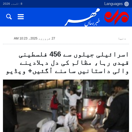
8 اگست، 2026
دنیا
27 فروری، 2025، 10:23 AM
اسرائیلی جیلوں سے 456 فلسطینی
قیدی رہا، مظالم کی دل دہلادینے
والی داستانیں سامنے آگئیں+ ویڈیو