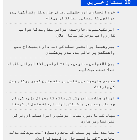
10 ممتاز خبریں
خود انحصاری اور حقیقی بھائی چارے کا وقت آگیا ہے،
عراقچی کا ہمسایہ ممالک کو پیغام
امریکی-سعودی جارحیت، عراقی مقاومت کا جوابی
کارروائی مؤخر کرنے کا اعلان
ہیروشیما پر ایٹمی حملے کی ذمہ دار ذہنیت آج بھی
واشنگٹن پر حاکم ہے، صدر پزشکیان
بین الاقوامی مصنوعی ذہانت اولمپیاڈ؛ ایرانی طلباء
نے 4 تمغے جیت لیے
سعودی جارحیت میں شامل ہر ملک جارح تصور ہوگا، یمن
کی وارننگ
ایران جنگ سے امریکہ کی ساکھ کا بحران مزید گہرا،
چھ ماہ بعد بھی واشنگٹن اپنے اہداف حاصل نہ کرسکا
سپاہ کے ہاتھوں تباہ امریکی و اسرائیلی ڈرونز کی
نئی تصاویر جاری
معاہدۂ مکہ پر صنعا کا سخت ردعمل؛ "محاصرے کے بدلے
محاصرہ" کی پالیسی جاری رکھنے کا اعلان